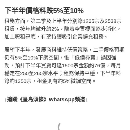
下半年價格料跌5%至10%
租務方面，第二季及上半年分別錄1265宗及2538宗
租賃，按年均微升約2%。隨着空置樓面逐步消化，
加上呎租尋底，有望持續吸引企業擴充租務。
展望下半年，發展商料維持低價策略，二手價格預期
仍有5%至10%下調空間，惟「低價尋寶」誘因強
勁，預計下半年買賣可達1500宗金額約76億，每月
穩定在250至260宗水平；租務保持平穩，下半年料
錄約1350宗，租金則有約5%微調空間。
↓追蹤《星島頭條》WhatsApp頻道↓