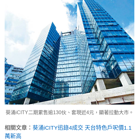
葵涌iCITY二期累售逾130伙、套現近4元，顯著拉動大市。
相關文章：
葵涌iCITY迅錄4成交 天台特色戶呎價1.1
萬新高