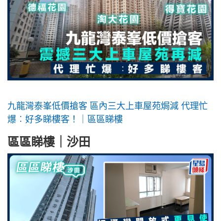
九龍灣泰峯低價搶客 區內三大上車屋苑焗減 代理忙
爆︰好多睇樓客！｜區區睇樓
區區睇樓｜沙田