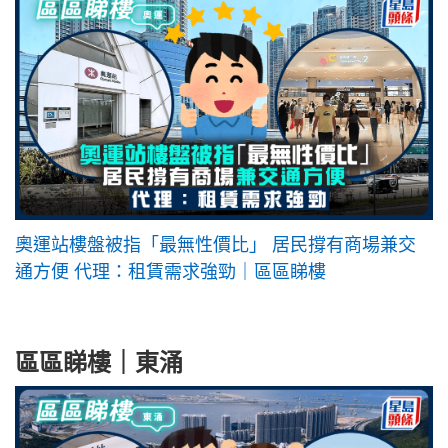
奧運站樓盤被指「最無性價比」 居民撐有商場兼交
通方便 代理：租賃需求強勁｜區區睇樓
區區睇樓｜東涌