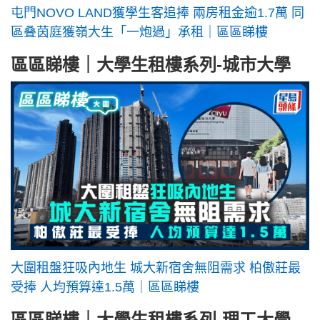
屯門NOVO LAND獲學生客追捧 兩房租金逾1.7萬 同
區叠茵庭獲嶺大生「一炮過」承租｜區區睇樓
區區睇樓｜大學生租樓系列-城市大學
大圍租盤狂吸內地生 城大新宿舍無阻需求 柏傲莊最
受捧 人均預算達1.5萬｜區區睇樓
區區睇樓｜大學生租樓系列-理工大學