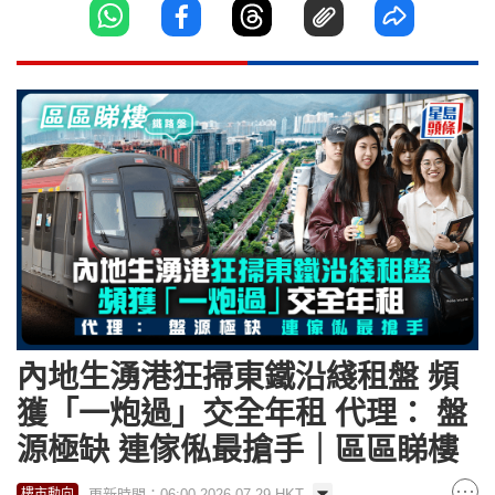
內地生湧港狂掃東鐵沿綫租盤 頻
獲「一炮過」交全年租 代理： 盤
源極缺 連傢俬最搶手｜區區睇樓
更新時間：06:00 2026-07-29 HKT
樓市動向