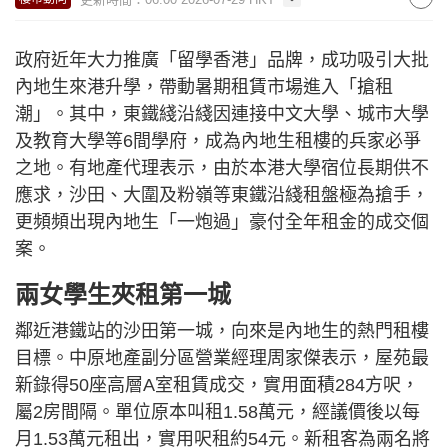
政府近年大力推廣「留學香港」品牌，成功吸引大批
內地生來港升學，帶動暑期租賃市場進入「搶租
潮」。其中，東鐵綫沿綫因連接中文大學、城市大學
及教育大學等6間學府，成為內地生租樓的兵家必爭
之地。有地產代理表示，由於本港大學宿位長期供不
應求，沙田、大圍及粉嶺等東鐵沿綫租盤極為搶手，
更頻頻出現內地生「一炮過」豪付全年租金的成交個
案。
兩女學生夾租第一城
鄰近港鐵站的沙田第一城，向來是內地生的熱門租樓
目標。中原地產副分區營業經理周家傑表示，屋苑最
新錄得50座高層A室租賃成交，實用面積284方呎，
屬2房間隔。單位原本叫租1.58萬元，經議價後以每
月1.53萬元租出，實用呎租約54元。新租客為兩名將