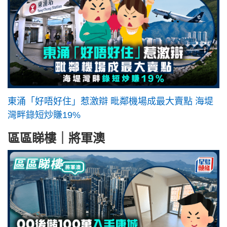
東涌「好唔好住」惹激辯 毗鄰機場成最大賣點 海堤
灣畔錄短炒賺19%
區區睇樓｜將軍澳