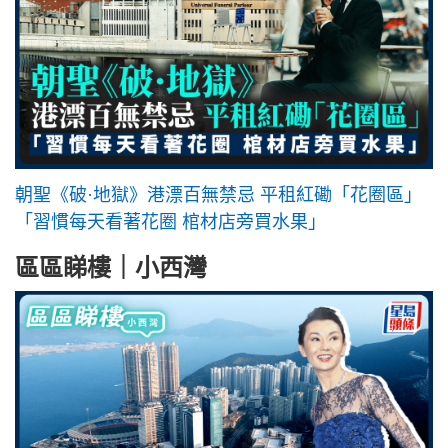
朝聖《破·地獄》港漂百無禁忌 平租紅磡「花圈區」
「習慣每天看著花圈 棺材店旁買水果」
區區睇樓｜小西灣