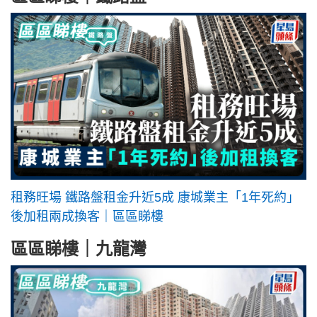
租務旺場 鐵路盤租金升近5成 康城業主「1年死約」
後加租兩成換客｜區區睇樓
區區睇樓｜九龍灣