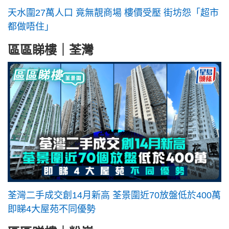
天水圍27萬人口 竟無靚商場 樓價受壓 街坊怨「超市
都做唔住」
區區睇樓｜荃灣
荃灣二手成交創14月新高 荃景圍近70放盤低於400萬
即睇4大屋苑不同優勢