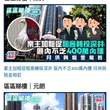
業主加租促租客轉投深井 區內不乏400萬內樓 月供與
租金相若
區區睇樓｜元朗