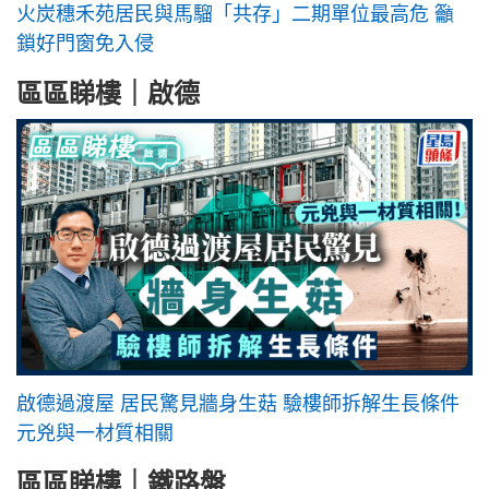
火炭穗禾苑居民與馬騮「共存」二期單位最高危 籲
鎖好門窗免入侵
區區睇樓｜啟德
啟德過渡屋 居民驚見牆身生菇 驗樓師拆解生長條件
元兇與一材質相關
區區睇樓｜鐵路盤