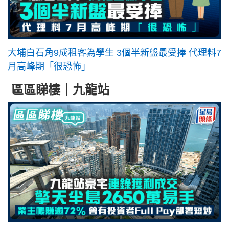
大埔白石角9成租客為學生 3個半新盤最受捧 代理料7
月高峰期「很恐怖」
區區睇樓｜九龍站