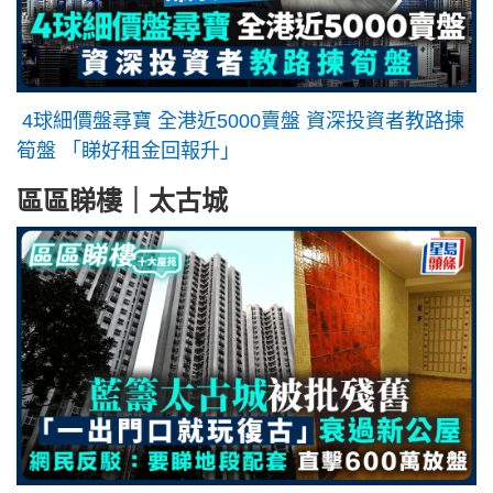
4球細價盤尋寶 全港近5000賣盤 資深投資者教路揀
筍盤 「睇好租金回報升」
區區睇樓｜太古城