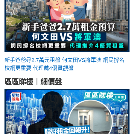
新手爸爸尋2.7萬元租盤 何文田VS將軍澳 網民撐名
校網更重要 代理薦4優質靚盤
區區睇樓｜細價盤