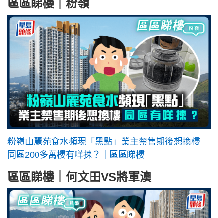
區區睇樓｜粉嶺
粉嶺山麗苑食水頻現「黑點」業主禁售期後想換樓
同區200多萬樓有咩揀？｜區區睇樓
區區睇樓｜何文田VS將軍澳