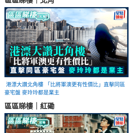
區區睇樓｜北角
港漂大讚北角樓 「比將軍澳更有性價比」直擊同區
豪宅盤 麥玲玲都是業主
區區睇樓｜紅磡