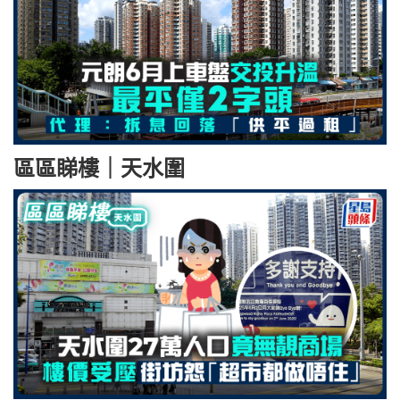
區區睇樓｜天水圍