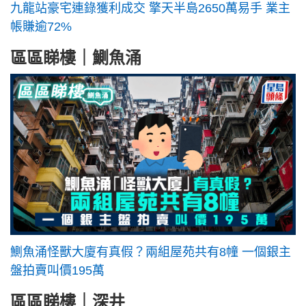
九龍站豪宅連錄獲利成交 擎天半島2650萬易手 業主
帳賺逾72%
區區睇樓｜鰂魚涌
鰂魚涌怪獸大廈有真假？兩組屋苑共有8幢 一個銀主
盤拍賣叫價195萬
區區睇樓｜深井