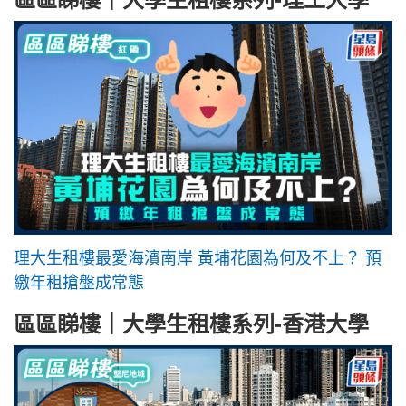
理大生租樓最愛海濱南岸 黃埔花園為何及不上？ 預
繳年租搶盤成常態
區區睇樓｜大學生租樓系列-香港大學