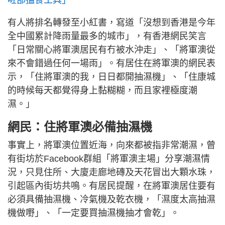
咗部搵食工具」
有人將排名轉發至小紅書，寫道「沒想到香港是今年
全中國累計降雨量最多的城市」，有香港網民笑言
「日常關心將軍澳居民有冇被水沖走」、「將軍澳從
來不會錯過任何一場雨」。有居住在將軍澳的網民表
示，「住將軍澳的我，日日都開抽濕機」、「住康城
的時候每天都覺得身上黏糊糊，而且家裡極度潮
濕。」
網民：住將軍澳必備抽濕機
事實上，將軍澳位置近海，向來都被指非常潮濕，曾
有街坊於Facebook群組「將軍澳主場」分享潮濕情
況，只見住所、大廈走廊地磚及天花冒出大顆水珠，
引起區內街坊共鳴。有居民提醒，在將軍澳居住要有
必須具備抽濕機、冷氣機及乾衣機，「濕度太高抽濕
機做嘢」、「一定要買抽濕機抽才會乾」。