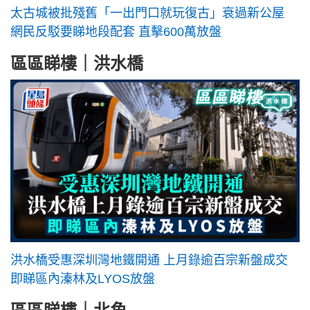
太古城被批殘舊「一出門口就玩復古」衰過新公屋
網民反駁要睇地段配套 直擊600萬放盤
區區睇樓｜洪水橋
洪水橋受惠深圳灣地鐵開通 上月錄逾百宗新盤成交
即睇區內溱林及LYOS放盤