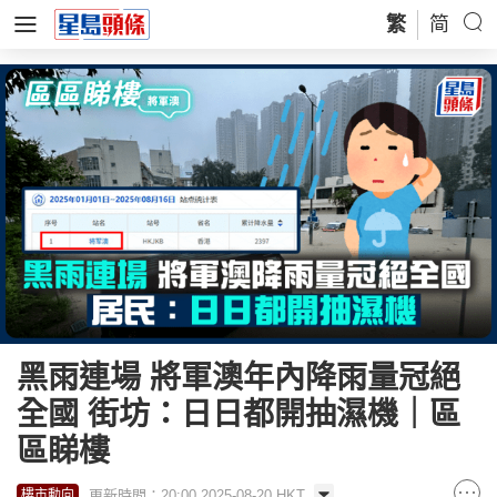
繁
简
黑雨連場 將軍澳年內降雨量冠絕
全國 街坊：日日都開抽濕機｜區
區睇樓
更新時間：20:00 2025-08-20 HKT
樓市動向