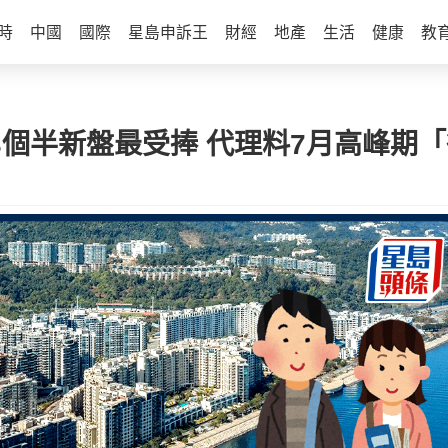
時
中國
國際
星島申訴王
財經
地產
生活
健康
教
3個半新盤最受捧 代理料7月高峰期