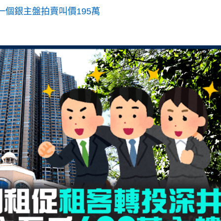
一個銀主盤拍賣叫價195萬