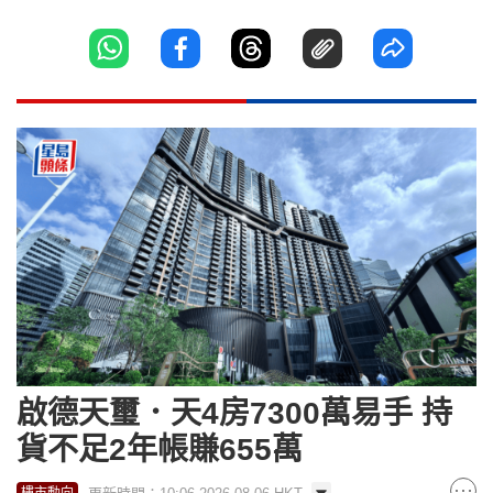
啟德天璽．天4房7300萬易手 持
貨不足2年帳賺655萬