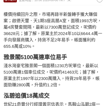
更新時間：10:06 2026-08-06 HKT
樓市動向
樓價持續回升之際，市場再錄半新盤轉手獲大賺個
案；啟德天璽．天1期3座高層A室，面積1993方呎，
屬4房雙套間隔，最新以7300萬登記成交，呎價約
36628元；據了解，原業主於2024年10以6644.4萬一
手向發展商購入，持貨不足2年易手，帳面獲利約
655.6萬或10%。
雅景閣5100萬連車位易手
淺水灣豪宅雅景閣一個面積1230方呎單位，最新以
5100萬連1個車位成交，呎價約41463元；據了解，
原業主於1997年以2300萬購入，持貨29年易手，帳
面勁賺2800萬，升值約1.2倍。
泓碧追價18萬成交
世紀21奇豐分行經理黃宗信表示，馬鞍山泓碧2座一