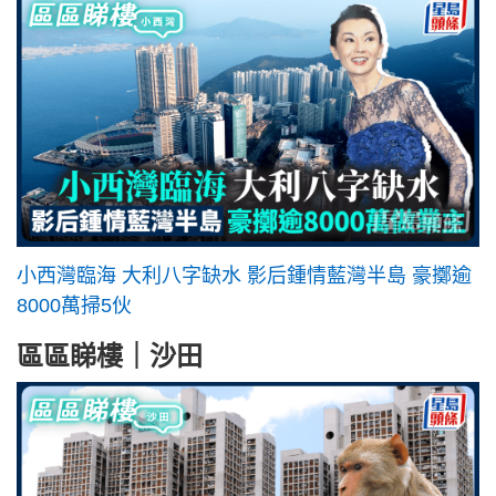
小西灣臨海 大利八字缺水 影后鍾情藍灣半島 豪擲逾
8000萬掃5伙
區區睇樓｜沙田