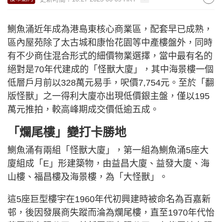
鰂魚涌近年成為港島東核心商業區，配套早已成熟，
區內屋苑除了太古城和康怡花園等中產樓盤外，同時
有不少商住混合形式的細價物業選擇，當中最有名的
絕對是70年代建成的「怪獸大廈」，其中海景樓一個
低層戶月前以328萬元易手，呎價7,754元。至於「翻
版怪獸」之一得利大廈亦出現低價銀主盤，僅以195
萬元推拍，較高峰期成交價低逾五成。
「爛尾樓」變打卡勝地
鰂魚涌有兩組「怪獸大廈」，第一組為鰂魚涌5座大
廈組成「E」形建築物，由益昌大廈、益發大廈、海
山樓、福昌樓及海景樓，為「大怪獸」。
這5座巨型樓宇在1960年代初興建時被命名為百嘉新
邨，後因發展商失蹤而淪為爛尾樓，直至1970年代怡