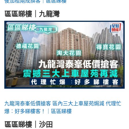
後加租兩成換客｜區區睇樓
區區睇樓｜九龍灣
九龍灣泰峯低價搶客 區內三大上車屋苑焗減 代理忙
爆︰好多睇樓客！｜區區睇樓
區區睇樓｜沙田