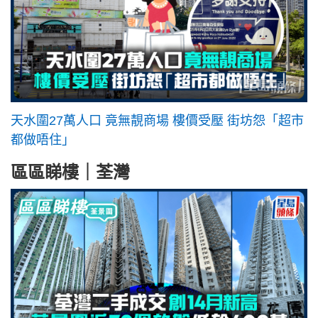
天水圍27萬人口 竟無靚商場 樓價受壓 街坊怨「超市
都做唔住」
區區睇樓｜荃灣