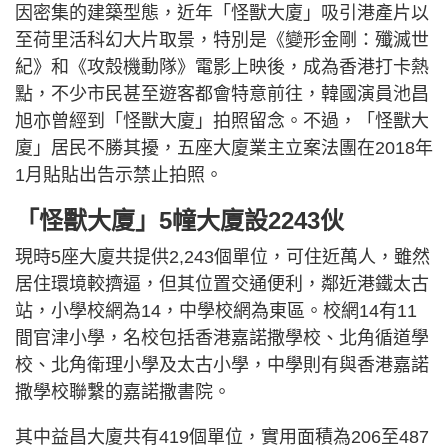
因密集的建築型態，近年「怪獸大廈」吸引港產片以
至荷里活科幻大片取景，特別是《變形金剛：殲滅世
紀》和《攻殼機動隊》電影上映後，成為香港打卡熱
點，不少市民甚至遊客都會特意前往，韓國演員池昌
旭亦曾經到「怪獸大廈」拍照留念。不過，「怪獸大
廈」居民不勝其擾，五座大廈業主立案法團在2018年
1月貼貼出告示禁止拍照。
「怪獸大廈」5幢大廈設2243伙
現時5座大廈共提供2,243個單位，可住近萬人，雖然
居住環境較擠逼，但其位置交通便利，鄰近港鐵太古
站，小學校網為14，中學校網為東區。校網14有11
間官津小學，名校包括香港嘉諾撒學校、北角循道學
校、北角衛理小學及太古小學，中學則有與香港嘉諾
撒學校聯繫的嘉諾撒書院。
其中益昌大廈共有419個單位，實用面積為206至487