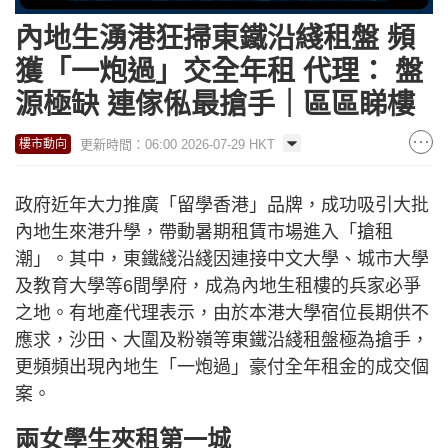
內地生湧港狂掃東鐵沿綫租盤 頻
獲「一炮過」交全年租 代理： 盤
源極缺 連傢俬最搶手｜區區睇樓
更新時間：06:00 2026-07-29 HKT
樓市動向
政府近年大力推廣「留學香港」品牌，成功吸引大批
內地生來港升學，帶動暑期租賃市場進入「搶租
潮」。其中，東鐵綫沿綫因連接中文大學、城市大學
及教育大學等6間學府，成為內地生租樓的兵家必爭
之地。有地產代理表示，由於本港大學宿位長期供不
應求，沙田、大圍及粉嶺等東鐵沿綫租盤極為搶手，
更頻頻出現內地生「一炮過」豪付全年租金的成交個
案。
兩女學生夾租第一城