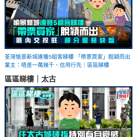
荃灣愉景新城連獲5組客睇樓 「帶票買家」脫穎而出
業主：唔差一萬幾千、信用行先｜區區睇樓
區區睇樓｜太古