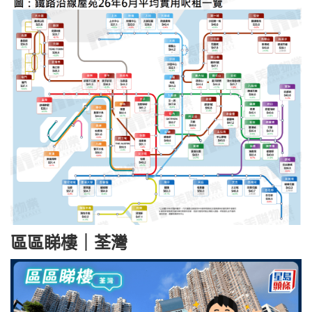
區區睇樓｜荃灣