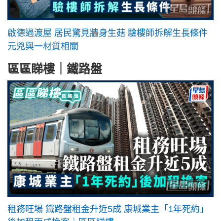
啟德過渡屋 居民驚見牆身生菇 驗樓師拆解生長條件
元兇與一材質相關
區區睇樓｜鐵路盤
租務旺場 鐵路盤租金升近5成 康城業主「1年死約」