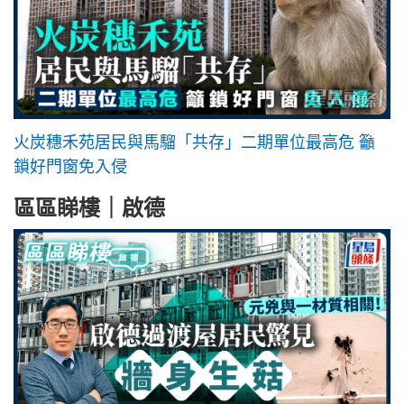
火炭穗禾苑居民與馬騮「共存」二期單位最高危 籲
鎖好門窗免入侵
區區睇樓｜啟德