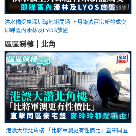
洪水橋受惠深圳灣地鐵開通 上月錄逾百宗新盤成交
即睇區內溱林及LYOS放盤
區區睇樓｜北角
港漂大讚北角樓 「比將軍澳更有性價比」直擊同區