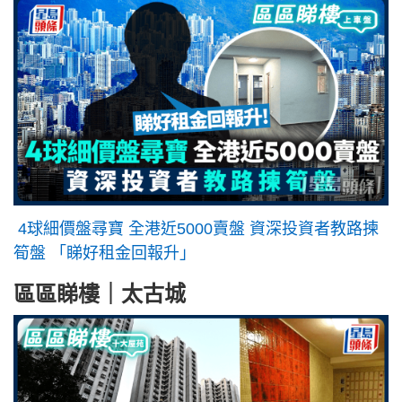
4球細價盤尋寶 全港近5000賣盤 資深投資者教路揀
筍盤 「睇好租金回報升」
區區睇樓｜太古城