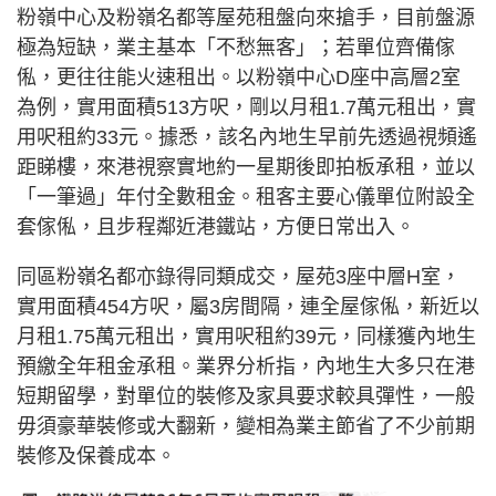
粉嶺中心及粉嶺名都等屋苑租盤向來搶手，目前盤源
極為短缺，業主基本「不愁無客」；若單位齊備傢
俬，更往往能火速租出。以粉嶺中心D座中高層2室
為例，實用面積513方呎，剛以月租1.7萬元租出，實
用呎租約33元。據悉，該名內地生早前先透過視頻遙
距睇樓，來港視察實地約一星期後即拍板承租，並以
「一筆過」年付全數租金。租客主要心儀單位附設全
套傢俬，且步程鄰近港鐵站，方便日常出入。
同區粉嶺名都亦錄得同類成交，屋苑3座中層H室，
實用面積454方呎，屬3房間隔，連全屋傢俬，新近以
月租1.75萬元租出，實用呎租約39元，同樣獲內地生
預繳全年租金承租。業界分析指，內地生大多只在港
短期留學，對單位的裝修及家具要求較具彈性，一般
毋須豪華裝修或大翻新，變相為業主節省了不少前期
裝修及保養成本。