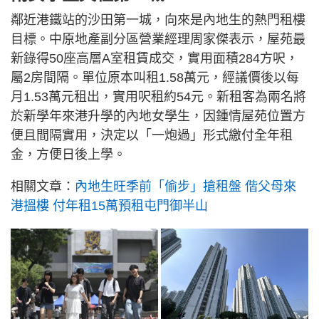
鄰近港鐵站的沙田第一城，向來是內地生的熱門租樓
目標。中原地產副分區營業經理周家傑表示，屋苑最
新錄得50座高層A室租賃成交，實用面積284方呎，
屬2房間隔。單位原本叫租1.58萬元，經議價後以每
月1.53萬元租出，實用呎租約54元。新租客為兩名將
於新學年來港升學的內地女學生，因鍾情屋苑位置方
便且間隔實用，決定以「一炮過」形式繳付全年租
金，方便日後上學。
相關文章：
內地生旺季前「偷步」搶租盤 偕父母來
港搵樓 付年租15萬預租屯門御半山