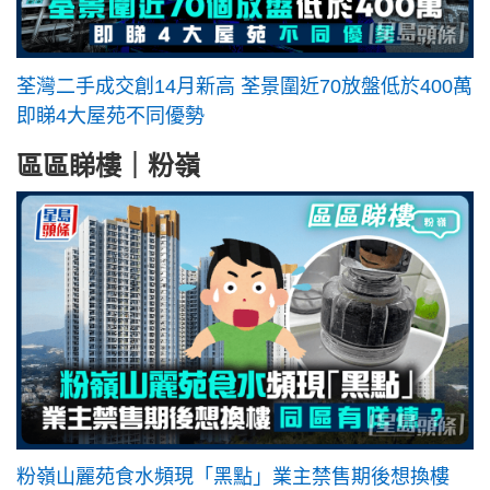
荃灣二手成交創14月新高 荃景圍近70放盤低於400萬
即睇4大屋苑不同優勢
區區睇樓｜粉嶺
粉嶺山麗苑食水頻現「黑點」業主禁售期後想換樓