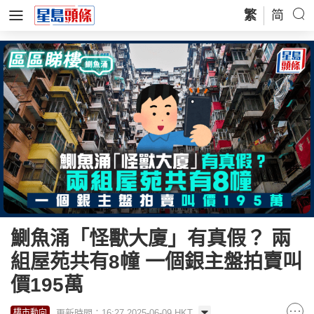
繁
简
鰂魚涌「怪獸大廈」有真假？ 兩
組屋苑共有8幢 一個銀主盤拍賣叫
價195萬
更新時間：16:27 2025-06-09 HKT
樓市動向