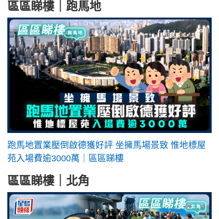
區區睇樓｜跑馬地
跑馬地置業壓倒啟德獲好評 坐擁馬場景致 惟地標屋
苑入場費逾3000萬｜區區睇樓
區區睇樓｜北角