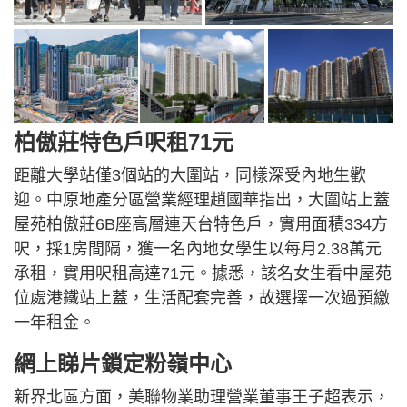
柏傲莊特色戶呎租71元
距離大學站僅3個站的大圍站，同樣深受內地生歡
迎。中原地產分區營業經理趙國華指出，大圍站上蓋
屋苑柏傲莊6B座高層連天台特色戶，實用面積334方
呎，採1房間隔，獲一名內地女學生以每月2.38萬元
承租，實用呎租高達71元。據悉，該名女生看中屋苑
位處港鐵站上蓋，生活配套完善，故選擇一次過預繳
一年租金。
網上睇片鎖定粉嶺中心
新界北區方面，美聯物業助理營業董事王子超表示，