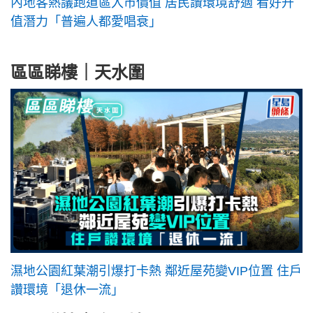
內地客熱議跑道區入市價值 居民讚環境舒適 看好升
值潛力「普遍人都愛唱衰」
區區睇樓｜天水圍
濕地公園紅葉潮引爆打卡熱 鄰近屋苑變VIP位置 住戶
讚環境「退休一流」