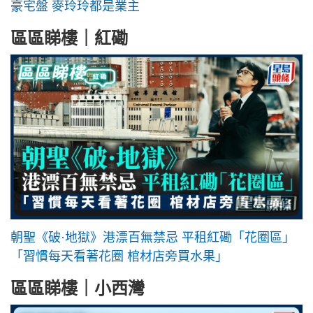
豪宅盤 麥玲玲都是業主
區區睇樓｜紅磡
朝聖《破·地獄》港漂百無禁忌 平租紅磡「花圈區」
「習慣每天看著花圈 棺材店旁買水果」
區區睇樓｜小西灣