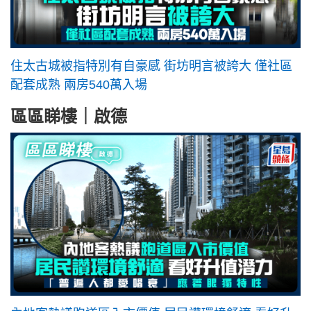
住太古城被指特別有自豪感 街坊明言被誇大 僅社區
配套成熟 兩房540萬入場
區區睇樓｜啟德