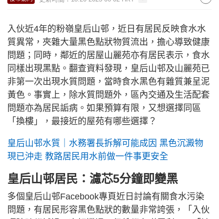
入伙近4年的粉嶺皇后山邨，近日有居民反映食水水
質異常，夾雜大量黑色點狀物質流出，擔心導致健康
問題；同時，鄰近的居屋山麗苑亦有居民表示，食水
同樣出現黑點。翻查資料發現，皇后山邨及山麗苑已
非第一次出現水質問題，當時食水黑色有雜質兼呈泥
黃色。事實上，除水質問題外，區內交通及生活配套
問題亦為居民詬病。如果預算有限，又想選擇同區
「換樓」，最接近的屋苑有哪些選擇？
皇后山邨水質｜水務署長拆解可能成因 黑色沉澱物
現已沖走 教路居民用水前做一件事更安全
皇后山邨居民：濾芯5分鐘即變黑
多個皇后山邨Facebook專頁近日討論有關食水污染
問題，有居民形容黑色點狀的數量非常誇張，「入伙