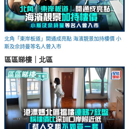
北角「東岸板道」開通成亮點 海濱靚景加持樓價 小
斯及佘詩曼等名人曾入市
區區睇樓｜北區