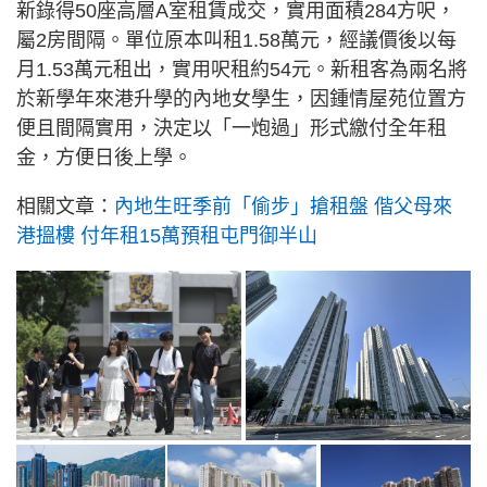
新錄得50座高層A室租賃成交，實用面積284方呎，
屬2房間隔。單位原本叫租1.58萬元，經議價後以每
月1.53萬元租出，實用呎租約54元。新租客為兩名將
於新學年來港升學的內地女學生，因鍾情屋苑位置方
便且間隔實用，決定以「一炮過」形式繳付全年租
金，方便日後上學。
相關文章：
內地生旺季前「偷步」搶租盤 偕父母來
港搵樓 付年租15萬預租屯門御半山