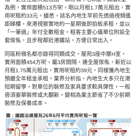
為例，實用面積513方呎，剛以月租1.7萬元租出，實
用呎租約33元。據悉，該名內地生早前先透過視頻遙
距睇樓，來港視察實地約一星期後即拍板承租，並以
「一筆過」年付全數租金。租客主要心儀單位附設全
套傢俬，且步程鄰近港鐵站，方便日常出入。
同區粉嶺名都亦錄得同類成交，屋苑3座中層H室，
實用面積454方呎，屬3房間隔，連全屋傢俬，新近以
月租1.75萬元租出，實用呎租約39元，同樣獲內地生
預繳全年租金承租。業界分析指，內地生大多只在港
短期留學，對單位的裝修及家具要求較具彈性，一般
毋須豪華裝修或大翻新，變相為業主節省了不少前期
裝修及保養成本。