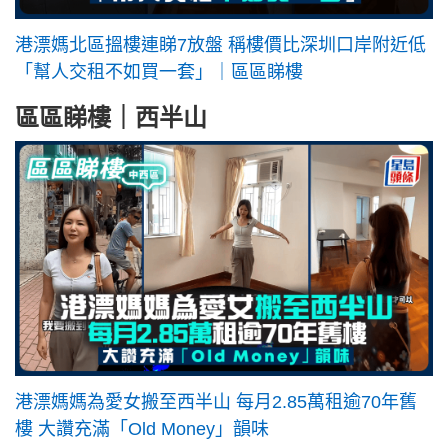
港漂媽北區搵樓連睇7放盤 稱樓價比深圳口岸附近低
「幫人交租不如買一套」｜區區睇樓
區區睇樓｜西半山
港漂媽媽為愛女搬至西半山 每月2.85萬租逾70年舊
樓 大讚充滿「Old Money」韻味