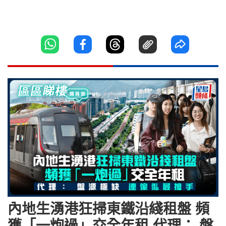
內地生湧港狂掃東鐵沿綫租盤 頻
獲「一炮過」交全年租 代理： 盤