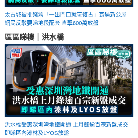
太古城被批殘舊「一出門口就玩復古」衰過新公屋
網民反駁要睇地段配套 直擊600萬放盤
區區睇樓｜洪水橋
洪水橋受惠深圳灣地鐵開通 上月錄逾百宗新盤成交
即睇區內溱林及LYOS放盤