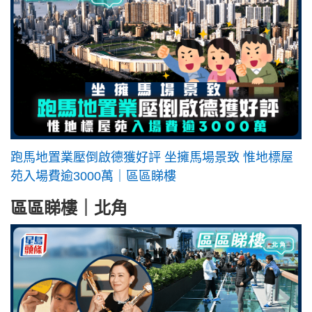
跑馬地置業壓倒啟德獲好評 坐擁馬場景致 惟地標屋
苑入場費逾3000萬｜區區睇樓
區區睇樓｜北角