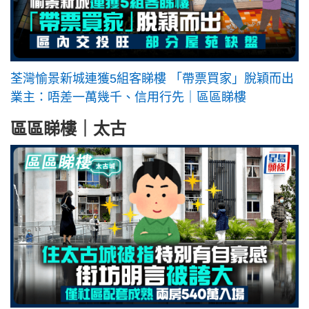
荃灣愉景新城連獲5組客睇樓 「帶票買家」脫穎而出
業主：唔差一萬幾千、信用行先｜區區睇樓
區區睇樓｜太古