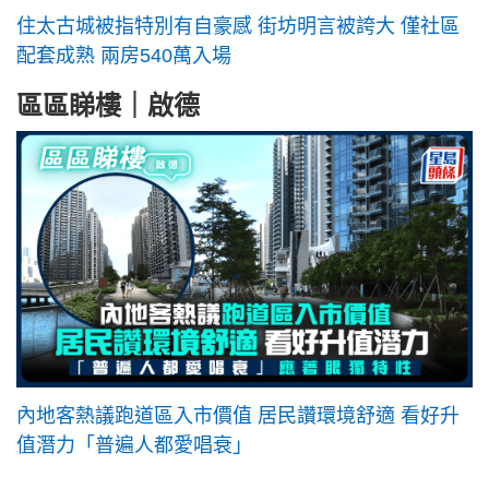
住太古城被指特別有自豪感 街坊明言被誇大 僅社區
配套成熟 兩房540萬入場
區區睇樓｜啟德
內地客熱議跑道區入市價值 居民讚環境舒適 看好升
值潛力「普遍人都愛唱衰」