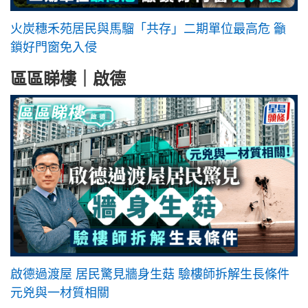
火炭穗禾苑居民與馬騮「共存」二期單位最高危 籲
鎖好門窗免入侵
區區睇樓｜啟德
啟德過渡屋 居民驚見牆身生菇 驗樓師拆解生長條件
元兇與一材質相關