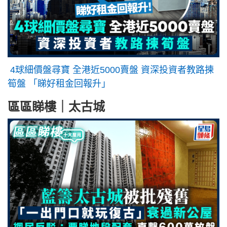
4球細價盤尋寶 全港近5000賣盤 資深投資者教路揀
筍盤 「睇好租金回報升」
區區睇樓｜太古城