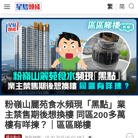
繁
简
粉嶺山麗苑食水頻現「黑點」業
主禁售期後想換樓 同區200多萬
樓有咩揀？｜區區睇樓
更新時間：18:20 2025-06-02 HKT
樓市動向