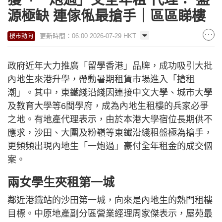
源極缺 連傢俬最搶手｜區區睇樓
更新時間：06:00 2026-07-29 HKT
樓市動向
政府近年大力推廣「留學香港」品牌，成功吸引大批
內地生來港升學，帶動暑期租賃市場進入「搶租
潮」。其中，東鐵綫沿綫因連接中文大學、城市大學
及教育大學等6間學府，成為內地生租樓的兵家必爭
之地。有地產代理表示，由於本港大學宿位長期供不
應求，沙田、大圍及粉嶺等東鐵沿綫租盤極為搶手，
更頻頻出現內地生「一炮過」豪付全年租金的成交個
案。
兩女學生夾租第一城
鄰近港鐵站的沙田第一城，向來是內地生的熱門租樓
目標。中原地產副分區營業經理周家傑表示，屋苑最