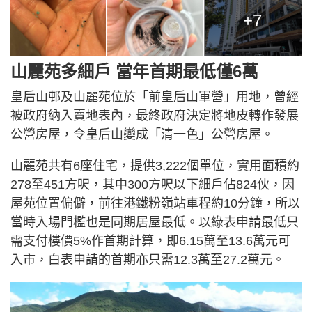
+7
山麗苑多細戶 當年首期最低僅6萬
皇后山邨及山麗苑位於「前皇后山軍營」用地，曾經
被政府納入賣地表內，最終政府決定將地皮轉作發展
公營房屋，令皇后山變成「清一色」公營房屋。
山麗苑共有6座住宅，提供3,222個單位，實用面積約
278至451方呎，其中300方呎以下細戶佔824伙，因
屋苑位置偏僻，前往港鐵粉嶺站車程約10分鐘，所以
當時入場門檻也是同期居屋最低。以綠表申請最低只
需支付樓價5%作首期計算，即6.15萬至13.6萬元可
入市，白表申請的首期亦只需12.3萬至27.2萬元。