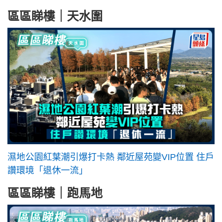
區區睇樓｜天水圍
濕地公園紅葉潮引爆打卡熱 鄰近屋苑變VIP位置 住戶
讚環境「退休一流」
區區睇樓｜跑馬地