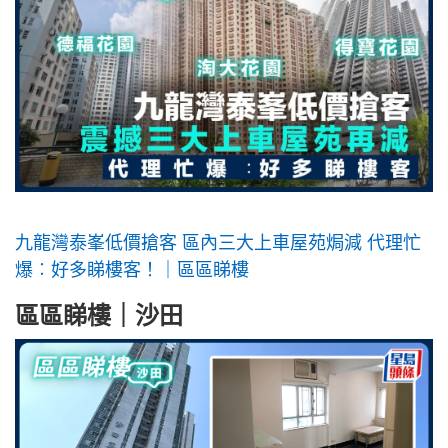
九龍灣泰峯低價搶客 區內三大上車屋苑焗減 代理忙
爆︰好多睇樓客！｜區區睇樓
區區睇樓｜沙田