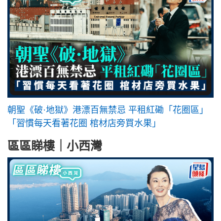
朝聖《破·地獄》港漂百無禁忌 平租紅磡「花圈區」
「習慣每天看著花圈 棺材店旁買水果」
區區睇樓｜小西灣