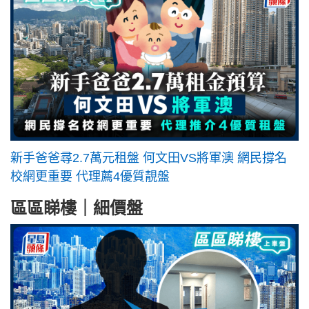
新手爸爸尋2.7萬元租盤 何文田VS將軍澳 網民撐名
校網更重要 代理薦4優質靚盤
區區睇樓｜細價盤