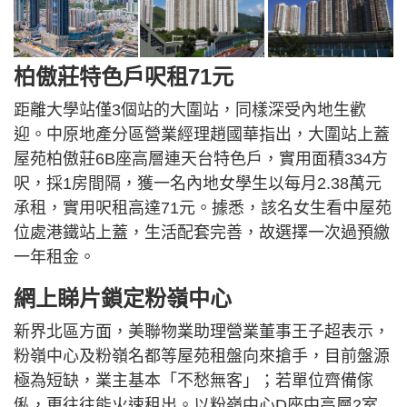
柏傲莊特色戶呎租71元
距離大學站僅3個站的大圍站，同樣深受內地生歡
迎。中原地產分區營業經理趙國華指出，大圍站上蓋
屋苑柏傲莊6B座高層連天台特色戶，實用面積334方
呎，採1房間隔，獲一名內地女學生以每月2.38萬元
承租，實用呎租高達71元。據悉，該名女生看中屋苑
位處港鐵站上蓋，生活配套完善，故選擇一次過預繳
一年租金。
網上睇片鎖定粉嶺中心
新界北區方面，美聯物業助理營業董事王子超表示，
粉嶺中心及粉嶺名都等屋苑租盤向來搶手，目前盤源
極為短缺，業主基本「不愁無客」；若單位齊備傢
俬，更往往能火速租出。以粉嶺中心D座中高層2室