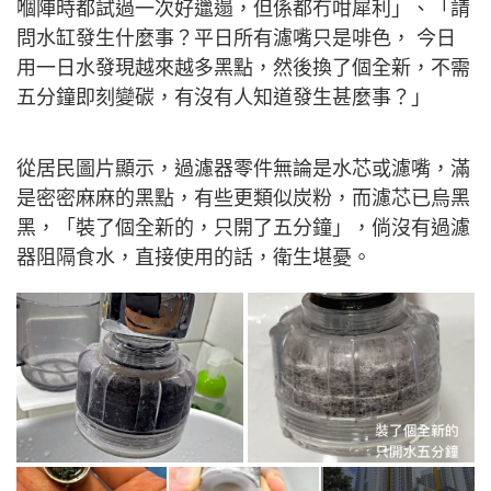
嗰陣時都試過一次好邋遢，但係都冇咁犀利」、「請
問水缸發生什麼事？平日所有濾嘴只是啡色， 今日
用一日水發現越來越多黑點，然後換了個全新，不需
五分鐘即刻變碳，有沒有人知道發生甚麼事？」
從居民圖片顯示，過濾器零件無論是水芯或濾嘴，滿
是密密麻麻的黑點，有些更類似炭粉，而濾芯已烏黑
黑，「裝了個全新的，只開了五分鐘」，倘沒有過濾
器阻隔食水，直接使用的話，衛生堪憂。