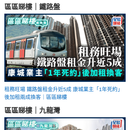
區區睇樓｜鐵路盤
租務旺場 鐵路盤租金升近5成 康城業主「1年死約」
後加租兩成換客｜區區睇樓
區區睇樓｜九龍灣