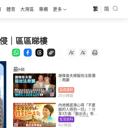
繁
简
育
體育
大灣區
專欄
更多
入侵｜區區睇樓
最Hit
謝偉俊夫婦擬效法蔡瀾
｜周顯
投資理財
20小時前
內地媽居港心得「不要
臉的人得到一切」！分
享3方面「豁出去」有著
數 網民：你好厲害
生活百科
9小時前