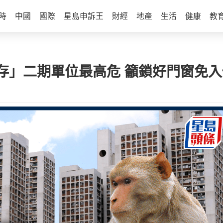
時
中國
國際
星島申訴王
財經
地產
生活
健康
教
存」二期單位最高危 籲鎖好門窗免