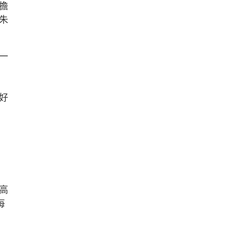
擔
朱
一
好
高
每