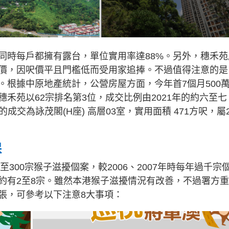
同時每戶都擁有露台，單位實用率達88%。另外，穗禾苑
價，因呎價平且門檻低而受用家追捧。不過值得注意的是
。根據中原地產統計，公營房屋方面，今年首7個月500
禾苑以62宗排名第3位，成交比例由2021年的約六至七
的成交為詠茂閣(H座) 高層03室，實用面積 471方呎，屬
保
300宗猴子滋擾個案，較2006、2007年時每年過千宗
約有2至8宗。雖然本港猴子滋擾情況有改善，不過署方重
張，可參考以下注意8大事項：