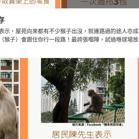
存
表示，屋苑向來都有不少猴子出沒，就連路過的途人亦成
（猴子）會跟住你行一段路！最誇張嗰陣，試過喺球場放