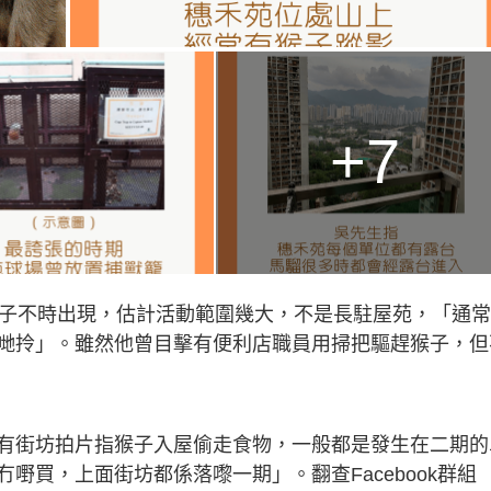
+7
猴子不時出現，估計活動範圍幾大，不是長駐屋苑，「通
哋拎」。雖然他曾目擊有便利店職員用掃把驅趕猴子，但
有街坊拍片指猴子入屋偷走食物，一般都是發生在二期的
嘢買，上面街坊都係落嚟一期」。翻查Facebook群組