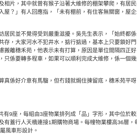
及相片，其中就曾有猴子沿著大維修的棚架攀爬，有居民
入屋？」有人回應指，「未有棚前，有住客無關窗，屋企
訪居民並不覺得受到嚴重滋擾。吳先生表示，「始終都係
共存，大家河水不犯井水，掂行掂過，基本上只要鎖好門
慮搬離穗禾苑，他表示未有打算，原因是單位間隔四正好
，只係要轉多程車，如果可以順利完成大維修，係一個幾
算真係好介意有馬騮，但冇錢就焗住揀留底，穗禾苑平呀
年，共有9座，每組由3座物業排列成「品」字形，其中位於較
及有蓋行人天橋連接1期購物商場。每幢物業樓高36層，
，屬風車形設計。