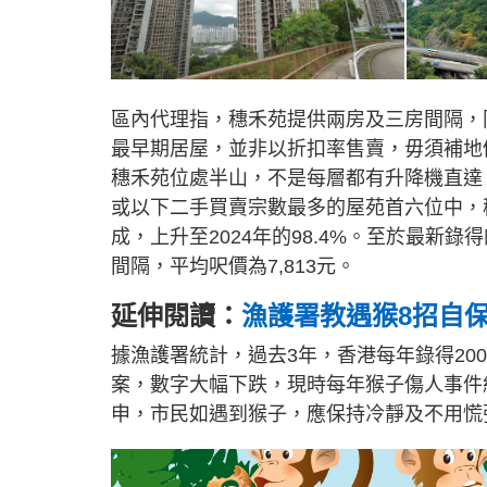
區內代理指，穗禾苑提供兩房及三房間隔，
最早期居屋，並非以折扣率售賣，毋須補地
穗禾苑位處半山，不是每層都有升降機直達
或以下二手買賣宗數最多的屋苑首六位中，穗
成，上升至2024年的98.4%。至於最新錄得
間隔，平均呎價為7,813元。
延伸閱讀：
漁護署教遇猴8招自
據漁護署統計，過去3年，香港每年錄得200至
案，數字大幅下跌，現時每年猴子傷人事件
申，市民如遇到猴子，應保持冷靜及不用慌