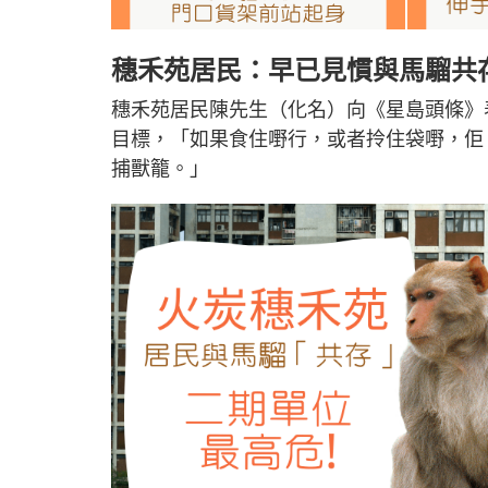
穗禾苑居民：早已見慣與馬騮共
穗禾苑居民陳先生（化名）向《星島頭條》
目標，「如果食住嘢行，或者拎住袋嘢，佢
捕獸籠。」