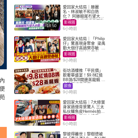
愛回家大結局｜滕麗
名、林淑敏不和白熱
化？ 阿滕眼尾冇望大小
姐一眼 商場直播零互動
影視圈
18:50
6小時前
愛回家大結局｜「Philip
仔」驚喜現身聚會 梁禹
勤大個仔高過樊亦敏 超
乖黐實林淑敏許家傑
影視圈
9小時前
街坊酒樓推「平民價」
歎奢華盛宴！$9.8紅燒
BB鴿/$28開邊蒸龍蝦 3
內
大晚餐超值優惠
飲食
便
9小時前
苑
愛回家大結局｜7大綠葉
身家過億背景驚人 三太
私伙鱷魚皮Hermès拍劇
蘇姐原來是半山樓后
影視圈
6小時前
黎彼得離世丨黎樹德被