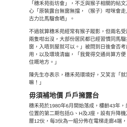
「穗禾苑街坊會」，不乏與猴子相關的帖文
心「原裝露台無窗無擋，（猴子）咁咪會走
古力比馬騮食晒」。
不過就算穗禾苑經常有猴子蹤影，但兩名受
兩隻咁出沒，大部份居民都已經習慣同馬騮
窗，入唔到屋就可以。」被問到日後會否考
用，以及環境清幽，「我覺得交通尚算方便
住嘅地方。」
陳先生亦表示，穗禾苑環境好，又笑言「就
嘛！」
毋須補地價 戶戶擁露台
穗禾苑於1980年6月開始落成，樓齡43
位置的第二期包括G、H及J座，設有升降機
層12伙，每3伙為一組分佈在電梯走廊4端