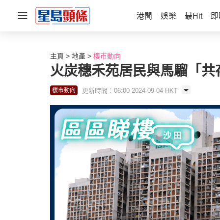
港聞
娛樂
最Hit
即
主頁
地產
樓市動向
火炭穗禾苑居民與馬騮「共
更新時間：06:00 2024-09-04 HKT
樓市動向