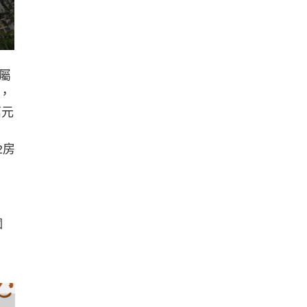
屬
，
萬元
2房
個