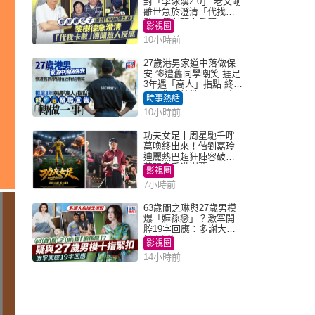
封「李泳漢2.0」 老父剛
離世急於澄清「代找卡
數」傳聞惹人反感
影視圈
10小時前
27歲港男家道中落做保
安 慘遭舊同學嘲笑 捱足
3年遇「高人」指點 終辭
職宣告「轉做一事」｜
時事熱話
Juicy叮
10小時前
功夫女足丨周星馳千呼
萬喚終出來！偕劉嘉玲
迪麗熱巴超狂陣容破天
荒現身香港謝票
影視圈
7小時前
63歲關之琳與27歲男模
爆「嫲孫戀」？激罕開
腔19字回應：多謝大家
掛念近況
影視圈
14小時前