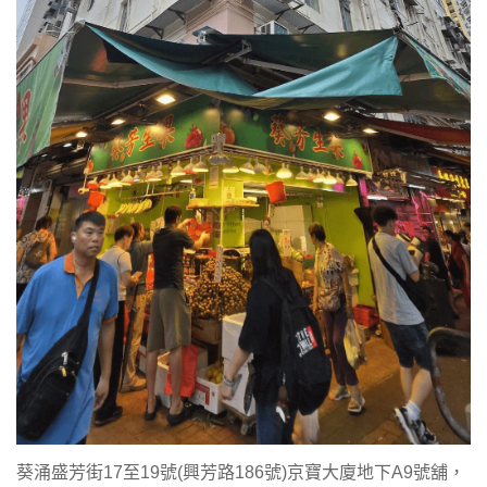
葵涌盛芳街17至19號(興芳路186號)京寶大廈地下A9號舖，