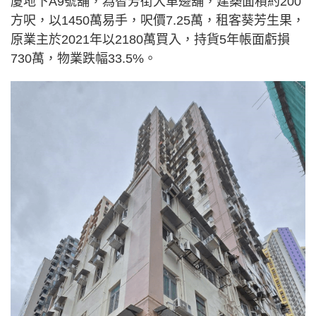
廈地下A9號舖，為智芳街大單邊舖，建築面積約200
方呎，以1450萬易手，呎價7.25萬，租客葵芳生果，
原業主於2021年以2180萬買入，持貨5年帳面虧損
730萬，物業跌幅33.5%。