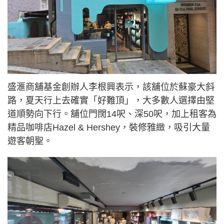
盛滙商舖基金創辦人李根興表示，該舖位於蘇豪大斜
路，夏天行上去確實「好難頂」，大多數人選擇由堅
道順勢向下行。舖位門闊14呎、深50呎，加上租客為
精品咖啡店Hazel & Hershey，裝修雅緻，吸引大量
遊客朝聖。