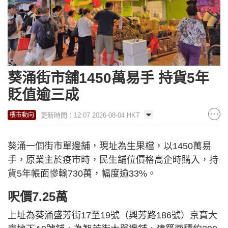
葵涌街市舖1450萬易手 持貨5年
貶值逾三成
更新時間：12:07 2026-08-04 HKT
樓市動向
葵涌一個街市單邊舖，現址為生果檔，以1450萬易
手，原業主於疫市時，民生舖位價格高企時購入，持
貨5年帳面慘輸730萬，幅度逾33%。
呎價7.25萬
上址為葵涌盛芳街17至19號（興芳路186號）京寶大