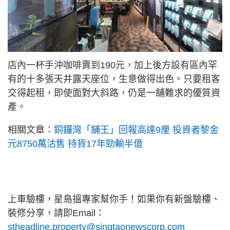
店內一杯手沖咖啡賣到190元，加上後方設有區內罕
有的十多張天井露天座位，生意做得出色。只要租客
交得起租，即使面對大斜路，仍是一舖難求的優質資
產。
相關文章：
銅鑼灣「舖王」回報高達9厘 投資者黎金
元8750萬沽售 持貨17年勁輸半億
上車驗樓，星島搵專家幫你手！如果你有新盤驗樓、
裝修分享，請即Email：
stheadline.property@singtaonewscorp.com