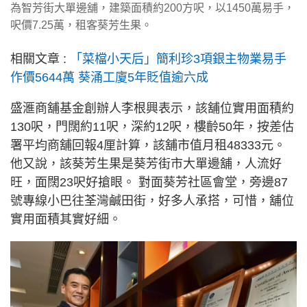
為智芳街大單邊舖，建築面積約200方呎，以1450萬易手，
呎價7.25萬，租客葵芳生果。
相關文章 :
「菜檔小天后」簡利珍3項銀主物業易手
作價5644萬 葵涌工廈5年貶值逾六成
盛滙商舖基金創辦人李根興表示，該舖位實用面積約
130呎，門闊約11呎，深約12呎，樓齡50年，按差估
署平均商舖回報4厘計算，該舖市值月租48333元。
他又說，該葵芳生果是葵芳街市大單邊舖，人流好
旺，面闊23呎好搶眼。 對面葵芳社區會堂，旁邊87
號專線小巴往荃灣鹹田街，好多人承搭，可惜，舖位
實用面積其實好細。