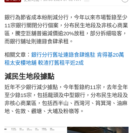
銀行為節省成本紛削減分行，今年以來市場暫錄至少
11宗銀行關閉分行個案，分布民生地段及非核心商業
區，騰空巨舖普遍減價逾20%放租，部分拆細吸客，
而銀行舖址則連錄食肆承租。
相關文章：
銀行分行舊址連錄食肆進駐 肯得基20萬
租太安樓地舖 較渣打舊租平近2成
減民生地段據點
近年不少銀行減少據點，今年暫錄約11宗，去年全年
至少錄15宗，包括龍頭及中型銀行，分布民生地段及
非核心商業區，包括西半山、西灣河、筲箕灣、油麻
地、佐敦、觀塘、大埔及粉嶺等。