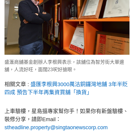
盛滙商舖基金創辦人李根興表示，該舖位為智芳街大單邊
舖，人流好旺，面闊23呎好搶眼。
相關文章 :
盛匯李根興3000萬沽銅鑼灣地舖 3年半貶
四成 預告下半年再集資買舖「換貨」
上車驗樓，星島搵專家幫你手！如果你有新盤驗樓、
裝修分享，請即Email：
stheadline.property@singtaonewscorp.com