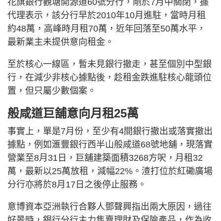
花旗銀行觀塘開源道60號分行，剛於7月中關閉，據
代理表示，該分行早於2010年10月進駐，當時月租
約48萬，高峰時月租70萬，近年回落至50萬水平，
最新業主未提供意向租金。
至於核心一線區，暫未見銀行撤走，甚至個別中型銀
行，在減少非核心據點後，趁租金跌進駐核心龍頭位
置，但只屬少數個案。
般咸道巨舖意向月租25萬
事實上，單是7月份，至少有4間銀行撤出或落實撤出
據點，例如滙豐銀行西半山般咸道68號地舖，現落實
營業至8月31日，巨舖建築面積3268方呎，月租32
萬，最新以25萬放租，減幅22%。渣打位於紅磡廣場
分行亦將於8月17日之後停止服務。
意博資本亞洲執行合夥人鄧聲興指出兩大原因，過往
好景時，銀行分行主力售賣理財及保險產品，作為收