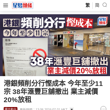
繁
简
港銀頻削分行慳成本 今年至少11
宗 38年滙豐巨舖撤出 業主減價
20%放租
更新時間：13:06 2024-07-31 HKT
樓市動向