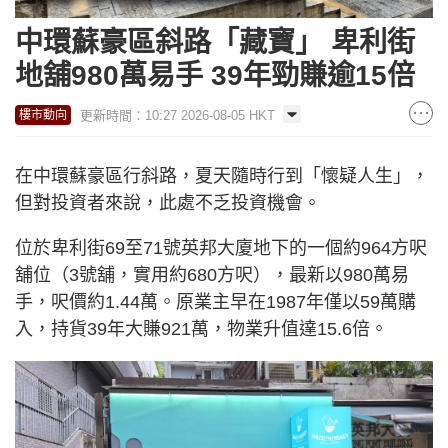
中環蘇豪區斜路「藏寶」 卑利街
地舖980萬易手 39年勁賺逾15倍
更新時間：10:27 2026-08-05 HKT
樓市動向
在中環蘇豪區行斜路，夏天隨時行到「懷疑人生」，
但對投資者來說，此處不乏投資機會。
位於卑利街69至71號英邦大廈地下的一個約964方呎
舖位（3號舖，實用約680方呎），最新以980萬易
手，呎價約1.44萬。原業主早在1987年僅以59萬購
入，持貨39年大賺921萬，物業升值達15.6倍。