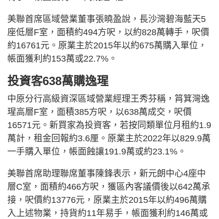
美聯首席區域營業董事張曉盈說，長沙灣碧海藍天5
座低層F室，面積約494方呎，以約828萬轉手，呎價
約16761元。原業主於2015年以約675萬購入單位，
帳面獲利約153萬或22.7%。
投資客638萬購逸瑆
中原分行高級資深區域營業經理王秀芬稱，筲箕灣逸
瑆高層F室，面積385方呎，以638萬成交，呎價
16571元。新買家為投資客，若按同類單位月租約1.9
萬計，租金回報約3.6厘。原業主於2022年以829.9萬
一手購入單位，帳面蝕讓191.9萬或約23.1%。
美聯首席助理聯席董事陳鋒表示，新元朗中心4座中
層C室，面積約466方呎，獲區內客議價後以642萬承
接，呎價約13776元，原業主於2015年以約496萬購
入上述物業，持貨約11年易手，帳面獲利約146萬或