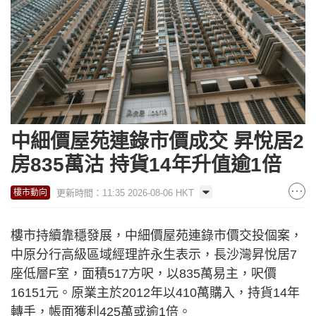
中細價屋苑連錄市價成交 昇悅居2
房835萬沽 持貨14年升值逾1倍
更新時間：11:35 2026-08-06 HKT
樓市動向
樓市持續靠穩發展，中細價屋苑連錄市價交投個案，
中原分行高級區域經理許永生表示，長沙灣昇悅居7
座低層F室，面積517方呎，以835萬易主，呎價
16151元。原業主於2012年以410萬購入，持貨14年
轉手，帳面獲利425萬或逾1倍。