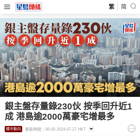
繁
简
銀主盤存量錄230伙 按季回升近1
成 港島逾2000萬豪宅增最多
更新時間：06:00 2024-07-27 HKT
樓市動向