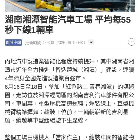
湖南湘潭智能汽車工場 平均每55
秒下線1輛車
更新時間：08:00 2026-06-19 HKT
即時中國
內地汽車製造業智能化程度持續提升，其中湖南省湘
潭市近年全力推進「智造蓮城（湘潭）」建設，連續
4年躋身全國先進製造業百強市。
6月16日至18日，參加「紅色熱土 青春湘潭」的媒體
團，走訪位於湘潭經開區的湖南吉利汽車部件有限公
司。車間裏，重型壓機高速運轉；焊裝線上，巨型機
械臂精準揮舞；總裝工位前，一輛輛嶄新的吉利星
願、繽越等車型緩緩駛下生產線。
整個工場由機械人「當家作主」，總裝車間的智能物