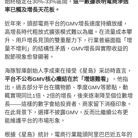
始終穩定在30%-33%區間，
這一數據表明電商滲透
率已觸及增長天花板。
近年來，頭部電商平台的GMV增長速度持續放緩，
高增長時代粗放式擴張模式難以為繼。在流量成本攀
升、用戶增長見頂的雙重壓力下，行業普遍面臨「增
量不增利」的結構性矛盾，GMV增長與實際收益的
脫節現象愈發顯著。
海豚智庫創始人李成東在接受《星島》采訪時直言，
平台不公布GMV核心癥結在於「增速難看」
。他指
出，過去部分平台在購物節、季度GMV等節點，動
輒實現同比1倍、2倍的增長，後來逐漸降至個位數增
長——這樣的數字會給投資者、商家留下消極印象。
在此背景下，選擇不披露GMV，反而比繼續公布更
能維護平台的市場形象。
根據《星島》統計，電商行業龍頭阿里巴巴近五年的