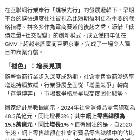
在互聯網行業奉行「規模先行」的發展邏輯下，早期
平台的擴張速度往往被視為比短期盈利更為重要的戰
略指標。拼多多作為電商賽道的後起之秀，憑借「低
價走量+社交裂變」的創新模式，成立僅四年便在
GMV上超越老牌電商巨頭京東，完成了一場令人矚
目的商業奇襲。
「褪色」：增長見頂
隨著電商行業步入深度成熟期，社會零售電商滲透率
增速持續放緩，行業發展全面從「增量競爭」轉向
「存量博弈」，市場競爭格局呈現高度固化態勢。
國家統計局數據顯示，2024年社會消費品零售總額為
48.3萬億元，同比增長3%；
其中網上零售總額為
15.5萬億元，同比增長1%。
值得關注的是，自2020
年起，網上零售總額在社會消費品零售總額中的佔比