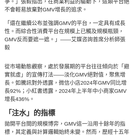
爭。」張毅指出，在商業利益的驅動下，這類平台絕
不會輕易放棄對GMV增長的追求。
「還在繼續公布並強調GMV的平台，一定具有成長
性。而綜合性消費平台在規模上已觸及規模瓶頸，
GMV反而要遮一遮。」——艾媒咨詢首席分析師張
毅
從市場動態觀察，處於發展期的平台往往傾向於「避
實就虛」的宣傳打法——淡化GMV絕對值，聚焦增
長。如騰訊對外透露，微信小店2024年GMV同比增
長92%；小紅書透露，2024年上半年中小商家GMV
增長436%。
「注水」的指標
拋開平台間的規模博弈，GMV這一沿用十餘年的指
標，其定義與計算邏輯始終未變。然而，歷經十五年