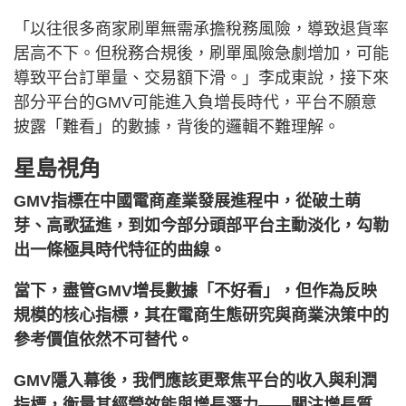
「以往很多商家刷單無需承擔稅務風險，導致退貨率
居高不下。但稅務合規後，刷單風險急劇增加，可能
導致平台訂單量、交易額下滑。」李成東說，接下來
部分平台的GMV可能進入負增長時代，平台不願意
披露「難看」的數據，背後的邏輯不難理解。
星島視角
GMV指標在中國電商產業發展進程中，從破土萌
芽、高歌猛進，到如今部分頭部平台主動淡化，勾勒
出一條極具時代特征的曲線。
當下，盡管GMV增長數據「不好看」，但作為反映
規模的核心指標，其在電商生態研究與商業決策中的
參考價值依然不可替代。
GMV隱入幕後，我們應該更聚焦平台的收入與利潤
指標，衡量其經營效能與增長潛力——關注增長質