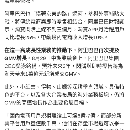
流量與營收。
阿里巴巴也「摸著京東的路」過河，參與外賣補貼大
戰，將傳統電商與即時零售相結合。阿里巴巴財報顯
示，淘寶閃購上線不到三個月，淘寶APP月活躍用戶
同比增長25%，帶動境內電商收入增長10%。
在這一高成長性業務的推動下，阿里巴巴再次提及
GMV增長
。8月29日中期業績會上，阿里巴巴集團
CEO吳泳銘稱，預計未來3年，閃購與即時零售將為
淘天帶來1萬億元新增成交GMV。
此外，小紅書、得物、山姆等深耕垂直領域、具備特
色的平台，以及各大企業布局的海外業務板塊，仍將
GMV的高速增長作為重要發展目標。
「國內電商用戶規模理論上可達6億-7億，而部分新
興平台用戶量僅數千萬，他們在存量市場還可以爭一