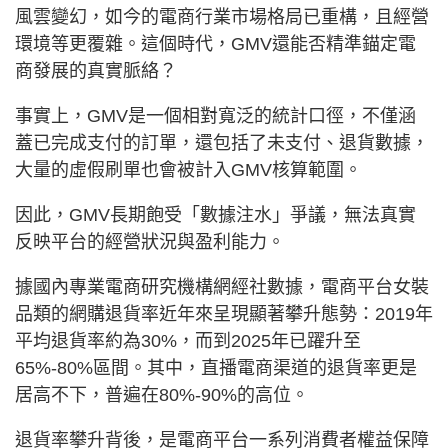
風雲變幻，如今的電商行業市場格局已重構，且經營
環境等更覆雜。這個時代，GMV還能否精準錨定電
商發展的真實脈絡？
事實上，GMV是一個相對寬泛的統計口徑，不僅涵
蓋已完成支付的訂單，還包括了未支付、退貨數據，
大量的虛假刷單也會被計入GMV核算範圍。
因此，GMV長期飽受「數據注水」爭議，無法真實
反映平台的經營狀況與盈利能力。
據國內專業電商研究機構網經社數據，電商平台女裝
品類的網購退貨率近年來呈現顯著攀升態勢：2019年
平均退貨率約為30%，而到2025年已躍升至
65%-80%區間。其中，直播電商渠道的退貨率更是
居高不下，普遍在80%-90%的高位。
退貨率攀升背後，是電商平台一系列消費者權益保障