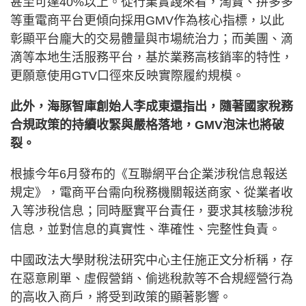
甚至可達40%以上。從行業實踐來看，淘寶、拼多多
等重電商平台更傾向採用GMV作為核心指標，以此
彰顯平台龐大的交易體量與市場統治力；而美團、滴
滴等本地生活服務平台，基於業務高核銷率的特性，
更願意使用GTV口徑來反映實際履約規模。
此外，海豚智庫創始人李成東還指出，隨著國家稅務
合規政策的持續收緊與嚴格落地，GMV泡沫也將破
裂。
根據今年6月發布的《互聯網平台企業涉稅信息報送
規定》，電商平台需向稅務機關報送商家、從業者收
入等涉稅信息；同時壓實平台責任，要求其核驗涉稅
信息，並對信息的真實性、準確性、完整性負責。
中國政法大學財稅法研究中心主任施正文分析稱，存
在惡意刷單、虛假營銷、偷逃稅款等不合規經營行為
的高收入商戶，將受到政策的顯著影響。