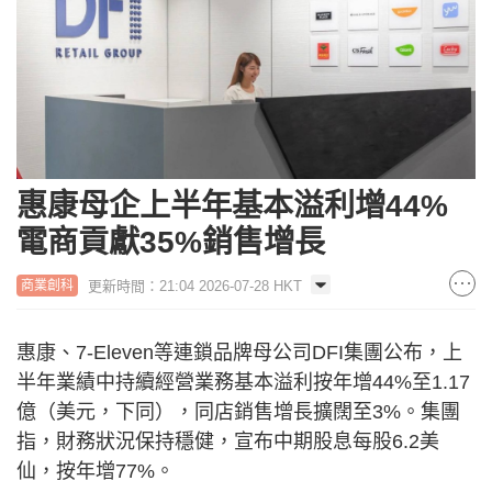
惠康母企上半年基本溢利增44%
電商貢獻35%銷售增長
更新時間：21:04 2026-07-28 HKT
商業創科
惠康、7-Eleven等連鎖品牌母公司DFI集團公布，上
半年業績中持續經營業務基本溢利按年增44%至1.17
億（美元，下同），同店銷售增長擴闊至3%。集團
指，財務狀況保持穩健，宣布中期股息每股6.2美
仙，按年增77%。