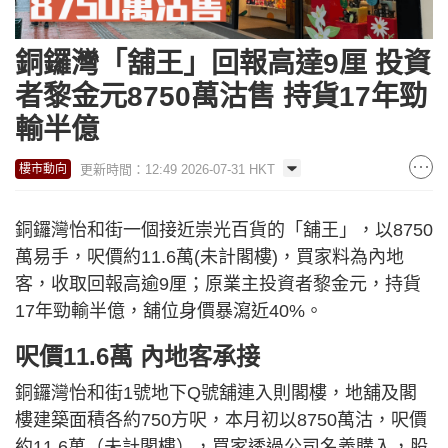
銅鑼灣「舖王」回報高達9厘 投資
者黎金元8750萬沽售 持貨17年勁
輸半億
更新時間：12:49 2026-07-31 HKT
樓市動向
銅鑼灣怡和街一個接近崇光百貨的「舖王」，以8750
萬易手，呎價約11.6萬(未計閣樓)，買家料為內地
客，收取回報高逾9厘；原業主投資者黎金元，持貨
17年勁輸半億，舖位身價暴瀉近40%。
呎價11.6萬 內地客承接
銅鑼灣怡和街1號地下Q號舖連入則閣樓，地舖及閣
樓建築面積各約750方呎，本月初以8750萬沽，呎價
約11.6萬（未計閣樓），買家透過公司名義購入，股