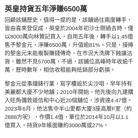
英皇持貨五年淨賺6500萬
回顧該舖歷史，值得一提的是，該舖過往兩度轉手，
皆由喜來登促成，英皇於2004年初沙士剛過去時，僅
以8000萬向林贊記買入，自用五年後，轉手以1.45億
售予黎金元，淨賺6500萬，升值逾81%。只是，接捧
的黎金元未能複製賺錢傳奇，在市況大洗牌下蝕讓沽
貨，雖然不見5700萬，不過，該舖位高峰時年收逾千
萬，歷時數年，相信收租能夠抵銷部分虧損。
黎金元從事鐘錶行業，寫字樓設於尖沙咀，早年持有
美麗都大廈不少地舖；2010年開始，他先後向九建購
入旺角彌敦道信和中心近20個舖位，涉資達4.47億。
2023年6月，他沽售中半山愛都大廈3座高層F室（約
2888方呎），作價1.4億，單位於2014年10月以1.1
億買入，持貨9年帳面賺約3000萬或27%。