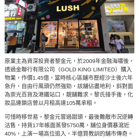
原業主為資深投資者黎金元，於2009年金融海嘯後，
透過金聯行有限公司（GOLD KING LIMITED）購入
物業，作價1.45億，當時核心區舖市歷經沙士後六年
急升，自由行風頭仍然強勁，該舖佔盡地利，斜對面
為崇光百貨及港鐵站口，靚舖難求。黎氏接手後，化
妝品連鎖店曾以月租高達105萬承租。
可惜時移世易，黎金元嘗過甜頭，最後難敵市況逆轉
沽售，持貨17年帳面蒸發5750萬，舖位身價暴瀉近
40%，上演一場高位追入，半億買教訓的舖市傳奇。