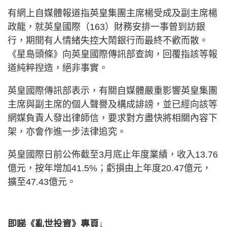
有網上自媒體報道指英皇集團主席楊受成及副主席楊
政龍，就英皇國際（163）財務安排一事曾到訪銀
行，期間有人情緒失控大鬧銀行而最終不歡而散。
《星島頭條》向英皇國際傳訊部查詢，回覆指該等報
道純粹揑造，絕非事實。
英皇國際傳訊部表示，有關自媒體嚴重影響英皇集團
主席與副主席的個人聲譽及構成誹謗，並已經向該等
網媒負責人發出律師信，要求對方盡快將相關內容下
架，亦會作進一步法律追究。
英皇國際日前公佈截至3月底止年度業績，收入13.76
億元，按年增加41.5%；虧損由上年度20.47億元，
擴至47.43億元。
即睇《亂世投資》專頁↓