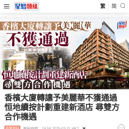
繁
简
香檳大廈轉讓予美麗華不獲通過
恒地續按計劃重建新酒店 尋雙方
合作機遇
更新時間：19:58 2025-03-31 HKT
商業創科