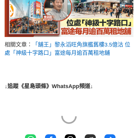
相關文章：
「舖王」黎永滔旺角旗艦舊樓3.5億沽 位
處「神級十字路口」富途每月逾百萬租地舖
↓追蹤《星島頭條》WhatsApp頻道↓