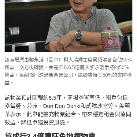
該商場原由黎永滔（圖中）與大鴻輝主席梁紹鴻各自佔50%
權益，交易後轉變，美麗華以6.5億購入黎永滔手持的50%
權益，梁紹鴻則透過新合營公司，繼續維持其50%的實際權
益。
該物業預計回報約6.5厘，商場空置率低，租戶包括
麥當勞、莎莎、Don Don Donki和貳號冰室等。美麗
華表示，此舉能擴充物業組合、帶來穩定租金與協同
效益，降低單獨投資風險。
協成行3.4億購旺角地標物業