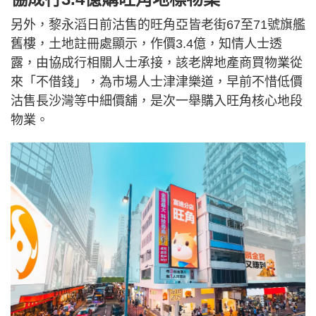
另外，黎永滔日前沽售的旺角亞皆老街67至71號旗艦
舊樓，土地註冊處顯示，作價3.4億，知情人士透
露，由協成行相關人士承接，該老牌地產商買物業從
來「不借錢」，為市場人士津津樂道，早前不惜低價
沽售長沙灣等中細價舖，是次一舉購入旺角核心地段
物業。