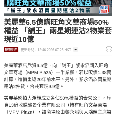
美麗華6.5億購旺角文華商場50%
權益 「舖王」兩星期連沽2物業套
現近10億
更新時間：12:46 2026-07-25 HKT
樓市動向
美麗華酒店斥資6.5億，向「舖王」黎永滔購入旺角
文華商場（MPM Plaza）一半業權，若以呎價1.38萬
計算，造價重返20年前水平。另外，黎永滔於兩星期
連沽2件貨，合共套現9.9億。
美麗華夥拍大鴻輝成立各佔50%權益的合營公司，斥
資13億收購駿景企業有限公司（持有旺角文華商場
（MPM Plaza），該商場原由黎永滔與大鴻輝主席梁