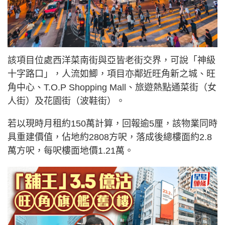
該項目位處西洋菜南街與亞皆老街交界，可說「神級
十字路口」，人流如鯽，項目亦鄰近旺角新之城、旺
角中心、T.O.P Shopping Mall、旅遊熱點通菜街（女
人街）及花園街（波鞋街）。
若以現時月租約150萬計算，回報逾5厘，該物業同時
具重建價值，佔地約2808方呎，落成後總樓面約2.8
萬方呎，每呎樓面地價1.21萬。