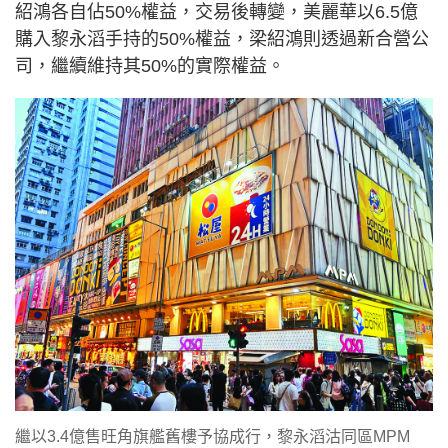
紹鴻各自佔50%權益，交易後轉變，美麗華以6.5億
購入黎永滔手持的50%權益，梁紹鴻則透過新合營公
司，繼續維持其50%的實際權益。
繼以3.4億售旺角旗艦舊樓予協成行，黎永滔沽同區MPM