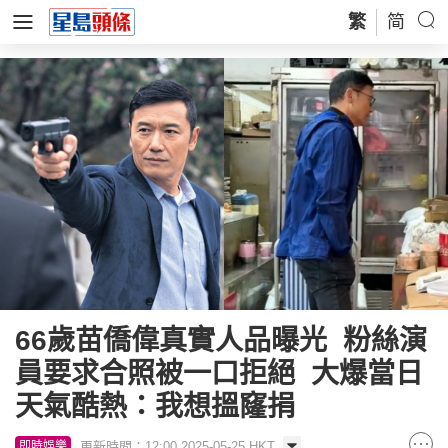
繁
简
66歲苗僑偉真實人品曝光 粉絲演
員要求合照被一口拒絕 大爆當日
天氣酷熱：我想搵窿捐
更新時間：12:00 2025-05-25 HKT
即時娛樂