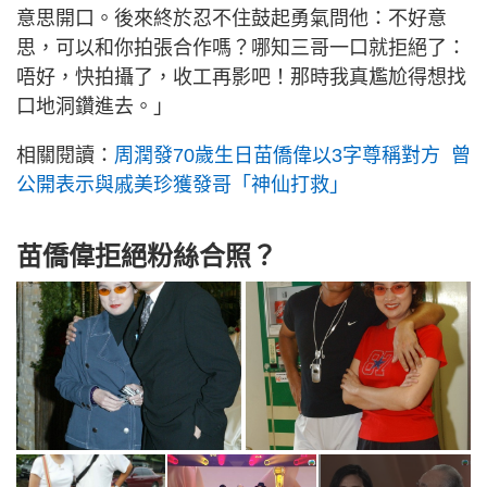
意思開口。後來終於忍不住鼓起勇氣問他：不好意
思，可以和你拍張合作嗎？哪知三哥一口就拒絕了：
唔好，快拍攝了，收工再影吧！那時我真尷尬得想找
口地洞鑽進去。」
相關閱讀：
周潤發70歲生日苗僑偉以3字尊稱對方 曾
公開表示與戚美珍獲發哥「神仙打救」
苗僑偉拒絕粉絲合照？