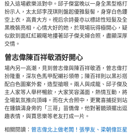
投入這場歡樂派對中。邱子傑當晚以一身全黑型格打
扮示人，太太邱李茂琪則盤起優雅髮髻，身穿白色鏤
空上衣，高貴大方。視后佘詩曼亦以標誌性短髮及全
黑晚裝亮相，心情大好的她，於現場玩得極開心，疑
似飲到面紅紅親暱地摟著邱子傑夫婦合照，盡顯深厚
交情。
曾志偉陳百祥敬酒好開心
場內另一高潮，見到曾志偉與陳百祥敬酒，曾志偉打
扮隆重，深灰色馬甲配襯衫領帶；陳百祥則以黑衫搭
配白色圖案外套，造型搶眼。兩人與成龍、邱子傑及
主人家等人舉杯暢飲，大家笑容滿面，熱情互動，將
全場氣氛推向頂峰。而在大合照中，更驚喜捕捉到站
在鍾鎮濤身旁的「三哥」苗僑偉，他對著鏡頭擺出逗
趣表情，與賈思樂等老友打成一片。
相關閱讀：
曾志偉北上做老闆！張學友、梁朝偉巨星