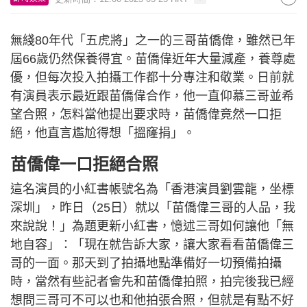
無綫80年代「五虎將」之一的三哥苗僑偉，雖然已年
屆66歲仍然保養得宜。苗僑偉近年大量減產，養尊處
優，但每次投入拍攝工作都十分專注和敬業。日前就
有演員表示最近跟苗僑偉合作，他一直仰慕三哥並希
望合照，怎料當他提出要求時，苗僑偉竟然一口拒
絕，他直言尷尬得想「搵窿捐」。
苗僑偉一口拒絕合照
這名演員的小紅書帳號名為「香港演員劉雲龍，坐標
深圳」，昨日（25日）就以「苗僑偉三哥的人品，我
來說說！」為題更新小紅書，憶述三哥如何讓他「無
地自容」：「現在就告訴大家，讓大家看看苗僑偉三
哥的一面。那天到了拍攝地點準備好一切預備拍攝
時，當然有些記者會先和苗僑偉拍照，拍完後我已經
想問三哥可不可以也和他拍張合照，但就是有點不好