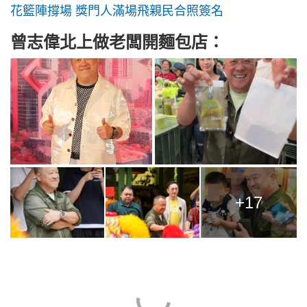
花籃陣撐場 獎門人滿場飛親民合照簽名
曾志偉北上做老闆開麵包店：
+17