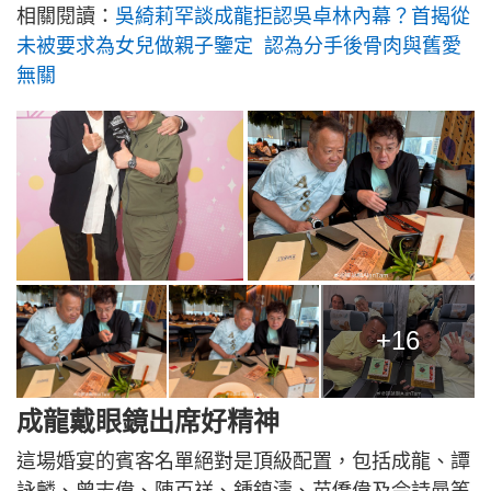
相關閱讀：
吳綺莉罕談成龍拒認吳卓林內幕？首揭從
未被要求為女兒做親子鑒定 認為分手後骨肉與舊愛
無關
+16
成龍戴眼鏡出席好精神
這場婚宴的賓客名單絕對是頂級配置，包括成龍、譚
詠麟、曾志偉、陳百祥、鍾鎮濤、苗僑偉及佘詩曼等