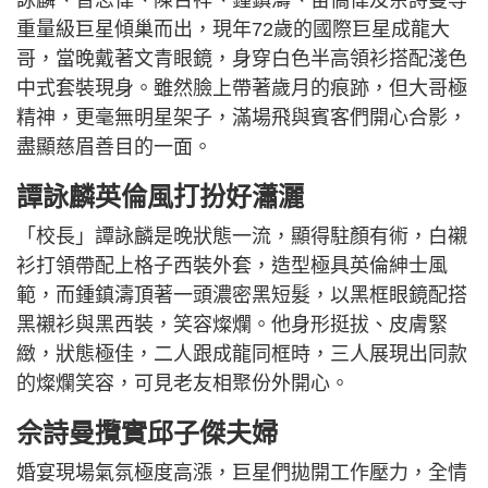
重量級巨星傾巢而出，現年72歲的國際巨星成龍大
哥，當晚戴著文青眼鏡，身穿白色半高領衫搭配淺色
中式套裝現身。雖然臉上帶著歲月的痕跡，但大哥極
精神，更毫無明星架子，滿場飛與賓客們開心合影，
盡顯慈眉善目的一面。
譚詠麟英倫風打扮好瀟灑
「校長」譚詠麟是晚狀態一流，顯得駐顏有術，白襯
衫打領帶配上格子西裝外套，造型極具英倫紳士風
範，而鍾鎮濤頂著一頭濃密黑短髮，以黑框眼鏡配搭
黑襯衫與黑西裝，笑容燦爛。他身形挺拔、皮膚緊
緻，狀態極佳，二人跟成龍同框時，三人展現出同款
的燦爛笑容，可見老友相聚份外開心。
佘詩曼攬實邱子傑夫婦
婚宴現場氣氛極度高漲，巨星們拋開工作壓力，全情