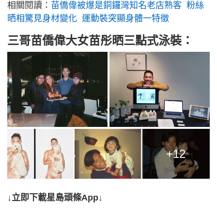
相關閱讀：
苗僑偉被爆是銅鑼灣知名老店熟客 粉絲
晒相驚見身材變化 運動裝突顯身體一特徵
三哥苗僑偉大女苗彤晒三點式泳裝：
+12
↓立即下載星島頭條App↓