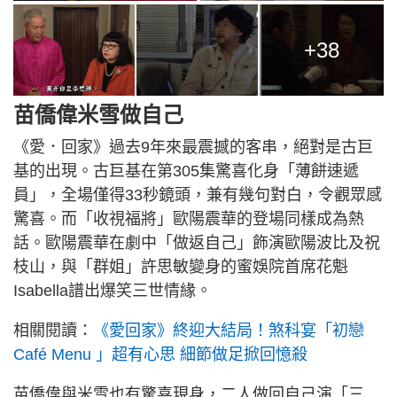
+38
苗僑偉米雪做自己
《愛．回家》過去9年來最震撼的客串，絕對是古巨
基的出現。古巨基在第305集驚喜化身「薄餅速遞
員」，全場僅得33秒鏡頭，兼有幾句對白，令觀眾感
驚喜。而「收視福將」歐陽震華的登場同樣成為熱
話。歐陽震華在劇中「做返自己」飾演歐陽波比及祝
枝山，與「群姐」許思敏變身的蜜娛院首席花魁
Isabella譜出爆笑三世情緣。
相關閱讀：
《愛回家》終迎大結局！煞科宴「初戀
Café Menu 」超有心思 細節做足掀回憶殺
苗僑偉與米雪也有驚喜現身，二人做回自己演「三