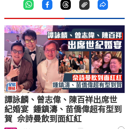
譚詠麟、曾志偉、陳百祥出席世
紀婚宴 鍾鎮濤、苗僑偉超有型到
賀 佘詩曼飲到面紅紅