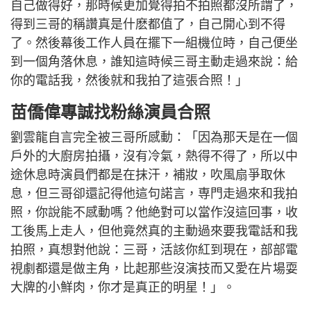
自己做得好，那時候更加覺得拍不拍照都沒所謂了，
得到三哥的稱讚真是什麽都值了，自己開心到不得
了。然後幕後工作人員在擺下一組機位時，自己便坐
到一個角落休息，誰知這時候三哥主動走過來說：給
你的電話我，然後就和我拍了這張合照！」
苗僑偉專誠找粉絲演員合照
劉雲龍自言完全被三哥所感動：「因為那天是在一個
戶外的大廚房拍攝，沒有冷氣，熱得不得了，所以中
途休息時演員們都是在抹汗，補妝，吹風扇爭取休
息，但三哥卻還記得他這句諾言，専門走過來和我拍
照，你說能不感動嗎？他絶對可以當作沒這回事，收
工後馬上走人，但他竟然真的主動過來要我電話和我
拍照，真想對他說：三哥，活該你紅到現在，部部電
視劇都還是做主角，比起那些沒演技而又愛在片場耍
大牌的小鮮肉，你才是真正的明星！」。