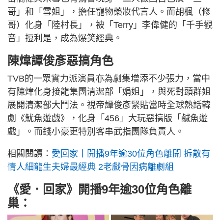
哥」和「雪姐」，擔任寵物藥妝代言人。而胡楓（修
哥）化身「陸村長」，被「Terry」李偉健的「千手觀
音」𢭃利是，成為爆笑經典。
陳煒譚俊彥惡搞角色
TVB的一眾實力派演員亦為劇集增添不少張力，當中
有陳煒化身接龍集團清潔部「娟姐」，與死對頭群姐
展開清潔部大鬥法。視帝譚俊彥緊貼當時全球熱話韓
劇《魷魚遊戲》，化身「456」大玩惡搞版「鹹魚遊
戲」。而錢小豪更特別客串武指團隊負責人。
相關閱讀：
愛回家丨開播9年逾30位角色離開 拆散有
情人細龍生夫婦最經典 2老戲骨因病離劇組
《愛．回家》開播9年逾30位角色離
巢：