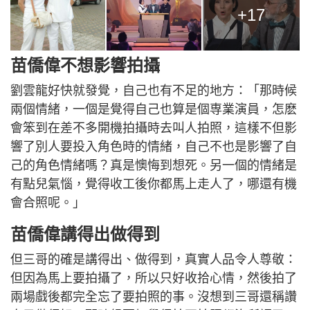
+17
苗僑偉不想影響拍攝
劉雲龍好快就發覺，自己也有不足的地方：「那時候
兩個情緒，一個是覺得自己也算是個専業演員，怎麽
會笨到在差不多開機拍攝時去叫人拍照，這樣不但影
響了別人要投入角色時的情緒，自己不也是影響了自
己的角色情緒嗎？真是懊悔到想死。另一個的情緒是
有點兒氣惱，覺得收工後你都馬上走人了，哪還有機
會合照呢。」
苗僑偉講得出做得到
但三哥的確是講得出、做得到，真實人品令人尊敬：
但因為馬上要拍攝了，所以只好收拾心情，然後拍了
兩場戲後都完全忘了要拍照的事。沒想到三哥還稱讚