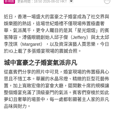
更新時間：18:50 2026-08-02 HKT
影視圈
近日，香港一場盛大的富豪之子婚宴成為了社交界與
娛樂圈的熱話，這場世紀婚禮不僅現場佈置極盡奢
華、氣派萬千，更令人矚目的是其「星光熠熠」的賓
客陣容。溥儀眼鏡創始人邱子傑（Jeffery）與太太邱
李茂琪（Margaret），以及資深演藝人賈思樂，今日
於IG上載了多張婚宴現場的震撼合照。
城中富豪之子婚宴氣派非凡
從嘉賓們分享的照片中可見，婚宴現場的佈置極具心
思且不惜工本。華麗的水晶吊燈、精緻的巨型花藝佈
置，加上寬敞宏偉的宴會大廳，筵開數十席的規模讓
整個婚宴充滿了頂級豪門的氣派。賓客們穿梭於如此
夢幻且奢華的場景中，每一處都彰顯著主人家的非凡
品味與財力。