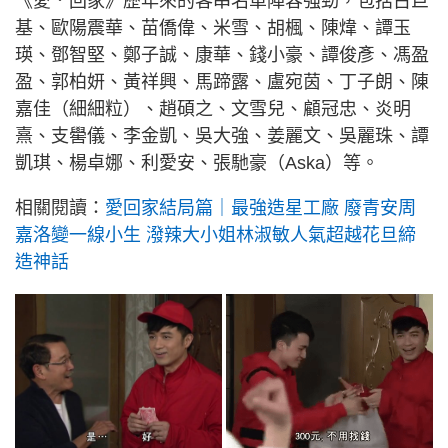
《愛．回家》歷年來的客串名單陣容強勁，包括古巨
基、歐陽震華、苗僑偉、米雪、胡楓、陳煒、譚玉
瑛、鄧智堅、鄭子誠、康華、錢小豪、譚俊彥、馮盈
盈、郭柏妍、黃祥興、馬蹄露、盧宛茵、丁子朗、陳
嘉佳（細細粒）、趙碩之、文雪兒、顧冠忠、炎明
熹、支嚳儀、李金凱、吳大強、姜麗文、吳麗珠、譚
凱琪、楊卓娜、利愛安、張馳豪（Aska）等。
相關閱讀：
愛回家結局篇｜最強造星工廠 廢青安周
嘉洛變一線小生 潑辣大小姐林淑敏人氣超越花旦締
造神話