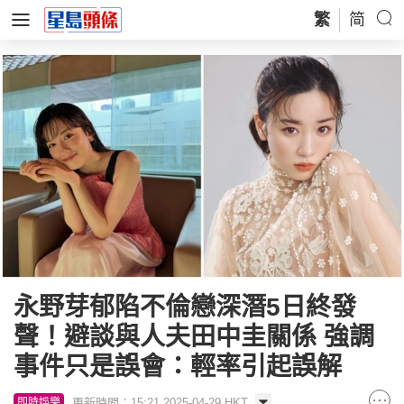
繁
简
永野芽郁陷不倫戀深潛5日終發
聲！避談與人夫田中圭關係 強調
事件只是誤會：輕率引起誤解
更新時間：15:21 2025-04-29 HKT
即時娛樂