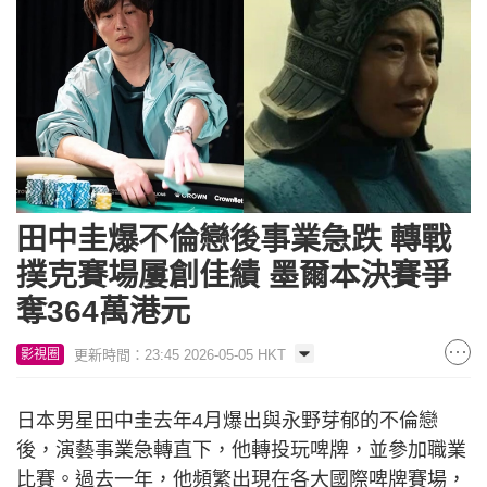
田中圭爆不倫戀後事業急跌 轉戰
撲克賽場屢創佳績 墨爾本決賽爭
奪364萬港元
更新時間：23:45 2026-05-05 HKT
影視圈
日本男星田中圭去年4月爆出與永野芽郁的不倫戀
後，演藝事業急轉直下，他轉投玩啤牌，並參加職業
比賽。過去一年，他頻繁出現在各大國際啤牌賽場，