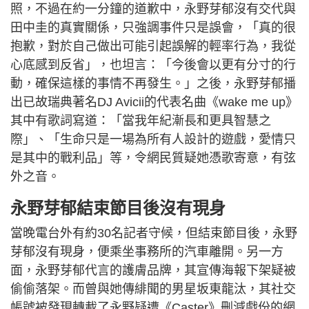
照，不過在約一分鐘的道歉中，永野芽郁沒有交代與
田中圭的真實關係，只強調事件只是誤會，「真的很
抱歉，對於自己做出可能引起誤解的輕率行為，我從
心底感到反省」，也坦言：「今後會以更有分寸的行
動，確保這樣的事情不再發生。」之後，永野芽郁播
出已故瑞典著名DJ Avicii的代表名曲《wake me up》
其中有歌詞寫道：「當我年紀漸長和更具智慧之
際」、「生命只是一場為所有人設計的遊戲，愛情只
是其中的戰利品」等，令網民質疑她憑歌寄意，有弦
外之音。
永野芽郁結束節目後沒有現身
當晚電台外有約30名記者守候，但結束節目後，永野
芽郁沒有現身，便乘坐事務所的汽車離開。另一方
面，永野芽郁代言的護膚品牌，其宣傳海報下架疑被
偷偷落架。而曾與她傳緋聞的男星坂東龍汰，其社交
帳號被發現轉載了永野疑遭《Caster》刪減戲份的網