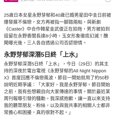
25歲日本女星永野芽郁和40歲已婚男星田中圭日前被
爆發展不倫戀，女方再被指一腳踏兩船，與新劇
《Caster》中合作韓星金武俊正在拍拖，男方被拍到
逗留在永野香閨長達8小時，玉女形象徹底幻滅！醜
聞曝光後，三人各自透過公司否認戀情。
永野芽郁深潛5日終「上水」
永野芽郁深潛5日終「上水」，今日（29日）的其主
持的深夜於電台電視《永野芽郁的All Night Nippon
X》首度回應不倫戀風波，節目一開始就用了約50秒
說明近期爭議：「大家好，我是永野芽郁。節目開始
之前，我有些想親自向大家傳達的事情。關於最近某
周刊報導引發的騷動，我深感抱歉，讓一直以來支持
我的聽眾朋友、粉絲，以及與我共事的相關人士都非
常擔心和困擾，真的很對不起。」