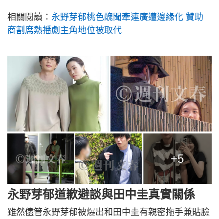
相關閱讀：
永野芽郁桃色醜聞牽連廣遭邊緣化 贊助
商割席熱播劇主角地位被取代
+5
永野芽郁道歉避談與田中圭真實關係
雖然儘管永野芽郁被爆出和田中圭有親密拖手兼貼臉