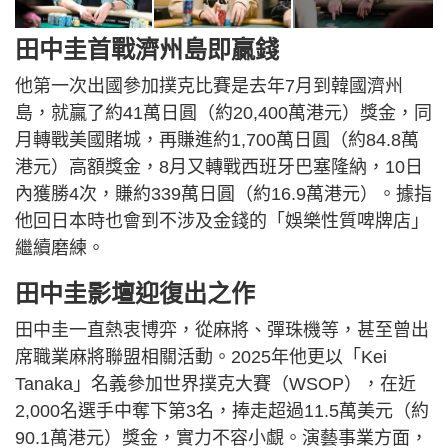
田中圭首戰濟州島即贏錢
他第一次出國參加撲克比賽是去年7月到韓國濟州
島，就贏了約41萬日圓（約20,400萬港元）獎金，同
月轉戰美國賭城，再賺進約1,700萬日圓（約84.8萬
港元）高額獎金，8月又轉戰西班牙巴塞隆納，10日
內獲勝4次，賺約339萬日圓（約16.9萬港元）。據指
他回日本時也會到不涉及金錢的「娛樂性質啤牌店」
繼續磨練。
田中圭影壇迎復出之作
田中圭一直熱衷博弈，從麻將、彈珠機等，甚至曾出
席職業麻將聯盟相關活動。2025年他更以「Kei
Tanaka」名義參加世界撲克大賽（WSOP），在近
2,000名選手中奪下第3名，捧走超過11.5萬美元（約
90.1萬港元）獎金，實力不容小覷。演藝事業方面，