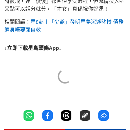
時被飛，連「俊俊」都叫佢享受過程，但感情投入咗
又點可以話分就分，「才女」真係祝你好運！
相關閱讀：
星8卦丨「少爺」發明星夢沉迷賭博 債務
纏身唔要面自救
↓立即下載星島頭條App↓