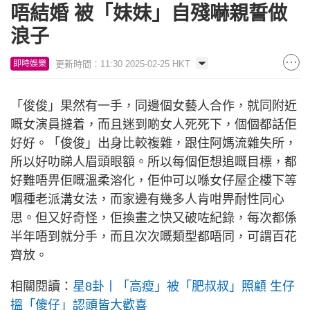
唔結婚 被「妹妹」自殘嚇親誓做
浪子
更新時間：11:30 2025-02-25 HKT
即時娛樂
「俊俊」果然有一手，同邊個女藝人合作，就同附近
嘅女演員撻着，而且迷到啲女人死死下，個個都話佢
好好。「俊俊」出身比較複雜，跟住阿媽流雜失所，
所以好叻睇人眉頭眼額。所以每個佢想追嘅目標，都
好難唔畀佢嘅溫柔溶化，佢仲可以喺女仔屋企樓下等
嗰種老派溝女法，而家邊有幾多人肯咁畀耐性同心
思。但又好奇怪，佢換畫之快又破咗紀錄，每次都係
半年唔到就分手，而且次次嘅類型都唔同，可謂百花
齊放。
相關閱讀：
星8卦丨「高瘦」被「肥叔叔」照顧 生仔
搵「傻仔」認頭皆大歡喜