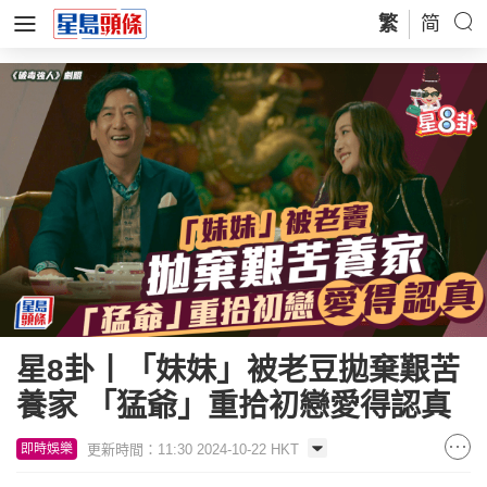
繁
简
星8卦丨「妹妹」被老豆拋棄艱苦
養家 「猛爺」重拾初戀愛得認真
更新時間：11:30 2024-10-22 HKT
即時娛樂