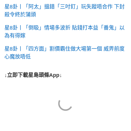
星8卦丨「阿太」搵錯「三吋釘」玩失蹤唔合作 下封
殺令終於蒲頭
星8卦丨「倒𥄫」情場多波折 貼錢打本益「番鬼」以
為有得嫁
星8卦丨「四方面」割價霸住做大場第一個 威畀前度
心魔放唔低
↓立即下載星島頭條App↓