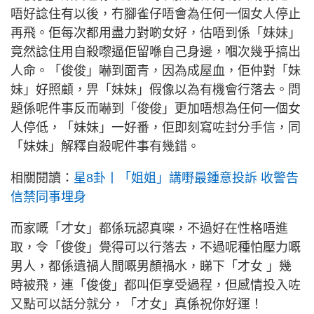
唔好諗住有以後，冇腳雀仔唔會為任何一個女人停止
再飛。佢每次都用盡力對啲女好，估唔到係「妹妹」
竟然諗住用自殺嚟逼佢留喺自己身邊，嗰次幾乎搞出
人命。「俊俊」嚇到面青，因為成屋血，佢仲對「妹
妹」好照顧，畀「妹妹」假像以為有機會行落去。問
題係呢件事反而嚇到「俊俊」更加唔想為任何一個女
人停低，「妹妹」一好番，佢即刻寫咗封分手信，同
「妹妹」解釋自殺呢件事有幾錯。
相關閱讀：
星8卦丨「姐姐」講嘢最鍾意投訴 收警告
信禁同事埋身
而家嘅「才女」都係玩認真㗎，不過好在性格唔進
取，令「俊俊」覺得可以行落去，不過呢種怕壓力嘅
男人，都係遺禍人間嘅男顏禍水，睇下「才女 」幾
時被飛，連「俊俊」都叫佢享受過程，但感情投入咗
又點可以話分就分，「才女」真係祝你好運！