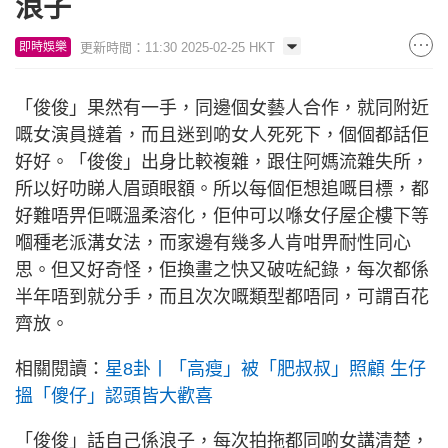
浪子
更新時間：11:30 2025-02-25 HKT
即時娛樂
「俊俊」果然有一手，同邊個女藝人合作，就同附近
嘅女演員撻着，而且迷到啲女人死死下，個個都話佢
好好。「俊俊」出身比較複雜，跟住阿媽流雜失所，
所以好叻睇人眉頭眼額。所以每個佢想追嘅目標，都
好難唔畀佢嘅溫柔溶化，佢仲可以喺女仔屋企樓下等
嗰種老派溝女法，而家邊有幾多人肯咁畀耐性同心
思。但又好奇怪，佢換畫之快又破咗紀錄，每次都係
半年唔到就分手，而且次次嘅類型都唔同，可謂百花
齊放。
相關閱讀：
星8卦丨「高瘦」被「肥叔叔」照顧 生仔
搵「傻仔」認頭皆大歡喜
「俊俊」話自己係浪子，每次拍拖都同啲女講清楚，