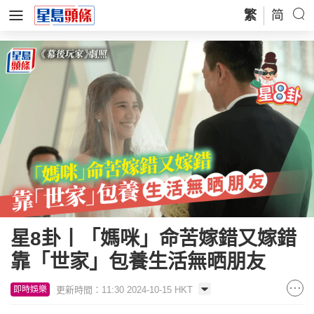
繁
简
星8卦丨「媽咪」命苦嫁錯又嫁錯
靠「世家」包養生活無晒朋友
更新時間：11:30 2024-10-15 HKT
即時娛樂