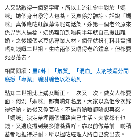
人又點敵得一個窮字呢，所以上流社會中對於「媽
咪」拋個身出嚟等人包養，又真係好體諒。話說「媽
咪」真係應咗紅顏薄命呢句話架，嫁第一個老公原來
係畀男人過橋，奶奶難頂到唔夠半年就自己提出離
婚，之後嫁個老豆係專業人材，個仔就扮有料其實搵
唔到錢嘅二世祖，生咗兩個又唔得老爺鍾意，但都要
死忍落去。
相關閱讀：
星8卦丨「氣質」「混血」太窮被逼分開
癡戀「專業」騙財騙色以為執到
點知二世祖北上媾女斷正，一次又一次，做女人都要
面，何況「媽咪」都有啲知名度，大家以為佢今次嫁
得好啲，最後又係衰咗。不過有啲嘢都唔想再忍，
「媽咪」決定帶埋兩個細路自己生活。夫家都冇乜
錢，又邊度攞到幾多贍養費吖，靠以前做幕前一啲積
蓄都唔捱得好耐，所以搵咗經理人將自己賣出去。