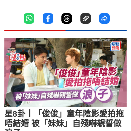
星8卦丨「俊俊」童年陰影愛拍拖
唔結婚 被「妹妹」自殘嚇親誓做