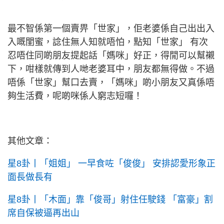
最不智係第一個賣畀「世家」，佢老婆係自己出出入
入嘅閨蜜，諗住無人知就唔怕，點知「世家」 有次
忍唔住同啲朋友提起話「媽咪」好正，得閒可以幫襯
下，咁樣就傳到人哋老婆耳中，朋友都無得做。不過
唔係「世家」幫口去賣，「媽咪」啲小朋友又真係唔
夠生活費，呢啲咪係人窮志短囉！
其他文章：
星8卦丨「姐姐」 一早食咗「俊俊」 安排認愛形象正
面長做長有
星8卦丨「木面」靠「俊哥」射住任駛錢 「富豪」割
席自保被逼再出山