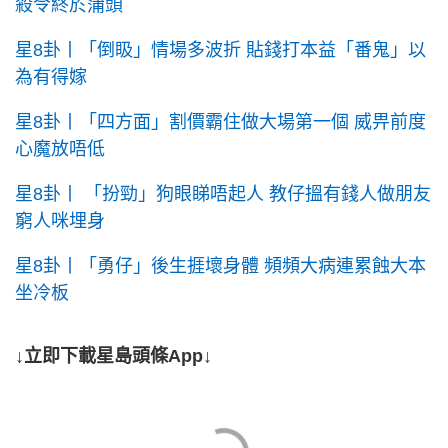
殺令終於蒲頭
星8卦丨「倒𥄫」情場多波折 貼錢打本益「番鬼」以
為有得嫁
星8卦丨「四方面」割價霸住做大場第一個 威畀前度
心魔放唔低
星8卦丨 「扮勁」狗眼睇唔起人 教仔搵有錢人做朋友
窮人咪埋身
星8卦丨「勇仔」後生捱壞身體 頻頻大病連累蝕大本
坐冷板
↓立即下載星島頭條App↓