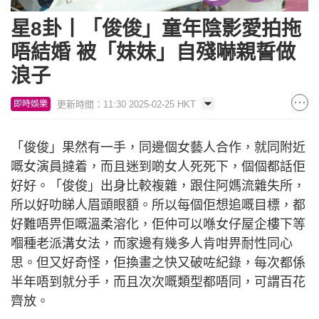
星8卦丨「俊俊」童年陰影愛拍拖
唔結婚 被「妹妹」自殘嚇親誓做
浪子
更新時間：11:30 2025-02-25 HKT
即時娛樂
「俊俊」果然有一手，同邊個女藝人合作，就同附近
嘅女演員撻着，而且迷到啲女人死死下，個個都話佢
好好。「俊俊」出身比較複雜，跟住阿媽流雜失所，
所以好叻睇人眉頭眼額。所以每個佢想追嘅目標，都
好難唔畀佢嘅溫柔溶化，佢仲可以喺女仔屋企樓下等
嗰種老派溝女法，而家邊有幾多人肯咁畀耐性同心
思。但又好奇怪，佢換畫之快又破咗紀錄，每次都係
半年唔到就分手，而且次次嘅類型都唔同，可謂百花
齊放。