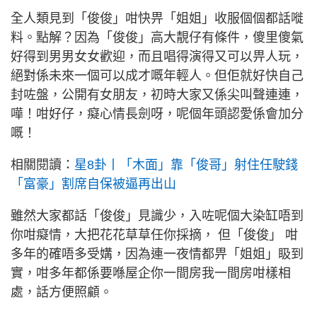
全人類見到「俊俊」咁快畀「姐姐」收服個個都話嘥
料。點解？因為「俊俊」高大靚仔有條件，傻里傻氣
好得到男男女女歡迎，而且唱得演得又可以畀人玩，
絕對係未來一個可以成才嘅年輕人。但佢就好快自己
封咗盤，公開有女朋友，初時大家又係尖叫聲連連，
嘩！咁好仔，癡心情長劍呀，呢個年頭認愛係會加分
嘅！
相關閱讀：
星8卦丨「木面」靠「俊哥」射住任駛錢
「富豪」割席自保被逼再出山
雖然大家都話「俊俊」見識少，入咗呢個大染缸唔到
你咁癡情，大把花花草草任你採摘， 但「俊俊」 咁
多年的確唔多受媾，因為連一夜情都畀「姐姐」𥄫到
實，咁多年都係要喺屋企你一間房我一間房咁樣相
處，話方便照顧。