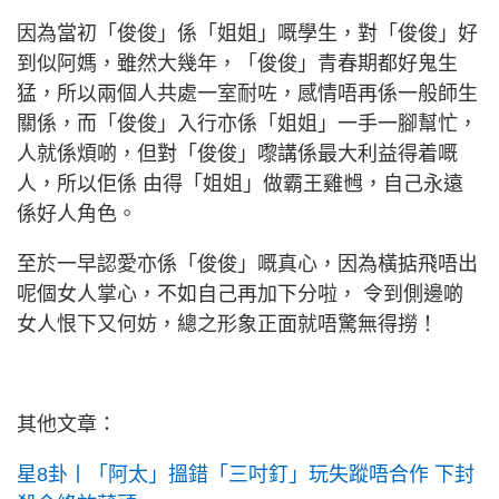
因為當初「俊俊」係「姐姐」嘅學生，對「俊俊」好
到似阿媽，雖然大幾年，「俊俊」青春期都好鬼生
猛，所以兩個人共處一室耐咗，感情唔再係一般師生
關係，而「俊俊」入行亦係「姐姐」一手一腳幫忙，
人就係煩啲，但對「俊俊」嚟講係最大利益得着嘅
人，所以佢係 由得「姐姐」做霸王雞乸，自己永遠
係好人角色。
至於一早認愛亦係「俊俊」嘅真心，因為橫掂飛唔出
呢個女人掌心，不如自己再加下分啦， 令到側邊啲
女人恨下又何妨，總之形象正面就唔驚無得撈！
其他文章：
星8卦丨「阿太」搵錯「三吋釘」玩失蹤唔合作 下封