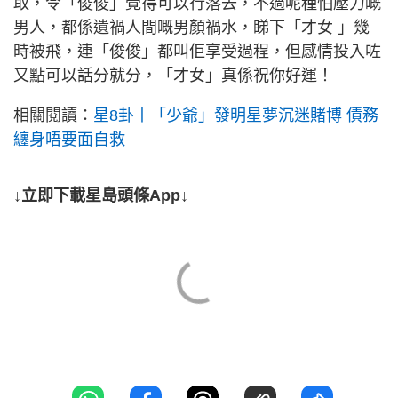
取，令「俊俊」覺得可以行落去，不過呢種怕壓力嘅
男人，都係遺禍人間嘅男顏禍水，睇下「才女 」幾
時被飛，連「俊俊」都叫佢享受過程，但感情投入咗
又點可以話分就分，「才女」真係祝你好運！
相關閱讀：
星8卦丨「少爺」發明星夢沉迷賭博 債務
纏身唔要面自救
↓立即下載星島頭條App↓