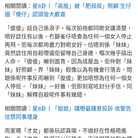
相關閱讀：
星8卦丨「高瘦」被「肥叔叔」照顧 生仔
搵「傻仔」認頭皆大歡喜
「俊俊」話自己係浪子，每次拍拖都同啲女講清楚，
唔好諗住有以後，冇腳雀仔唔會為任何一個女人停止
再飛。佢每次都用盡力對啲女好，估唔到係「妹妹」
竟然諗住用自殺嚟逼佢留喺自己身邊，嗰次幾乎搞出
人命。「俊俊」嚇到面青，因為成屋血，佢仲對「妹
妹」好照顧，畀「妹妹」假像以為有機會行落去。問
題係呢件事反而嚇到「俊俊」更加唔想為任何一個女
人停低，「妹妹」一好番，佢即刻寫咗封分手信，同
「妹妹」解釋自殺呢件事有幾錯。
相關閱讀：
星8卦丨「姐姐」講嘢最鍾意投訴 收警告
信禁同事埋身
而家嘅「才女」都係玩認真㗎，不過好在性格唔進