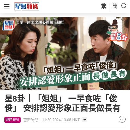
繁
简
星8卦丨「姐姐」 一早食咗「俊
俊」 安排認愛形象正面長做長有
更新時間：11:30 2024-10-08 HKT
即時娛樂