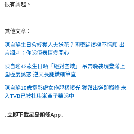
很有興趣。
其他文章：
陳自瑤生日會終獲人夫送花？閨密踢爆極不情願 出
言諷刺：你睇佢表情幾開心
陳自瑤43歲生日晒「絕對空域」 吊帶晚裝現豐滿上
圍極度誘惑 逆天長腿纖細筆直
陳自瑤19歲電影處女作靚樣曝光 獲讚出道即巔峰 未
入TVB已被杜琪峯黃子華睇中
↓立即下載星島頭條App↓