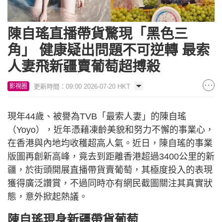
陳自瑤直播帶貨驚現「黑色三
角」 健康疑出問題不可逆轉 最索
人妻飛新疆賣葡萄超搏殺
更新時間：09:00 2026-07-20 HKT
影視圈
現年44歲、被譽為TVB「最索人妻」的陳自瑤
（Yoyo），近年憑藉凍齡美貌和努力不懈的事業心，
在香港與內地均收穫超高人氣。近日，陳自瑤的事業
版圖再創新高峰，竟去到距離香港超過3400公里的新
疆，於街頭開展直播帶貨賣葡萄，其極度投入的表現
獲得廣泛讚賞，不過同時亦有網民截圖關注其真實狀
態，意外掀起熱議。
陳自瑤現身新疆帶貨葡萄