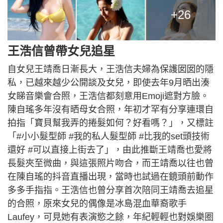
+26
王浩信曾帶女兒追星
自女兒王靖喬日漸長大，王浩信夫婦為保護囡囡的隱
私，已越來越少公開談及女兒，即使去年9月晒出湊
女睇音樂會合照，王浩信都刻意用Emoji遮對方臉。
陳自瑤多年沒有晒母女合照，年初才罕有分享連環自
拍指「寶貝幫我弄的捲髮如何？好看嗎？」，又標註
「#小小髮型師 #我的私人髮型師 #比我的set頭技術
還好 #可以直接上街去了」，由此推斷王靖喬也愛將
長髮夾至微曲，與這張照片吻合，而王靖喬以往也曾
在陳自瑤的抖音直播出現，當時也試過在鏡頭前動作
多多手指指。王浩信也曾分享首次陪同王靖喬去追星
的合照，原來女兒的偶像是冰島混血華裔歌手
Laufey，可見她有表演慾之餘，年紀輕輕也對娛樂圈