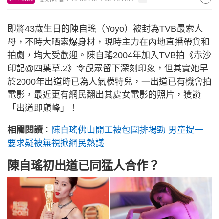
即將43歲生日的陳自瑤（Yoyo）被封為TVB最索人
母，不時大晒索爆身材，現時主力在內地直播帶貨和
拍劇，均大受歡迎。陳自瑤2004年加入TVB拍《赤沙
印記@四葉草.2》令觀眾留下深刻印象，但其實她早
於2000年出道時已為人氣模特兒，一出道已有機會拍
電影，最近更有網民翻出其處女電影的照片，獲讚
「出道即巔峰」！
相關閱讀
：
陳自瑤佛山開工被包圍排場勁 男童提一
要求疑被無視掀網民熱議
陳自瑤初出道已同猛人合作？