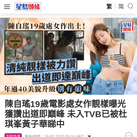
繁
简
陳自瑤19歲電影處女作靚樣曝光
獲讚出道即巔峰 未入TVB已被杜
琪峯黃子華睇中
更新時間：19:00 2024-08-16 HKT
即時娛樂