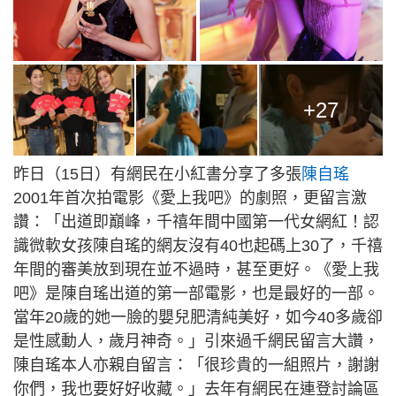
+27
昨日（15日）有網民在小紅書分享了多張
陳自瑤
2001年首次拍電影《愛上我吧》的劇照，更留言激
讚：「出道即巔峰，千禧年間中國第一代女網紅！認
識微軟女孩陳自瑤的網友沒有40也起碼上30了，千禧
年間的審美放到現在並不過時，甚至更好。《愛上我
吧》是陳自瑤出道的第一部電影，也是最好的一部。
當年20歲的她一臉的嬰兒肥清純美好，如今40多歲卻
是性感動人，歲月神奇。」引來過千網民留言大讚，
陳自瑤本人亦親自留言：「很珍貴的一組照片，謝謝
你們，我也要好好收藏。」去年有網民在連登討論區