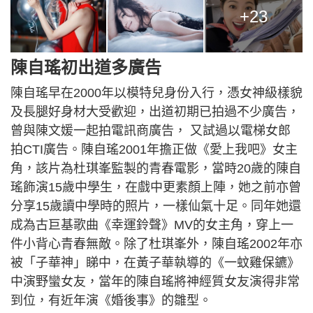
+23
陳自瑤初出道多廣告
陳自瑤早在2000年以模特兒身份入行，憑女神級樣貌
及長腿好身材大受歡迎，出道初期已拍過不少廣告，
曾與陳文媛一起拍電訊商廣告， 又試過以電梯女郎
拍CTI廣告。陳自瑤2001年擔正做《愛上我吧》女主
角，該片為杜琪峯監製的青春電影，當時20歲的陳自
瑤飾演15歲中學生，在戲中更素顏上陣，她之前亦曾
分享15歲讀中學時的照片，一樣仙氣十足。同年她還
成為古巨基歌曲《幸運鈴聲》MV的女主角，穿上一
件小背心青春無敵。除了杜琪峯外，陳自瑤2002年亦
被「子華神」睇中，在黃子華執導的《一蚊雞保鑣》
中演野蠻女友，當年的陳自瑤將神經質女友演得非常
到位，有近年演《婚後事》的雛型。