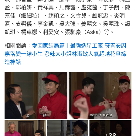
盈、郭柏妍、黃祥興、馬蹄露、盧宛茵、丁子朗、陳
嘉佳（細細粒）、趙碩之、文雪兒、顧冠忠、炎明
熹、支嚳儀、李金凱、吳大強、姜麗文、吳麗珠、譚
凱琪、楊卓娜、利愛安、張馳豪（Aska）等。
相關閱讀：
愛回家結局篇｜最強造星工廠 廢青安周
嘉洛變一線小生 潑辣大小姐林淑敏人氣超越花旦締
造神話
+38