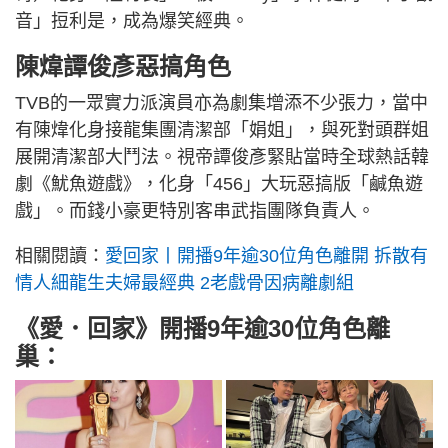
音」𢭃利是，成為爆笑經典。
陳煒譚俊彥惡搞角色
TVB的一眾實力派演員亦為劇集增添不少張力，當中
有陳煒化身接龍集團清潔部「娟姐」，與死對頭群姐
展開清潔部大鬥法。視帝譚俊彥緊貼當時全球熱話韓
劇《魷魚遊戲》，化身「456」大玩惡搞版「鹹魚遊
戲」。而錢小豪更特別客串武指團隊負責人。
相關閱讀：
愛回家丨開播9年逾30位角色離開 拆散有
情人細龍生夫婦最經典 2老戲骨因病離劇組
《愛．回家》開播9年逾30位角色離
巢：