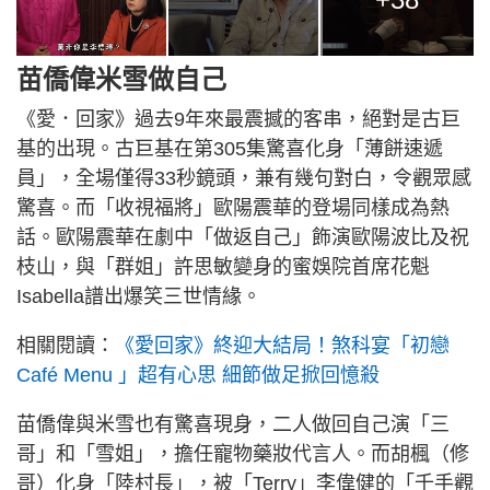
苗僑偉米雪做自己
《愛．回家》過去9年來最震撼的客串，絕對是古巨
基的出現。古巨基在第305集驚喜化身「薄餅速遞
員」，全場僅得33秒鏡頭，兼有幾句對白，令觀眾感
驚喜。而「收視福將」歐陽震華的登場同樣成為熱
話。歐陽震華在劇中「做返自己」飾演歐陽波比及祝
枝山，與「群姐」許思敏變身的蜜娛院首席花魁
Isabella譜出爆笑三世情緣。
相關閱讀：
《愛回家》終迎大結局！煞科宴「初戀
Café Menu 」超有心思 細節做足掀回憶殺
苗僑偉與米雪也有驚喜現身，二人做回自己演「三
哥」和「雪姐」，擔任寵物藥妝代言人。而胡楓（修
哥）化身「陸村長」，被「Terry」李偉健的「千手觀