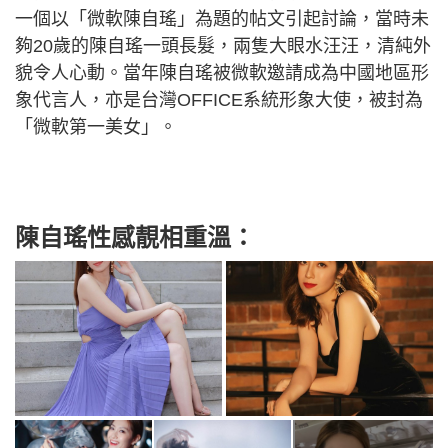
一個以「微軟陳自瑤」為題的帖文引起討論，當時未
夠20歲的陳自瑤一頭長髮，兩隻大眼水汪汪，清純外
貌令人心動。當年陳自瑤被微軟邀請成為中國地區形
象代言人，亦是台灣OFFICE系統形象大使，被封為
「微軟第一美女」。
陳自瑤性感靚相重溫：