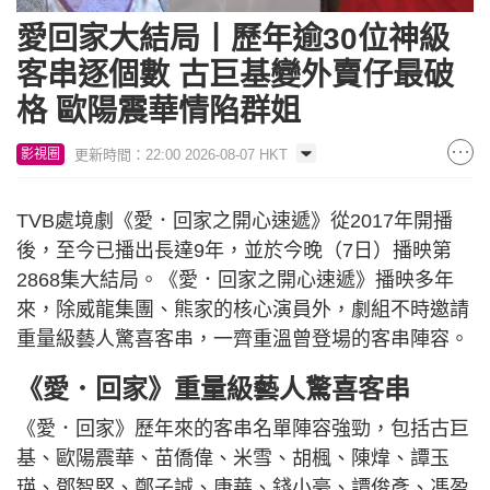
愛回家大結局丨歷年逾30位神級
客串逐個數 古巨基變外賣仔最破
格 歐陽震華情陷群姐
更新時間：22:00 2026-08-07 HKT
影視圈
TVB處境劇《愛．回家之開心速遞》從2017年開播
後，至今已播出長達9年，並於今晚（7日）播映第
2868集大結局。《愛．回家之開心速遞》播映多年
來，除威龍集團、熊家的核心演員外，劇組不時邀請
重量級藝人驚喜客串，一齊重溫曾登場的客串陣容。
《愛．回家》重量級藝人驚喜客串
《愛．回家》歷年來的客串名單陣容強勁，包括古巨
基、歐陽震華、苗僑偉、米雪、胡楓、陳煒、譚玉
瑛、鄧智堅、鄭子誠、康華、錢小豪、譚俊彥、馮盈