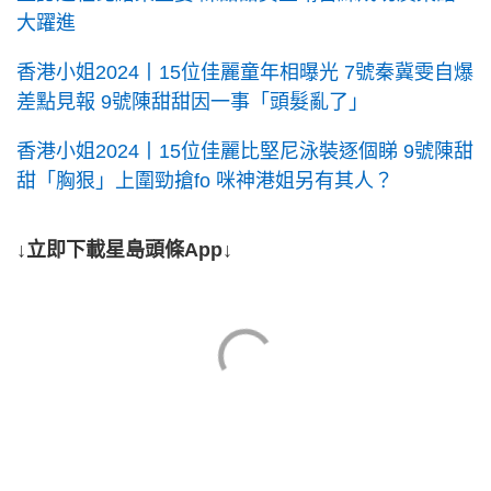
大躍進
香港小姐2024丨15位佳麗童年相曝光 7號秦冀雯自爆
差點見報 9號陳甜甜因一事「頭髮亂了」
香港小姐2024丨15位佳麗比堅尼泳裝逐個睇 9號陳甜
甜「胸狠」上圍勁搶fo 咪神港姐另有其人？
↓立即下載星島頭條App↓