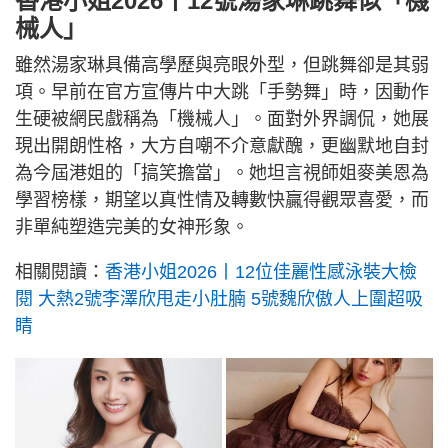
香港小姐2026丨12號湯家琳跳舞似「機
械人」
雖然湯家琳具備高學歷與亮眼外型，但跳舞卻是其弱
項。早前在官方宣傳片中大跳「手勢舞」時，因動作
生硬被網民戲稱為「機械人」。面對外界調侃，她展
現出開朗性格，大方自嘲不介意獻醜，更幽默地自封
為今屆港姐的「搞笑擔當」。她坦言視師姐麥美恩為
學習榜樣，期望以真性情及轉數快贏得觀眾喜愛，而
非單純塑造完美的女神形象。
相關閱讀：
香港小姐2026丨12位佳麗性感泳裝大檢
閱 大熱2號李澤欣甩走小肚腩 5號魏欣傲人上圍超吸
睛