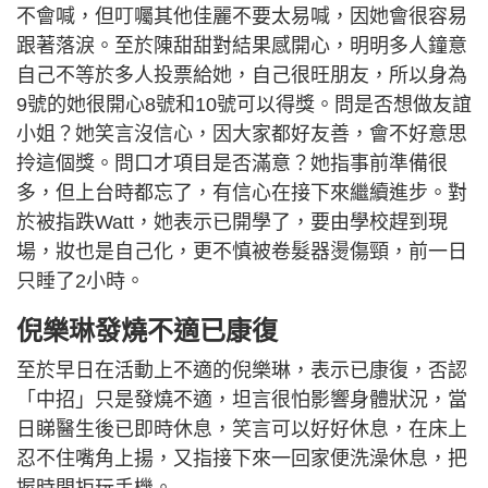
不會喊，但叮囑其他佳麗不要太易喊，因她會很容易
跟著落淚。至於陳甜甜對結果感開心，明明多人鐘意
自己不等於多人投票給她，自己很旺朋友，所以身為
9號的她很開心8號和10號可以得獎。問是否想做友誼
小姐？她笑言沒信心，因大家都好友善，會不好意思
拎這個獎。問口才項目是否滿意？她指事前準備很
多，但上台時都忘了，有信心在接下來繼續進步。對
於被指跌Watt，她表示已開學了，要由學校趕到現
場，妝也是自己化，更不慎被卷髮器燙傷頸，前一日
只睡了2小時。
倪樂琳發燒不適已康復
至於早日在活動上不適的倪樂琳，表示已康復，否認
「中招」只是發燒不適，坦言很怕影響身體狀況，當
日睇醫生後已即時休息，笑言可以好好休息，在床上
忍不住嘴角上揚，又指接下來一回家便洗澡休息，把