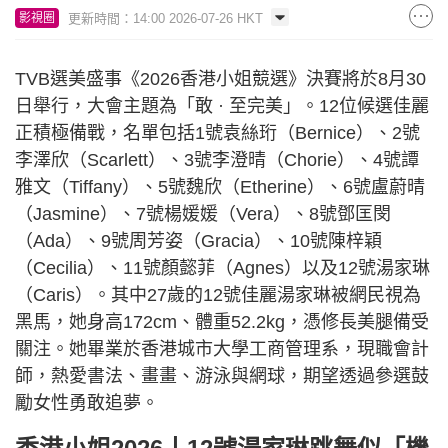
更新時間：14:00 2026-07-26 HKT
影視圈
TVB選美盛事《2026香港小姐競選》決賽將於8月30
日舉行，大會主題為「敢 · 至完美」。12位候選佳麗
正積極備戰，名單包括1號袁絲珩（Bernice）、2號
李澤欣（Scarlett）、3號李澄晴（Chorie）、4號譚
雅文（Tiffany）、5號魏欣（Etherine）、6號盧蔚晴
（Jasmine）、7號楊媛媛（Vera）、8號鄧匡閔
（Ada）、9號周芳姿（Gracia）、10號陳梓穎
（Cecilia）、11號顏懿菲（Agnes）以及12號湯家琳
（Caris）。其中27歲的12號佳麗湯家琳被網民視為
黑馬，她身高172cm、體重52.2kg，憑修長美腿備受
關注。她畢業於香港城市大學工商管理系，現職會計
師，熱愛書法、畫畫、游泳與網球，期望透過參選鼓
勵女性勇敢追夢。