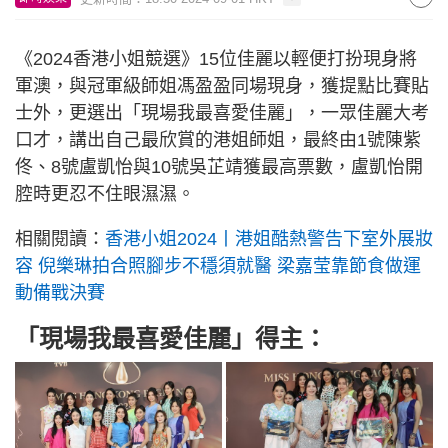
《2024香港小姐競選》15位佳麗以輕便打扮現身將
軍澳，與冠軍級師姐馮盈盈同場現身，獲提點比賽貼
士外，更選出「現場我最喜愛佳麗」，一眾佳麗大考
口才，講出自己最欣賞的港姐師姐，最終由1號陳紫
佟、8號盧凱怡與10號吳芷靖獲最高票數，盧凱怡開
腔時更忍不住眼濕濕。
相關閱讀：
香港小姐2024丨港姐酷熱警告下室外展妝
容 倪樂琳拍合照腳步不穩須就醫 梁嘉莹靠節食做運
動備戰決賽
「現場我最喜愛佳麗」得主：