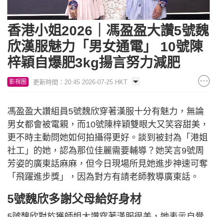
Loaded
:
Unmute
8.21%
香港小姐2026｜馮盈盈大讚5號魏
欣漢服魅力「男女通電」 10號陳
梓穎自爆肥3kg揚言努力減肥
更新時間：20:45 2026-07-25 HKT
影視圈
馮盈盈大讚組員5號魏欣穿著漢服十分有魅力，無論
男女都會被電親，而10號陳梓穎雙眼大又笑容甜美，
更不時主動問她如何拍攝得更好。談到被封為「港姐
社工」的她，認為那位佳麗需要輔導？她笑言9號周
芳姿的廣東話麻麻，但今日現場所見她進步神速可奪
「飛躍進步獎」，因為對方有請老師教導廣東話。
5號魏欣多謝父母給好身材
5號魏欣對於獲師姐大讚穿著漢服很美，她表示自覺