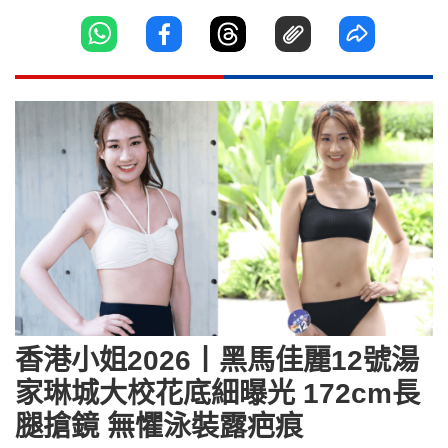
香港小姐2026丨黑馬佳麗12號湯
家琳城大校花底細曝光 172cm長
腿搶鏡 無懼泳裝露疤痕