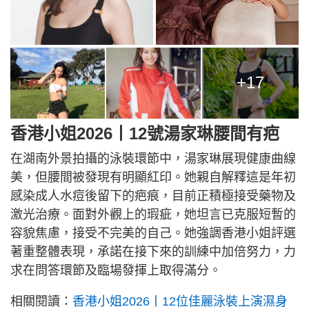
+17
香港小姐2026丨12號湯家琳腰間有疤
在湖南外景拍攝的泳裝環節中，湯家琳展現健康曲線
美，但腰間被發現有明顯紅印。她親自解釋這是年初
感染成人水痘後留下的疤痕，目前正積極接受藥物及
激光治療。面對外觀上的瑕疵，她坦言已克服短暫的
容貌焦慮，接受不完美的自己。她強調香港小姐評選
著重整體表現，承諾在接下來的訓練中加倍努力，力
求在問答環節及臨場發揮上取得滿分。
相關閱讀：
香港小姐2026丨12位佳麗泳裝上演濕身