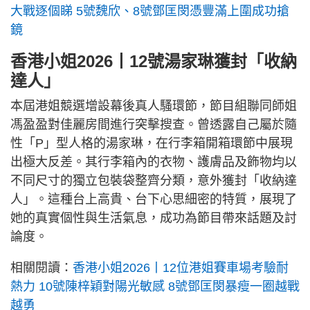
大戰逐個睇 5號魏欣、8號鄧匡閔憑豐滿上圍成功搶
鏡
香港小姐2026丨12號湯家琳獲封「收納
達人」
本屆港姐競選增設幕後真人騷環節，節目組聯同師姐
馮盈盈對佳麗房間進行突擊搜查。曾透露自己屬於隨
性「P」型人格的湯家琳，在行李箱開箱環節中展現
出極大反差。其行李箱內的衣物、護膚品及飾物均以
不同尺寸的獨立包裝袋整齊分類，意外獲封「收納達
人」。這種台上高貴、台下心思細密的特質，展現了
她的真實個性與生活氣息，成功為節目帶來話題及討
論度。
相關閱讀：
香港小姐2026丨12位港姐賽車場考驗耐
熱力 10號陳梓穎對陽光敏感 8號鄧匡閔暴瘦一圈越戰
越勇