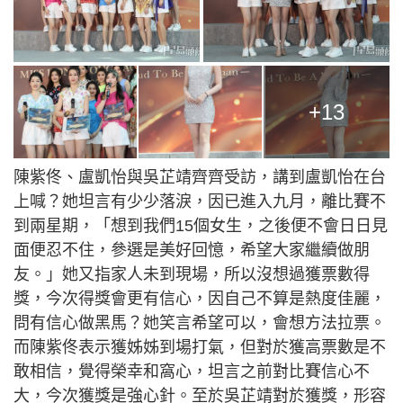
+13
陳紫佟、盧凱怡與吳芷靖齊齊受訪，講到盧凱怡在台
上喊？她坦言有少少落淚，因已進入九月，離比賽不
到兩星期，「想到我們15個女生，之後便不會日日見
面便忍不住，參選是美好回憶，希望大家繼續做朋
友。」她又指家人未到現場，所以沒想過獲票數得
獎，今次得獎會更有信心，因自己不算是熱度佳麗，
問有信心做黑馬？她笑言希望可以，會想方法拉票。
而陳紫佟表示獲姊姊到場打氣，但對於獲高票數是不
敢相信，覺得榮幸和窩心，坦言之前對比賽信心不
大，今次獲獎是強心針。至於吳芷靖對於獲獎，形容