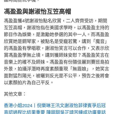
握時間拒玩手機。
馮盈盈與謝淑怡互笠高帽
馮盈盈獲4號謝淑怡點名欣賞，二人齊齊受訪，期間
互笠高帽，謝淑怡指在美國求學時，以馮盈盈主持的
節目作為娛樂，是激勵她參選的其中一人。而馮盈盈
欣賞她是鋼琴家，被點名是受寵若驚，講到「魔音」
的馮盈盈有學唱歌，謝淑怡笑言可以合作，又表示欣
賞馮盈盈學無止境，講到獲師妹安慰？馮盈盈笑言在
音樂上的確不及師妹。馮盈盈有份隨佳麗到賽班島拍
外景，拍攝浮潛時再度素顏重現「無眉娘」，她笑言
面對猛烈陽光，被曬到反光是不公平，預告之後將會
以素顏拍片為自己平反。
其他文章：
香港小姐2024丨倪樂琳王汛文謝淑怡菲律賓爭后冠
直認過程比結果重要 陳甜甜吳芷靖苦練成功廣東話