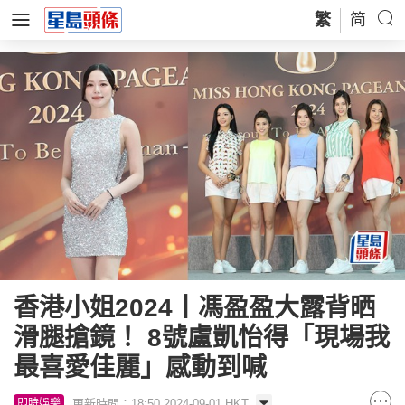
繁
简
香港小姐2024丨馮盈盈大露背晒
滑腿搶鏡！ 8號盧凱怡得「現場我
最喜愛佳麗」感動到喊
更新時間：18:50 2024-09-01 HKT
即時娛樂