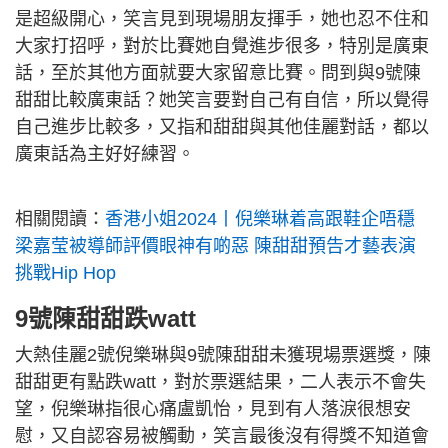
是超級開心，笑言見到現場朋友揮手，她也忍不住和
大家打招呼，對於比賽她自覺進步很多，特別是廣東
話，至於其他方面就要大家留意比賽。問到與9號陳
甜甜比較廣東話？她笑言要對自己有自信，所以覺得
自己進步比較多，又指和甜甜與其他佳麗對話，都以
廣東話為主好好練習。
相關閱讀：
香港小姐2024丨倪樂琳着高跟鞋企唔穩
梁嘉莹被導師評價眼神有啲惡 陳甜甜預告才藝表演
挑戰Hip Hop
9號陳甜甜跌watt
大熱佳麗2號倪樂琳與9號陳甜甜未獲現場票選獎，陳
甜甜更有點跌watt，對於票選結果，二人表示不會失
望，倪樂琳指很心痛盧凱怡，見到有人落淚很想安
慰，又自認容易被觸動，笑言最後沒有得獎不知道會