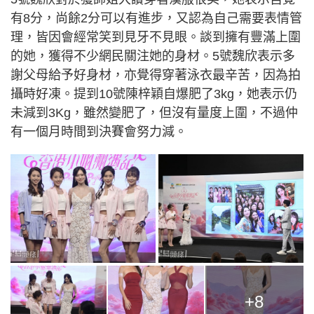
有8分，尚餘2分可以有進步，又認為自己需要表情管
理，皆因會經常笑到見牙不見眼。談到擁有豐滿上圍
的她，獲得不少網民關注她的身材。5號魏欣表示多
謝父母給予好身材，亦覺得穿著泳衣最辛苦，因為拍
攝時好凍。提到10號陳梓穎自爆肥了3kg，她表示仍
未減到3Kg，雖然變肥了，但沒有量度上圍，不過仲
有一個月時間到決賽會努力減。
+8