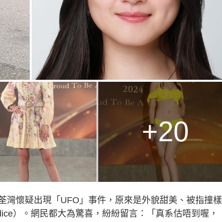
+20
荃灣懷疑出現「UFO」事件，原來是外貌甜美、被指撞
ndice）。網民都大為驚喜，紛紛留言：「真系估唔到喔，