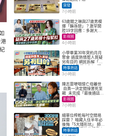
突發
7小時前
63歲關之琳與27歲男模
爆「嫲孫戀」？激罕開
腔19字回應：多謝大家
如
掛念近況
影視圈
香港
4小時前
紀
小學畢業30年突約月月
聚會 過度熱情惹人質疑
另有目的 網民拆解「扮
熟」4大動機｜Juicy叮
時事熱話
3小時前
陳志雲哽咽憶亡母離世
自責一決定間接害死至
親 未完成「最後通話」
一生遺憾
影視圈
7小時前
細單位榨乾每吋空間易
踩雷？ 暗藏入住半年必
後悔「5大隱形坑」 師傅
傳授6字家居裝修錦囊｜
時事熱話
Juicy叮