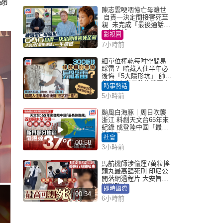
謝
陳志雲哽咽憶亡母離世
自責一決定間接害死至
親 未完成「最後通話」
一生遺憾
影視圈
7小時前
細單位榨乾每吋空間易
踩雷？ 暗藏入住半年必
後悔「5大隱形坑」 師傅
傳授6字家居裝修錦囊｜
時事熱話
Juicy叮
5小時前
颱風白海豚｜周日吹襲
浙江 料創天文台65年來
紀錄 成登陸中國「最長
途颱風」
社會
00:58
3小時前
馬航機師涉偷運7萬粒搖
頭丸最高臨死刑 印尼公
開落網過程片 大安旨意
豈料敗露
即時國際
00:34
6小時前