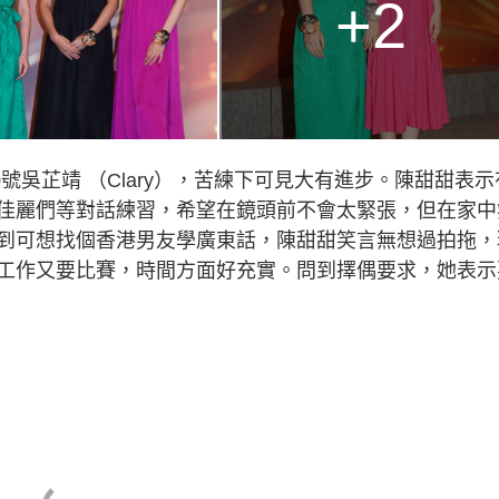
+2
0號吳芷靖 （Clary），苦練下可見大有進步。陳甜甜表示
佳麗們等對話練習，希望在鏡頭前不會太緊張，但在家中
到可想找個香港男友學廣東話，陳甜甜笑言無想過拍拖，
工作又要比賽，時間方面好充實。問到擇偶要求，她表示