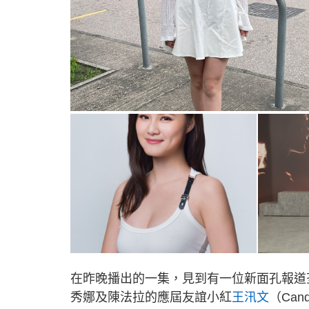
在昨晚播出的一集，見到有一位新面孔報道
秀娜及陳法拉的應屆友誼小紅
王汛文
（Ca