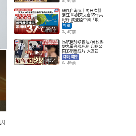
5小時前
颱風白海豚｜周日吹襲
浙江 料創天文台65年來
紀錄 成登陸中國「最長
途颱風」
社會
00:58
3小時前
馬航機師涉偷運7萬粒搖
頭丸最高臨死刑 印尼公
開落網過程片 大安旨意
豈料敗露
即時國際
00:34
6小時前
樣周