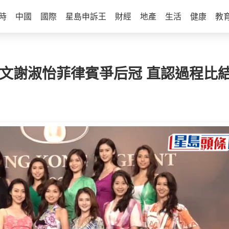
時
中國
國際
星島申訴王
財經
地產
生活
健康
教
汛文謝淑怡菲律賓爭后冠 直認過程比