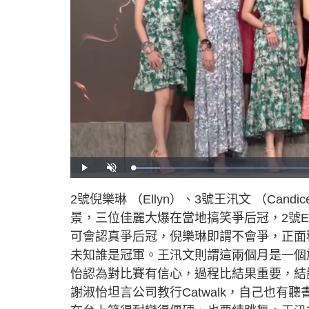
L
P
U
o
l
n
a
a
m
d
y
u
2號倪樂琳 （Ellyn）、3號王汛文 （Can
e
t
d
e
:
景，三位佳麗大爆在當地搞笑爭后冠，2號E
6
.
8
可會認真爭后冠，倪樂琳即謂不會爭，正面
2
%
未知誰是冠軍。王汛文則謂這兩個月是一個
怡認為對比賽有信心，過程比結果重要，結
謝淑怡坦言公司教行Catwalk，自己也