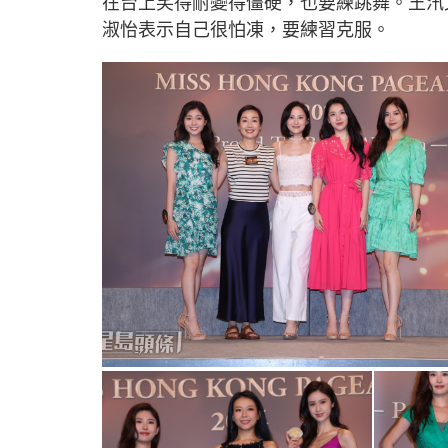
在台上笑得耐變得僵硬，也要練跳舞。王汛
淑怡表示自己很怕凍，要練習克服。