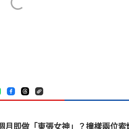
個月即做「東張女神」？撞樣兩位索