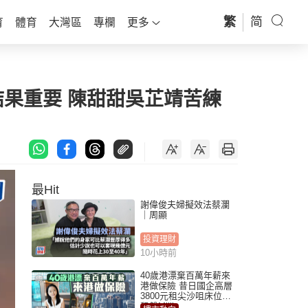
繁
简
育
體育
大灣區
專欄
更多
結果重要 陳甜甜吳芷靖苦練
最Hit
謝偉俊夫婦擬效法蔡瀾
｜周顯
投資理財
10小時前
40歲港漂棄百萬年薪來
港做保險 昔日國企高層
3800元租尖沙咀床位｜
租盤Million