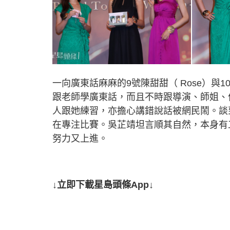
一向廣東話麻麻的9號陳甜甜（ Rose）與1
跟老師學廣東話，而且不時跟導演、師姐、
人跟她練習，亦擔心講錯說話被網民鬧。談
在專注比賽。吳芷靖坦言順其自然，本身有
努力又上進。
↓立即下載星島頭條App↓