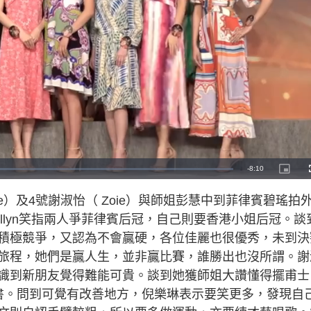
R
-
8:10
P
i
c
e
t
dice）及4號謝淑怡（ Zoie）與師姐彭慧中到菲律賓碧瑤拍
u
r
m
e
llyn笑指兩人爭菲律賓后冠，自己則要香港小姐后冠。談
-
i
a
n
積極競爭，又認為不會贏硬，各位佳麗也很優秀，未到決
-
P
i
旅程，她們是贏人生，並非贏比賽，誰勝出也沒所謂。謝
i
c
t
識到新朋友覺得難能可貴。談到她獲師姐大讚懂得擺甫士
n
u
r
e
有聽書。問到可覺有改善地方，倪樂琳表示要笑更多，發現自
i