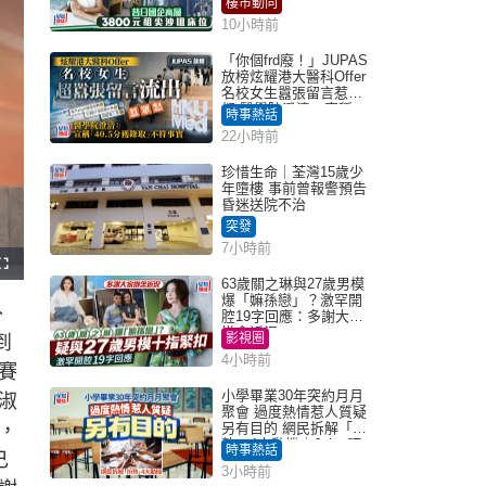
樓市動向
10小時前
「你個frd廢！」JUPAS
放榜炫耀港大醫科Offer
名校女生囂張留言惹眾
怒 醫學院澄清：宣稱
時事熱話
「40.5分獲錄取」不符事
22小時前
實｜Juicy叮
珍惜生命｜荃灣15歲少
年墮樓 事前曾報警預告
昏迷送院不治
突發
7小時前
F
u
63歲關之琳與27歲男模
l
爆「嫲孫戀」？激罕開
l
外
s
腔19字回應：多謝大家
c
掛念近況
r
影視圈
到
e
e
4小時前
n
賽
小學畢業30年突約月月
淑
聚會 過度熱情惹人質疑
，
另有目的 網民拆解「扮
熟」4大動機｜Juicy叮
時事熱話
己
3小時前