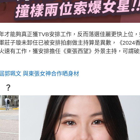
年才能夠真正獲TVB安排工作，反而落選佳麗更快上位，
軍莊子璇未卸任已被安排拍劇做主持算是異數，《2024
火速有工作，獲安排擔任《東張西望》外景主持，可謂破
屆郭珮文 與東張女神合作晒身材
」？