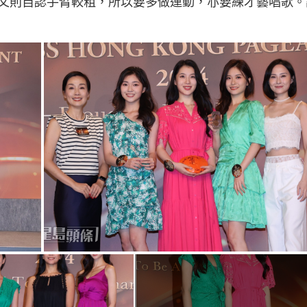
文則自認手臂較粗，所以要多做運動，亦要練才藝唱歌。
n
g
T
i
m
e