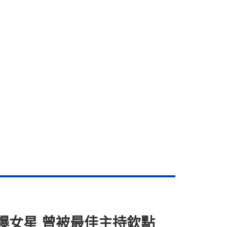
爆女星 曾被最佳主持欽點