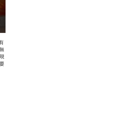
有
無
現
要