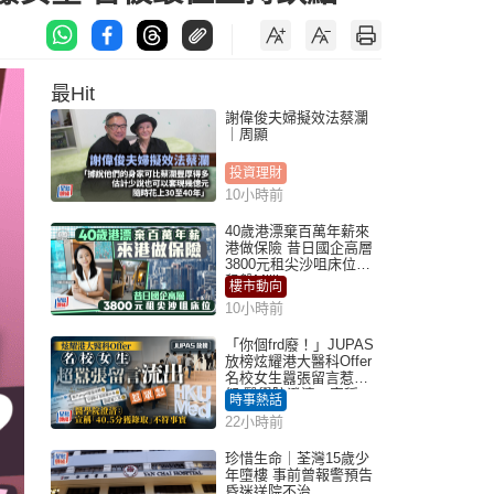
最Hit
謝偉俊夫婦擬效法蔡瀾
｜周顯
投資理財
10小時前
40歲港漂棄百萬年薪來
港做保險 昔日國企高層
3800元租尖沙咀床位｜
租盤Million
樓市動向
10小時前
「你個frd廢！」JUPAS
放榜炫耀港大醫科Offer
名校女生囂張留言惹眾
怒 醫學院澄清：宣稱
時事熱話
「40.5分獲錄取」不符事
22小時前
實｜Juicy叮
珍惜生命｜荃灣15歲少
年墮樓 事前曾報警預告
昏迷送院不治