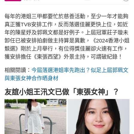
每年的港姐三甲都要忙於慈善活動，至少一年才能夠
真正獲TVB安排工作，反而落選佳麗更快上位，如近
年的陳星妤及郭珮文都是好例子。上屆冠軍莊子璇未
卸任已被安排拍劇做主持算是異數，《2024香港小姐
競選》剛於上月舉行，有位得獎佳麗卻火速有工作，
獲安排擔任《東張西望》外景主持，可謂破紀錄！
相關閱讀：
今屆落選港姐率先跑出？似足上屆郭珮文
與東張女神合作晒身材
友誼小姐王汛文已做「東張女神」？