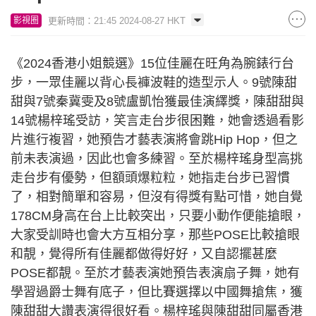
更新時間：21:45 2024-08-27 HKT
影視圈
《2024香港小姐競選》15位佳麗在旺角為腕錶行台
步，一眾佳麗以背心長褲波鞋的造型示人。9號陳甜
甜與7號秦冀雯及8號盧凱怡獲最佳演繹獎，陳甜甜與
14號楊梓瑤受訪，笑言走台步很困難，她會透過看影
片進行複習，她預告才藝表演將會跳Hip Hop，但之
前未表演過，因此也會多練習。至於楊梓瑤身型高挑
走台步有優勢，但額頭爆粒粒，她指走台步已習慣
了，相對簡單和容易，但沒有得獎有點可惜，她自覺
178CM身高在台上比較突出，只要小動作便能搶眼，
大家受訓時也會大方互相分享，那些POSE比較搶眼
和靚，覺得所有佳麗都做得好好，又自認擺甚麼
POSE都靚。至於才藝表演她預告表演扇子舞，她有
學習過爵士舞有底子，但比賽選擇以中國舞搶焦，獲
陳甜甜大讚表演得很好看。楊梓瑤與陳甜甜同屬香港