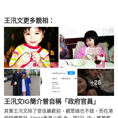
王汛文更多靚相：
+28
王汛文IG簡介曾自稱「政府官員」
其實王汛文除了受佳麗歡迎，觀眾緣也不錯，而在港