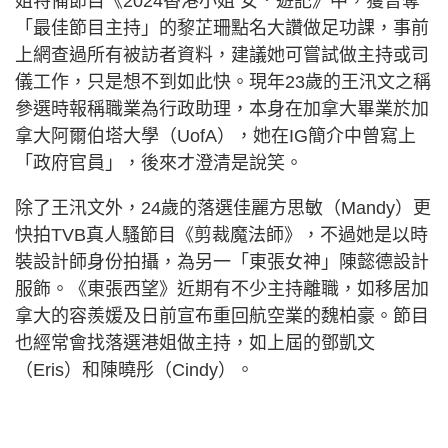
姐特備節目《2024香港小姐 女．遊記》中，獲曾奪
「最佳節目主持」的黎芷珊點名大讚做足功課，事前
上網查過所有被訪者資料，建議她可嘗試做主持或司
儀工作，只是想不到如此快。現年23歲的王汛文之稱
參選時報稱職業為行政助理，本身在加拿大畢業於加
拿大阿爾伯塔大學（UofA），她在IG簡介中曾寫上
「政府官員」，後來才澄清是說笑。
除了王汛文外，24歲的落選佳麗方思敏（Mandy）更
快拍TVB真人騷節目《剪裁魔法師》，不過她是以時
裝設計師身份拍攝，為另一「東張女神」陳懿德設計
服飾。《東張西望》近期有不少主持離職，如移居加
拿大的容羨媛及日前宣布重回航空業的魏柏豪。節目
也經常會找落選港姐做主持，如上屆的鄧凱文
（Eris）和陳曉彤（Cindy）。