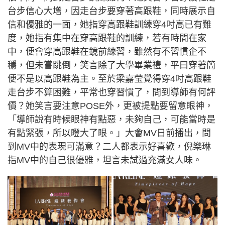
台步信心大增，因走台步要穿著高跟鞋，同時展示自
信和優雅的一面，她指穿高跟鞋訓練穿4吋高已有難
度，她指有集中在穿高跟鞋的訓練，若有時間在家
中，便會穿高跟鞋在鏡前練習，雖然有不習慣企不
穩，但未嘗跳倒，笑言除了大學畢業禮，平曰穿著簡
便不是以高跟鞋為主。至於梁嘉莹覺得穿4吋高跟鞋
走台步不算困難，平常也穿習慣了，問到導師有何評
價？她笑言要注意POSE外，更被提點要留意眼神，
「導師說有時候眼神有點惡，未夠自己，可能當時是
有點緊張，所以瞪大了眼。」大會MV日前播出，問
到MV中的表現可滿意？二人都表示好喜歡，倪樂琳
指MV中的自己很優雅，坦言未試過充滿女人味。