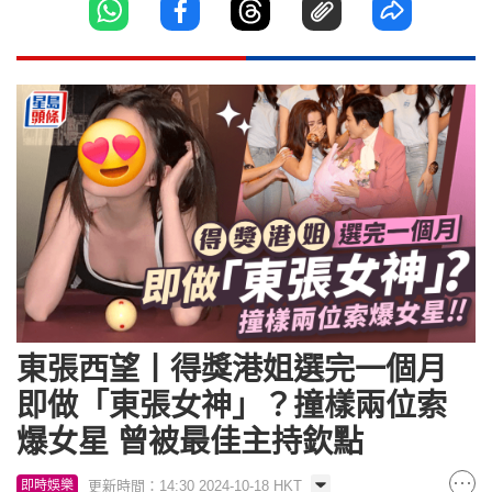
東張西望丨得獎港姐選完一個月
即做「東張女神」？撞樣兩位索
爆女星 曾被最佳主持欽點
更新時間：14:30 2024-10-18 HKT
即時娛樂