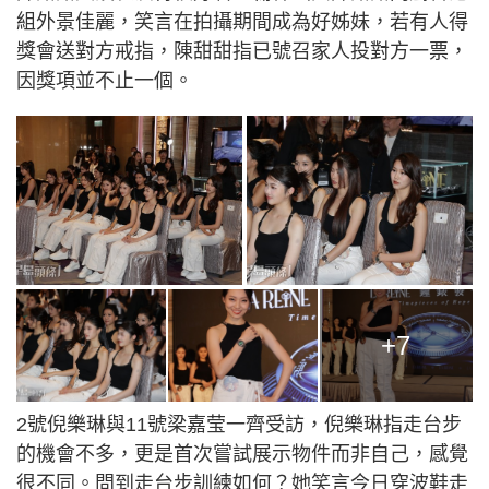
組外景佳麗，笑言在拍攝期間成為好姊妹，若有人得
獎會送對方戒指，陳甜甜指已號召家人投對方一票，
因獎項並不止一個。
+7
2號倪樂琳與11號梁嘉莹一齊受訪，倪樂琳指走台步
的機會不多，更是首次嘗試展示物件而非自己，感覺
很不同。問到走台步訓練如何？她笑言今日穿波鞋走