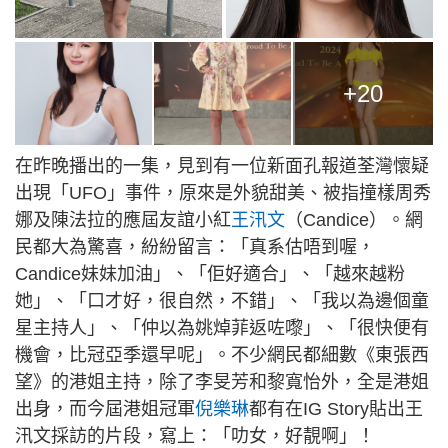
+20
在昨晚播出的一集，見到有一位新面孔報道荃灣懷疑
出現「UFO」事件，原來是外貌甜美、被指撞樣周秀
娜及陳法拉的應屆友誼小紅
王汛文
（Candice）。網
民都大為驚喜，紛紛留言：「真系估唔到喔，
Candice妹妹加油」、「佢好適合」、「越來越粉
她」、「口才好，很自然，不錯」、「我以為邊個童
星主持人」、「仲以為姚焯菲返咗嚟」、「很快便有
機會，比冠亞季還早呢」。不少網民都細數《東張西
望》的港姐主持，除了李旻芳和黎寬怡外，全是港姐
出身，而今屆港姐冠軍
倪樂琳
都有在IG Story貼出王
汛文採訪的片段，寫上：「叻女，好靚啊」！