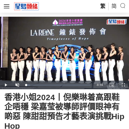
繁
简
Remaining
-
8:59
Loaded
:
Play
Unmute
Picture-
Full
6.05%
in-
Picture
Time
香港小姐2024丨倪樂琳着高跟鞋
企唔穩 梁嘉莹被導師評價眼神有
啲惡 陳甜甜預告才藝表演挑戰Hip
Hop