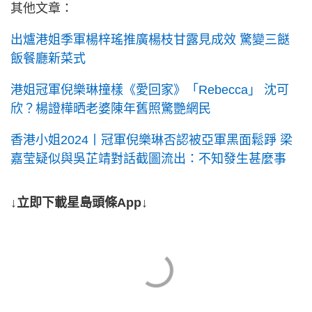
其他文章：
出爐港姐季軍楊梓瑤推廣楊枝甘露見成效 驚變三餸
飯餐廳新菜式
港姐冠軍倪樂琳撞樣《愛回家》「Rebecca」 沈可
欣？楊證樺晒老婆陳年舊照驚艷網民
香港小姐2024丨冠軍倪樂琳否認被亞軍黑面鬆踭 梁
嘉莹疑似與吳芷靖對話截圖流出：不知發生甚麼事
↓立即下載星島頭條App↓