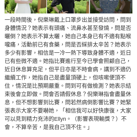
一段時間後，倪樂琳戴上口罩步出並接受訪問，問到
身體情況？她表示有頭痛、流鼻水甚至發燒，問是否
曬倒？她表示不算太曬，她自己本身已有不適有點喉
嚨痛，活動前已有食藥，問是否綵排太辛苦？她表示
多少有影響，相信是一冷一熱下導致身體不適，近日
已有些微不適。她指比賽進行至今已學會照顧自己，
近日休息算充足，但平日亦是不時會病，講到不適仍
繼續工作，她指自己是盡量頂硬上，但咳嗽便頂不
住，情況是比預期嚴重。問到可有做檢測？她表示結
束後會立即做。問會否請假休息？倪樂琳指會盡量休
息，但不想影響到比賽，問若然病倒影響比賽？她緊
張表示大家不要嚇她，「相信我可以好快康復，大家
可以見到精力充沛的Ellyn。（影響表現輸獎？）不
會，不算辛苦，是我自己頂不住。」