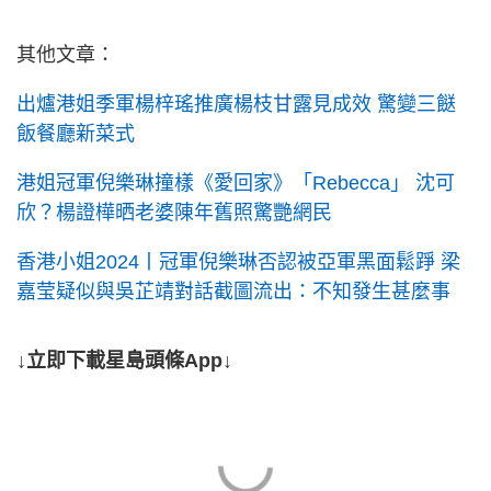
其他文章：
出爐港姐季軍楊梓瑤推廣楊枝甘露見成效 驚變三餸
飯餐廳新菜式
港姐冠軍倪樂琳撞樣《愛回家》「Rebecca」 沈可
欣？楊證樺晒老婆陳年舊照驚艷網民
香港小姐2024丨冠軍倪樂琳否認被亞軍黑面鬆踭 梁
嘉莹疑似與吳芷靖對話截圖流出：不知發生甚麼事
↓立即下載星島頭條App↓