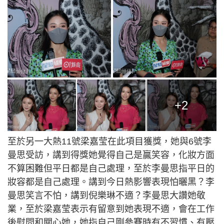
+2
至於另一大熱11號梁嘉莹在此項目獲獎，她與6號李
曼思受訪，講到得獎她覺得自己是贏笑容，化妝方面
不算困難但平日都是自己處理，至於李曼思指平日的
妝容都是自己處理。講到今日熱影響表現怕曬黑？李
曼思笑言不怕，講到倪樂琳不適？李曼思大讚她敬
業，至於梁嘉莹表示有留意到她表現不適，會在工作
後慰問和關心她，她指自己剛參賽時有不習慣、有壓