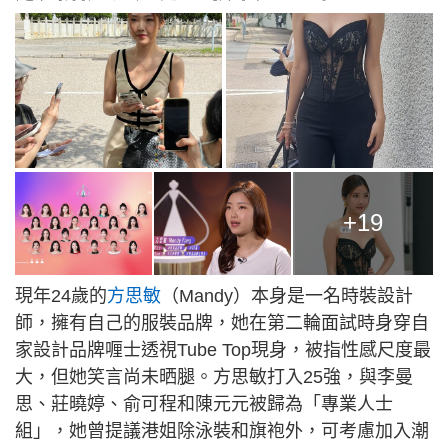
+19
現年24歲的
方思敏
（Mandy）本身是一名時裝設計
師，擁有自己的服裝品牌，她在第二輪面試時身穿自
家設計品牌喱士透視Tube Top現身，被指性感尺度最
大，但她笑言尚未晒腿。方思敏打入25強，與李曼
思、莊曉婷、俞可程和陳元元被歸為「專業人士
組」，她曾提議港姐除泳裝和旗袍外，可考慮加入潮