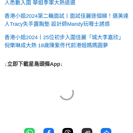
人悉數入圍 華姐季軍大熱退選
香港小姐2024第二輪面試丨面試佳麗逐個睇！選美達
人Tracy失手露胸墊 設計師Mandy玩喱士誘惑
香港小姐2024丨25位初步入圍佳麗「城大李嘉欣」
倪樂琳成大熱 18歲陳紫佟代前港姐媽媽圓夢
↓立即下載星島頭條App↓