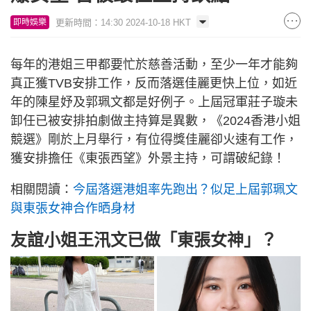
更新時間：14:30 2024-10-18 HKT
即時娛樂
每年的港姐三甲都要忙於慈善活動，至少一年才能夠
真正獲TVB安排工作，反而落選佳麗更快上位，如近
年的陳星妤及郭珮文都是好例子。上屆冠軍莊子璇未
卸任已被安排拍劇做主持算是異數，《2024香港小姐
競選》剛於上月舉行，有位得獎佳麗卻火速有工作，
獲安排擔任《東張西望》外景主持，可謂破紀錄！
相關閱讀：
今屆落選港姐率先跑出？似足上屆郭珮文
與東張女神合作晒身材
友誼小姐王汛文已做「東張女神」？