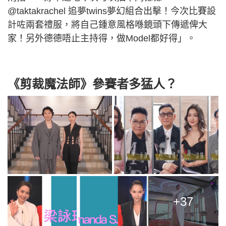
@taktakrachel 追夢twins夢幻組合出擊！今次比賽設
計咗兩套禮服，將自己鍾意風格喺鏡頭下傳遞俾大
家！另外德德唔止主持得，做Model都好得」。
《剪裁魔法師》參賽者多猛人？
+37