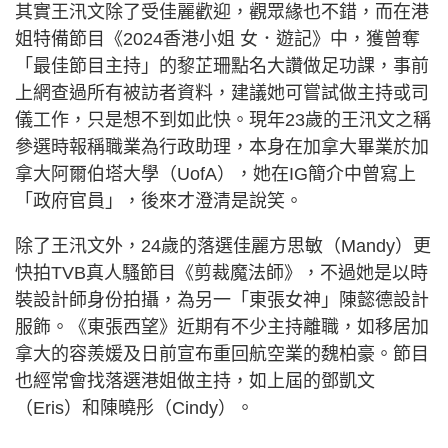
其實王汛文除了受佳麗歡迎，觀眾緣也不錯，而在港
姐特備節目《2024香港小姐 女．遊記》中，獲曾奪
「最佳節目主持」的黎芷珊點名大讚做足功課，事前
上網查過所有被訪者資料，建議她可嘗試做主持或司
儀工作，只是想不到如此快。現年23歲的王汛文之稱
參選時報稱職業為行政助理，本身在加拿大畢業於加
拿大阿爾伯塔大學（UofA），她在IG簡介中曾寫上
「政府官員」，後來才澄清是說笑。
除了王汛文外，24歲的落選佳麗方思敏（Mandy）更
快拍TVB真人騷節目《剪裁魔法師》，不過她是以時
裝設計師身份拍攝，為另一「東張女神」陳懿德設計
服飾。《東張西望》近期有不少主持離職，如移居加
拿大的容羨媛及日前宣布重回航空業的魏柏豪。節目
也經常會找落選港姐做主持，如上屆的鄧凱文
（Eris）和陳曉彤（Cindy）。