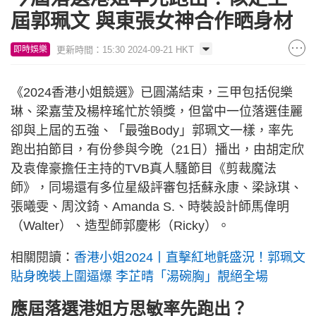
屆郭珮文 與東張女神合作晒身材
更新時間：15:30 2024-09-21 HKT
即時娛樂
《2024香港小姐競選》已圓滿結束，三甲包括倪樂
琳、梁嘉莹及楊梓瑤忙於領獎，但當中一位落選佳麗
卻與上屆的五強、「最強Body」郭珮文一樣，率先
跑出拍節目，有份參與今晚（21日）播出，由胡定欣
及袁偉豪擔任主持的TVB真人騷節目《剪裁魔法
師》，同場還有多位星級評審包括蘇永康、梁詠琪、
張曦雯、周汶錡、Amanda S.、時裝設計師馬偉明
（Walter）、造型師郭慶彬（Ricky）。
相關閱讀：
香港小姐2024丨直擊紅地氈盛況！郭珮文
貼身晚裝上圍逼爆 李芷晴「湯碗胸」靚絕全場
應屆落選港姐方思敏率先跑出？