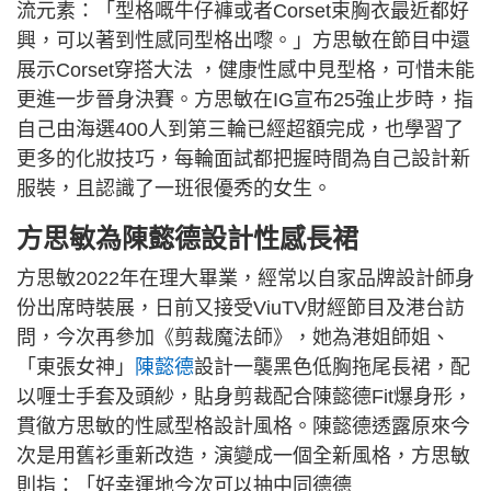
流元素：「型格嘅牛仔褲或者Corset束胸衣最近都好
興，可以著到性感同型格出嚟。」方思敏在節目中還
展示Corset穿搭大法 ，健康性感中見型格，可惜未能
更進一步晉身決賽。方思敏在IG宣布25強止步時，指
自己由海選400人到第三輪已經超額完成，也學習了
更多的化妝技巧，每輪面試都把握時間為自己設計新
服裝，且認識了一班很優秀的女生。
方思敏為陳懿德設計性感長裙
方思敏2022年在理大畢業，經常以自家品牌設計師身
份出席時裝展，日前又接受ViuTV財經節目及港台訪
問，今次再參加《剪裁魔法師》，她為港姐師姐、
「東張女神」
陳懿德
設計一襲黑色低胸拖尾長裙，配
以喱士手套及頭紗，貼身剪裁配合陳懿德Fit爆身形，
貫徹方思敏的性感型格設計風格。陳懿德透露原來今
次是用舊衫重新改造，演變成一個全新風格，方思敏
則指：「好幸運地今次可以抽中同德德