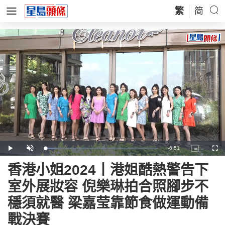
繁
简
Remaining
-
6:51
Loaded
:
Play
Unmute
Picture-
Full
9.49%
in-
Picture
Time
香港小姐2024丨港姐酷熱警告下
室外展妝容 倪樂琳拍合照腳步不
穩須就醫 梁嘉莹靠節食做運動備
戰決賽