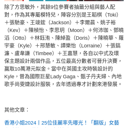
除了方思敏外，其餘9位參賽者抽籤分組與藝人配
對，作為其專屬模特兒，陣容分別是王韜棋（Toki）
＋張馳豪、王竣鋐（Jackson）＋李爾晨、姚子裕
（Kev）＋陳楨怡、李思玥（Moon）＋何沛珈、鄧曉
滔（Otto）＋林鈺洧、陳綽盈（Doris）＋陳曉華、羅
宇豪（Kyle）＋邢慧敏、譚樂怡（Lorraine）＋張鎬
濂、盧韋謙（Timbee）＋王嘉慧，各自以中式及環
保主題設計兩個作品，五位最高分數者可晉升決賽，
贏取10萬港元姒金。當中在英國主攻時裝設計的
Kyle，曾為國際巨星Lady Gaga、甄子丹夫婦、內地
歌手尚雯婕設計服裝，去年透過專才計劃來港發展。
其他文章：
香港小姐2024丨25位佳麗率先曝光！「翻版」女藝