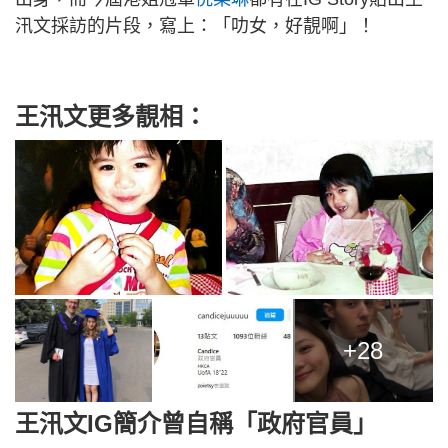
汛文採訪的片段，寫上：「叻女，好靚啊」！
王汛文更多靚相：
+28
王汛文IG簡介曾自稱「政府官員」