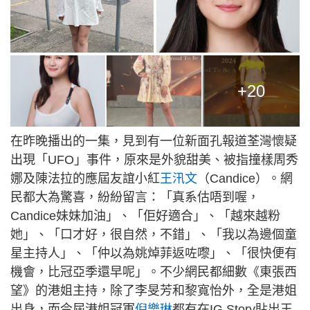
+20
在昨晚播出的一集，見到有一位新面孔報道荃灣懷疑
出現「UFO」事件，原來是外貌甜美、被指撞樣周秀
娜及陳法拉的應屆友誼小紅
王汛文
（Candice）。網
民都大為驚喜，紛紛留言：「真系估唔到喔，
Candice妹妹加油」、「佢好適合」、「越來越粉
她」、「口才好，很自然，不錯」、「我以為邊個童
星主持人」、「仲以為姚焯菲返咗嚟」、「很快便有
機會，比冠亞季還早呢」。不少網民都細數《東張西
望》的港姐主持，除了李旻芳和黎寬怡外，全是港姐
出身，而今屆港姐冠軍
倪樂琳
都有在IG Story貼出王