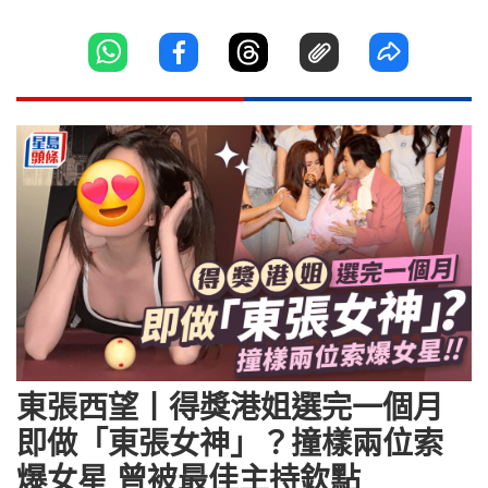
東張西望丨得獎港姐選完一個月
即做「東張女神」？撞樣兩位索
爆女星 曾被最佳主持欽點