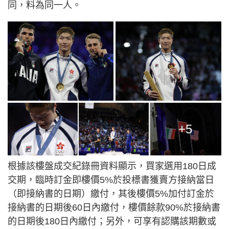
同，料為同一人。
+5
根據該樓盤成交紀錄冊資料顯示，買家選用180日成
交期，臨時訂金即樓價5%於投標書獲賣方接納當日
（即接納書的日期）繳付，其後樓價5%加付訂金於
接納書的日期後60日內繳付，樓價餘款90%於接納書
的日期後180日內繳付；另外，可享有認購該期數或