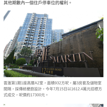
其他期數內一個住戶停車位的權利。
雲滙第1期1座高層A2室，面積932方呎，屬3房套及儲物室
間隔，採傳統梗廚設計，今年7月15日以1612.4萬元招標方
式成交，呎價約17300元。