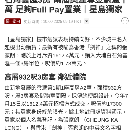
萬 足夠Full Pay置業｜星島獨家
更新時間：10:00 2025-09-19 HKT
樓市動向
【星島獨家】樓市氣氛表現持續向好，不少城中名人
趁機出動購貨；最新有被喻為香港「劍神」之稱的張
家朗，剛於上月斥資1612.4萬元，購入大埔白石角雲
滙一個3房單位，呎價約1.73萬元。
高層932呎3房套 鄰近體院
由新地發展的雲滙第1期1座高層A2室，面積932方
呎，屬3房套及儲物室間隔，採傳統梗廚設計，今年7
月15日以1612.4萬元招標方式成交，呎價約17300
元；其買家身份終於曝光，據土地註冊處資料顯示，
買家以個人名義登記，為張家朗 （CHEUNG KA
LONG），與香港「劍神」張家朗的中英文名字相