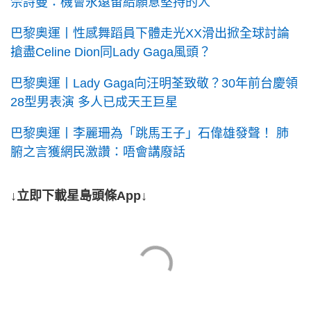
佘詩曼：機會永遠留給願意堅持的人
巴黎奧運丨性感舞蹈員下體走光XX滑出掀全球討論
搶盡Celine Dion同Lady Gaga風頭？
巴黎奧運丨Lady Gaga向汪明荃致敬？30年前台慶領
28型男表演 多人已成天王巨星
巴黎奧運丨李麗珊為「跳馬王子」石偉雄發聲！ 肺
腑之言獲網民激讚：唔會講廢話
↓立即下載星島頭條App↓