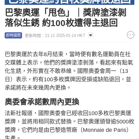
巴黎奧運「甩色」｜獎牌塗漆剝
落似生銹 約100枚遭得主退回
更新時間：21:11 2025-01-14 HKT
即時國際
巴黎奧運於去年8月結束，當時便有數名運動員在社
交媒體上表示，他們的獎牌塗漆剝落，看起來有點氧
化生銹，外形實在不敢恭維。國際奧委會周一（13
日）表示，約有100多枚獎牌因受損或缺陷退回，並
承諾將在未來幾周內更換。
奧委會承諾數周內更換
法新社報道，國際奧委會已經收回100多枚巴黎奧運
獎牌，並將用相同款式替換。巴黎奧運頒發逾5000枚
獎牌，它們均是由巴黎造幣廠（Monnaie de Paris）
生產。