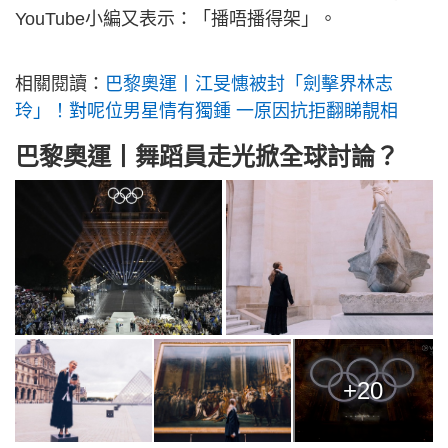
YouTube小編又表示：「播唔播得架」。
相關閱讀：
巴黎奧運丨江旻憓被封「劍擊界林志
玲」！對呢位男星情有獨鍾 一原因抗拒翻睇靚相
巴黎奧運丨舞蹈員走光掀全球討論？
+20