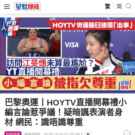
繁
简
巴黎奧運丨HOYTV直播開幕禮小
編言論惹爭議！疑暗諷表演者身
材 網民：識唔識尊重
更新時間：20:00 2024-07-28 HKT
即時娛樂