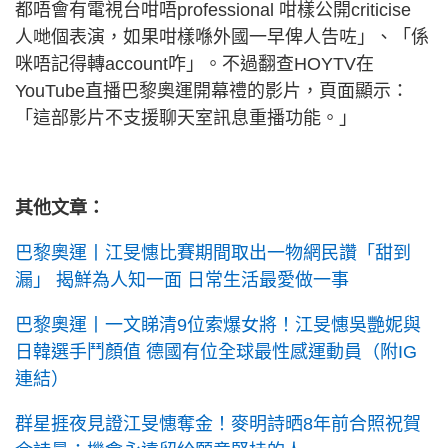
都唔會有電視台咁唔professional 咁樣公開criticise
人哋個表演，如果咁樣喺外國一早俾人告咗」、「係
咪唔記得轉account咋」。不過翻查HOYTV在
YouTube直播巴黎奧運開幕禮的影片，頁面顯示：
「這部影片不支援聊天室訊息重播功能。」
其他文章：
巴黎奧運丨江旻憓比賽期間取出一物網民讚「甜到
漏」 揭鮮為人知一面 日常生活最愛做一事
巴黎奧運丨一文睇清9位索爆女將！江旻憓吳艷妮與
日韓選手鬥顏值 德國有位全球最性感運動員（附IG
連結）
群星捱夜見證江旻憓奪金！麥明詩晒8年前合照祝賀