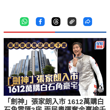
「劍神」張家朗入市 1612萬購白
石角雲匯3房 兩屆奧運奪金贏逾千