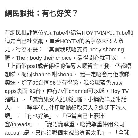
網民狠批：有乜好笑？
有網民批評這位YouTube小編當HOYTV的YouTube頻
道是自己社交網，頂着HOYTV的名字發表個人意
見，行為不妥：「其實我就唔支持 body shaming
嘅，Their body their choice，活得開心就可以」、
「上面個post或者係嗰啲侮辱人嘅留言，我一個都唔
想睇，呢個channel咁cheap， 我一定唔會用佢嚟睇
奧運，除了99台同96台有得睇，我發現藍色viutv
apps裏面 96台，仲有八個channel可以睇，Hoy TV
摺啦」、「其實果女人肥咪肥囉，小編做咩要咁話
人」、「咩年代…仲用呢啲黎取笑人？進步下啦人
類」、「有乜好笑」、「佢當自己上緊連
登/threads」、「識唔識尊重，唔識尊重仲用公司
account講，只能話呢個電視台質素太低」、「全球