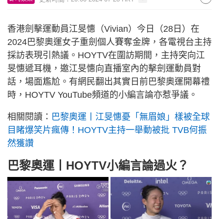
香港劍擊運動員江旻憓（Vivian）今日（28日）在
2024巴黎奧運女子重劍個人賽奪金牌，各電視台主持
採訪表現引熱議。HOYTV在圍訪期間，主持突向江
旻憓遞耳機，邀江旻憓向直播室內的擊劍運動員對
話，場面尷尬。有網民翻出其實日前巴黎奧運開幕禮
時，HOYTV YouTube頻道的小編言論亦惹爭議。
相關閱讀：
巴黎奧運丨江旻憓憂「無眉娘」樣被全球
目睹爆笑片瘋傳！HOYTV主持一舉動被批 TVB何振
然獲讚
巴黎奧運丨HOYTV小編言論過火？