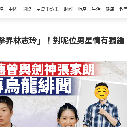
時
中國
國際
星島申訴王
財經
地產
生活
健康
教
擊界林志玲」！對呢位男星情有獨鍾