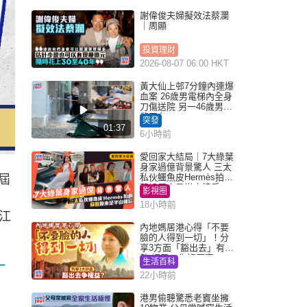
謝偉俊夫婦擬效法蔡瀾
｜周顯
投資理財
2026-08-07 06:00 HKT
黃大仙上邨7分鐘內連爆
血案 26歲男電梯內全身
刀傷送院 另一46歲男倒
斃平台
突發
01:37
6小時前
愛回家大結局｜7大綠葉
身家過億背景驚人 三太
私伙鱷魚皮Hermès拍劇
屆
蘇姐原來是半山樓后
影視圈
18小時前
江
內地媽居港心得「不要
臉的人得到一切」！分
享3方面「豁出去」有著
數 網民：你好厲害
生活百科
一
22小時前
港男偷聽驚悉老竇坐擁