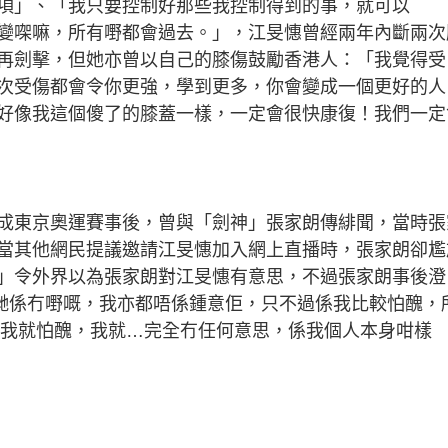
項」、「我只要控制好那些我控制得到的事，就可以
變㗎嘛，所有嘢都會過去。」，江旻憓曾經兩年內斷兩次
再劍擊，但她亦曾以自己的膝傷鼓勵香港人：「我覺得受
次受傷都會令你更強，學到更多，你會變成一個更好的人
好像我這個傻了的膝蓋一樣，一定會很快康復！我們一定
成東京奧運賽事後，曾與「劍神」張家朗傳緋聞，當時張
當其他網民提議邀請江旻憓加入網上直播時，張家朗卻尷
」令外界以為張家朗對江旻憓有意思，不過張家朗事後澄
實我哋係冇嘢嘅，我亦都唔係鍾意佢，只不過係我比較怕醜，
ime，我就怕醜，我就…完全冇任何意思，係我個人本身咁樣