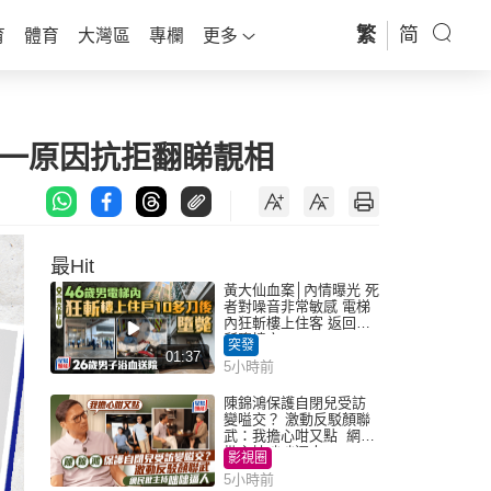
繁
简
育
體育
大灣區
專欄
更多
 一原因抗拒翻睇靚相
最Hit
黃大仙血案│內情曝光 死
者對噪音非常敏感 電梯
內狂斬樓上住客 返回住
所墮樓亡
突發
01:37
5小時前
陳錦鴻保護自閉兒受訪
變嗌交？ 激動反駁顏聯
武：我擔心咁又點 網民
批主持咄咄逼人
影視圈
5小時前