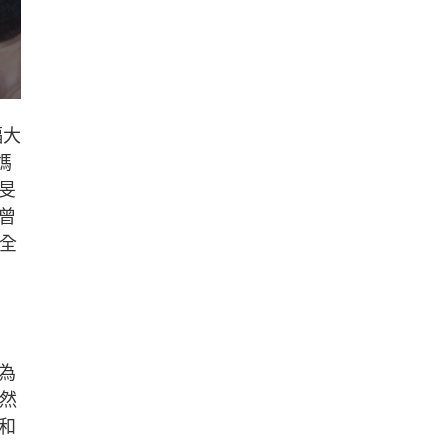
福大
媽
旻
曾
全
為
然
和