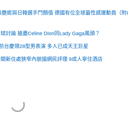
艷妮與日韓選手鬥顏值 德國有位全球最性感運動員（附I
搶盡Celine Dion同Lady Gaga風頭？
0年前台慶領28型男表演 多人已成天王巨星
開新住處狹窄內貌搵網民評理 9成人寧住酒店