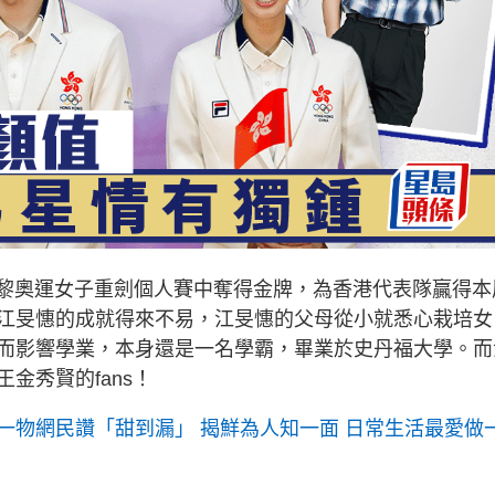
24巴黎奧運女子重劍個人賽中奪得金牌，為香港代表隊贏得本
江旻憓的成就得來不易，江旻憓的父母從小就悉心栽培女
而影響學業，本身還是一名學霸，畢業於史丹福大學。而
金秀賢的fans！
一物網民讚「甜到漏」 揭鮮為人知一面 日常生活最愛做