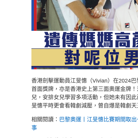
香港劍擊運動員江旻憓（Vivian）在20
首面獎牌，亦是香港史上第三面奧運金牌！
兒，安排女兒學習多項活動，但她未有因此
旻憓平時更會看韓劇減壓，曾自爆是韓劇天王
相關閱讀：
巴黎奧運丨江旻憓比賽期間取出
事