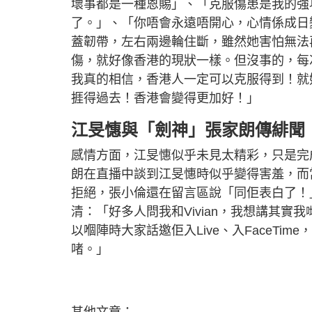
壞事都是一種恩賜」、「克服傷患是我的強
了。」、「你唔會永遠唔開心，心情係成日
蓋韌帶，左右兩邊輪住斷，雖然她害怕無法
傷，就好像香港的現狀一樣。但沒事的，每
我真的相信，香港人一定可以克服得到！就
捱得過去！香港會變得更加好！」
江旻憓與「劍神」張家朗傳緋聞
感情方面，江旻憓似乎未見太精彩，只是完
朗在直播中談到江旻憓時似乎變得害羞，而
拒絕，張小倫還在留言區說「同佢表白了！
清：「好多人問我和Vivian，我想講其
以嗰陣時大家話邀佢入Live、入FaceT
啫。」
其他文章：