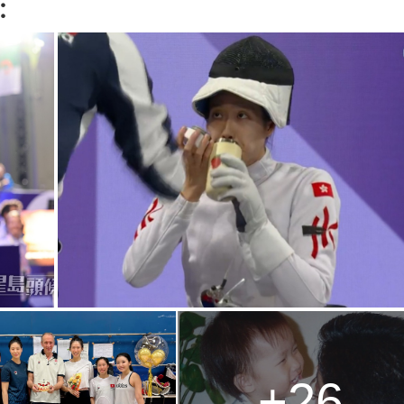
：
+26