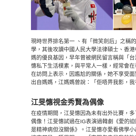
現時世界排名第一 、有「微笑劍后」之稱
學，其後攻讀中國人民大學法律碩士、香港中
媽的優良基因，早年曾被網民留言稱與「台
憓私下生活樸素，與平常人一樣，經常會在
在訪問上表示，因尷尬的關係，她不享受面
出自媽媽，江媽媽曾說：「佢唔畀我影，我
江旻憓視金秀賢為偶像
在疫情期間，江旻憓因為未有出外比賽，多
偶像！江旻憓試過在IG表演過韓劇《愛的
是精神病但沒關係》。江旻憓亦愛看佛學小