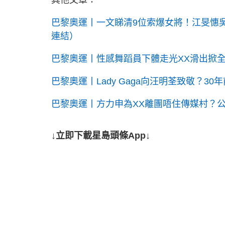
巴黎奧運丨一文睇清9位索爆女將！江旻憓吳
連結）
巴黎奧運丨性感舞蹈員下體走光XX滑出掀全球討論 
巴黎奧運丨Lady Gaga向汪明荃致敬？3
巴黎奧運丨方力申為XX離團唔住傳媒村？公
↓立即下載星島頭條App↓