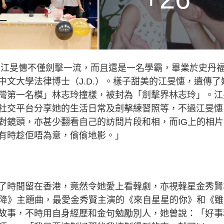
的江旻憓不僅劍擊一流，而且還是一名學霸，畢業於史丹
文大學法律博士（J.D.）。樣子甜美的江旻憓，遺傳了
灣第一名模」林志玲撞樣，被封為「劍擊界林志玲」。江
社交平台分享她的生活日常及劍擊練習照等，不過江旻憓
對鏡頭，亦甚少翻看自己的訪問片段和相，而IG上的相片
有時趁佢唔為意，偷偷地影。」
了時間留在香港，竟然令她愛上看韓劇，亦視韓星金秀賢
迫降》主題曲，最愛金秀賢主演的《來自星星的你》和《雖
故事，不時用自身經歷和金句勉勵別人，她曾說：「好事