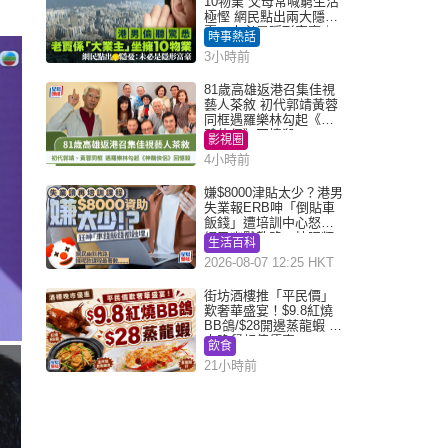
10物業 父母常喊窮生活
極慳 網民點出兩大隱
憂：未必是隱形富豪｜
時事熱話
Juicy叮
3小時前
81歲高雄返港召集佳視
藝人茶敘 初代郭靖黃蓉
同框遇羅樂林勾起《神
鵰俠侶》回憶殺
影視圈
4小時前
嫌$8000津貼太少？港男
失業報ERB呻「倒貼車
飯錢」遭培訓中心怒轟
網民幽默教路：揀呢類
生活百科
課程唔會蝕...
2026-08-07 12:25 HKT
街坊酒樓推「平民價」
歎奢華盛宴！$9.8紅燒
BB鴿/$28開邊蒸龍蝦 3
大晚餐超值優惠
飲食
21小時前