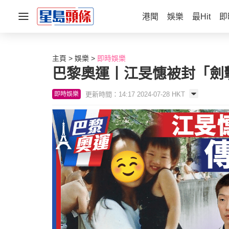
港聞
娛樂
最Hit
即
主頁
娛樂
即時娛樂
巴黎奧運丨江旻憓被封「劍
更新時間：14:17 2024-07-28 HKT
即時娛樂