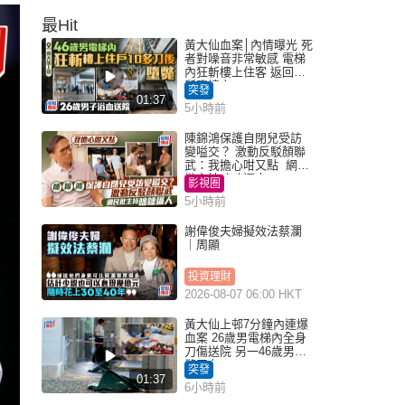
最Hit
黃大仙血案│內情曝光 死
者對噪音非常敏感 電梯
內狂斬樓上住客 返回住
所墮樓亡
突發
01:37
5小時前
陳錦鴻保護自閉兒受訪
變嗌交？ 激動反駁顏聯
武：我擔心咁又點 網民
批主持咄咄逼人
影視圈
5小時前
謝偉俊夫婦擬效法蔡瀾
｜周顯
投資理財
2026-08-07 06:00 HKT
黃大仙上邨7分鐘內連爆
血案 26歲男電梯內全身
刀傷送院 另一46歲男倒
斃平台
突發
01:37
6小時前