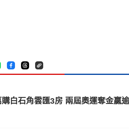
萬購白石角雲匯3房 兩屆奧運奪金贏逾千萬