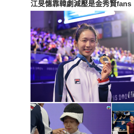
江旻憓靠韓劇減壓是金秀賢fans