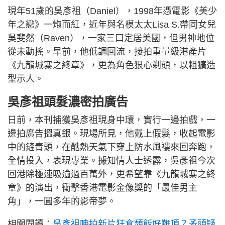
現年51歲的吳彥祖（Daniel），1998年憑電影《美少
年之戀》一炮而紅，近年與名模太太Lisa S.帶同女兒
吳斐然（Raven），一家三口定居美國，但男神地位
從未動搖。早前，他低調回流，接拍重量級港產片
《九龍城寨之終章》，更為角色狠心剃頭，以粗獷造
型示人。
吳彥祖頭髮濃密拍廣告
日前，本刊捕獲吳彥祖現身中環，實行一邊拍戲，一
邊拍廣告搵真銀。現場所見，他戴上假髮，收起電影
中的鏟青頭，在酷熱天氣下穿上防水風褸來回奔跑，
全情投入，表現專業。據知情人士透露，吳彥祖今次
回港除極速吸逾過百萬外，更希望靠《九龍城寨之終
章》的演出，衝擊香港電影金像獎的「最佳男主
角」，一圓多年的影帝夢。
相關閱讀：
吳彥祖呻拍新片狂食頹飯好難頂？矛頭疑