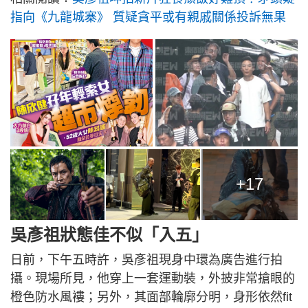
指向《九龍城寨》 質疑貪平或有親戚關係投訴無果
+17
吳彥祖狀態佳不似「入五」
日前，下午五時許，吳彥祖現身中環為廣告進行拍
攝。現場所見，他穿上一套運動裝，外披非常搶眼的
橙色防水風褸；另外，其面部輪廓分明，身形依然fit