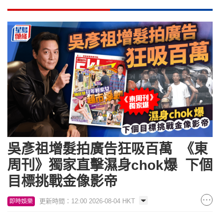
吳彥祖增髮拍廣告狂吸百萬 《東
周刊》獨家直擊濕身chok爆 下個
目標挑戰金像影帝
更新時間：12:00 2026-08-04 HKT
即時娛樂