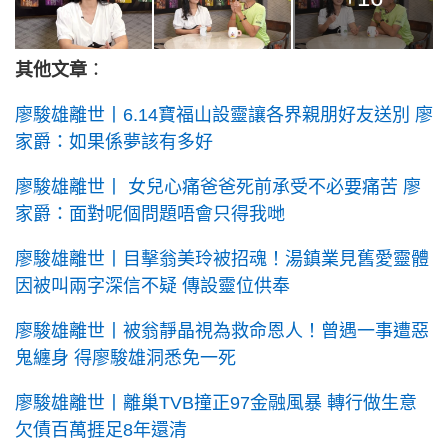
其他文章
：
廖駿雄離世丨6.14寶福山設靈讓各界親朋好友送別 廖
家爵：如果係夢該有多好
廖駿雄離世丨 女兒心痛爸爸死前承受不必要痛苦 廖
家爵：面對呢個問題唔會只得我哋
廖駿雄離世丨目擊翁美玲被招魂！湯鎮業見舊愛靈體
因被叫兩字深信不疑 傳設靈位供奉
廖駿雄離世丨被翁靜晶視為救命恩人！曾遇一事遭惡
鬼纏身 得廖駿雄洞悉免一死
廖駿雄離世丨離巢TVB撞正97金融風暴 轉行做生意
欠債百萬捱足8年還清