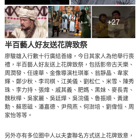
+27
半百藝人好友送花牌致祭
廖駿雄入行數十行廣結善緣，今日其家人為他舉行喪
禮，半百藝人好友送上花牌致祭，包括影帝古天樂、
周潤發、任達華、金像導演杜琪峯、翁靜晶、韋家
輝、鄭少秋、李司棋、江美儀、劉松仁、米雪、陳秀
珠、李力持、張煒、戚其義、肥媽、黑妹、麥長青、
魏秋樺、吳家麗、吳廷燁、吳浣儀、魯振順、黃建
勳、蘇恩磁、潘嘉德、尹飛燕、何澍培、劉偉恒、周
家怡等等。
另外亦有多位圈中人以夫妻聯名方式送上花牌致意，