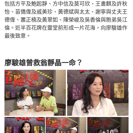
包括方平及鮑起靜、方中信及莫可欣、王書麒及許秋
怡、苗僑偉及戚美珍、黃德斌與太太、謝寧與丈夫王
德偉、蕭正楠及黃翠如、陳榮峻及吳香倫與胞弟吳江
倫。近半百花牌在靈堂前形成一片花海，向廖駿雄作
最後致意。
廖駿雄曾救翁靜晶一命？
+16