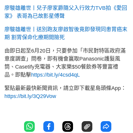
廖駿雄離世丨兒子廖家爵隨父入行效力TVB拍《愛回
家》 表哥為已故影星傅聲
廖駿雄離世丨送別跑友廖啟智後竟即發現同患胃癌末
期 割胃保命化療期間險死
由即日起至6月20日，只要參加「市民對特區政府滿
意度調查」問卷，即有機會贏取Panasonic護髮風
筒、Casetify充電器、大家樂$50餐飲券等豐富禮
品。即點擊
https://bit.ly/4csd4qL
緊貼最新最快新聞資訊，請立即下載星島頭條App：
https://bit.ly/3Q29Vow