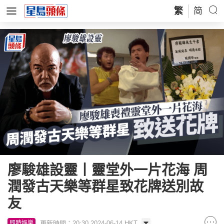
繁
简
廖駿雄設靈丨靈堂外一片花海 周
潤發古天樂等群星致花牌送別故
友
更新時間：20:30 2024-06-14 HKT
即時娛樂