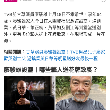
TVB前甘草演員廖駿雄上月18日不幸離世，享年64
歲。廖駿雄家人今日在大圍寶福紀念館設靈，湯鎮
業、黃日華、蕭正楠、黃翠如及劉江等到靈堂送別
外，更有多位藝人送上花牌致哀，在現場形成一片花
海。
相關閱讀
：
甘草演員廖駿雄設靈！TVB男星兒子廖家
爵哭別亡父 湯鎮業黃日華等明星送好友最後一程
廖駿雄設靈丨哪些藝人送花牌致哀？