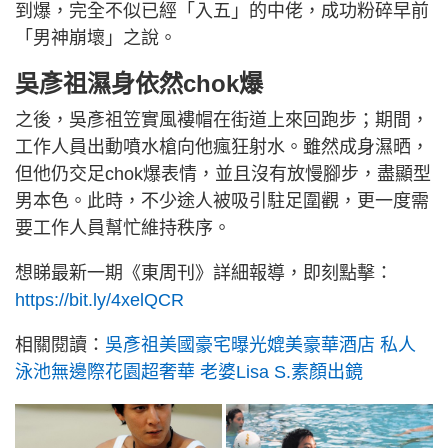
到爆，完全不似已經「入五」的中佬，成功粉碎早前
「男神崩壞」之說。
吳彥祖濕身依然chok爆
之後，吳彥祖笠實風褸帽在街道上來回跑步；期間，
工作人員出動噴水槍向他瘋狂射水。雖然成身濕晒，
但他仍交足chok爆表情，並且沒有放慢腳步，盡顯型
男本色。此時，不少途人被吸引駐足圍觀，更一度需
要工作人員幫忙維持秩序。
想睇最新一期《東周刊》詳細報導，即刻點擊：
https://bit.ly/4xelQCR
相關閱讀：
吳彥祖美國豪宅曝光媲美豪華酒店 私人
泳池無邊際花園超奢華 老婆Lisa S.素顏出鏡