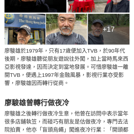
+17
廖駿雄於1979年，只有17歲便加入TVB，於90年代
後期，廖駿雄聽從朋友遊說往外闖，加上當時馬來西
亞影視發達，因而決定到當地發展。可惜廖駿雄一離
開TVB，便遇上1997年金融風暴，影視行業亦受影
響，廖駿雄因而轉行從商。
廖駿雄曾轉行做夜冷
廖駿雄之後轉行做夜冷生意，他曾在訪問中表示當年
很多店舖執笠，而碰巧有朋友是估做夜冷，專門去法
院拍賣，他亦「盲頭烏蠅」闖進夜冷行業：「開頭都