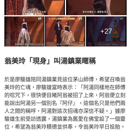
+27
翁美玲「現身」叫湯鎮業暱稱
於是廖駿雄陪同湯鎮業見這位茅山師傅，希望召喚翁
美玲的亡魂，廖駿雄當時表示：「阿湯同樣地在師傅
的唸咒下，很快便目睹阿翁被招了上來，阿翁便立刻
能說出阿湯另一個別名『阿仔』，這個名只是他們兩
人之間的稱呼，阿湯對這次招魂亦深信不疑。」據廖
駿雄生前受訪透露，湯鎮業為舊愛在佛堂設了一個靈
位，希望為翁美玲積德並供奉，令翁美玲早日投胎。