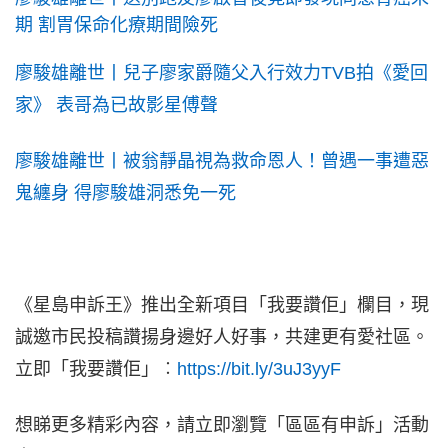
期 割胃保命化療期間險死
廖駿雄離世丨兒子廖家爵隨父入行效力TVB拍《愛回
家》 表哥為已故影星傅聲
廖駿雄離世丨被翁靜晶視為救命恩人！曾遇一事遭惡
鬼纏身 得廖駿雄洞悉免一死
《星島申訴王》推出全新項目「我要讚佢」欄目，現
誠邀市民投稿讚揚身邊好人好事，共建更有愛社區。
立即「我要讚佢」︰
https://bit.ly/3uJ3yyF
想睇更多精彩內容，請立即瀏覽「區區有申訴」活動