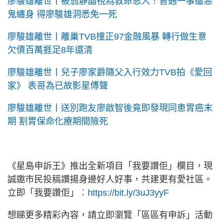
廖駿雄離世丨被翁靜晶視為救命恩人！曾遇一事遭惡
鬼纏身 得廖駿雄洞悉免一死
廖駿雄離世丨離巢TVB撞正97金融風暴 轉行做生意
欠債百萬捱足8年還清
廖駿雄離世丨兒子廖家爵隨父入行效力TVB拍《愛回
家》 表哥為已故影星傅聲
廖駿雄離世丨送別跑友廖啟智後竟即發現同患胃癌末
期 割胃保命化療期間險死
《星島申訴王》推出全新項目「我要讚佢」欄目，現
誠邀市民投稿讚揚身邊好人好事，共建更有愛社區。
立即「我要讚佢」︰
https://bit.ly/3uJ3yyF
想睇更多精彩內容，請立即瀏覽「區區有申訴」活動