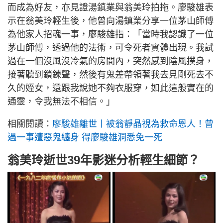
而成為好友，亦見證湯鎮業與翁美玲拍拖。廖駿雄表
示在翁美玲輕生後，他曾向湯鎮業分享一位茅山師傅
為他家人招魂一事，廖駿雄指：「當時我認識了一位
茅山師傅，透過他的法術，可令死者實體出現。我試
過在一個沒風沒冷氣的房間內，突然感到陰風撲身，
接著聽到鎖鍊聲，然後有鬼差帶領著我去見剛死去不
久的姪女，還跟我說她不夠衣服穿，如此這般實在的
通靈，令我無法不相信。」
相關閱讀：
廖駿雄離世丨被翁靜晶視為救命恩人！曾
遇一事遭惡鬼纏身 得廖駿雄洞悉免一死
翁美玲逝世39年影迷分析輕生細節？