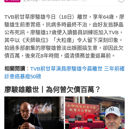
TVB前甘草廖駿雄今日（18日）離世，享年64歲，廖
駿雄生前患胃癌，抗病多時最終不治，由好友翁靜晶
公布死訊。廖駿雄17歲便入讀藝員訓練班加入TVB，
其中以《天師執位》「大粒癦」令人留下深刻印象。
拍過多部劇集的廖駿雄曾淡出娛圈搞生意，卻因此欠
債百萬，後來花8年時間，還清債務並重返幕前。
相關閱讀
：
TVB前甘草演員廖駿雄今晨離世 三年前確
診患癌暴瘦50磅
廖駿雄離世丨為何曾欠債百萬？