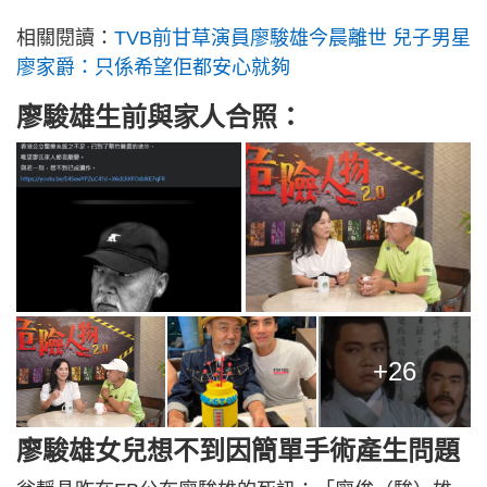
相關閱讀：
TVB前甘草演員廖駿雄今晨離世 兒子男星
廖家爵：只係希望佢都安心就夠
廖駿雄生前與家人合照：
+26
廖駿雄女兒想不到因簡單手術產生問題