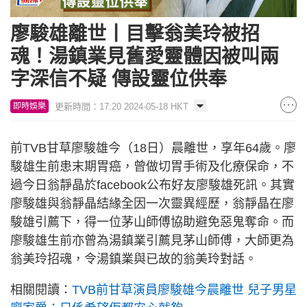
廖駿雄離世丨目擊翁美玲被招
魂！湯鎮業見舊愛靈體因被叫兩
字深信不疑 傳設靈位供奉
更新時間：17:20 2024-05-18 HKT
即時娛樂
前TVB甘草廖駿雄今（18日）晨離世，享年64歲。廖
駿雄生前患末期胃癌，曾做切胃手術及化療保命，不
過今日翁靜晶於facebook公布好友廖駿雄死訊。其實
廖駿雄與翁靜晶結緣全因一次靈異經歷，翁靜晶在廖
駿雄引薦下，得一位茅山師傅協助避免惡鬼奪命。而
廖駿雄生前亦曾為湯鎮業引薦見茅山師傅，大師更為
翁美玲招魂，令湯鎮業與已故的翁美玲對話。
相關閱讀：
TVB前甘草演員廖駿雄今晨離世 兒子男星