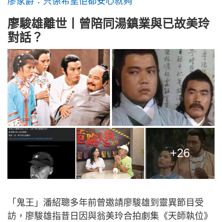
廖家爵：只係希望佢都安心就夠
廖駿雄離世丨曾陪同湯鎮業與已故美玲
對話？
+26
「鬼王」潘紹聰多年前曾邀請廖駿雄到靈異節目受
訪，廖駿雄指昔日因與翁美玲合拍劇集《天師執位》