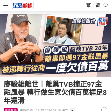
繁
简
廖駿雄離世丨離巢TVB撞正97金
融風暴 轉行做生意欠債百萬捱足8
年還清
更新時間：15:43 2024-05-18 HKT
即時娛樂