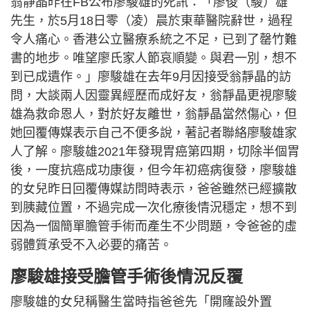
翁靜晶昨在FB公布廖駿雄的死訊：「廖俊（駿）雄
先生，於5月18日零（凌）晨於東華醫院辭世，過程
令人痛心。香港公立醫療系統之不足，已到了罄竹難
書的地步。唯望廖氏家人節哀順變。與君一別，想不
到已成遺作。」廖駿雄在去年9月因接受翁靜晶的訪
問，大談兩人因靈異經歷而成好友，翁靜晶更視廖駿
雄為救命恩人，對於好友離世，翁靜晶當然傷心，但
她回覆傳媒表示自己不便多說，著記者聯絡廖駿雄家
人了解。廖駿雄2021年發現胃癌第四期，切除半個胃
後，一度抗癌成功康復，但今年初癌病復發，廖駿雄
的女兒昨日回覆傳媒訪問時表示，爸爸雖然已經擴散
到胰藏位置，不過完成一次化療後情況穩定，想不到
因為一個簡單膽管手術而產生不少問題，令爸爸的虛
弱體質承受不入必要的痛苦。
廖駿雄接受膽管手術後情況反覆
廖駿雄的女兒稱醫生當時指爸爸先「開窿設外置