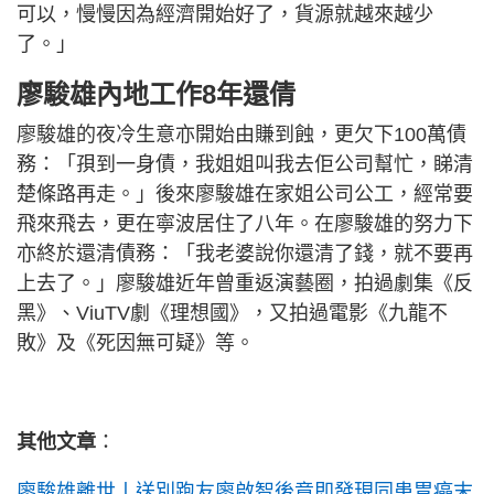
可以，慢慢因為經濟開始好了，貨源就越來越少
了。」
廖駿雄內地工作8年還倩
廖駿雄的夜冷生意亦開始由賺到蝕，更欠下100萬債
務：「孭到一身債，我姐姐叫我去佢公司幫忙，睇清
楚條路再走。」後來廖駿雄在家姐公司公工，經常要
飛來飛去，更在寧波居住了八年。在廖駿雄的努力下
亦終於還清債務：「我老婆說你還清了錢，就不要再
上去了。」廖駿雄近年曾重返演藝圈，拍過劇集《反
黑》、ViuTV劇《理想國》，又拍過電影《九龍不
敗》及《死因無可疑》等。
其他文章
：
廖駿雄離世丨送別跑友廖啟智後竟即發現同患胃癌末