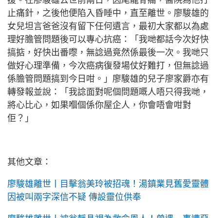
援。在廖駿雄去世前兩日，因尾龍骨痛，醫院為他打
止痛針，之後他便陷入昏睡中，直至離世。廖駿雄的
女兒坦言爸爸沒有留下任何遺言，最初大家都以為處
理好膽管問題後可以專心抗癌：「我哋都話今次好快
搞掂，好快出番嚟，無諗過竟然係最後一次。我哋只
做好心理準備，今次癌病復發場仗好難打，但無諗過
係膽管問題搞到今日咁。」廖駿雄的兒子廖家爵亦有
轉發報並說：「我諗面對呢個問題嘅人唔只得我哋，
將心比心，如果嗰個係你屋企人，你會唔會咁對
佢？」
其他文章：
廖駿雄離世丨目擊翁美玲被招魂！湯鎮業見舊愛靈體
因被叫兩字深信不疑 傳設靈位供奉