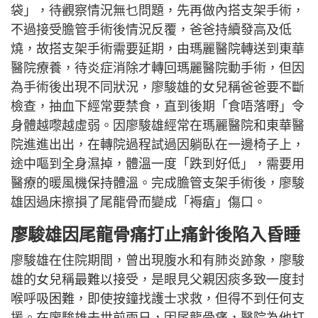
袋」，待觀察情況無乜問題，先再做內搭支架手術，
不過接受膽管手術後情況反覆，爸爸持續發高及低
燒，故搭支架手術需要延期，由瑪麗醫院轉送到東華
醫院療養，待炎症消除才轉回瑪麗醫院動手術，但因
為手術後出現不同狀況，廖駿雄的女兒稱爸爸要不斷
檢查，抽血下經常要禁食，直到後期「食唔落嘢」令
身體越嚟越虛弱。因廖駿雄經常在瑪麗醫院和東華醫
院進進出出，在轉院過程試過因躺臥在一邊椅子上，
途中嘔到全身濕掉，體溫一度「跌到好低」，需要用
醫療的暖風機保持體溫。完成膽管支架手術後，廖駿
雄因過床擦損了尾龍骨而變成「褥瘡」傷口。
廖駿雄因尾龍骨痛打止痛針後陷入昏睡
廖駿雄在住院期間，曾出現腹水和有肺炎跡象，廖駿
雄的女兒稱最難以接受，是眼見父親因痰多致一度封
喉呼吸困難，即使按鐘找護士求救，但得不到任何支