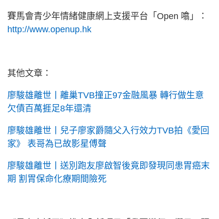
賽馬會青少年情緒健康網上支援平台「Open 噏」：
http://www.openup.hk
其他文章：
廖駿雄離世丨離巢TVB撞正97金融風暴 轉行做生意
欠債百萬捱足8年還清
廖駿雄離世丨兒子廖家爵隨父入行效力TVB拍《愛回
家》 表哥為已故影星傅聲
廖駿雄離世丨送別跑友廖啟智後竟即發現同患胃癌末
期 割胃保命化療期間險死