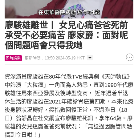
Loaded
:
Unmute
45.57%
廖駿雄離世丨 女兒心痛爸爸死前
承受不必要痛苦 廖家爵：面對呢
個問題唔會只得我哋
更新時間：13:50 2024-05-19 HKT
即時娛樂
資深演員廖駿雄在80年代憑TVB經典劇《天師執位》
中飾演「大粒癦」一角而為人熟悉，直到1990年代廖
駿雄往馬來西亞發展及後轉型從商， 近年過着半退
休生活的廖駿雄在2021年確診胃癌第四期，本來化療
後身體狀況轉好，癌指數回復正常，不過昨日（18
日）翁靜晶在社交網宣布廖駿雄死訊，享年64歲。廖
駿雄的女兒透露爸爸死前狀況：「無諗過因膽管問題
搞到今日咁！」