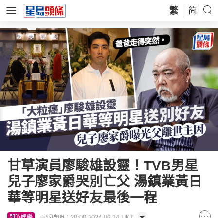
繁
简
甘草演員廖駿雄設靈！TVB男星
兒子廖家爵哭別亡父 湯鎮業黃日
華等明星送好友最後一程
更新時間：20:00 2024-06-14 HKT
即時娛樂