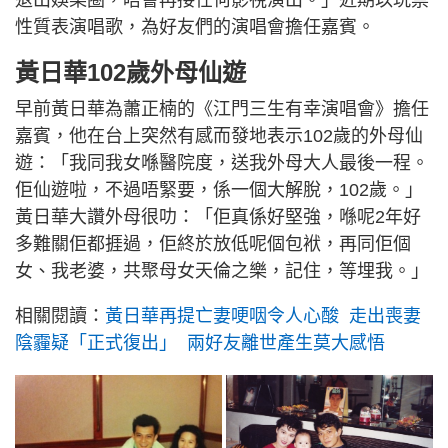
性質表演唱歌，為好友們的演唱會擔任嘉賓。
黃日華102歲外母仙遊
早前黃日華為蕭正楠的《江門三生有幸演唱會》擔任
嘉賓，他在台上突然有感而發地表示102歲的外母仙
遊：「我同我女喺醫院度，送我外母大人最後一程。
佢仙遊啦，不過唔緊要，係一個大解脫，102歲。」
黃日華大讚外母很叻：「佢真係好堅強，喺呢2年好
多難關佢都捱過，佢終於放低呢個包袱，再同佢個
女、我老婆，共聚母女天倫之樂，記住，等埋我。」
相關閱讀：
黃日華再提亡妻哽咽令人心酸 走出喪妻
陰霾疑「正式復出」 兩好友離世產生莫大感悟