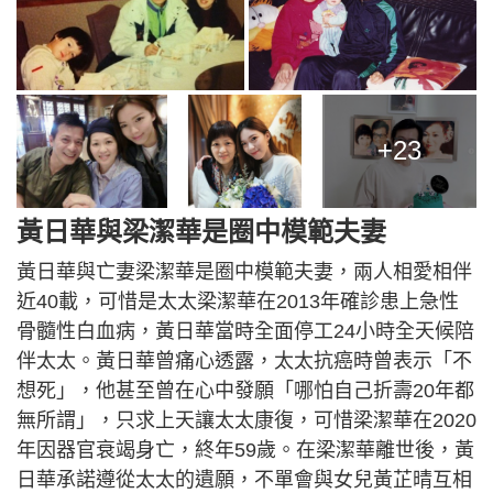
+23
黃日華與梁潔華是圈中模範夫妻
黃日華與亡妻梁潔華是圈中模範夫妻，兩人相愛相伴
近40載，可惜是太太梁潔華在2013年確診患上急性
骨髓性白血病，黃日華當時全面停工24小時全天候陪
伴太太。黃日華曾痛心透露，太太抗癌時曾表示「不
想死」，他甚至曾在心中發願「哪怕自己折壽20年都
無所謂」，只求上天讓太太康復，可惜梁潔華在2020
年因器官衰竭身亡，終年59歲。在梁潔華離世後，黃
日華承諾遵從太太的遺願，不單會與女兒黃芷晴互相