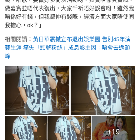
做嘉賓並唔代表復出，大家千祈唔好誤會呀！雖然我
唔係好有錢，但我都仲有錢嘅，經濟方面大家唔使同
我擔心，ok？」
相關閱讀：
黃日華震撼宣布退出娛樂圈 告別45年演
藝生涯 痛失「頭號粉絲」成息影主因：唔會去返顛
峰
+19