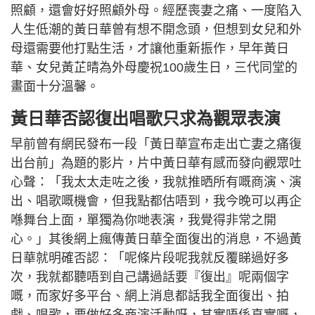
照顧，還會好好照顧外母。經歷喪妻之痛、一度陷入
人生低潮的黃日華曾有想不開念頭，但想到女兒和外
母還需要他打點生活，才讓他重新振作，早年黃日
華、女兒黃芷晴為外母慶祝100歲生日，三代同堂的
畫面十分溫馨。
黃日華否認復出唱歌只求為觀眾表演
早前曾有網民發布一段「黃日華宣布走出亡妻之痛復
出台前」為題的影片，片中黃日華有感而發向觀眾吐
心聲：「我太太走咗之後，我就推晒所有嘅商演、演
出、唱歌嘅機會，但我點都估唔到，我今晚可以再企
喺舞台上面，單獨為你哋表演，我覺得非常之開
心。」其後網上瘋傳黃日華全面復出的消息，不過黃
日華就明確否認：「呢條片段呢我就反覆睇過好多
次，我就都聽唔到自己講過話要『復出』呢兩個字
嘅，而家好多平台、網上消息都話我全面復出、拍
戲、唱歌，要做好多商演活動呀，其實唔係真實嘅，