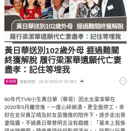
黃日華送別102歲外母 捱過難關
終獲解脫 履行梁潔華遺願代亡妻
盡孝：記住等埋我
更新時間：18:00 2026-07-30 HKT
影視圈
80年代TVB小生黃日華（華哥）因太太梁潔華在
2020年5月離世後，一度心碎崩潰，更全面停工，幸
好在女兒黃芷晴及好友苗僑偉的陪伴下，逐步走出喪
妻陰霾，不過黃日華曾明言沒有戲癮：「基本上我係
退出娛樂圈，唔會再接任何影視演出。」近期以玩票