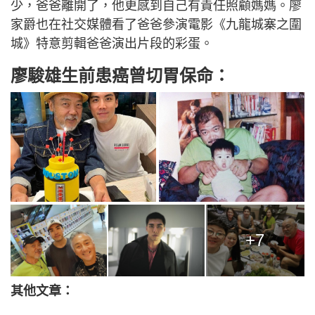
少，爸爸離開了，他更感到自己有責任照顧媽媽。廖
家爵也在社交媒體看了爸爸參演電影《九龍城寨之圍
城》特意剪輯爸爸演出片段的彩蛋。
廖駿雄生前患癌曾切胃保命：
+7
其他文章：