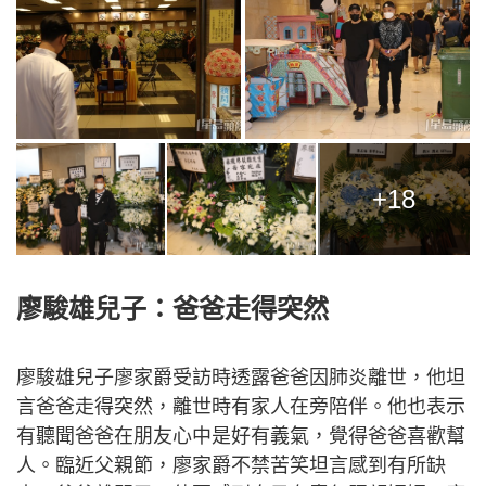
+18
廖駿雄兒子：爸爸走得突然
廖駿雄兒子廖家爵受訪時透露爸爸因肺炎離世，他坦
言爸爸走得突然，離世時有家人在旁陪伴。他也表示
有聽聞爸爸在朋友心中是好有義氣，覺得爸爸喜歡幫
人。臨近父親節，廖家爵不禁苦笑坦言感到有所缺