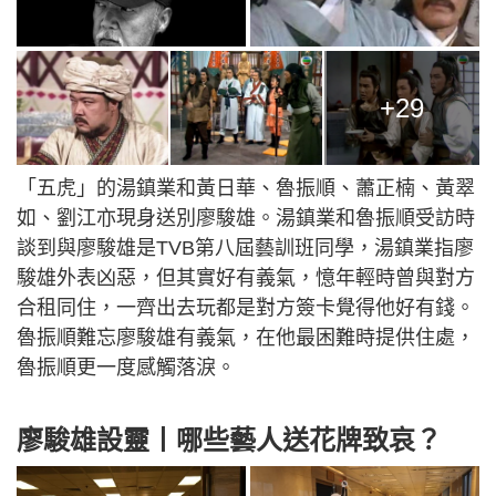
+29
「五虎」的湯鎮業和黃日華、魯振順、蕭正楠、黃翠
如、劉江亦現身送別廖駿雄。湯鎮業和魯振順受訪時
談到與廖駿雄是TVB第八屆藝訓班同學，湯鎮業指廖
駿雄外表凶惡，但其實好有義氣，憶年輕時曾與對方
合租同住，一齊出去玩都是對方簽卡覺得他好有錢。
魯振順難忘廖駿雄有義氣，在他最困難時提供住處，
魯振順更一度感觸落淚。
廖駿雄設靈丨哪些藝人送花牌致哀？