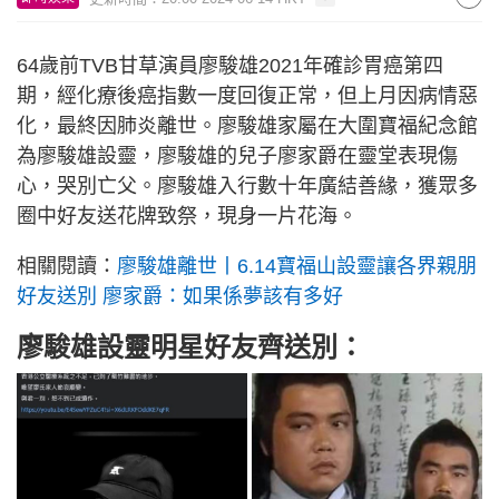
64歲前TVB甘草演員廖駿雄2021年確診胃癌第四
期，經化療後癌指數一度回復正常，但上月因病情惡
化，最終因肺炎離世。廖駿雄家屬在大圍寶福紀念館
為廖駿雄設靈，廖駿雄的兒子廖家爵在靈堂表現傷
心，哭別亡父。廖駿雄入行數十年廣結善緣，獲眾多
圈中好友送花牌致祭，現身一片花海。
相關閱讀：
廖駿雄離世丨6.14寶福山設靈讓各界親朋
好友送別 廖家爵：如果係夢該有多好
廖駿雄設靈明星好友齊送別：