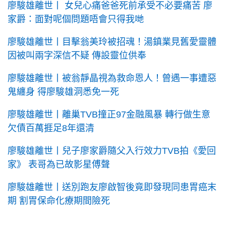
廖駿雄離世丨 女兒心痛爸爸死前承受不必要痛苦 廖
家爵：面對呢個問題唔會只得我哋
廖駿雄離世丨目擊翁美玲被招魂！湯鎮業見舊愛靈體
因被叫兩字深信不疑 傳設靈位供奉
廖駿雄離世丨被翁靜晶視為救命恩人！曾遇一事遭惡
鬼纏身 得廖駿雄洞悉免一死
廖駿雄離世丨離巢TVB撞正97金融風暴 轉行做生意
欠債百萬捱足8年還清
廖駿雄離世丨兒子廖家爵隨父入行效力TVB拍《愛回
家》 表哥為已故影星傅聲
廖駿雄離世丨送別跑友廖啟智後竟即發現同患胃癌末
期 割胃保命化療期間險死