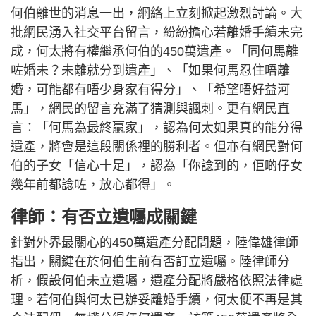
何伯離世的消息一出，網絡上立刻掀起激烈討論。大
批網民湧入社交平台留言，紛紛擔心若離婚手續未完
成，何太將有權繼承何伯的450萬遺產。「同何馬離
咗婚未？未離就分到遺產」、「如果何馬忍住唔離
婚，可能都有唔少身家有得分」、「希望唔好益河
馬」，網民的留言充滿了猜測與諷刺。更有網民直
言：「何馬為最終贏家」，認為何太如果真的能分得
遺產，將會是這段關係裡的勝利者。但亦有網民對何
伯的子女「信心十足」，認為「你諗到的，佢啲仔女
幾年前都諗咗，放心都得」。
律師：有否立遺囑成關鍵
針對外界最關心的450萬遺產分配問題，陸偉雄律師
指出，關鍵在於何伯生前有否訂立遺囑。陸律師分
析，假設何伯未立遺囑，遺產分配將嚴格依照法律處
理。若何伯與何太已辦妥離婚手續，何太便不再是其