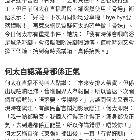
澄清過不曾做「骨妹」，之前只在中、西餐廳打過
工，但日前何太在直播尾段，卻突然使用「骨場」術
語表示：「好啦，下次再同你哋分享啦！bye bye要
落鐘啦！」再惹來網民質疑何太的確曾做「骨妹」。
今日何太亦有重提事件，她説：「我有時係會嗰啲浴
足城洗吓腳，會接觸嗰啲洗腳嘅師傅，佢哋時刻又會
撳下個鐘，搞到有時我講錯，真係搞笑。」
何太自認滿身都係正氣
何太在直播不時叫人點讚：「本來安排人帶貨，但係
出現咗啲阻滯，舊嗰個畀人舉報個，所以留返下次開
個新帳號先，唔緊要，慢慢嚟。」言談間何太又表示
現時在陽江，有網民留言鬧她影衰陽江，何太即說：
「我一啲都唔衰，我個人行得正企得正，滿身都係正
氣，去到邊都係正能量，所以你講錯嘢，唔該你！」
何太又稱自從《東張》播出後，一直「冇覺好瞓」，