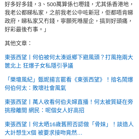
好多好多錢，3、500萬算係乜嘢錢，尤其係香港地，
我老公都睇私家，之前我老公中咗新冠，佢都唔肯睇
政府，睇私家又冇錢，寧願死喺屋企，搞到好頭痛，
好彩最後冇事。」
其他文章：
東張西望丨何伯被何太湊返鄉下避風頭？打風拖兩大
篋北上 狂爆子女私隱引爭議
「樂壇風紀」甄妮揚言罷看《東張西望》！揞名鬧爆
何伯何太：敗壞社會風氣
東張西望丨萬人收看何伯夫婦直播！何太被質疑在旁
挑撥離間 網民：呢個女人好高招
東張西望丨何太晒16歲舊照否認做「骨妹」！談造人
大計想生X個 被要求接吻竟然…