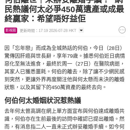
民熱議何太必爭450萬遺產或成最
終贏家：希望唔好益佢
更新時間：17:19 2026-07-28 HKT
影視圈
因「忘年戀」而成為全城熱話的何伯，今日（28日）
驚傳因肝癌與世長辭，享年79歲。據悉何伯近日病情
惡化至無法進食，最終於周一（27日）在醫院病逝，
其家人已獲悉噩耗。何伯的離去，除了讓不少網民感
到突然，更讓外界再度關注他與何太懸而未決的離婚
狀態，以及其留下的450萬資產的最終去向。
何伯何太婚姻狀況惹熱議
去年何太曾高調在網上單方面宣布與何伯達成離婚共
識，何伯亦在生前最後的訪問中確認已提出離婚。然
而，有消息指二人一直未正式辦妥離婚手續。如今何