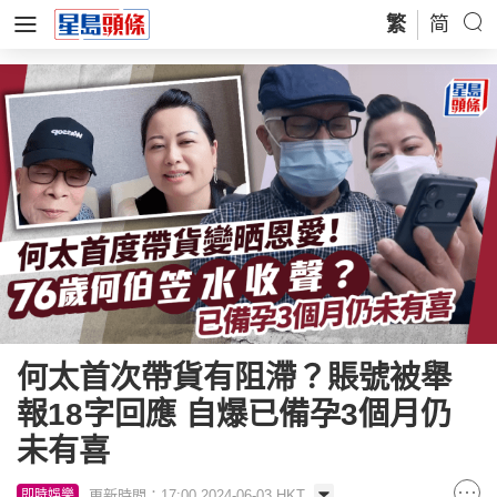
繁
简
何太首次帶貨有阻滯？賬號被舉
報18字回應 自爆已備孕3個月仍
未有喜
更新時間：17:00 2024-06-03 HKT
即時娛樂