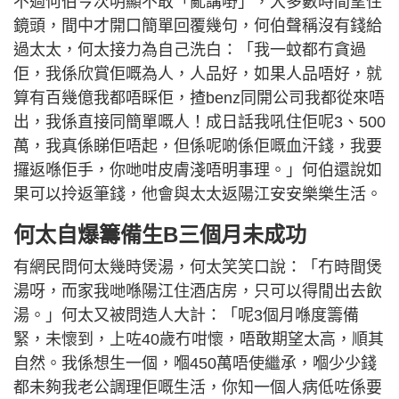
不過何伯今次明顯不敢「亂講嘢」，大多數時間望住
鏡頭，間中才開口簡單回覆幾句，何伯聲稱沒有錢給
過太太，何太接力為自己洗白：「我一蚊都冇貪過
佢，我係欣賞佢嘅為人，人品好，如果人品唔好，就
算有百幾億我都唔睬佢，揸benz同開公司我都從來唔
出，我係直接同簡單嘅人！成日話我吼住佢呢3、500
萬，我真係睇佢唔起，但係呢啲係佢嘅血汗錢，我要
攞返喺佢手，你哋咁皮膚淺唔明事理。」何伯還說如
果可以拎返筆錢，他會與太太返陽江安安樂樂生活。
何太自爆籌備生B三個月未成功
有網民問何太幾時煲湯，何太笑笑口說：「冇時間煲
湯呀，而家我哋喺陽江住酒店房，只可以得閒出去飲
湯。」何太又被問造人大計：「呢3個月喺度籌備
緊，未懷到，上咗40歲冇咁懷，唔敢期望太高，順其
自然。我係想生一個，嗰450萬唔使繼承，嗰少少錢
都未夠我老公調理佢嘅生活，你知一個人病低咗係要