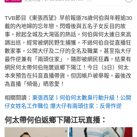
TVB節目《東張西望》早前報道76歲何伯與年輕逾30
載的內地婦的忘年戀，閃婚後與五名子女反目的故
事，掀起全城及大灣區的熱話。何伯與何太連日來高
調出巡，經常被網民野生捕獲，不過何伯自從直播狂
數家事，公開大仔及二仔的全名及職業，甚至指大仔
最忤逆兼有「兩頭住家」，隨即被網民狂轟，結果有
網民何太帶何伯拖篋返鄉下陽江！今日（3日）何太
本來預告在抖音直播帶貨，但因帳戶被舉報，最後改
為直播「傾偈」晒恩愛！
相關閱讀：
東張西望丨何伯何太數臭行動升級！公開
仔女姓名工作職位 爆大仔有兩頭住家：反骨忤逆
何太帶何伯返鄉下陽江玩直播：