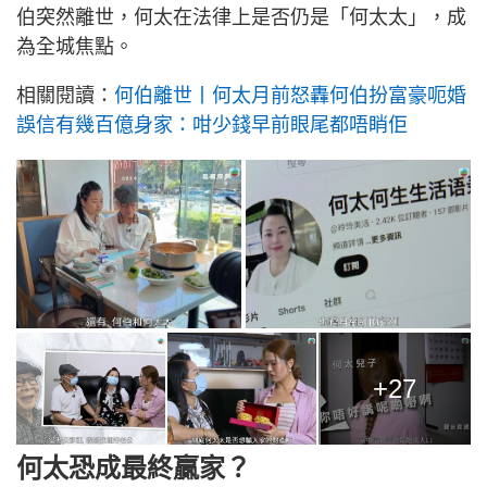
伯突然離世，何太在法律上是否仍是「何太太」，成
為全城焦點。
相關閱讀：
何伯離世丨何太月前怒轟何伯扮富豪呃婚
誤信有幾百億身家：咁少錢早前眼尾都唔睄佢
+27
何太恐成最終贏家？