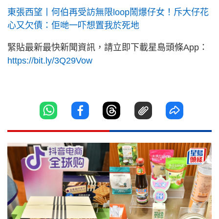
東張西望丨何伯再受訪無限loop鬧爆仔女！斥大仔花
心又欠債：佢哋一吓想置我於死地
緊貼最新最快新聞資訊，請立即下載星島頭條App：
https://bit.ly/3Q29Vow