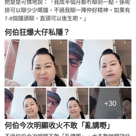
她楚楚可憐地說：「我成半個月都冇瞓到一點，係呢
排可以瞓少少嘅鐘，不過我瞓一陣仲好精神，如果有
7-8個鐘頭瞓，直頭可以後生啲。」
何伯狂爆大仔私隱？
+30
何伯今次明顯收火不敢「亂講嘢」