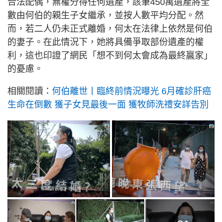
合法配偶，無權分得任何遺產，該筆450萬遺產將全
數由何伯的親生子女繼承，並按人數平均分配。然
而，若二人仍未正式離婚，何太在法律上依然是何伯
的妻子。在此情況下，她將具備爭取部份遺產的權
利，這也印證了網民「想不到何太會成為最終贏家」
的憂慮。
相關閱讀：
何伯離世丨臨終前情況曝光 6月確診肝癌
生命在倒數 獲子女見最後一面 獲牧師洗禮安詳告別