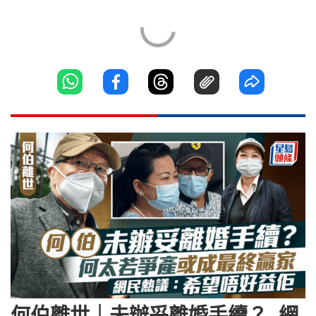
何伯離世｜未辦妥離婚手續？ 網