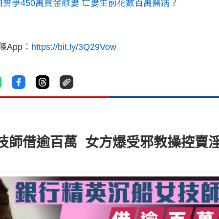
誓爭450萬買金慰妻 亡妻生前花數百萬醫病？
App：
https://bit.ly/3Q29Vow
技師借逾百萬 女方爆受邪教操控賣