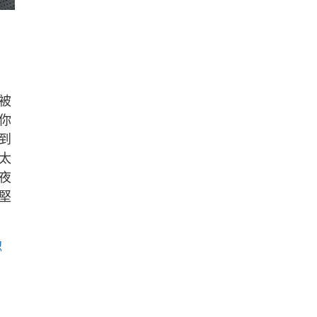
被
你
到
太
夜
堅
認