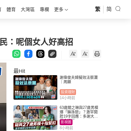
繁
简
育
體育
大灣區
專欄
更多
網民：呢個女人好高招
最Hit
謝偉俊夫婦擬效法蔡瀾
｜周顯
投資理財
14小時前
63歲關之琳與27歲男模
爆「嫲孫戀」？激罕開
腔19字回應：多謝大家
掛念近況
影視圈
8小時前