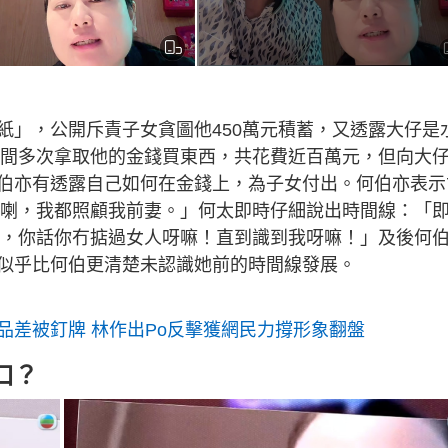
紙」，公開斥責子女貪圖他450萬元積蓄，又透露大仔是
年期間多次拿取他的金錢買東西，共花費近百萬元，但向大
伯亦有透露自己如何在金錢上，為子女付出。何伯亦表示
幾年喇，我都照顧我前妻。」何太即時仔細說出時間線：「
2年，你話你冇掂過女人呀嘛！直到識到我呀嘛！」及後何
似乎比何伯更清楚未認識她前的時間線發展。
品差被釘牌 林作出Po反擊獲網民力撐形象翻盤
口？