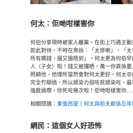
何太：佢哋咁樣害你
何伯分享現時被家人離棄，在街上巧遇主動
如此對待，不時在旁說：「太慘喇」、「太
所有嘅錢，搵又搵唔到」。何太更為何伯早
人（子女）啦！錢又被攞晒，萬一你真係要
照顧他，他理所當然會對何太更好。何太亦
完全冇瞓過，所以感染力弱咗就感染咗，最
強捱過嚟，你死咗幾次啦！佢哋咁樣害你…
相關閱讀：
東張西望丨何太與前夫都係忘年
網民：這個女人好恐怖