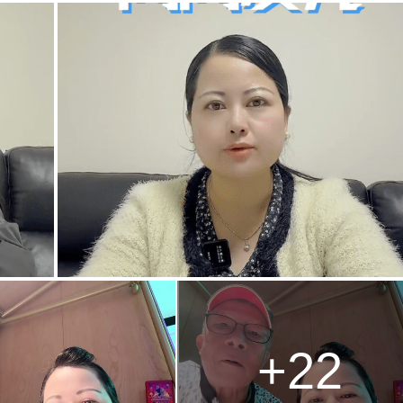
g
T
i
m
e
+22