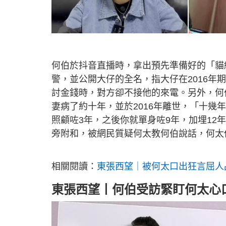
何伯於抖音直播時，拿出預先準備好的「貓
警，並公開大仔的全名，指大仔在2016
討金錢時，對方卻不接他的來電。另外，何
妻病了約十年，並於2016年離世，「十
照顧咗3年，之後你就單身咗9年，加埋1
旁附和，被網民質疑何太教何伯說話，何太
相關閱讀：
東張西望｜被何太口出狂言屈人
東張西望丨何伯受訪緊盯何太心