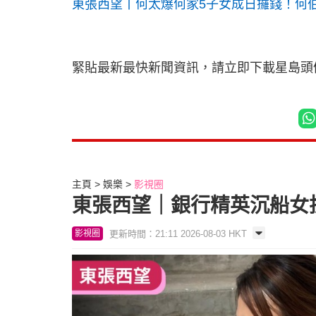
東張西望丨何太爆何家5子女成日攞錢！何伯
緊貼最新最快新聞資訊，請立即下載星島頭條
主頁
娛樂
影視圈
東張西望｜銀行精英沉船女
更新時間：21:11 2026-08-03 HKT
影視圈