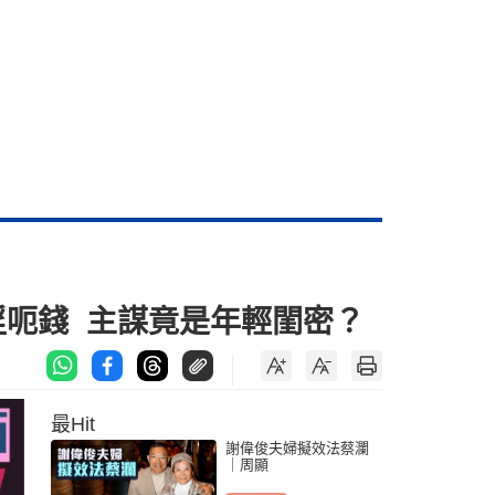
淫呃錢 主謀竟是年輕閨密？
最Hit
謝偉俊夫婦擬效法蔡瀾
｜周顯