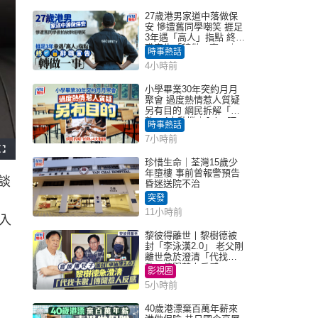
27歲港男家道中落做保
安 慘遭舊同學嘲笑 捱足
3年遇「高人」指點 終辭
職宣告「轉做一事」｜
時事熱話
Juicy叮
4小時前
小學畢業30年突約月月
聚會 過度熱情惹人質疑
另有目的 網民拆解「扮
熟」4大動機｜Juicy叮
時事熱話
7小時前
F
u
珍惜生命｜荃灣15歲少
l
年墮樓 事前曾報警預告
l
談
s
昏迷送院不治
c
r
突發
e
e
11小時前
n
入
黎彼得離世丨黎樹德被
封「李泳漢2.0」 老父剛
離世急於澄清「代找卡
數」傳聞惹人反感
影視圈
5小時前
40歲港漂棄百萬年薪來