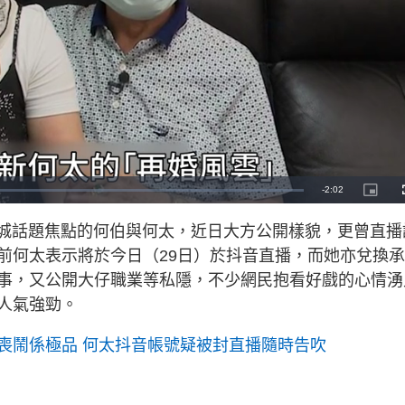
R
-
2:02
P
i
c
e
t
全城話題焦點的何伯與何太，近日大方公開樣貌，更曾直播
u
r
m
e
前何太表示將於今日（29日）於抖音直播，而她亦兌換承
-
i
a
n
事，又公開大仔職業等私隱，不少網民抱看好戲的心情湧
-
P
i
人氣強勁。
i
c
t
n
u
r
喪鬧係極品 何太抖音帳號疑被封直播隨時告吹
e
i
n