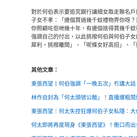
對於何伯表示要追究銀行讓細女取走聯名戶
子女不孝：「邊個買過幾千蚊禮物畀你呀？
你照顧咗佢哋幾十年，有邊個捨得買幾千蚊
強調自己的付出，以此挑撥何伯與何伯子女
犀利，挑撥離間」、「呢條女好高招」、「
其他文章：
東張西望丨何伯強調「一晚五次」冇講大話
林作自封為「何太頭號公敵」！直播爆粗鬧爆
東張西望｜何太失控狂爆何伯子女私隱：大
何太即將再度現身《東張西望》！衝口而出