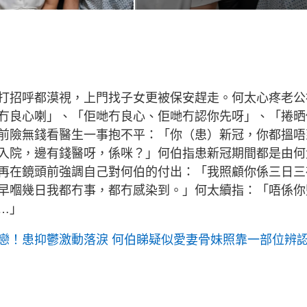
打招呼都漠視，上門找子女更被保安趕走。何太心疼老公
冇良心喇」、「佢哋冇良心、佢哋冇認你先呀」、「捲晒
前險無錢看醫生一事抱不平：「你（患）新冠，你都搵唔
入院，邊有錢醫呀，係咪？」何伯指患新冠期間都是由何
再在鏡頭前強調自己對何伯的付出：「我照顧你係三日三
早嗰幾日我都冇事，都冇感染到。」何太續指：「唔係你
…」
戀！患抑鬱激動落淚 何伯睇疑似愛妻骨妹照靠一部位辨