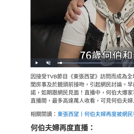
L
P
U
o
l
n
a
a
m
d
y
u
因接受TVB節目《東張西望》訪問而成為
e
t
d
e
:
閨房事及於鏡頭前接吻，引起網民討論。早
2
5
.
諾，如期跟網民見面！直播中，何伯大爆家
0
4
直播間，最多高達萬人收看，可見何伯夫婦
%
相關閱讀：
東張西望丨何伯夫婦再度被網民
何伯夫婦再度直播：