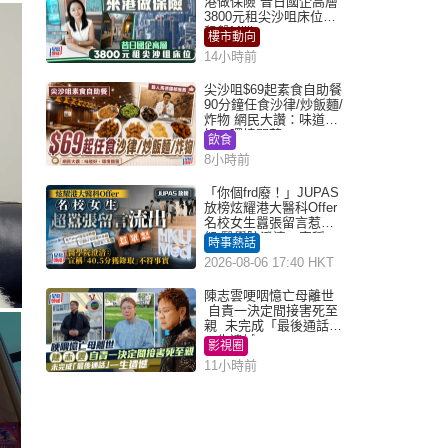
港做保險 昔日國企高層
3800元租尖沙咀床位｜
租盤Million
樓市動向
14小時前
尖沙咀$69起素食自助餐
90分鐘任食沙律/炒飯麵/
炸物 網民大讚：味道
好，環境闊落
飲食
8小時前
「你個frd廢！」JUPAS
放榜炫耀港大醫科Offer
名校女生囂張留言惹眾
怒 醫學院澄清：宣稱
時事熱話
「40.5分獲錄取」不符事
2026-08-06 17:40 HKT
實｜Juicy叮
陳志雲哽咽憶亡母離世
自責一決定間接害死至
親 未完成「最後通話」
一生遺憾
影視圈
11小時前