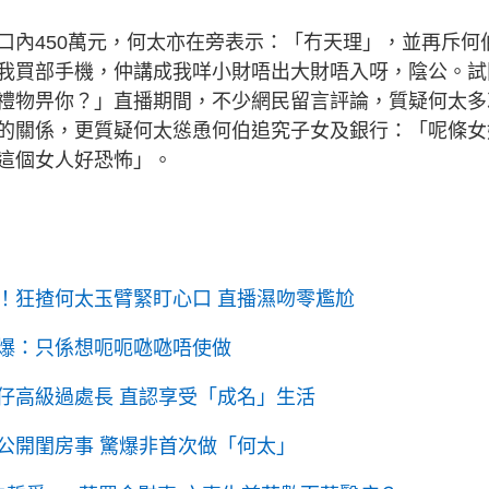
口內450萬元，何太亦在旁表示：「冇天理」，並再斥何
我買部手機，仲講成我咩小財唔出大財唔入呀，陰公。試
禮物畀你？」直播期間，不少網民留言評論，質疑何太多
的關係，更質疑何太慫恿何伯追究子女及銀行：「呢條女
這個女人好恐怖」。
！狂揸何太玉臂緊盯心口 直播濕吻零尷尬
：只係想呃呃𠱁𠱁唔使做
仔高級過處長 直認享受「成名」生活
公開閨房事 驚爆非首次做「何太」