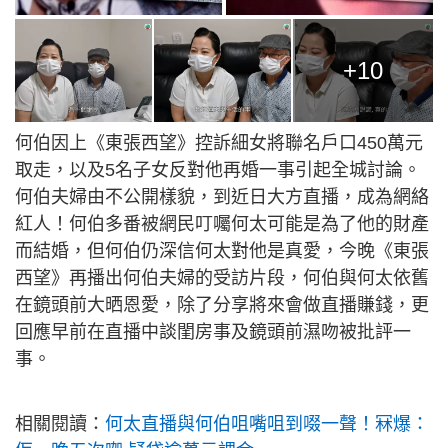
+10
何伯因上《東張西望》控訴細女將聯名戶口450萬元
取走，以及5名子女反對他再婚一事引起全城討論。
何伯夫婦由不公開樣貌，到近日大方直播，成為網絡
紅人！何伯多番被網民叮囑何太可能是為了他的財產
而結婚，但何伯仍深信何太對他是真愛，今晚《東張
西望》再播出何伯夫婦的受訪片段，何伯與何太依舊
在鏡頭前大晒恩愛，除了分享將來會做直播賺錢，更
回應早前在直播中談閨房事及鏡頭前濕吻被批評一
事。
相關閱讀：
何太直播與何伯咀嘴咀到啜一聲！冧爆：