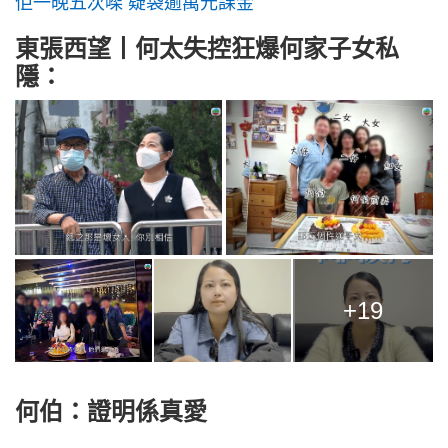
佢一晚五次㗎 疑袋逾萬元課金
東張西望丨何太失控狂爆何家子女私
隱：
+19
何伯：證明係真愛