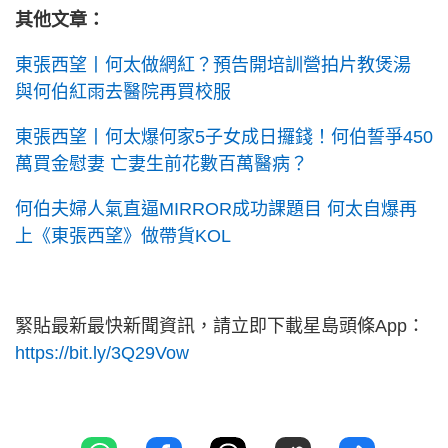
其他文章：
東張西望丨何太做網紅？預告開培訓營拍片教煲湯
與何伯紅雨去醫院再買校服
東張西望丨何太爆何家5子女成日攞錢！何伯誓爭450
萬買金慰妻 亡妻生前花數百萬醫病？
何伯夫婦人氣直逼MIRROR成功課題目 何太自爆再
上《東張西望》做帶貨KOL
緊貼最新最快新聞資訊，請立即下載星島頭條App：
https://bit.ly/3Q29Vow