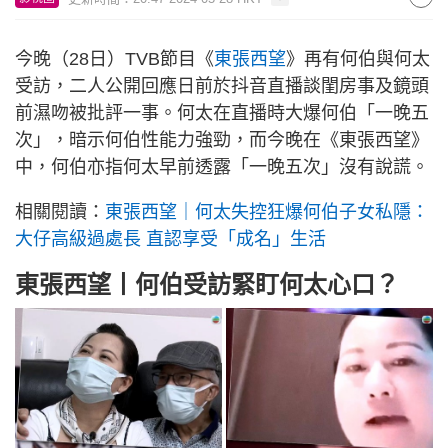
今晚（28日）TVB節目《
東張西望
》再有何伯與何太
受訪，二人公開回應日前於抖音直播談閨房事及鏡頭
前濕吻被批評一事。何太在直播時大爆何伯「一晚五
次」，暗示何伯性能力強勁，而今晚在《東張西望》
中，何伯亦指何太早前透露「一晚五次」沒有說謊。
相關閱讀：
東張西望｜何太失控狂爆何伯子女私隱：
大仔高級過處長 直認享受「成名」生活
東張西望丨何伯受訪緊盯何太心口？