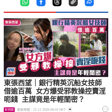
東張西望｜銀行精英沉船女技師
借逾百萬 女方爆受邪教操控賣淫
呃錢 主謀竟是年輕閨密？
更新時間：21:11 2026-08-03 HKT
影視圈