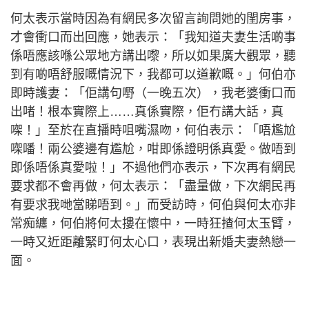
何太表示當時因為有網民多次留言詢問她的閨房事，
才會衝口而出回應，她表示：「我知道夫妻生活啲事
係唔應該喺公眾地方講出嚟，所以如果廣大觀眾，聽
到有啲唔舒服嘅情況下，我都可以道歉嘅。」何伯亦
即時護妻：「佢講句嘢（一晚五次），我老婆衝口而
出啫！根本實際上……真係實際，佢冇講大話，真
㗎！」至於在直播時咀嘴濕吻，何伯表示：「唔尷尬
㗎噃！兩公婆邊有尷尬，咁即係證明係真愛。做唔到
即係唔係真愛啦！」不過他們亦表示，下次再有網民
要求都不會再做，何太表示：「盡量做，下次網民再
有要求我哋當睇唔到。」而受訪時，何伯與何太亦非
常痴纏，何伯將何太摟在懷中，一時狂揸何太玉臂，
一時又近距離緊盯何太心口，表現出新婚夫妻熱戀一
面。