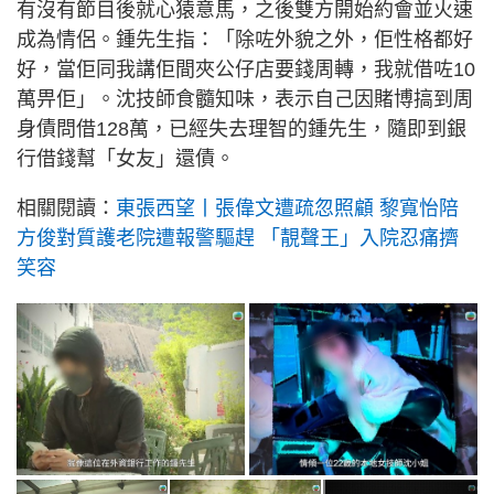
有沒有節目後就心猿意馬，之後雙方開始約會並火速
成為情侶。鍾先生指：「除咗外貌之外，佢性格都好
好，當佢同我講佢間夾公仔店要錢周轉，我就借咗10
萬畀佢」。沈技師食髓知味，表示自己因賭博搞到周
身債問借128萬，已經失去理智的鍾先生，隨即到銀
行借錢幫「女友」還債。
相關閱讀：
東張西望丨張偉文遭疏忽照顧 黎寬怡陪
方俊對質護老院遭報警驅趕 「靚聲王」入院忍痛擠
笑容