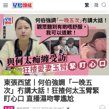
繁
简
東張西望丨何伯強調「一晚五
次」冇講大話！狂揸何太玉臂緊
盯心口 直播濕吻零尷尬
更新時間：20:47 2024-05-28 HKT
影視圈