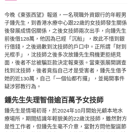
今晚《東張西望》報道，一名現職外資銀行的年輕男
子鍾先生，到香港水療中心跟22歲的女技師發生關係
後發展成情侶關係，之後女技師兩次出手，向鍾先生
前後借128萬，他因為已經「沉船」，故此不惜到銀
行借錢，之後過數到沈技師的戶口中。正所謂「財到
光棍手」，沈技師之後多次放鍾先生飛機更拒絕見
面，後者不忿被騙巨款決定報東張。當東張展開調查
找到沈技師，後者竟指自己才是受害者，鍾先生借予
她的近130萬，自己「一個仙都冇攞」，並揭開事件
疑涉邪教行為。
鍾先生失理智借逾百萬予女技師
鍾先生是情場初哥，於2024年10月開始光顧本地水
療場所，期間結識年輕貌美的22歲沈技師，雖然對方
是性工作者，但鍾先生毫不介意，當對方問他聖誕節