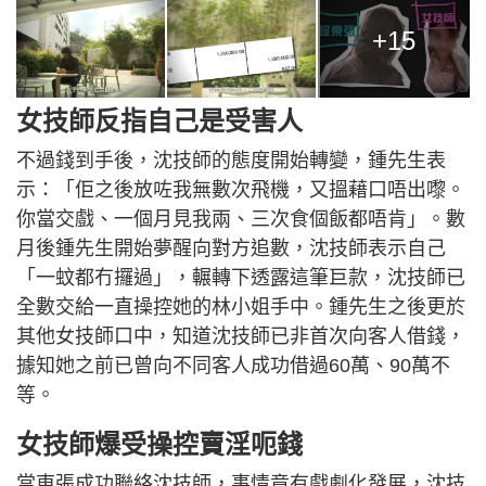
+15
女技師反指自己是受害人
不過錢到手後，沈技師的態度開始轉變，鍾先生表
示：「佢之後放咗我無數次飛機，又搵藉口唔出嚟。
你當交戲、一個月見我兩、三次食個飯都唔肯」。數
月後鍾先生開始夢醒向對方追數，沈技師表示自己
「一蚊都冇攞過」，輾轉下透露這筆巨款，沈技師已
全數交給一直操控她的林小姐手中。鍾先生之後更於
其他女技師口中，知道沈技師已非首次向客人借錢，
據知她之前已曾向不同客人成功借過60萬、90萬不
等。
女技師爆受操控賣淫呃錢
當東張成功聯絡沈技師，事情竟有戲劇化發展，沈技