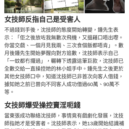
女技師反指自己是受害人
不過錢到手後，沈技師的態度開始轉變，鍾先生表
示：「佢之後放咗我無數次飛機，又搵藉口唔出嚟。
你當交戲、一個月見我兩、三次食個飯都唔肯」。數
月後鍾先生開始夢醒向對方追數，沈技師表示自己
「一蚊都冇攞過」，輾轉下透露這筆巨款，沈技師已
全數交給一直操控她的林小姐手中。鍾先生之後更於
其他女技師口中，知道沈技師已非首次向客人借錢，
據知她之前已曾向不同客人成功借過60萬、90萬不
等。
女技師爆受操控賣淫呃錢
當東張成功聯絡沈技師，事情竟有戲劇化發展，沈技
師指她才是受害者。沈技師表示，她13歲開始結識補