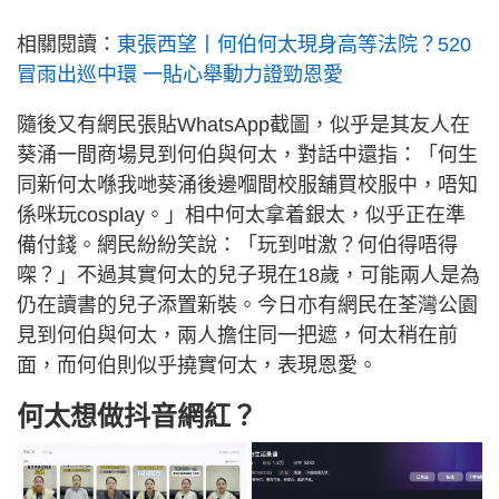
相關閱讀：
東張西望丨何伯何太現身高等法院？520
冒雨出巡中環 一貼心舉動力證勁恩愛
隨後又有網民張貼WhatsApp截圖，似乎是其友人在
葵涌一間商場見到何伯與何太，對話中還指：「何生
同新何太喺我哋葵涌後邊嗰間校服舖買校服中，唔知
係咪玩cosplay。」相中何太拿着銀太，似乎正在準
備付錢。網民紛紛笑說：「玩到咁激？何伯得唔得
㗎？」不過其實何太的兒子現在18歲，可能兩人是為
仍在讀書的兒子添置新裝。今日亦有網民在荃灣公園
見到何伯與何太，兩人擔住同一把遮，何太稍在前
面，而何伯則似乎撓實何太，表現恩愛。
何太想做抖音網紅？