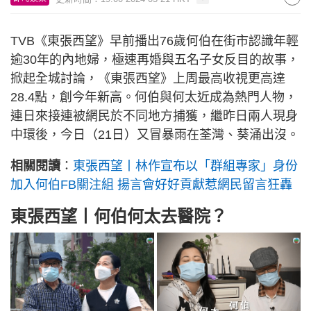
TVB《東張西望》早前播出76歲何伯在街市認識年輕
逾30年的內地婦，極速再婚與五名子女反目的故事，
掀起全城討論，《東張西望》上周最高收視更高達
28.4點，創今年新高。何伯與何太近成為熱門人物，
連日來接連被網民於不同地方捕獲，繼昨日兩人現身
中環後，今日（21日）又冒暴雨在荃灣、葵涌出沒。
相關閱讀
：
東張西望丨林作宣布以「群組專家」身份
加入何伯FB關注組 揚言會好好貢獻惹網民留言狂轟
東張西望丨何伯何太去醫院？