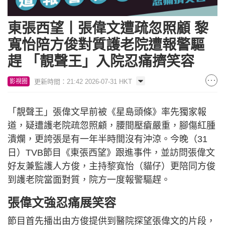
東張西望丨張偉文遭疏忽照顧 黎
寬怡陪方俊對質護老院遭報警驅
趕 「靚聲王」入院忍痛擠笑容
更新時間：21:42 2026-07-31 HKT
影視圈
「靚聲王」張偉文早前被《星島頭條》率先獨家報
道，疑遭護老院疏忽照顧，腰間壓瘡嚴重，腳傷紅腫
潰爛，更誇張是有一年半時間沒有沖涼。今晚（31
日）TVB節目《東張西望》跟進事件，並訪問張偉文
好友兼監護人方俊，主持黎寬怡（貓仔）更陪同方俊
到護老院當面對質，院方一度報警驅趕。
張偉文強忍痛展笑容
節目首先播出由方俊提供到醫院探望張偉文的片段，