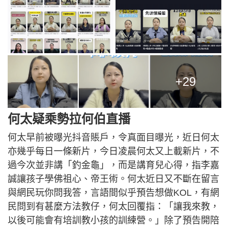
+29
何太疑乘勢拉何伯直播
何太早前被曝光抖音賬戶，令真面目曝光，近日何太
亦幾乎每日一條新片，今日凌晨何太又上載新片，不
過今次並非講「釣金龜」，而是講育兒心得，指李嘉
誠讓孩子學佛祖心、帝王術。何太近日又不斷在留言
與網民玩你問我答，言語間似乎預告想做KOL，有網
民問到有甚麼方法教仔，何太回覆指：「讓我來教，
以後可能會有培訓教小孩的訓練營。」除了預告開陪