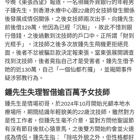
今晚《東張西望》報道，一名現職外資銀行的年輕男
子鍾先生，到香港水療中心跟22歲的女技師發生關係
後發展成情侶關係，之後女技師兩次出手，向鍾先生
前後借128萬，他因為已經「沉船」，故此不惜到銀
行借錢，之後過數到沈技師的戶口中。正所謂「財到
光棍手」，沈技師之後多次放鍾先生飛機更拒絕見
面，後者不忿被騙巨款決定報東張。當東張展開調查
找到沈技師，後者竟指自己才是受害者，鍾先生借予
她的近130萬，自己「一個仙都冇攞」，並揭開事件
疑涉邪教行為。
鍾先生失理智借逾百萬予女技師
鍾先生是情場初哥，於2024年10月開始光顧本地水
療場所，期間結識年輕貌美的22歲沈技師，雖然對方
是性工作者，但鍾先生毫不介意，當對方問他聖誕節
有沒有節目後就心猿意馬，之後雙方開始約會並火速
成為情侶。鍾先生指：「除咗外貌之外，佢性格都好