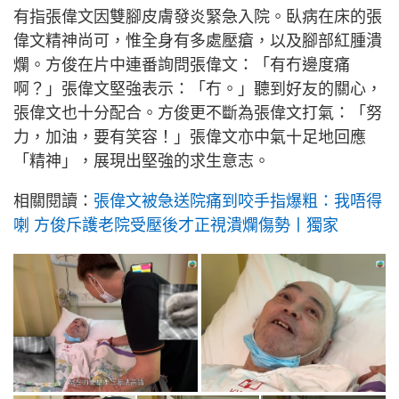
有指張偉文因雙腳皮膚發炎緊急入院。臥病在床的張
偉文精神尚可，惟全身有多處壓瘡，以及腳部紅腫潰
爛。方俊在片中連番詢問張偉文：「有冇邊度痛
啊？」張偉文堅強表示：「冇。」聽到好友的關心，
張偉文也十分配合。方俊更不斷為張偉文打氣：「努
力，加油，要有笑容！」張偉文亦中氣十足地回應
「精神」，展現出堅強的求生意志。
相關閱讀：
張偉文被急送院痛到咬手指爆粗：我唔得
喇 方俊斥護老院受壓後才正視潰爛傷勢丨獨家