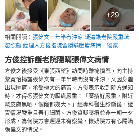
+29
相關閱讀：
張偉文一年半冇沖涼 疑遭護老院嚴重疏
忽照顧 經理人方俊指院舍隱瞞壓瘡病情丨獨家
方俊控訴護老院隱瞞張偉文病情
方俊之後接受《東張西望》訪問時難掩憤怒，向主持
黎寬怡揭露張偉文有一年半時間沒有沖涼，又因身體
出現壓瘡，承受極大的痛苦。方俊表示收到院方通知
時，才得悉張偉文的壓瘡嚴重：「壓瘡好嚴重，附近
嘅皮膚黑晒，個窿都幾大。」經專科醫生診斷後，證
實情況嚴重且帶有細菌。方俊質疑壓瘡並非一朝一夕
形成，為何院方會遲遲未有察覺，懷疑院方有心隱瞞
張偉文的情況。