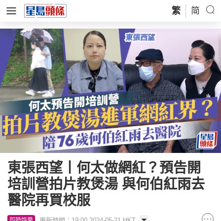
繁
简
東張西望丨何太做網紅？預告開
培訓營拍片教煲湯 與何伯紅雨去
醫院再買校服
更新時間：19:00 2024-05-21 HKT
即時娛樂