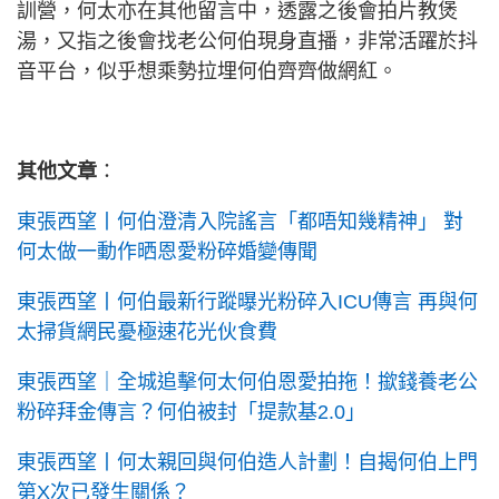
訓營，何太亦在其他留言中，透露之後會拍片教煲
湯，又指之後會找老公何伯現身直播，非常活躍於抖
音平台，似乎想乘勢拉埋何伯齊齊做網紅。
其他文章
：
東張西望丨何伯澄清入院謠言「都唔知幾精神」 對
何太做一動作晒恩愛粉碎婚變傳聞
東張西望丨何伯最新行蹤曝光粉碎入ICU傳言 再與何
太掃貨網民憂極速花光伙食費
東張西望｜全城追擊何太何伯恩愛拍拖！撳錢養老公
粉碎拜金傳言？何伯被封「提款基2.0」
東張西望丨何太親回與何伯造人計劃！自揭何伯上門
第X次已發生關係？