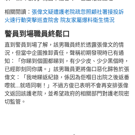
相關閱讀：
張偉文疑遭護老院疏忽照顧社署接投訴
火速行動突擊巡查院舍 院友家屬爆料衞生情況
警員到場職員終鬆口
直到警員到場了解，該男職員終於透露張偉文的情
況，但當中企圖推卸責任，聲稱初期發現時已有通
知：「你睇到個圖都睇到，有少少皮、少少黑個時，
已經即刻同你講。」該男職員更將傷口惡化歸咎於張
偉文：「我哋睇返紀錄，係因為佢嗰日出院之後返番
嚟就...就唔同喇！」不過方俊已表明不會再安排張偉
文返回該護老院，並希望政府的相關部門對護老院密
切監管。