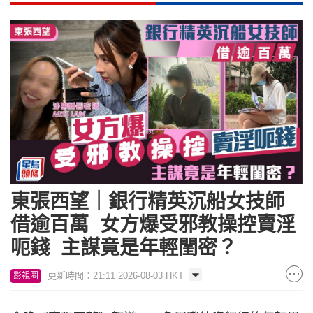
東張西望｜銀行精英沉船女技師
借逾百萬 女方爆受邪教操控賣淫
呃錢 主謀竟是年輕閨密？
更新時間：21:11 2026-08-03 HKT
影視圈