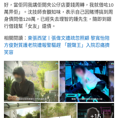
好，當佢同我講佢間夾公仔店要錢周轉，我就借咗10
萬畀佢」。沈技師食髓知味，表示自己因賭博搞到周
身債問借128萬，已經失去理智的鍾先生，隨即到銀
行借錢幫「女友」還債。
相關閱讀：
東張西望丨張偉文遭疏忽照顧 黎寬怡陪
方俊對質護老院遭報警驅趕 「靚聲王」入院忍痛擠
笑容
+15