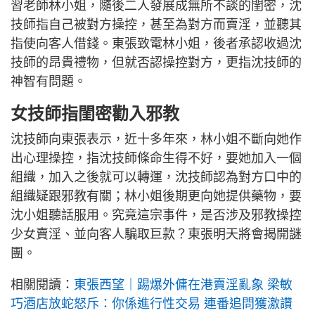
習老師林小姐，隨後二人發展成無所不談的閨密，沈
技師指自己被對方操控，甚至為對方而賣淫，並聽其
指使向客人借錢。東張致電林小姐，後者承認收過沈
技師的昂貴禮物，但就否認操控對方，更指沈技師的
神智有問題。
女技師指閨密勸入邪教
沈技師向東張表示，近十多年來，林小姐不斷向她作
出心理操控，指沈技師條命生得不好，要她加入一個
組織，加入之後就可以轉運，沈技師認為對方口中的
組織疑跟邪教有關；林小姐後期更向她提供藥物，要
沈小姐聽話服用。究竟這宗事件，是否涉及邪教操控
少女賣淫、並向客人騙取巨款？東張明天將會揭開謎
團。
相關閱讀：
東張西望｜踢爆外傭在港賣淫亂象 梁敏
巧酒店放蛇怒斥：你係進行性交易 連番追問獲激讚