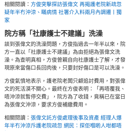
相關閱讀：
方俊突擊探訪張偉文 再揭護老院新疏忽
疑年半冇沖涼、瞞病情 社署介入料兩月內調遷丨獨
家
院方稱「社康護士不建議」洗澡
談到張偉文的洗澡問題，方俊指過去一年半以來，院
方一直以「社康護士不建議」為由拒絕為張偉文洗
澡。為查明真相，方俊曾親自向社康護士了解，才發
現原來當傷口長回肉後，只要封好傷口是可以洗澡。
方俊氣憤地表示，護老院老闆只顧追討費用，對張偉
文的死活漠不關心。最終在方俊表明：「再唔覆我、
唔沖涼就暫停交費」，院方為了收錢，竟稱已在當日
為張偉文沖涼，要求方俊補繳費用。
相關閱讀：
張偉文託方俊處理後事及資產 經理人爆
年半冇沖涼斥護老院疏忽 網民：探佢嗰啲人咁都唔