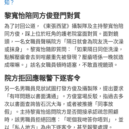
知？
黎寬怡陪同方俊登門對質
為了討回公道，《東張西望》攝製隊及主持黎寬怡陪
同方俊，踩上位於旺角的護老院當面對質。面對鏡
頭，一名女職員聲稱院方「隔日就會為院友洗一次澡
或抹身」。黎寬怡隨即質問：「如果隔日同佢洗澡，
點解壓瘡會去到咁嚴重先被發現？壓瘡唔係一晚就造
成㗎嘛。」該名女職員頓時語塞，不敢直視鏡頭。
院方拒回應報警下逐客令
另一名男職員見狀試圖打發方俊及攝製隊，提出要求
「有咩問題以書面溝通」。方俊當場反駁，指過去多
次以書面查詢皆石沉大海，或者被推搪「同事放
假」。主持黎寬怡追問院方是否間接承認疏忽照顧
時，該男職員拒絕回應：「呢個我哋答你唔到」，並
以「私人地方」為由下逐客令，甚至報警處理。