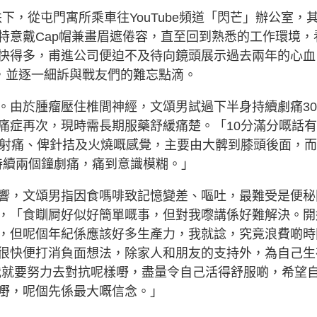
下，從屯門寓所乘車往YouTube頻道「閃芒」辦公室，
特意戴Cap帽兼畫眉遮倦容，直至回到熟悉的工作環境，
快得多，甫進公司便迫不及待向鏡頭展示過去兩年的心血
等，並逐一細訴與戰友們的難忘點滴。
。由於腫瘤壓住椎間神經，文頌男試過下半身持續劇痛3
痛症再次，現時需長期服藥舒緩痛楚。「10分滿分嘅話有
放射痛、俾針拮及火燒嘅感覺，主要由大髀到膝頭後面，
然持續兩個鐘劇痛，痛到意識模糊。」
響，文頌男指因食嗎啡致記憶變差、嘔吐，最難受是便秘
，「食瞓屙好似好簡單嘅事，但對我嚟講係好難解決。開
，但呢個年紀係應該好多生產力，我就諗，究竟浪費啲時
很快便打消負面想法，除家人和朋友的支持外，為自己生
，我就要努力去對抗呢樣嘢，盡量令自己活得舒服啲，希望
嘢，呢個先係最大嘅信念。」