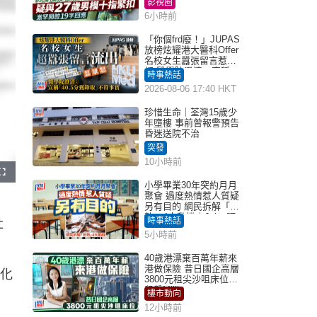
影視圈
6小時前
「你個frd廢！」JUPAS
放榜炫耀港大醫科Offer
名校女生囂張留言惹眾
怒 醫學院澄清：宣稱
時事熱話
「40.5分獲錄取」不符事
2026-08-06 17:40 HKT
實｜Juicy叮
珍惜生命｜荃灣15歲少
年墮樓 事前曾報警預告
昏迷送院不治
突發
10小時前
F
u
小學畢業30年突約月月
l
聚會 過度熱情惹人質疑
l
s
另有目的 網民拆解「扮
c
熟」4大動機｜Juicy叮
r
時事熱話
社
e
e
5小時前
n
40歲港漂棄百萬年薪來
港做保險 昔日國企高層
次化
3800元租尖沙咀床位｜
租盤Million
樓市動向
12小時前