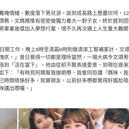
難掩情緒，數度落下男兒淚。談到成長路上歷盡坎坷，1
債務，文媽媽惟有密密做獨力養大一對子女，終於捱到囝
男畢業後還加入夢想行業，惜不久再次遇上人生重大難關
去日間工作，晚上8時至清晨6時則做清潔工幫補家計，文
愧疚。」昔日覺得一切都是理所當然，一場大病令文頌男
悟到「活在當下」。他由從前不敢表達愛意，到現在逐漸
如下：「有時見阿媽幫我做啲嘢，我會同佢講『媽咪，我
己時間唔係好多，就算朋友，以前好多嘢都覺得好尷尬唔
咪講出嚟囉。」