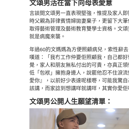
文頌男活在當下向母表愛意
言談間文頌男一直表現堅強，惟提及家人即
時父親為菲律賓情婦拋妻棄子，更留下大筆
取得藝術管理及藝術教育雙學士資格。文頌
就是病魔來襲。
年過60的文媽媽為方便照顧病兒，索性辭
嘆道：「我冇工作仲要佢照顧我，自己都好
覺，家人和朋友無私付出的可貴，亦真正領
低「包袱」擁抱身邊人，說罷他忍不住淚流
愛你』，以前好少表達呢樣嘢，可能我驚自
該講，而家諗到想講咩就講咩，其實你愛佢
文頌男公開人生願望清單：