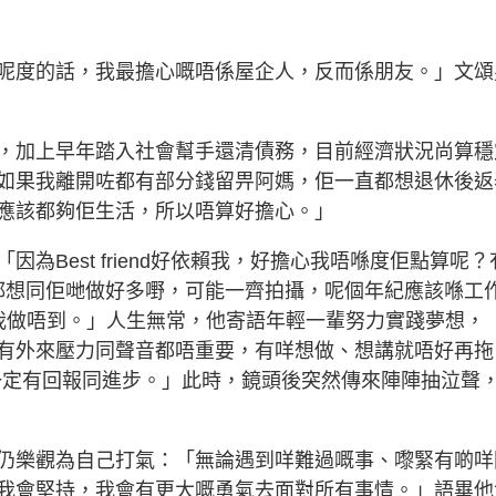
呢度的話，我最擔心嘅唔係屋企人，反而係朋友。」文頌
，加上早年踏入社會幫手還清債務，目前經濟狀況尚算穩
如果我離開咗都有部分錢留畀阿媽，佢一直都想退休後返
應該都夠佢生活，所以唔算好擔心。」
為Best friend好依賴我，好擔心我唔喺度佢點算呢？
。我都想同佢哋做好多嘢，可能一齊拍攝，呢個年紀應該喺工
，但我做唔到。」人生無常，他寄語年輕一輩努力實踐夢想，
有外來壓力同聲音都唔重要，有咩想做、想講就唔好再拖
係一定有回報同進步。」此時，鏡頭後突然傳來陣陣抽泣聲
仍樂觀為自己打氣：「無論遇到咩難過嘅事、嚟緊有啲咩
我會堅持，我會有更大嘅勇氣去面對所有事情。」語畢他