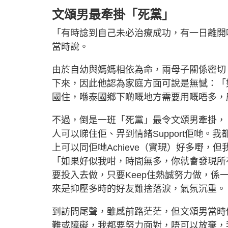
文頌男最牽掛「死黨」
「有時諗到自己未必治療成功，有一日離開
當時說。
由於自幼與媽媽相依為命，兩母子關係密切
下來，因此他認為家庭方面可說是無憾：「
國住，喺泰國鄉下啲嘅地方需要用嘅唔多，
不過，倒是一班「死黨」最令文頌男牽掛，「因
人可以睇住佢、畀到情緒Support佢哋
上可以同佢哋Achieve（實現）好多嘢
「如果好似我咁，時間無多，你就會發現所
要投入去做，只要Keep住熱誠努力做，
來是抑壓多時的好友難捨落淚，氣氛沉重。
到訪問尾聲，雖感前路茫茫，但文頌男當時
難或障礙，我都要努力面對，唔可以放棄，