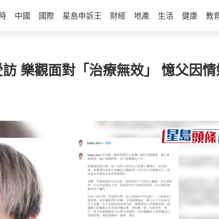
時
中國
國際
星島申訴王
財經
地產
生活
健康
教
受訪 樂觀面對「治療無效」 憶父因