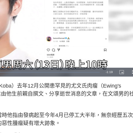
R
-
1:19
P
i
c
e
t
ba）去年12月公開患罕見的尤文氏肉瘤（Ewing's
u
r
m
e
，相信由他生前親自撰文、分享逝世消息的文章，在文頌男的
-
i
a
n
-
P
i
i
c
當時他指由發病起至今年4月已停工大半年，無奈經歷五
t
n
u
r
的惡性腫瘤疑有增大跡象。
e
i