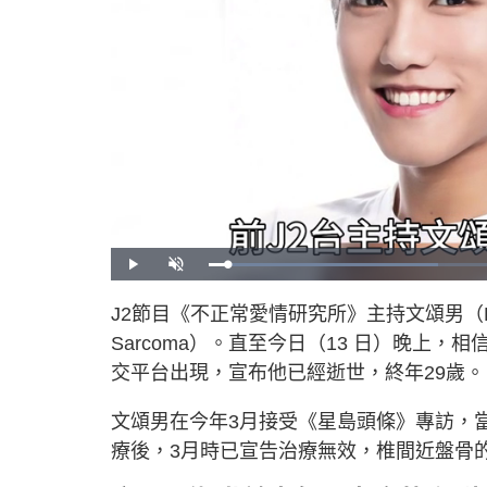
L
P
U
o
l
n
a
a
m
d
y
u
J2節目《不正常愛情研究所》主持文頌男（Ko
e
t
d
e
:
Sarcoma）。直至今日（13 日）晚上
3
5
.
交平台出現，宣布他已經逝世，終年29歲。
7
0
%
文頌男在今年3月接受《星島頭條》專訪，
療後，3月時已宣告治療無效，椎間近盤骨