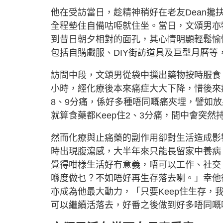
他在受訪當日，趁精神稍好在老友Dean攙扶
全程墊住自備咕𠱸就住坐。當日，文頌男亦
到昔日朝夕相對的面孔，其心情明顯輕鬆愉
包括自購戲服、DIY街訪道具及巨型月曆
訪問中段，文頌男從袋中摷出藥物按時服食
小時，經化療後本來痛症大大下降，惜後來
8、9分痛，係好多種唔同嘅痛夾埋，譬如
就算食藥都Keep住2、3分痛，間中會突
然而化療與止痛藥的副作用卻對生活造成影
時出現腹瀉感，大半年來只能長留家中養病
覺得咁樣生活好冇意義，唔可以工作、社交
喺度做乜？不如唔好再生存落去喇。」幸他
亦成為他最大動力，「只要Keep住生存
可以繼續活落去，好番之後做到好多唔同嘅