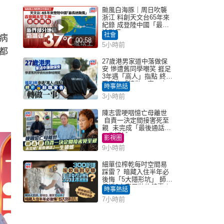
颱風白海豚｜周日吹襲
浙江 料創天文台65年來
紀錄 成登陸中國「最長
途颱風」
社會
病
00:58
5小時前
都
27歲港男家道中落做保
安 慘遭舊同學嘲笑 捱足
3年遇「高人」指點 終辭
職宣告「轉做一事」｜
時事熱話
Juicy叮
3小時前
陳志雲哽咽憶亡母離世
自責一決定間接害死至
親 未完成「最後通話」
一生遺憾
影視圈
9小時前
細單位榨乾每吋空間易
踩雷？ 暗藏入住半年必
後悔「5大隱形坑」 師傅
傳授6字家居裝修錦囊｜
時事熱話
Juicy叮
7小時前