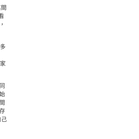
其間
看
，
0多
而家
同
始
間
存
自己