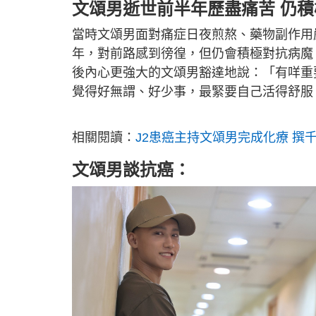
文頌男逝世前半年歷盡痛苦 仍積
當時文頌男面對痛症日夜煎熬、藥物副作用
年，對前路感到徬徨，但仍會積極對抗病魔
後內心更強大的文頌男豁達地說：「有咩重
覺得好無謂、好少事，最緊要自己活得舒服
相關閱讀：
J2患癌主持文頌男完成化療 撰
文頌男談抗癌：