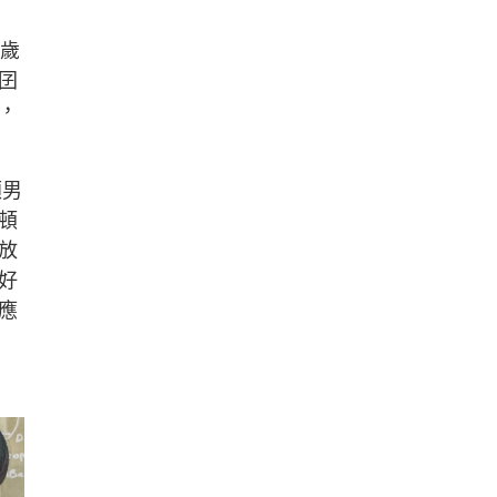
2歲
囝
，
頌男
頓
放
好
應