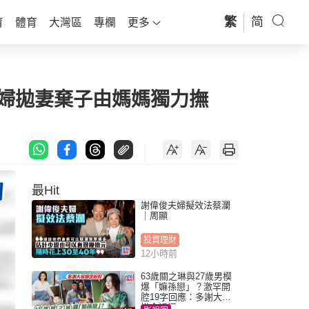
繁
简
育
體育
大灣區
專欄
更多
情婦拋妻棄子由媽媽獨力撫
最Hit
謝偉俊夫婦擬效法蔡瀾
｜周顯
投資理財
12小時前
63歲關之琳與27歲男模
爆「嫲孫戀」？激罕開
腔19字回應：多謝大家
掛念近況