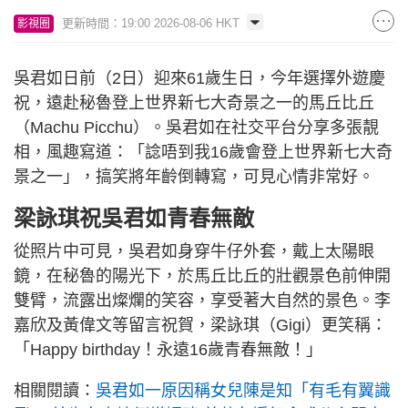
更新時間：19:00 2026-08-06 HKT
影視圈
吳君如日前（2日）迎來61歲生日，今年選擇外遊慶
祝，遠赴秘魯登上世界新七大奇景之一的馬丘比丘
（Machu Picchu）。吳君如在社交平台分享多張靚
相，風趣寫道：「諗唔到我16歲會登上世界新七大奇
景之一」，搞笑將年齡倒轉寫，可見心情非常好。
梁詠琪祝吳君如青春無敵
從照片中可見，吳君如身穿牛仔外套，戴上太陽眼
鏡，在秘魯的陽光下，於馬丘比丘的壯觀景色前伸開
雙臂，流露出燦爛的笑容，享受著大自然的景色。李
嘉欣及黃偉文等留言祝賀，梁詠琪（Gigi）更笑稱：
「Happy birthday！永遠16歲青春無敵！」
相關閱讀：
吳君如一原因稱女兒陳是知「有毛有翼識