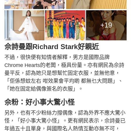
+19
佘詩曼跟Richard Stark好親近
不過，很快便有知情者解釋，男方是國際品牌
Chrome Hearts的老闆，極具份量。亦有網民為佘詩
曼平反，認為她只是想幫忙固定衣服，並無他意，
「佢係想蚊左右 咁效果會平均啲 都無乜大問題」、
「她在固定給偶像簽名的衣服」。
佘粉：好小事大驚小怪
另外，也有不少粉絲力撐偶像，認為外界不應大驚小
怪，「好小事大驚小怪」。更有網民表示，佘詩曼已
年過五十且單身，與國際名人熱情互動亦無不可，