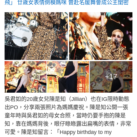
飛」 廿歲女表情倒模媽咪 曾赴名媛舞會成公主閨密
+17
吳君如的20歲女兒陳是知（Jillian）也在IG限時動態
出PO，分享兩張照片為媽媽慶祝。陳是知公開一張
童年時與吳君如的母女合照，當時仍要手抱的陳是
知，靠在媽媽背後，眼仔睩睩露出扁嘴的表情，非常
可愛。陳是知留言：「Happy birthday to my