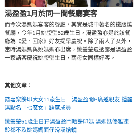
湯盈盈1月於同一間餐廳宴客
而今次湯媽媽宴客的餐廳，其實是城中著名的鐵版燒
餐廳，今年1月姚瑩瑩52歲生日，湯盈盈亦是於該餐
廳為《愛．回家》好友提早慶祝。除了兩人子女外，
當時湯媽媽與姚媽媽亦出席，姚瑩瑩還透露是湯盈盈
一家請客慶祝姚瑩瑩生日，兩母女同樣好客。
其他文章
：
錢嘉樂餅印大女11歲生日！湯盈盈開P廣邀親友 鍾麗
淇點名「七魔女」缺席成員
姚瑩瑩51歲生日孖湯盈盈鬥晒餅印媽 湯媽媽優雅凍
齡都不及姚媽媽面仔滑溜搶鏡