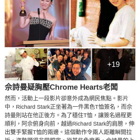
+19
佘詩曼疑胸壓Chrome Hearts老闆
然而，活動上一段影片卻意外成為網民焦點。影片
中，Richard Stark正坐著為一件黑色T恤簽名，而佘
詩曼則站在他正後方。為了穩住T恤，讓簽名過程更
順利，阿佘俯身向前，越過Richard Stark的肩膀，伸
出雙手緊握T恤的兩邊。這個動作令兩人距離瞬間拉