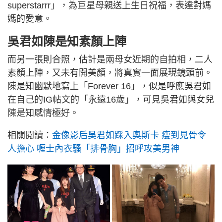
superstarrr」，為巨星母親送上生日祝福，表達對媽
媽的愛意。
吳君如陳是知素顏上陣
而另一張則合照，估計是兩母女近期的自拍相，二人
素顏上陣，又未有開美顏，將真實一面展現鏡頭前。
陳是知幽默地寫上「Forever 16」，似是呼應吳君如
在自己的IG帖文的「永遠16歲」，可見吳君如與女兒
陳是知感情極好。
相關閱讀：
金像影后吳君如踩入奧斯卡 瘦到見骨令
人擔心 喱士內衣騷「排骨胸」招呼攻美男神