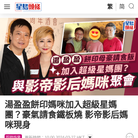
繁
简
湯盈盈餅印媽咪加入超級星媽
團？豪氣請食鐵板燒 影帝影后媽
咪現身
更新時間：10:00 2024-03-27 HKT
即時娛樂