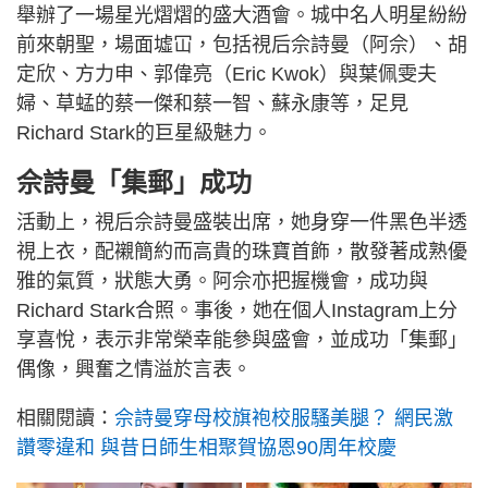
舉辦了一場星光熠熠的盛大酒會。城中名人明星紛紛
前來朝聖，場面墟冚，包括視后佘詩曼（阿佘）、胡
定欣、方力申、郭偉亮（Eric Kwok）與葉佩雯夫
婦、草蜢的蔡一傑和蔡一智、蘇永康等，足見
Richard Stark的巨星級魅力。
佘詩曼「集郵」成功
活動上，視后佘詩曼盛裝出席，她身穿一件黑色半透
視上衣，配襯簡約而高貴的珠寶首飾，散發著成熟優
雅的氣質，狀態大勇。阿佘亦把握機會，成功與
Richard Stark合照。事後，她在個人Instagram上分
享喜悅，表示非常榮幸能參與盛會，並成功「集郵」
偶像，興奮之情溢於言表。
相關閱讀：
佘詩曼穿母校旗袍校服騷美腿？ 網民激
讚零違和 與昔日師生相聚賀協恩90周年校慶