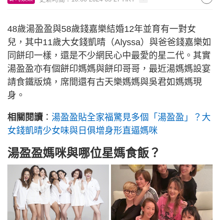
48歲湯盈盈與58歲錢嘉樂結婚12年並育有一對女
兒，其中11歲大女錢凱晴（Alyssa）與爸爸錢嘉樂如
同餅印一樣，還是不少網民心中最愛的星二代。其實
湯盈盈亦有個餅印媽媽與餅印哥哥，最近湯媽媽設宴
請食鐵版燒，席間還有古天樂媽媽與吳君如媽媽現
身。
相關閱讀
：
湯盈盈貼全家福驚見多個「湯盈盈」？大
女錢凱晴少女味與日俱增身形直逼媽咪
湯盈盈媽咪與哪位星媽食飯？