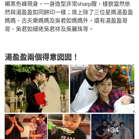
襯黑色褲現身，一身造型非常sharp醒，樣貌當然依
然與湯盈盈如同餅印一樣；席上除了三位星媽湯盈盈
媽媽、古天樂媽媽及吳君如媽媽外，還有湯盈盈哥
哥、吳君如細佬吳君祥及吳麗珠等。
湯盈盈兩個得意囡囡！
+34