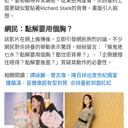
近，姿勢顯得非常親密。從某些角度看，佘詩曼的上
圍更疑似緊貼著Richard Stark的背脊，畫面引人遐
想。
網民：點解要用個胸？
該影片在網上瘋傳後，立即引發網民熱烈討論。不少
網民對佘詩曼的舉動表示驚訝，紛紛留言：「條鬼佬
乜水？點解要用個胸？壓住佢背脊？」、「企側邊撐
住唔得？點解要後面？」質疑其動作的必要性。
相關閱讀：
譚詠麟、曾志偉、陳百祥出席世紀婚宴
鍾鎮濤、苗僑偉超有型到賀 佘詩曼飲到面紅紅