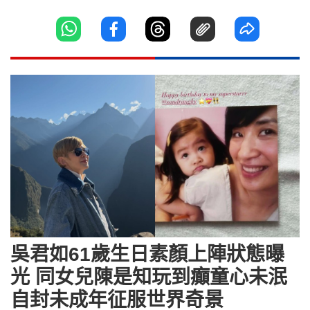
吳君如61歲生日素顏上陣狀態曝
光 同女兒陳是知玩到癲童心未泯
自封未成年征服世界奇景