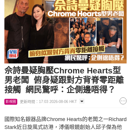
佘詩曼疑胸壓Chrome Hearts型
男老闆 俯身疑跟對方背脊零距離
接觸 網民驚呼：企側邊唔得？
更新時間：17:03 2026-08-06 HKT
影視圈
國際知名銀器品牌Chrome Hearts的老闆之一Richard
Stark近日旋風式訪港，溥儀眼鏡創始人邱子傑為他