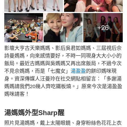
+26
影壇大亨古天樂媽媽、影后吳君如媽媽、三屆視后佘
詩曼媽媽，向來感情要好，不時一同現身大大小小的
飯局。最近古媽媽與吳媽媽又再出席飯局，不過今次
不見佘媽媽，而是「七魔女」
湯盈盈
的餅印媽咪現
身。資深傳媒人汪曼玲在社交網貼相留言：「多謝湯
媽媽請我們20幾人齊吃鐵板燒。」原來今次是湯盈盈
媽咪請客！
湯媽媽外型Sharp醒
照片見湯媽媽，戴上太陽眼鏡、身穿粉絲色花花上衣