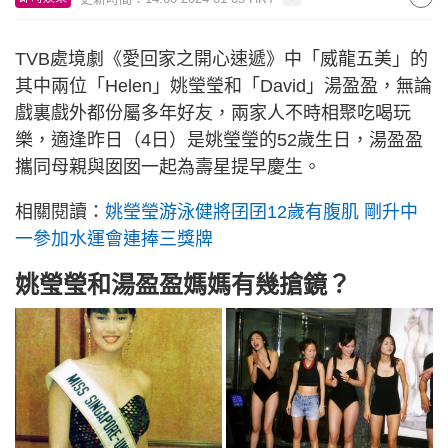
TVB處境劇《愛回家之開心速遞》中「威龍五美」的
其中兩位「Helen」姚瑩瑩和「David」湯盈盈，無論
戲裏戲外都份屬多年好友，兩家人不時相聚吃喝玩
樂，適逢昨日（4日）是姚瑩瑩的52歲生日，湯盈盈
攜同母親與囡囡一起為壽星提早慶生。
相關閱讀：
姚瑩瑩游泳健將囝囝12歲有腹肌 剛升中
一參加水運會連捧三獎牌
姚瑩瑩和湯盈盈媽媽有幾搶鏡？