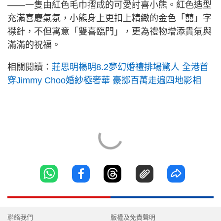
——一隻由紅色毛巾摺成的可愛討喜小熊。紅色造型
充滿喜慶氣氛，小熊身上更扣上精緻的金色「囍」字
襟針，不但寓意「雙喜臨門」，更為禮物增添貴氣與
滿滿的祝福。
相關閱讀：
莊思明楊明8.2夢幻婚禮排場驚人 全港首
穿Jimmy Choo婚紗極奢華 豪擲百萬走遍四地影相
聯絡我們
版權及免責聲明