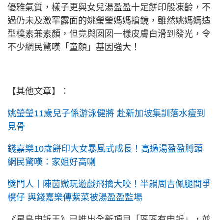
優雅氣質，樣子更與女兒湯盈盈十足餅印般凍齡，不
過仍未及激罕露面的姚瑩瑩媽媽搶鏡，雖然姚媽媽造
型樸素兼素顏，但竟與囡囡一樣皮膚白滑到發光，令
不少網民驚嘆「童顏」基因強大！
【其他文章】：
姚瑩瑩11歲兒子係游泳健將 赴新加坡集訓落水瘦到
見骨
錢嘉樂10歲餅印大女暴風式成長！高過湯盈盈膊頭
網民驚嘆：家姐好高喇
獎門人丨陳茵媺玩遊戲飛擒大咬！半躺周吉佩腿間爭
櫈仔 與錢嘉樂傳紫菜被湯盈盈監場
《星島申訴王》已推出全新項目「區區有申訴」，並