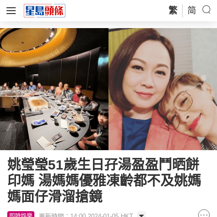
繁
简
姚瑩瑩51歲生日孖湯盈盈鬥晒餅
印媽 湯媽媽優雅凍齡都不及姚媽
媽面仔滑溜搶鏡
更新時間：14:00 2024-01-05 HKT
即時娛樂