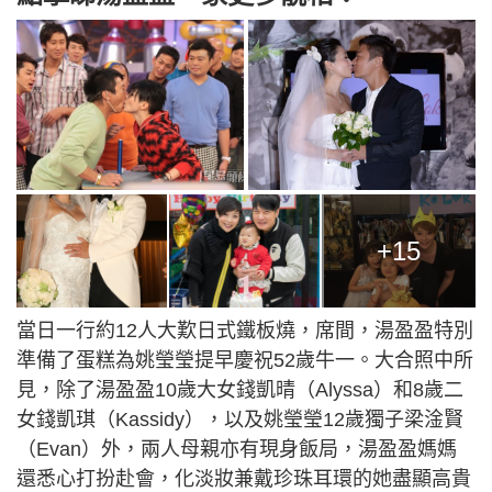
+15
當日一行約12人大歎日式鐵板燒，席間，湯盈盈特別
準備了蛋糕為姚瑩瑩提早慶祝52歲牛一。大合照中所
見，除了湯盈盈10歲大女錢凱晴（Alyssa）和8歲二
女錢凱琪（Kassidy），以及姚瑩瑩12歲獨子梁淦賢
（Evan）外，兩人母親亦有現身飯局，湯盈盈媽媽
還悉心打扮赴會，化淡妝兼戴珍珠耳環的她盡顯高貴