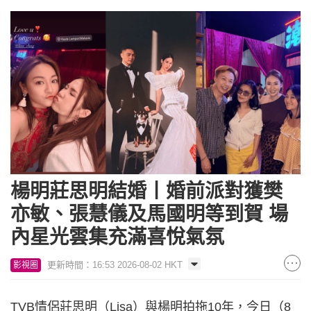
楊明莊思明結婚丨婚前派對獲樊
亦敏、張慧儀及馬國明等到賀 場
內星光雲集充滿喜悅氣氛
更新時間：16:53 2026-08-02 HKT
影視圈
TVB情侶莊思明（Lisa）與楊明拍拖10年，今日（8