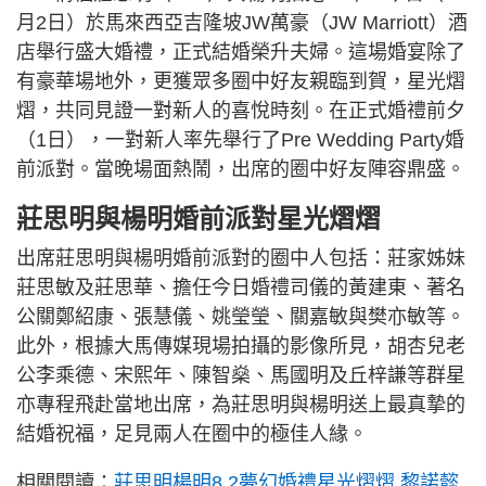
月2日）於馬來西亞吉隆坡JW萬豪（JW Marriott）酒
店舉行盛大婚禮，正式結婚榮升夫婦。這場婚宴除了
有豪華場地外，更獲眾多圈中好友親臨到賀，星光熠
熠，共同見證一對新人的喜悅時刻。在正式婚禮前夕
（1日），一對新人率先舉行了Pre Wedding Party婚
前派對。當晚場面熱鬧，出席的圈中好友陣容鼎盛。
莊思明與楊明婚前派對星光熠熠
出席莊思明與楊明婚前派對的圈中人包括：莊家姊妹
莊思敏及莊思華、擔任今日婚禮司儀的黃建東、著名
公關鄭紹康、張慧儀、姚瑩瑩、關嘉敏與樊亦敏等。
此外，根據大馬傳媒現場拍攝的影像所見，胡杏兒老
公李乘德、宋熙年、陳智燊、馬國明及丘梓謙等群星
亦專程飛赴當地出席，為莊思明與楊明送上最真摯的
結婚祝福，足見兩人在圈中的極佳人緣。
相關閱讀：
莊思明楊明8.2夢幻婚禮星光熠熠 黎諾懿