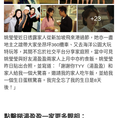
+23
姚瑩瑩近日透露家人從新加坡飛來港過節，她亦一盡
地主之誼帶大家坐昂坪360纜車、又去海洋公園大玩
特玩等，其間不忘於社交平台分享家庭照，當中可見
姚瑩瑩與好友湯盈盈兩家人上月中亦約食飯。姚瑩瑩
昨日貼出合照，並寫道：「謝謝你TYY（湯盈盈）和
家人給我一個大驚喜，邀請我的家人吃午飯，並給我
一個生日蛋糕驚喜。我完全忘了我的生日是8天
後！」
點擊睇湯盈盈一家更多靚相：