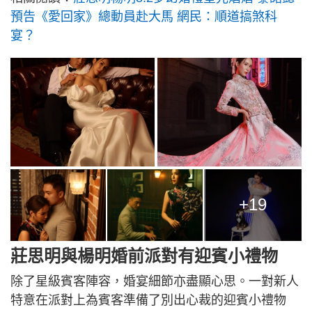
預告《愛回家》總動員赴大馬 網民：順道搞煞科
宴？
+19
莊思明與楊明婚前派對有迎賓小禮物
除了星級賓客陣容，婚宴細節亦盡顯心思。一對新人
特意在派對上為賓客準備了別出心裁的迎賓小禮物