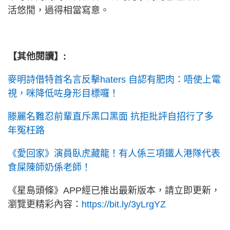
活悠閒，過得相當寫意。
【其他閱讀】:
麥明詩借特首名言反擊haters 自認有肥肉：唔使上電
視，咪降低咗身形目標囉！
滕麗名難忍前輩直斥黑口黑面 抗拒批評自招行了多
年冤枉路
《愛回家》演員臥虎藏龍！有人係三項鐵人港隊代表
食屎陳師奶係老師！
《星島頭條》APP經已推出最新版本，請立即更新，
瀏覽更精彩內容：
https://bit.ly/3yLrgYZ