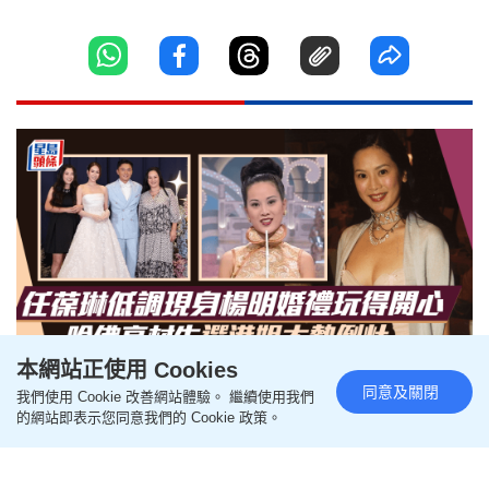
本網站正使用 Cookies
同意及關閉
我們使用 Cookie 改善網站體驗。 繼續使用我們
52歲任葆琳低調現身楊明婚禮玩
的網站即表示您同意我們的 Cookie 政策。
得開心 哈佛高材生選港姐大熱倒
灶 息影從商轉戰政界