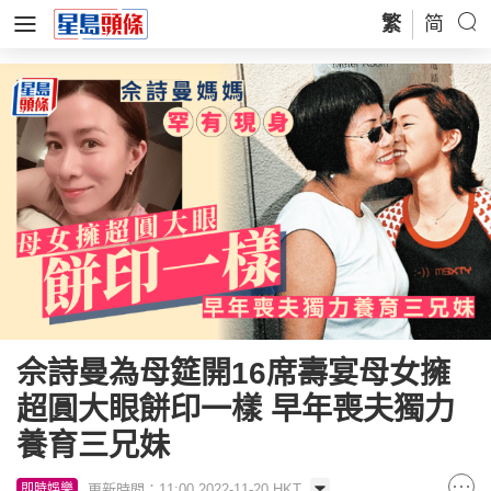
繁
简
佘詩曼為母筵開16席壽宴母女擁
超圓大眼餅印一樣 早年喪夫獨力
養育三兄妹
更新時間：11:00 2022-11-20 HKT
即時娛樂