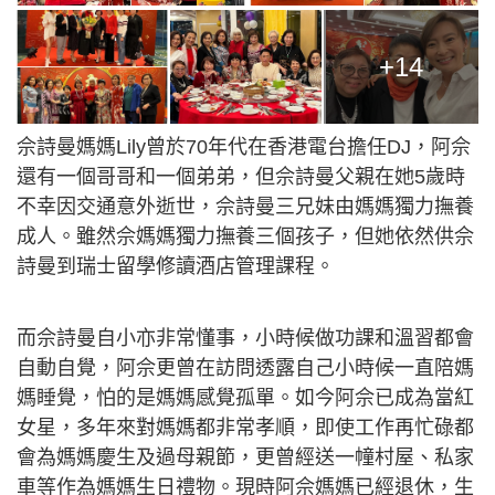
+14
佘詩曼媽媽Lily曾於70年代在香港電台擔任DJ，阿佘
還有一個哥哥和一個弟弟，但佘詩曼父親在她5歲時
不幸因交通意外逝世，佘詩曼三兄妹由媽媽獨力撫養
成人。雖然佘媽媽獨力撫養三個孩子，但她依然供佘
詩曼到瑞士留學修讀酒店管理課程。
而佘詩曼自小亦非常懂事，小時候做功課和溫習都會
自動自覺，阿佘更曾在訪問透露自己小時候一直陪媽
媽睡覺，怕的是媽媽感覺孤單。如今阿佘已成為當紅
女星，多年來對媽媽都非常孝順，即使工作再忙碌都
會為媽媽慶生及過母親節，更曾經送一幢村屋、私家
車等作為媽媽生日禮物。現時阿佘媽媽已經退休，生