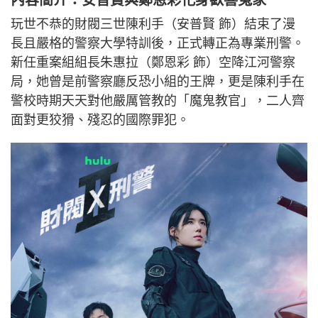
內容簡介：安普賢與鄭恩彩化身歡喜冤家
玩世不恭的財閥三世陳利手（安普賢 飾）結束了漫
長且嚴格的警察大學特訓後，正式轉正為專業刑警。
新任重案組組長朱惠拉（鄭恩彩 飾）空降江河警察
局，她曾是前警察廳反恐小組的王牌，更是陳利手在
警校時期天天對他嚴厲管教的「魔鬼教官」，二人齊
面對更狡猾、殘忍的國際罪犯。