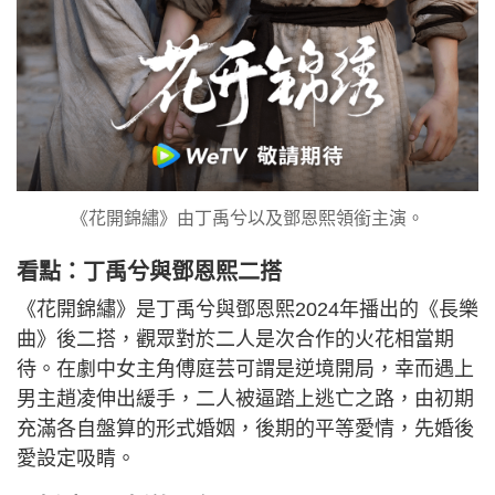
《花開錦繡》由丁禹兮以及鄧恩熙領銜主演。
看點：丁禹兮與鄧恩熙二搭
《花開錦繡》是丁禹兮與鄧恩熙2024年播出的《長樂
曲》後二搭，觀眾對於二人是次合作的火花相當期
待。在劇中女主角傅庭芸可謂是逆境開局，幸而遇上
男主趙凌伸出緩手，二人被逼踏上逃亡之路，由初期
充滿各自盤算的形式婚姻，後期的平等愛情，先婚後
愛設定吸睛。