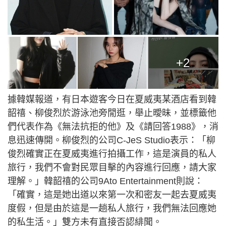
+2
據韓媒報道，有日本遊客今日在夏威夷某酒店看到韓
韶禧、柳俊烈於游泳池旁閒逛，舉止曖昧，並標籤他
們代表作為《無法抗拒的他》及《請回答1988》，消
息迅速傳開。柳俊烈的公司C-JeS Studio表示：「柳
俊烈確實正在夏威夷進行拍攝工作，這是演員的私人
旅行，我們不會對民眾目擊的內容進行回應，請大家
理解。」韓韶禧的公司9Ato Entertainment則說：
「確實，這是她出道以來第一次和密友一起去夏威夷
度假，但是由於這是一趟私人旅行，我們無法回應她
的私生活。」雙方未有直接否認緋聞。