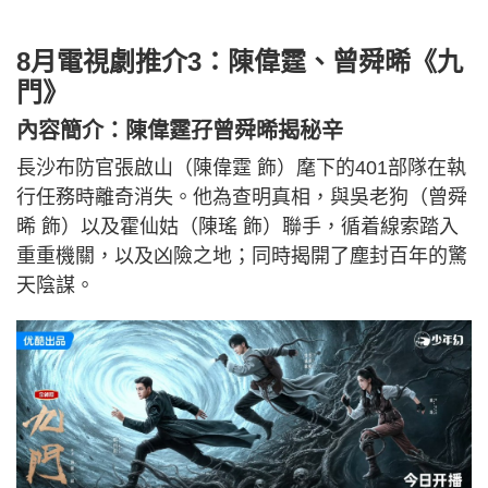
8月電視劇推介3：陳偉霆、曾舜晞《九
門》
內容簡介：陳偉霆孖曾舜晞揭秘辛
長沙布防官張啟山（陳偉霆 飾）麾下的401部隊在執
行任務時離奇消失。他為查明真相，與吳老狗（曾舜
晞 飾）以及霍仙姑（陳瑤 飾）聯手，循着線索踏入
重重機關，以及凶險之地；同時揭開了塵封百年的驚
天陰謀。