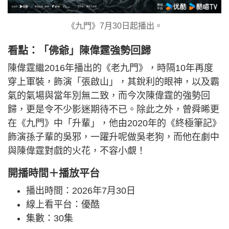
《九門》7月30日起播出。
看點：「佛爺」陳偉霆強勢回歸
陳偉霆繼2016年播出的《老九門》，時隔10年再度
穿上軍裝，飾演「張啟山」，其銳利的眼神，以及霸
氣的氣場與當年別無二致，而今次陳偉霆的強勢回
歸，更是令不少影迷期待不已。除此之外，曾舜晞更
在《九門》中「升輩」，他由2020年的《終極筆記》
飾演孫子輩的吳邪，一躍升呢做吳老狗，而他在劇中
與陳偉霆對戲的火花，不容小覷！
開播時間＋播放平台
播出時間：2026年7月30日
線上看平台：優酷
集數：30集