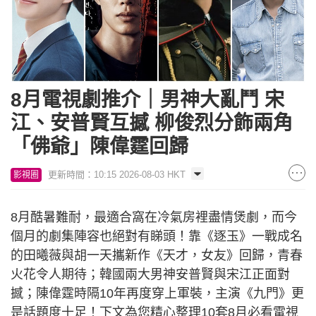
8月電視劇推介｜男神大亂鬥 宋
江、安普賢互撼 柳俊烈分飾兩角
「佛爺」陳偉霆回歸
更新時間：10:15 2026-08-03 HKT
影視圈
8月酷暑難耐，最適合窩在冷氣房裡盡情煲劇，而今
個月的劇集陣容也絕對有睇頭！靠《逐玉》一戰成名
的田曦薇與胡一天攜新作《天才，女友》回歸，青春
火花令人期待；韓國兩大男神安普賢與宋江正面對
撼；陳偉霆時隔10年再度穿上軍裝，主演《九門》更
是話題度十足！下文為您精心整理10套8月必看電視