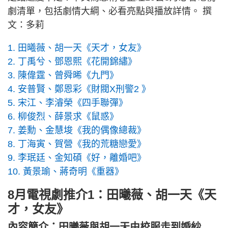
劇清單，包括劇情大綱、必看亮點與播放詳情。 撰
文：多莉
1. 田曦薇、胡一天《天才，女友》
2. 丁禹兮、鄧恩熙《花開錦繡》
3. 陳偉霆、曾舜晞《九門》
4. 安普賢、鄭恩彩《財閥X刑警2 》
5. 宋江、李濬榮《四手聯彈》
6. 柳俊烈、薛景求《鼠惑》
7. 姜勳、金慧埈《我的偶像總裁》
8. 丁海寅、賀營《我的荒糖戀愛》
9. 李珉廷、金知碩《好，離婚吧》
10. 黃景瑜、蔣奇明《重器》
8月電視劇推介1：田曦薇、胡一天《天
才，女友》
內容簡介：田曦薇與胡一天由校服走到婚紗