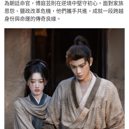
為朝廷命官，傅庭芸則在逆境中堅守初心。面對家族
恩怨、鹽政改革危機，他們攜手共進，成就一段跨越
身份與命運的傳奇良緣。