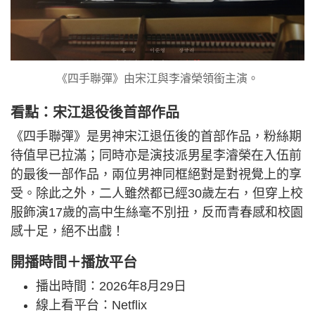
《四手聯彈》由宋江與李濬榮領銜主演。
看點：宋江退役後首部作品
《四手聯彈》是男神宋江退伍後的首部作品，粉絲期
待值早已拉滿；同時亦是演技派男星李濬榮在入伍前
的最後一部作品，兩位男神同框絕對是對視覺上的享
受。除此之外，二人雖然都已經30歲左右，但穿上校
服飾演17歲的高中生絲毫不別扭，反而青春感和校園
感十足，絕不出戲！
開播時間＋播放平台
播出時間：2026年8月29日
線上看平台：Netflix