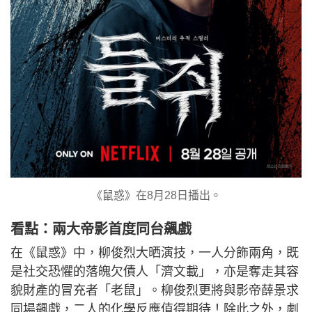
《鼠惑》在8月28日播出。
看點：兩大帝影首度同台飆戲
在《鼠惑》中，柳俊烈大晒演技，一人分飾兩角，既
是社交恐懼的落魄欠債人「濟文載」，亦是奪走其容
貌財產的冒充者「老鼠」。柳俊烈更將與影帝薛景求
同場飆戲，二人的化學反應值得期待！除此之外，劇