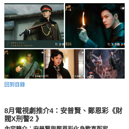
回到目錄
8月電視劇推介4：安普賢、鄭恩彩《財
閥X刑警2 》