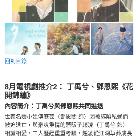
回到目錄
8月電視劇推介2： 丁禹兮、鄧恩熙《花
開錦繡》
內容簡介：丁禹兮與鄧恩熙共同進退
世家名媛小姐傅庭芸（鄧恩熙 飾）因被誣陷私通而
被迫逃亡，與豪爽重情的鹽販子趙凌（丁禹兮 飾）
相識相愛，二人歷經重重考驗，趙凌從江湖草莽成長