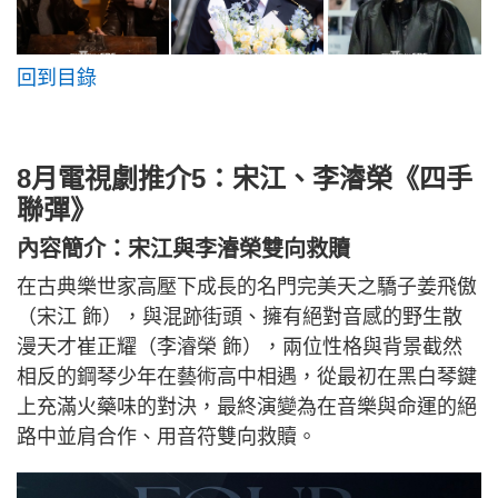
回到目錄
8月電視劇推介5：宋江、李濬榮《四手
聯彈》
內容簡介：宋江與李濬榮雙向救贖
在古典樂世家高壓下成長的名門完美天之驕子姜飛傲
（宋江 飾），與混跡街頭、擁有絕對音感的野生散
漫天才崔正耀（李濬榮 飾），兩位性格與背景截然
相反的鋼琴少年在藝術高中相遇，從最初在黑白琴鍵
上充滿火藥味的對決，最終演變為在音樂與命運的絕
路中並肩合作、用音符雙向救贖。