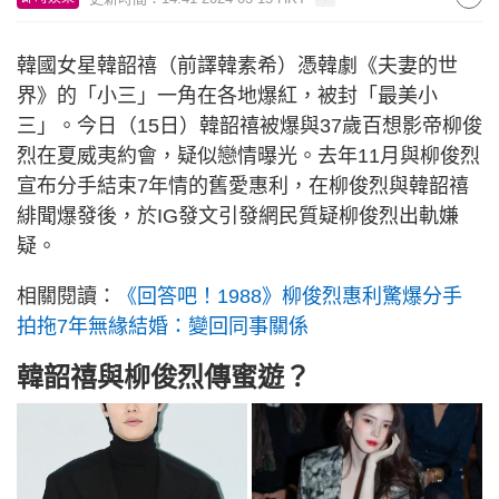
韓國女星韓韶禧（前譯韓素希）憑韓劇《夫妻的世
界》的「小三」一角在各地爆紅，被封「最美小
三」。今日（15日）韓韶禧被爆與37歲百想影帝柳俊
烈在夏威夷約會，疑似戀情曝光。去年11月與柳俊烈
宣布分手結束7年情的舊愛惠利，在柳俊烈與韓韶禧
緋聞爆發後，於IG發文引發網民質疑柳俊烈出軌嫌
疑。
相關閱讀：
《回答吧！1988》柳俊烈惠利驚爆分手
拍拖7年無緣結婚：變回同事關係
韓韶禧與柳俊烈傳蜜遊？