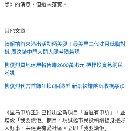
惑》的消息，但還未落實。
其他文章：
韓韶禧首來港出活動晒美腿！最美星二代沈月低胸對
撼 周汶錡中門大開大腿若隱若現
柳俊烈買地建屋轉售賺2600萬港元 槓桿投資惹網民
嘲諷
柳俊烈代言首飾狂換6個造型 新劇被嫌陰沉收視暴跌
《星島申訴王》已推出全新項目「區區有申訴」，並
增設「我要讚佢」欄目，現誠邀市民投稿讚揚身邊好
人好事，共建更有愛社區。立即「我要讚佢」