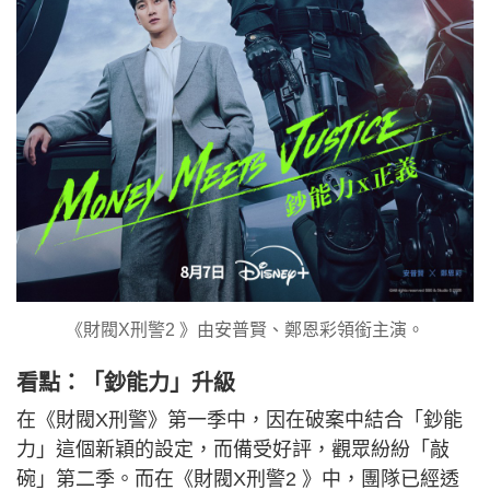
《財閥X刑警2 》由安普賢、鄭恩彩領銜主演。
看點：「鈔能力」升級
在《財閥X刑警》第一季中，因在破案中結合「鈔能
力」這個新穎的設定，而備受好評，觀眾紛紛「敲
碗」第二季。而在《財閥X刑警2 》中，團隊已經透