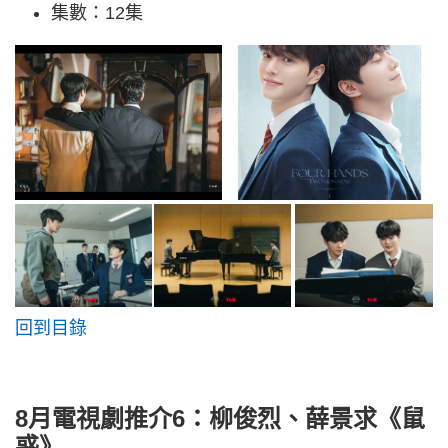
集數：12集
回到目錄
8月電視劇推介6：柳俊烈、薛景求《鼠
惑》