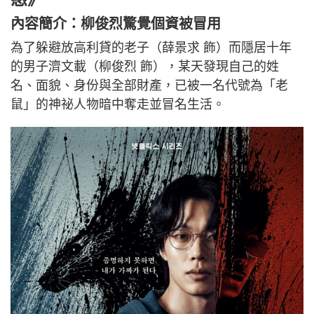
內容簡介：柳俊烈驚覺個資被冒用
為了躲避放高利貸的老子（薛景求 飾）而隱居十年
的男子濟文載（柳俊烈 飾），某天發現自己的姓
名、面貌、身份與全部財產，已被一名代號為「老
鼠」的神祕人物暗中奪走並冒名生活。