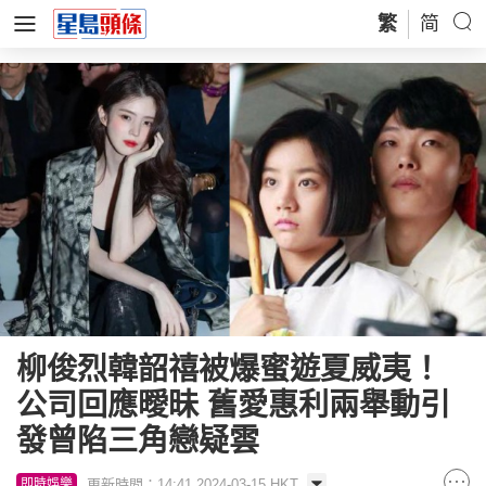
繁
简
柳俊烈韓韶禧被爆蜜遊夏威夷！
公司回應曖昧 舊愛惠利兩舉動引
發曾陷三角戀疑雲
更新時間：14:41 2024-03-15 HKT
即時娛樂