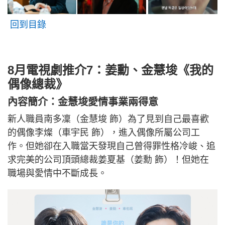
回到目錄
8月電視劇推介7：姜勳、金慧埈《我的
偶像總裁》
內容簡介：金慧埈愛情事業兩得意
新人職員南多凜（金慧埈 飾）為了見到自己最喜歡
的偶像李燦（車宇民 飾），進入偶像所屬公司工
作。但她卻在入職當天發現自己曾得罪性格冷峻、追
求完美的公司頂頭總裁姜夏基（姜勳 飾）！但她在
職場與愛情中不斷成長。