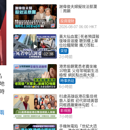
謝偉俊夫婦擬效法蔡瀾
｜周顯
投資理財
2026-08-07 06:00 HKT
黃大仙血案│死者預謀報
復噪音滋擾 聽到樓上單
位拉鐵閘聲 攜刀等𨋢伏
擊傷者
突發
02:38
2小時前
港男偷聽驚悉老竇坐擁
10物業 父母常喊窮生活
極慳 網民點出兩大隱
名
憂：未必是隱形富豪｜
時事熱話
地
Juicy叮
6小時前
時
81歲高雄返港召集佳視
藝人茶敘 初代郭靖黃蓉
同框遇羅樂林勾起《神
鵰俠侶》回憶殺
影視圈
兩
7小時前
手機無電陷「世紀大恐