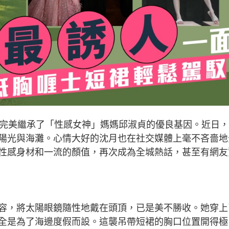
，完美繼承了「性感女神」媽媽邱淑貞的優良基因。近日
陽光與海灘。心情大好的沈月也在社交媒體上毫不吝嗇地
性感身材和一流的顏值，再次成為全城熱話，甚至有網友
容，將太陽眼鏡隨性地戴在頭頂，已是美不勝收。她穿上
全是為了海邊度假而設。這襲吊帶短裙的胸口位置開得極