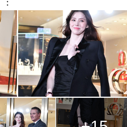
】：
+15