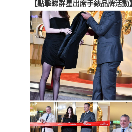
【點擊睇群星出席
手錶品牌
活動