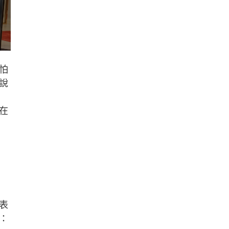
怕
說
在
表
：