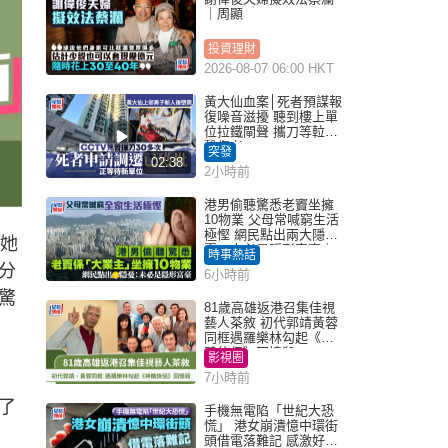
｜周顯
投資理財
2026-08-07 06:00 HKT
黃大仙血案│死者預謀報
復噪音滋擾 聽到樓上單
位拉鐵閘聲 攜刀等𨋢伏
擊傷者
突發
02:38
2小時前
港男偷聽驚悉老竇坐擁
10物業 父母常喊窮生活
極慳 網民點出兩大隱
，她
憂：未必是隱形富豪｜
時事熱話
Juicy叮
分
6小時前
驚
81歲高雄返港召集佳視
藝人茶敘 初代郭靖黃蓉
同框遇羅樂林勾起《神
鵰俠侶》回憶殺
影視圈
7小時前
了
手機無電陷「世紀大恐
慌」 港女崩潰憶中環街
頭借電落難記 感激好心