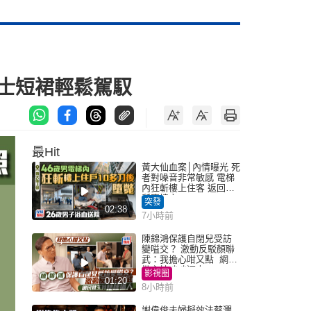
士短裙輕鬆駕馭
最Hit
黃大仙血案│內情曝光 死
者對噪音非常敏感 電梯
內狂斬樓上住客 返回住
所墮樓亡
突發
02:38
7小時前
陳錦鴻保護自閉兒受訪
變嗌交？ 激動反駁顏聯
武：我擔心咁又點 網民
批主持咄咄逼人
影視圈
01:20
8小時前
謝偉俊夫婦擬效法蔡瀾