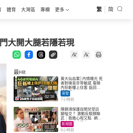
繁
简
育
體育
大灣區
專欄
更多
中門大開大腿若隱若現
最Hit
黃大仙血案│內情曝光 死
者對噪音非常敏感 電梯
內狂斬樓上住客 返回住
所墮樓亡
突發
02:38
7小時前
陳錦鴻保護自閉兒受訪
變嗌交？ 激動反駁顏聯
武：我擔心咁又點 網民
批主持咄咄逼人
影視圈
01:20
8小時前