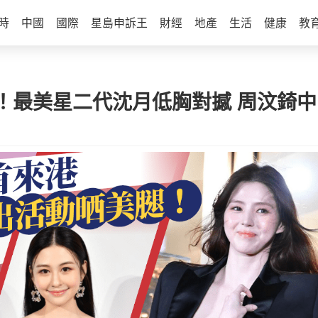
時
中國
國際
星島申訴王
財經
地產
生活
健康
教
！最美星二代沈月低胸對撼 周汶錡