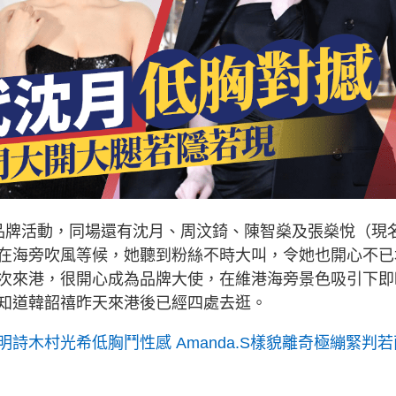
品牌活動，同場還有沈月、周汶錡、陳智燊及張燊悅（現
在海旁吹風等候，她聽到粉絲不時大叫，令她也開心不已
次來港，很開心成為品牌大使，在維港海旁景色吸引下即
知道韓韶禧昨天來港後已經四處去逛。
詩木村光希低胸鬥性感 Amanda.S樣貌離奇極繃緊判若