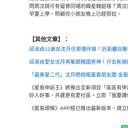
問周汶錡可有留意同場的韓星韓韶禧？周汶
早要上學，照顧完小朋友晚上已經很攰。
【其他文章】：
邱淑貞22歲女沈月任索爆伴娘！近距離目擊
邱淑貞愛女沈月再集郵韓國男神！孖玄彬臉
「最美星二代」沈月晒相揭富貴朋友圈 金
《星島申訴王》將推出全新項目「區區有申
好人好事，共建更有愛社區。立即「我要
《星島頭條》APP經已推出最新版本，請