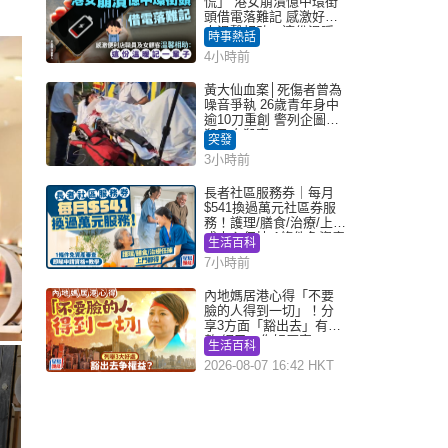
慌」 港女崩潰憶中環街
頭借電落難記 感激好心
人溫馨相助：這份溫暖
時事熱話
記一輩子｜Juicy叮
4小時前
黃大仙血案│死傷者曾為
噪音爭執 26歲青年身中
逾10刀重創 警列企圖謀
殺及自殺案
突發
3小時前
長者社區服務券｜每月
$541換過萬元社區券服
務！護理/膳食/治療/上門
或中心任揀 1條件免資產
生活百科
審查（附申請資格及教
7小時前
學）
內地媽居港心得「不要
臉的人得到一切」！分
享3方面「豁出去」有著
數 網民：你好厲害
生活百科
2026-08-07 16:42 HKT