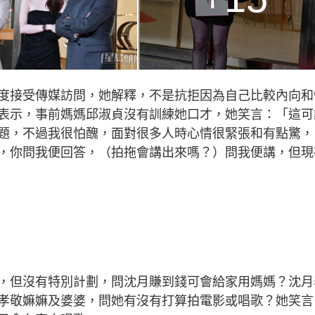
度接受傳媒訪問，她解釋，不是抗拒因為自己比較內向和
表示，事前媽媽邱淑貞沒有訓練她口才，她笑言：「這可
題，不過我很怕醜，面對很多人時心情很緊張和有點驚，
，你問我便回答，（拍拖會講出來嗎？）問我便講，但現
，但沒有特別計劃，問沈月賺到錢可會給家用媽媽？沈月
孝敬嫲嫲及婆婆，問她有沒有打算拍電影或唱歌？她笑言