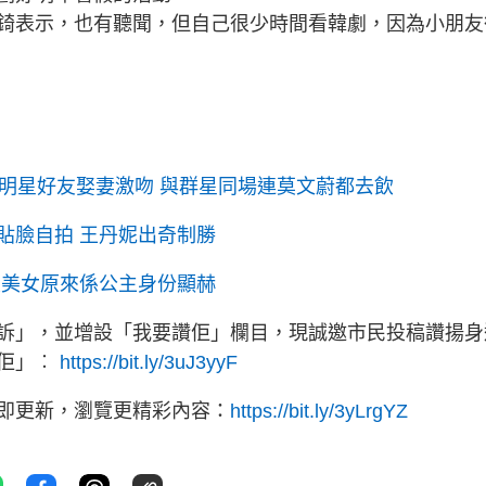
錡表示，也有聽聞，但自己很少時間看韓劇，因為小朋友
明星好友娶妻激吻 與群星同場連莫文蔚都去飲
貼臉自拍 王丹妮出奇制勝
髮美女原來係公主身份顯赫
訴」，並增設「我要讚佢」欄目，現誠邀市民投稿讚揚身
讚佢」︰
https://bit.ly/3uJ3yyF
立即更新，瀏覽更精彩內容：
https://bit.ly/3yLrgYZ