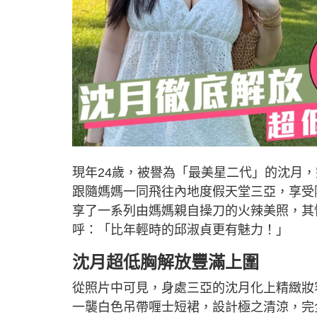
現年24歲，被譽為「最美星二代」的沈月
跟隨媽媽一同飛往內地度假天堂三亞，享受
享了一系列由媽媽親自操刀的火辣美照，其
呼：「比年輕時的邱淑貞更有魅力！」
沈月超低胸解放豐滿上圍
從照片中可見，身處三亞的沈月化上精緻妝
一襲白色吊帶喱士短裙，設計極之清涼，完