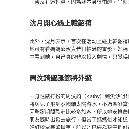
「暫沒有這打算，因為我本身很怕醜，平時
沈月開心遇上韓韶禧
此外，沈月表示，首次在活動上碰上韓韶禧
地可有看媽媽邱淑貞昔日拍過的電影，她稱
中看到她，自己真的難以投入劇情，只覺得
周汶錡聖誕節將外遊
一身性感打扮的周汶錡（Kathy）到尖沙
將與兒子飛到泰國曬太陽游水，不過聖誕當
因聖誕期間歐洲比較多旅客，所以她安排農
朋友隨時出發去旅行，但當了媽媽後才知道
好訂機票等繁瑣事，所以她已經為孩子們計