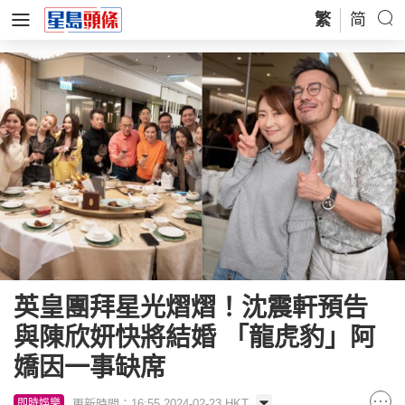
繁
简
英皇團拜星光熠熠！沈震軒預告
與陳欣妍快將結婚 「龍虎豹」阿
嬌因一事缺席
更新時間：16:55 2024-02-23 HKT
即時娛樂