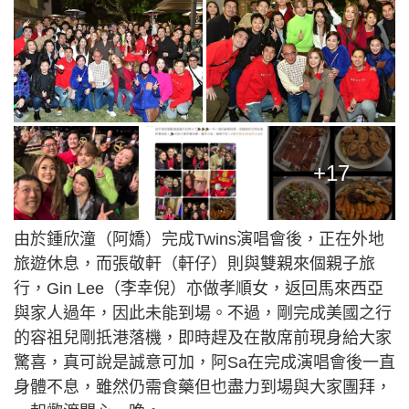
+17
由於鍾欣潼（阿嬌）完成Twins演唱會後，正在外地
旅遊休息，而張敬軒（軒仔）則與雙親來個親子旅
行，Gin Lee（李幸倪）亦做孝順女，返回馬來西亞
與家人過年，因此未能到場。不過，剛完成美國之行
的容祖兒剛扺港落機，即時趕及在散席前現身給大家
驚喜，真可說是誠意可加，阿Sa在完成演唱會後一直
身體不息，雖然仍需食藥但也盡力到場與大家團拜，