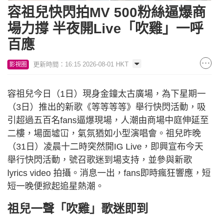
容祖兒快閃拍MV 500粉絲逼爆商
場力撐 半夜開Live「吹雞」一呼
百應
更新時間：16:15 2026-08-01 HKT
影視圈
容祖兒今日（1日）現身金鐘太古廣場，為下星期一
（3日）推出的新歌《等等等等》舉行快閃活動，吸
引超過五百名fans逼爆現場，人潮由商場中庭伸延至
二樓，場面墟冚，氣氛猶如小型演唱會。祖兒昨晚
（31日）凌晨十二時突然開IG Live，即興宣布今天
舉行快閃活動，號召歌迷到場支持，並參與新歌
lyrics video 拍攝。消息一出，fans即時瘋狂響應，短
短一晚便掀起追星熱潮。
祖兒一聲「吹雞」歌迷即到