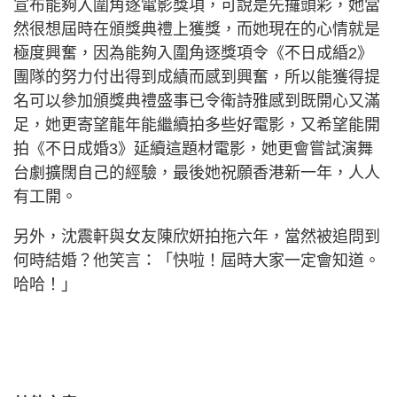
宣布能夠入圍角逐電影獎項，可說是先攞頭彩，她當
然很想屆時在頒獎典禮上獲獎，而她現在的心情就是
極度興奮，因為能夠入圍角逐獎項令《不日成緍2》
團隊的努力付出得到成績而感到興奮，所以能獲得提
名可以參加頒獎典禮盛事已令衛詩雅感到既開心又滿
足，她更寄望龍年能繼續拍多些好電影，又希望能開
拍《不日成婚3》延續這題材電影，她更會嘗試演舞
台劇擴闊自己的經驗，最後她祝願香港新一年，人人
有工開。
另外，沈震軒與女友陳欣妍拍拖六年，當然被追問到
何時結婚？他笑言：「快啦！屆時大家一定會知道。
哈哈！」