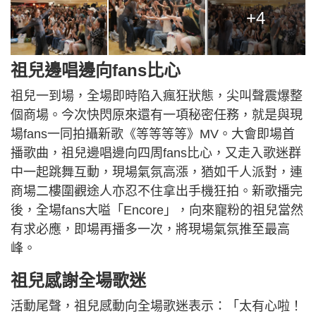
+4
祖兒邊唱邊向fans比心
祖兒一到場，全場即時陷入瘋狂狀態，尖叫聲震爆整
個商場。今次快閃原來還有一項秘密任務，就是與現
場fans一同拍攝新歌《等等等等》MV。大會即場首
播歌曲，祖兒邊唱邊向四周fans比心，又走入歌迷群
中一起跳舞互動，現場氣氛高漲，猶如千人派對，連
商場二樓圍觀途人亦忍不住拿出手機狂拍。新歌播完
後，全場fans大嗌「Encore」，向來寵粉的祖兒當然
有求必應，即場再播多一次，將現場氣氛推至最高
峰。
祖兒感謝全場歌迷
活動尾聲，祖兒感動向全場歌迷表示：「太有心啦！