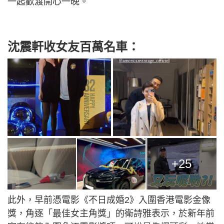
一起歡渡開心一晚。
沈震軒收女友百萬名車：
+25
此外，早前憑電影《不日成婚2》入圍香港電影金像
獎，角逐「最佳女主角獎」的衛詩雅表示，於新年前