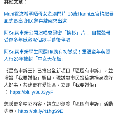
其他文章
：
Mani霍汶希罕晒母女遊澳門片 13歲Hanni五官精緻暴
風式長高 網民驚喜敲碗求出道
阿Sa蔡卓妍公開演唱會絕密「換衫」片！ 自揭聲帶
受傷多年感激呢個歌手幕後伴唱
阿Sa蔡卓妍學生照翻Hit勁有初戀感！重溫童年萌照
入行23年被封「中女天花板」
《星島申訴王》已推出全新項目「區區有申訴」，並
增設「我要讚佢」欄目，現誠邀市民投稿讚揚身邊好
人好事，共建更有愛社區。立即「我要讚佢」
︰
https://bit.ly/3uJ3yyF
想睇更多精彩內容，請立即瀏覽「區區有申訴」活動
專頁，
https://bit.ly/41hgS9E