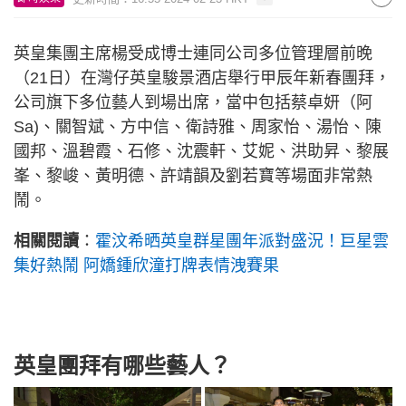
英皇集團主席楊受成博士連同公司多位管理層前晚
（21日）在灣仔英皇駿景酒店舉行甲辰年新春團拜，
公司旗下多位藝人到場出席，當中包括蔡卓妍（阿
Sa)、關智斌、方中信、衛詩雅、周家怡、湯怡、陳
國邦、溫碧霞、石修、沈震軒、艾妮、洪助昇、黎展
峯、黎峻、黃明德、許靖韻及劉若寶等場面非常熱
鬧。
相關閱讀
：
霍汶希晒英皇群星團年派對盛況！巨星雲
集好熱鬧 阿嬌鍾欣潼打牌表情洩賽果
英皇團拜有哪些藝人？