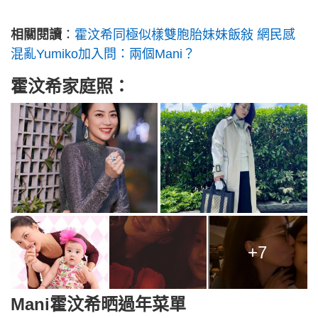
相關閱讀
：
霍汶希同極似樣雙胞胎妹妹飯敍 網民感
混亂Yumiko加入問：兩個Mani？
霍汶希家庭照：
+7
Mani霍汶希晒過年菜單