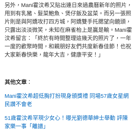
另外，Mani霍汶希又貼出連日來過農曆新年的照片，
甩到有乳豬、髮菜鮑魚、煲仔飯及盆菜。而另一張照
片則是與阿嬌攻打四方城，阿嬌雙手托腮望向鏡頭，
只露出淡淡微笑，未知在麻雀枱上是贏是輸。Mani霍
汶希留言：「終於有時間整理這幾天的照片了，一年
一度的歡聚時間，和親朋好友們共度新春佳節！也祝
大家新春快樂，龍年大吉，健康平安！」
其他文章
：
Mani霍汶希超低胸打扮現身頒獎禮 同場57歲女星網
民讚不會老
51歲霍汶希罕現少女心！曝光劉德華紳士舉動 評陳
家樂一事「離譜」