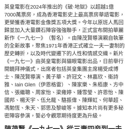
英皇電影在2024年推出的《破·地獄》以超越1億
7000萬票房，成為香港電影史上最高票房華語電影，
更榮獲香港電影金像獎五項大獎。今年以原班人馬回
歸並加入大量鑽石陣容強強聯手，正式宣布開拍華麗
新作《一九七一》（暫名）。由陳茂賢導演親自執筆
的全新故事，聚焦1971年香港正式確立一夫一妻制的
歷史轉折，以及時代變遷下的人性和情感交織。新片
《一九七一》由英皇電影與貓眼電影出品，日前舉行
開鏡拜神儀式，出席者包括英皇集團主席楊受成博
士、陳茂賢導演、黃子華、許冠文、林嘉欣、衛詩
雅、Iain Glen（伊恩格雷）、陳家樂、朱栢康、方中
信、張繼聰、周家怡、梁雍婷、鍾雪瑩、許恩怡、陳
國邦、楊天宇、伍允龍、駱振偉、陳輝虹、何華超、
馮勉恆、朱天、郭思及黎峻等。據知本片尚有更多秘
密陣容參演，誓必令觀眾期待度更為升級。
陳茂賢《一九七一》從三妻四妾到一夫