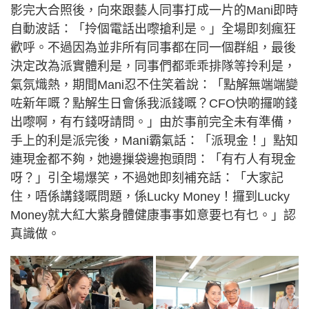
影完大合照後，向來跟藝人同事打成一片的Mani即時
自動波話：「拎個電話出嚟搶利是。」全場即刻瘋狂
歡呼。不過因為並非所有同事都在同一個群組，最後
決定改為派實體利是，同事們都乖乖排隊等拎利是，
氣氛熾熱，期間Mani忍不住笑着說：「點解無端端變
咗新年嘅？點解生日會係我派錢嘅？CFO快啲攞啲錢
出嚟啊，有冇錢呀請問。」由於事前完全未有準備，
手上的利是派完後，Mani霸氣話：「派現金！」點知
連現金都不夠，她邊摷袋邊抱頭問：「有冇人有現金
呀？」引全場爆笑，不過她即刻補充話：「大家記
住，唔係講錢嘅問題，係Lucky Money！攞到Lucky
Money就大紅大紫身體健康事事如意要乜有乜。」認
真識做。