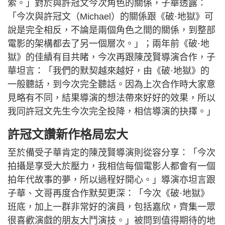
索。」對於與許冠文今次角色的關係，子華透露：
「今次與許冠文（Michael）的關係跟《破·地獄》可
說是完全相反，不論是兩個角色之間的關係，到整部
電影的架構都去了另一個層次。」；兩年前《破·地
獄》的佳績有目共睹，今次再跟陳茂賢導演合作，子
華坦言：「我們的默契越來越好，由《破·地獄》的
一般聽話，到今次完全聽話。因為上次合作時大家意
見略有不同，結果導演的想法帶來好好的效果，所以
我同許冠文先生今次完全投降，相信導演的抉擇。」
許冠文讚新作格局宏大
至於備受子華肯定的陳茂賢導演則從容分享：「今次
拍攝是享受大於壓力，我相信每個電影人都會有一個
拍年代故事的夢，所以過程好開心。」導演亦坦言跟
子華、文哥再度合作默契更深：「今次《破·地獄》
班底，加上一群非常好的演員，包括嘉欣，齊集一眾
很喜歡演戲的朋友大鬥演技。」被問到值得期待的地