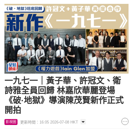
一九七一｜黃子華、許冠文、衛
詩雅全員回歸 林嘉欣華麗登場
《破·地獄》導演陳茂賢新作正式
開拍
更新時間：16:05 2026-07-08 HKT
影視圈