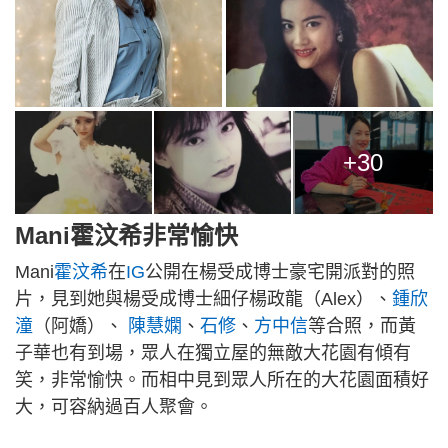
+30
Mani霍汶希非常愉快
Mani
霍汶希
在
IG
公開在楊受成博士豪宅開派對的照
片，見到她與楊受成博士細仔楊政龍（Alex）、
鍾欣
潼
（阿嬌）、
陳慧嫻
、
石修
、
方中信
等合照，而黃
子華也有到場，眾人在獨立屋的無敵大花園有傾有
笑，非常愉快。而相中見到眾人所在的大花園面積好
大，可容納過百人聚會。