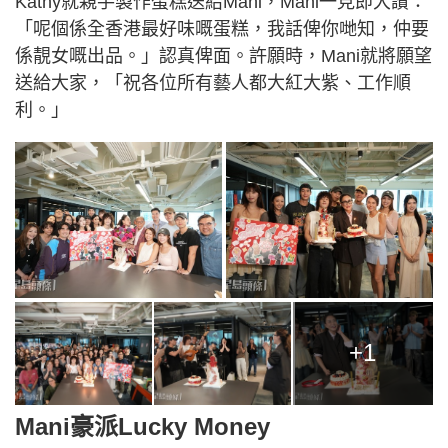
Kathy就親手製作蛋糕送給Mani，Mani一見即大讚：
「呢個係全香港最好味嘅蛋糕，我話俾你哋知，仲要
係靚女嘅出品。」認真俾面。許願時，Mani就將願望
送給大家，「祝各位所有藝人都大紅大紫、工作順
利。」
+1
Mani豪派Lucky Money