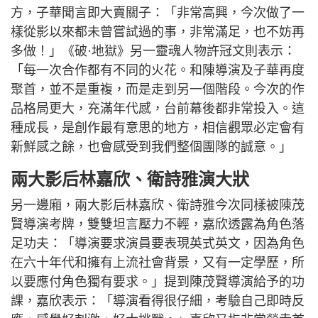
方，子華聞言即大賣關子：「非常高興，今次做了一
樣從影以來都未曾嘗試過的事，非常滿足，也不妨再
多做！」《破·地獄》另一靈魂人物許冠文則表示：
「每一次合作都有不同的火花。和陳導演及子華再度
聚首，並不是重複，而是走到另一個階段。今次的作
品格局更大，充滿年代感，台前幕後都非常投入。這
種成長，是創作最有意思的地方，相信觀眾必定會有
新鮮感之餘，也會感受到我們整個團隊的誠意。」
兩大影后林嘉欣、衛詩雅演大狀
另一邊廂，兩大影后林嘉欣、衛詩雅今次同樣被陳茂
賢導演考牌，雙雙坦言壓力不輕，嘉欣透露為角色落
足功夫：「導演要求演員要表現英式英文，因為角色
在六十年代和擁有上流社會背景，又有一定學歷，所
以要應付角色獨有要求。」提到陳茂賢導演給予的功
課，嘉欣表示：「導演看得很仔細，考驗自己即時反