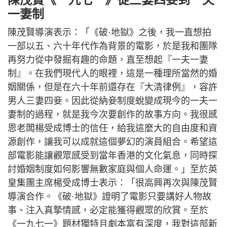
一妻制
陳茂賢導演表示：「《破·地獄》之後，我一直想拍
一部以五、六十年代作為背景的電影，於是我和團隊
再努力從中發掘有趣的命題，直至想起『一夫一妻
制』。在我們現代人的眼裡，這是一種理所當然的婚
姻關係，但是在六十年前還存在『大清律例』，容許
男人三妻四妾。因此從納妾制度蛻變成現今的一夫一
妻制的過程，就是我今次要創作的故事方向。我很感
恩老闆楊受成博士的信任，給我這麼大的自由度和資
源創作，讓我可以成就這個夢幻的演員組合。希望這
部電影能讓觀眾感受到當年香港的文化氣息，同時探
討婚姻制度如何影響無數家庭與個人命運。」至於英
皇集團主席楊受成博士表示：「很高興再次與陳茂賢
導演合作。《破·地獄》證明了電影只要講好人物故
事、注入真摯情感，必定能獲得觀眾的欣賞。至於
《一九七一》題材獨特且劇本富有深度，我對這部新