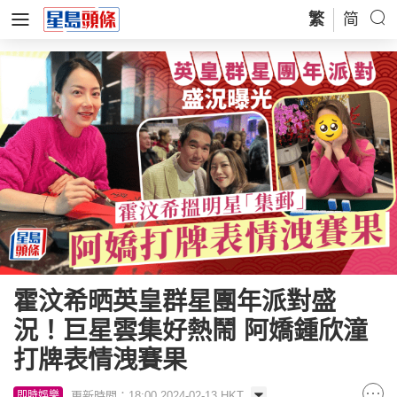
繁
简
霍汶希晒英皇群星團年派對盛
況！巨星雲集好熱鬧 阿嬌鍾欣潼
打牌表情洩賽果
更新時間：18:00 2024-02-13 HKT
即時娛樂