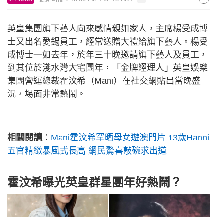
英皇集團旗下藝人向來感情親如家人，主席楊受成博
士又出名愛錫員工，經常送贈大禮給旗下藝人。楊受
成博士一如去年，於年三十晚邀請旗下藝人及員工，
到其位於淺水灣大宅團年，「金牌經理人」英皇娛樂
集團營運總裁霍汶希（Mani）在社交網貼出當晚盛
況，場面非常熱鬧。
相關閱讀
：
Mani霍汶希罕晒母女遊澳門片 13歲Hanni
五官精緻暴風式長高 網民驚喜敲碗求出道
霍汶希曝光英皇群星團年好熱鬧？