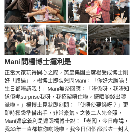
+1
Mani問楊博士攞利是
正當大家玩得開心之際，英皇集團主席楊受成博士剛
好「路過」，楊博士即裝兇問Mani：「你好大膽喎！
生日都唔請我！」Mani無奈回應：「唔係呀，我唔知
道佢哋surprise我呀，我招架唔住啦，攞晒啲錢出嚟
派啦。」楊博士見狀即刻問：「使唔使要錢呀？」更
即時摷袋準備出手，非常豪氣。之後二人先合照，
Mani邊拿着利是邊跟楊博士說：「老闆，今日嚟講，
我33年一直都搶你啲錢啦，我今日個個都派咗一封大