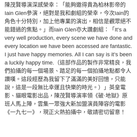
陳茂賢導演深感榮幸：「能夠邀得貴為柏林影帝的
Iain Glen參演，絕對是我和劇組的榮幸，今次Iain的
角色十分特別，加上他專業的演出，相信是觀眾絕不
能錯過的焦點。」而Iain Glen亦大讚劇組：「It’s a
very well production, every scene we have done and
every location we have been accessed are fantastic.
I just have happy memories. All I can say is it’s been
a luckily happy time.（這部作品的製作非常精良，我
們拍攝的每一個場景、踏足的每一個拍攝地點都令人
讚嘆。這段經歷為我留下了滿滿的美好回憶，只能
說，這是一段無比幸運且快樂的時光。）」英皇電
影、貓眼電影出品，陳茂賢導演率領《破·地獄》原
班人馬上陣，雲集一眾強大新加盟演員陣容的電影
《一九七一》，現正火熱拍攝中，敬請密切留意！