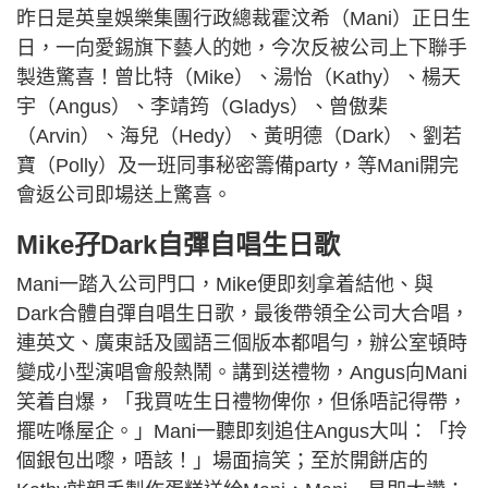
昨日是英皇娛樂集團行政總裁霍汶希（Mani）正日生
日，一向愛錫旗下藝人的她，今次反被公司上下聯手
製造驚喜！曾比特（Mike）、湯怡（Kathy）、楊天
宇（Angus）、李靖筠（Gladys）、曾傲棐
（Arvin）、海兒（Hedy）、黃明德（Dark）、劉若
寶（Polly）及一班同事秘密籌備party，等Mani開完
會返公司即場送上驚喜。
Mike孖Dark自彈自唱生日歌
Mani一踏入公司門口，Mike便即刻拿着結他、與
Dark合體自彈自唱生日歌，最後帶領全公司大合唱，
連英文、廣東話及國語三個版本都唱勻，辦公室頓時
變成小型演唱會般熱鬧。講到送禮物，Angus向Mani
笑着自爆，「我買咗生日禮物俾你，但係唔記得帶，
擺咗喺屋企。」Mani一聽即刻追住Angus大叫：「拎
個銀包出嚟，唔該！」場面搞笑；至於開餅店的