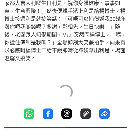
家都大吉大利嘅生日利是，祝你身體健康、事事如
意、生意興隆！」然後便親手遞上利是給楊博士。楊
博士接過利是就搞笑話：「可唔可以補償返我30幾年
嚟你呃我啲錢呢？多謝，影相先。生日快樂！」隨
後，老闆跟人傾偈期間，Mani突然問楊博士，「咦，
你諗住俾利是我嗎？」全場即刻大笑兼拍手，向來有
求必應嘅楊博士二話不說即時從褲袋拿出利是，場面
溫馨又搞笑。