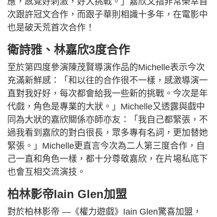
應，感覺好刺激，好大挑戰。」嘉欣又指非常榮幸首
次跟許冠文合作，而跟子華則相識十多年，在電影中
也是破天荒首次合作！
衛詩雅、林嘉欣3度合作
至於第四度參演陳茂賢導演作品的Michelle表示今次
充滿新鮮感：「和以往的合作很不一樣，感激導演一
直對我好好，每次都會給我一些新的挑戰。今次是年
代戲，角色是專業的大狀。」Michelle又透露與戲中
同為大狀的嘉欣關係亦師亦友：「我自己都緊張，不
過我看到嘉欣的對白很長，眾多專有名詞，更加替她
緊張。」Michelle更直言今次為二人第三度合作，自
己一直和角色一樣，都十分尊敬嘉欣，在片場私底下
也會互相交流演技。
柏林影帝Iain Glen加盟
對於柏林影帝 —《權力遊戲》Iain Glen驚喜加盟，