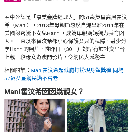
圈中公認是「最美金牌經理人」的51歲英皇高層霍汶
希（Mani），2013年母親節忽然自爆早於2011年在
美國秘密誕下女兒Hanni，成為單親媽媽獨力養育囡
囡。一直以來霍汶希都小心保護女兒的私隱，甚少分
享Hanni的照片，惟昨日（30日）她罕有於社交平台
上載一段母女遊澳門影片，令網民大感驚喜！
相關閱讀：
Mani霍汶希超低胸打扮現身頒獎禮 同場
57歲女星網民讚不會老
Mani霍汶希囡囡幾靚女？