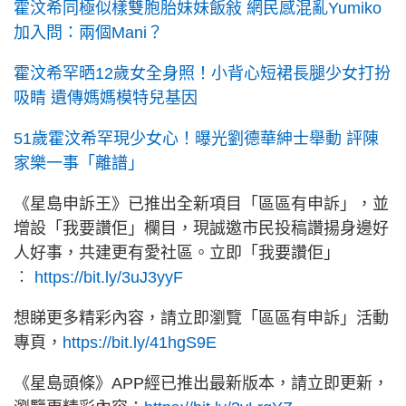
霍汶希同極似樣雙胞胎妹妹飯敍 網民感混亂Yumiko
加入問：兩個Mani？
霍汶希罕晒12歲女全身照！小背心短裙長腿少女打扮
吸睛 遺傳媽媽模特兒基因
51歲霍汶希罕現少女心！曝光劉德華紳士舉動 評陳
家樂一事「離譜」
《星島申訴王》已推出全新項目「區區有申訴」，並
增設「我要讚佢」欄目，現誠邀市民投稿讚揚身邊好
人好事，共建更有愛社區。立即「我要讚佢」
︰
https://bit.ly/3uJ3yyF
想睇更多精彩內容，請立即瀏覽「區區有申訴」活動
專頁，
https://bit.ly/41hgS9E
《星島頭條》APP經已推出最新版本，請立即更新，