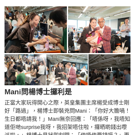
+1
Mani問楊博士攞利是
正當大家玩得開心之際，英皇集團主席楊受成博士剛
好「路過」，楊博士即裝兇問Mani：「你好大膽喎！
生日都唔請我！」Mani無奈回應：「唔係呀，我唔知
道佢哋surprise我呀，我招架唔住啦，攞晒啲錢出嚟