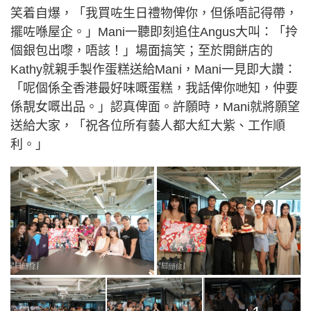
笑着自爆，「我買咗生日禮物俾你，但係唔記得帶，
擺咗喺屋企。」Mani一聽即刻追住Angus大叫：「拎
個銀包出嚟，唔該！」場面搞笑；至於開餅店的
Kathy就親手製作蛋糕送給Mani，Mani一見即大讚：
「呢個係全香港最好味嘅蛋糕，我話俾你哋知，仲要
係靚女嘅出品。」認真俾面。許願時，Mani就將願望
送給大家，「祝各位所有藝人都大紅大紫、工作順
利。」