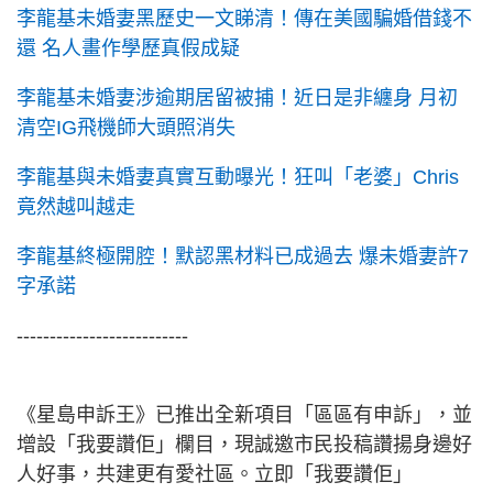
李龍基未婚妻黑歷史一文睇清！傳在美國騙婚借錢不
還 名人畫作學歷真假成疑
李龍基未婚妻涉逾期居留被捕！近日是非纏身 月初
清空IG飛機師大頭照消失
李龍基與未婚妻真實互動曝光！狂叫「老婆」Chris
竟然越叫越走
李龍基終極開腔！默認黑材料已成過去 爆未婚妻許7
字承諾
--------------------------
《星島申訴王》已推出全新項目「區區有申訴」，並
增設「我要讚佢」欄目，現誠邀市民投稿讚揚身邊好
人好事，共建更有愛社區。立即「我要讚佢」