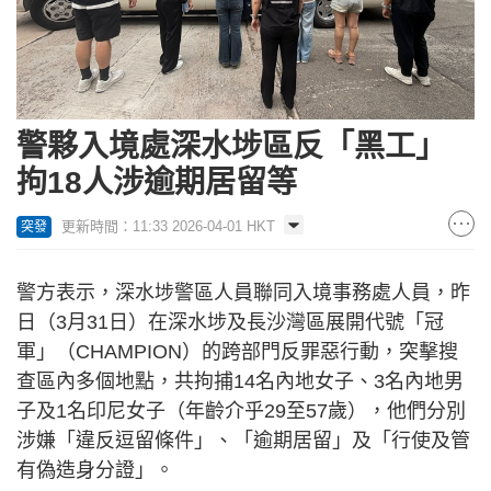
警夥入境處深水埗區反「黑工」
拘18人涉逾期居留等
更新時間：11:33 2026-04-01 HKT
突發
警方表示，深水埗警區人員聯同入境事務處人員，昨
日（3月31日）在深水埗及長沙灣區展開代號「冠
軍」（CHAMPION）的跨部門反罪惡行動，突擊搜
查區內多個地點，共拘捕14名內地女子、3名內地男
子及1名印尼女子（年齡介乎29至57歲），他們分別
涉嫌「違反逗留條件」、「逾期居留」及「行使及管
有偽造身分證」。