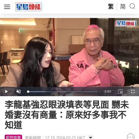
繁
简
Remaining
-
2:00
Loaded
:
Play
Unmute
Picture-
Full
26.01%
in-
Picture
Time
李龍基強忍眼淚填表等見面 嬲未
婚妻沒有商量：原來好多事我不
知道
更新時間：12:15 2024-02-21 HKT
即時娛樂