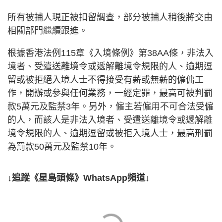
所有被捕人現正被扣留調查，部分被捕人稍後將交由
相關部門繼續跟進。
根據香港法例115章《入境條例》第38AA條，非法入
境者、受遣送離境令或遞解離境令規限的人、逾期逗
留或被拒絕入境人士不得接受有薪或無薪的僱傭工
作，開辦或參與任何業務，一經定罪，最高可被判罰
款5萬元及監禁3年。另外，僱主若僱用不可合法受僱
的人，而該人是非法入境者、受遣送離境令或遞解離
境令規限的人、逾期逗留或被拒入境人士，最高刑罰
為罰款50萬元及監禁10年。
↓追蹤《星島頭條》WhatsApp頻道↓