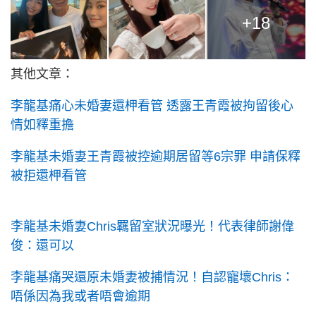
+18
其他文章：
李龍基痛心未婚妻還柙看管 透露王青霞被拘留後心
情如釋重擔
李龍基未婚妻王青霞被控逾期居留等6宗罪 申請保釋
被拒還柙看管
李龍基未婚妻Chris羈留室狀況曝光！代表律師謝偉
俊：還可以
李龍基痛哭還原未婚妻被捕情況！自認寵壞Chris：
唔係因為我或者唔會逾期