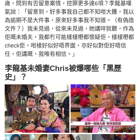
歲，問到有否留意案情，控罪更多達6項？李龍基嘆
氣說：「留意到，好多事我自己都不知咁大鑊，我以
為逾期不是大件事，原來好多事我不知道。（有偽造
文件？）我未見過，從來未見過，她講咩就聽，作為
佢嘅未婚夫，我都冇可能樣樣嘢都懷疑佢，樣樣嘢都
check佢，咁樣好似好唔畀面，亦好似對佢好唔信
任，佢講嘅，我唯有相信。」
李龍基未婚妻Chris被爆哪些「黑歷
史」？