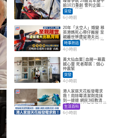
噪音爭執 25歲青年身中
逾10刀重創 警列企圖謀
殺及自殺案
突發
6小時前
20年「太空人」婚變 移
英港媽死心帶仔搬屋 至
親離世慘遭留港夫出軌
背叛 苦嘆終看透對方留
時事熱話
港「真相」｜Juicy叮
4小時前
黃大仙血案│血腥一幕震
撼心靈 死者鄰居：個心
仲震緊
突發
4小時前
港人家居天花板發霉求
救！用除霉清潔劑竟抹
到一撻撻 網民3招教清潔
+保養 本地油漆品牌曾提
生活百科
醒勿用1物防變色
6小時前