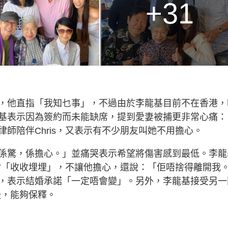
+31
，他直指「我知乜事」，不過由於李龍基目前不在香港，
基表示因為簽約而未能缺席，提到愛妻被捕更非常心痛：
師陪伴Chris，又表示有不少朋友叫她不用擔心。
係驚，係擔心。」並痛哭表示希望將傷害感到最低。李龍
經常「收收埋埋」，不讓他擔心，還說：「佢唔捨得離開我
，表示結婚承諾「一定唔會變」。另外，李龍基接受另一
後，能夠保釋。