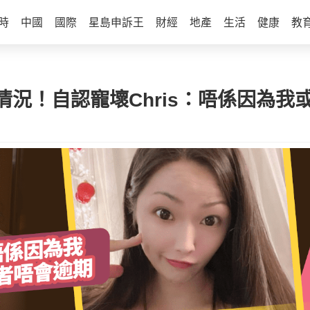
時
中國
國際
星島申訴王
財經
地產
生活
健康
教
況！自認寵壞Chris：唔係因為我