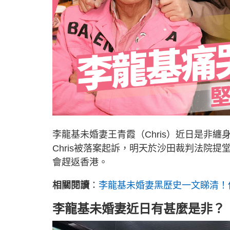
李龍基未婚妻王青霞（Chris）近日是非纏
Chris被落案起訴，明天於沙田裁判法院
會趕返香港。
相關閱讀
：
李龍基未婚妻黑歷史一文睇清！
李龍基未婚妻近日有甚麼是非？