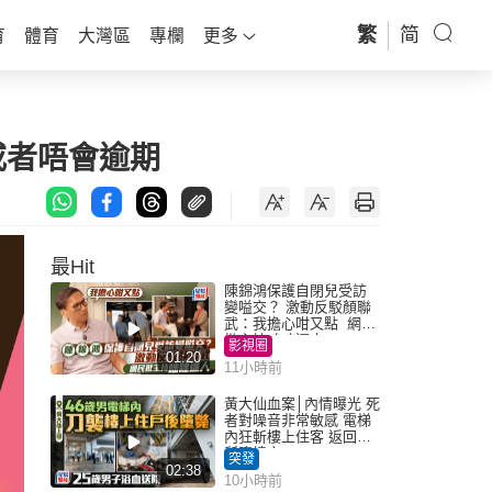
繁
简
育
體育
大灣區
專欄
更多
或者唔會逾期
最Hit
陳錦鴻保護自閉兒受訪
變嗌交？ 激動反駁顏聯
武：我擔心咁又點 網民
批主持咄咄逼人
影視圈
01:20
11小時前
黃大仙血案│內情曝光 死
者對噪音非常敏感 電梯
內狂斬樓上住客 返回住
所墮樓亡
突發
02:38
10小時前