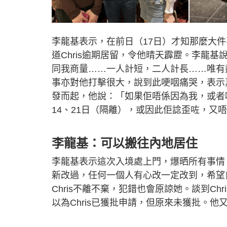
李龍基表示，在前日（17日）才知那麼大件
道Chris逾期居留，令他晴天霹靂。李龍
同我商量……一人計短，二人計長……唯有
事亦對他打擊很大，說到此哽咽痛哭，表示真
發而起，他說：「如果佢唔係因為我，或者
14、21日（隔離），或因此佢諗歪咗，又
李龍基：可以搬往內地居住
李龍基表示這次入境處上門，爆晒所有事情，C
新改過，任何一個人有心改一定改到，希望
Chris不離不棄，犯錯也會原諒她。談到C
以為Chris已獲批申請，但原來未獲批。