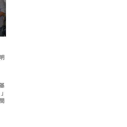
明
基
。」
間