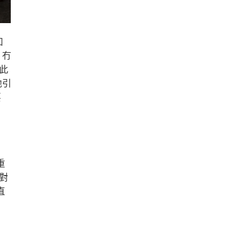
知
，冇
此
他引
要
重
對
直