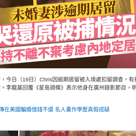
身，今日（19日）Chris因逾期居留被入境處扣留調查，有
提堂。李龍基回覆《星島頭條》表示他身在廣州錄影節目，
傳在美國騙婚借錢不還 名人畫作學歷真假成疑