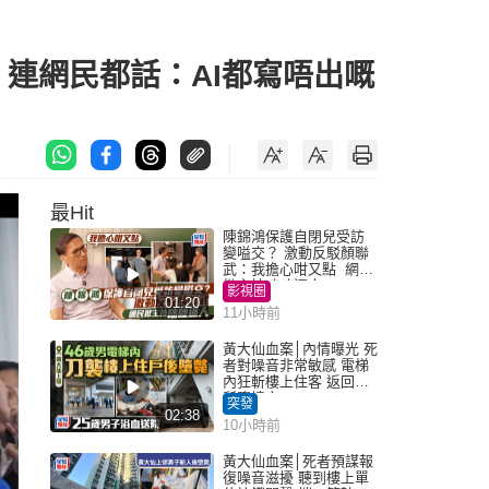
譜」連網民都話：AI都寫唔出嘅
最Hit
陳錦鴻保護自閉兒受訪
變嗌交？ 激動反駁顏聯
武：我擔心咁又點 網民
批主持咄咄逼人
影視圈
01:20
11小時前
黃大仙血案│內情曝光 死
者對噪音非常敏感 電梯
內狂斬樓上住客 返回住
所墮樓亡
突發
02:38
10小時前
黃大仙血案│死者預謀報
復噪音滋擾 聽到樓上單