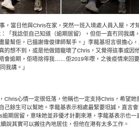
事，當日他與Chris在家，突然一班入境處人員入屋，才
基說：「我諗佢自己知道（逾期居留），但佢一直冇同我講
盡量幫佢，已搵謝偉俊律師幫手。」李龍基坦言很擔心，
的想不到，或是他做錯寵壞了Chris，又覺得這事或因
唔會逾期，佢唔捨得我……佢2019年嚟，之後疫情來回
唔同我講。」
hris心情一定很低落，他稱也一定支持Chris，希望她
自己餘生可以幫她。李龍基表示相處最緊要坦誠，直言會
hris逾期居留，意味她並非優才計劃來港，李龍基表示也一
他又續說其實可以搬往內地居住，但他在港有太多工作。