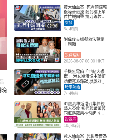
黃大仙血案│死者預謀報
復噪音滋擾 聽到樓上單
位拉鐵閘聲 攜刀等𨋢伏
擊傷者
突發
02:38
5小時前
謝偉俊夫婦擬效法蔡瀾
｜周顯
投資理財
2026-08-07 06:00 HKT
手機無電陷「世紀大恐
慌」 港女崩潰憶中環街
頭借電落難記 感激好心
指
人溫馨相助：這份溫暖
時事熱話
明晚
記一輩子｜Juicy叮
7小時前
81歲高雄返港召集佳視
藝人茶敘 初代郭靖黃蓉
同框遇羅樂林勾起《神
鵰俠侶》回憶殺
影視圈
10小時前
黃大仙血案│死傷者曾為