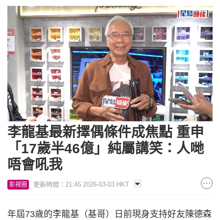
Loaded
:
Unmute
10.60%
李龍基最新擇偶條件成焦點 重申
「17歲半46億」純屬講笑：人哋
唔會吼我
更新時間：21:45 2026-03-03 HKT
影視圈
年屆73歲的李龍基（基哥）日前現身支持好友陳德森