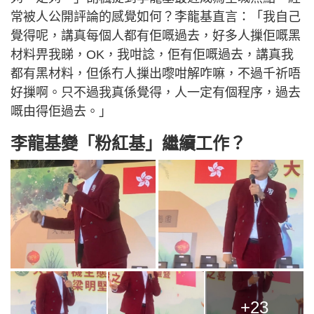
常被人公開評論的感覺如何？李龍基直言：「我自己
覺得呢，講真每個人都有佢嘅過去，好多人摷佢嘅黑
材料畀我睇，OK，我咁諗，佢有佢嘅過去，講真我
都有黑材料，但係冇人摷出嚟咁解咋嘛，不過千祈唔
好摷啊。只不過我真係覺得，人一定有個程序，過去
嘅由得佢過去。」
李龍基變「粉紅基」繼續工作？
+23