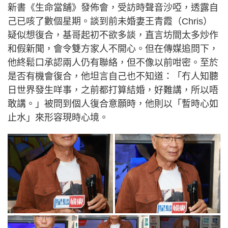
新書《生命當舖》發佈會，受訪時聲音沙啞，透露自
己已咳了數個星期。談到前未婚妻王青霞（Chris）
疑似想復合，基哥起初不欲多談，直言坊間太多炒作
和假新聞，會令雙方家人不開心。但在傳媒追問下，
他終鬆口承認兩人仍有聯絡，但不像以前咁密。至於
是否有機會復合，他坦言自己也不知道：「冇人知聽
日世界發生咩事，之前都打算結婚，好難講，所以唔
敢講。」被問到個人復合意願時，他則以「暫時心如
止水」來形容現時心境。