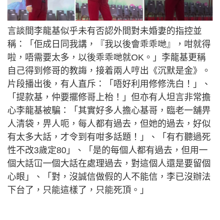
言談間李龍基似乎未有否認外間對未婚妻的指控並
稱：「佢成日同我講，『我以後會乖乖哋』，咁就得
啦，唔需要太多，以後乖乖哋就OK。」李龍基更稱
自己得到修哥的教誨，接着兩人哼出《沉默是金》。
片段播出後，有人直斥：「唔好利用修修洗白！」、
「提款基，仲要擺修哥上枱！」但亦有人坦言非常擔
心李龍基被騙：「其實好多人擔心基哥，臨老一舖畀
人清袋，畀人呃，每人都有過去，但她的過去，好似
有太多大話，才令到有咁多話題！」、「有冇聽過死
性不改3歲定80」、「是的每個人都有過去，但用一
個大話冚一個大話在處理過去，對這個人還是要留個
心眼」、「對，沒誠信做假的人不能信，李已沒辦法
下台了，只能這樣了，只能死頂。」