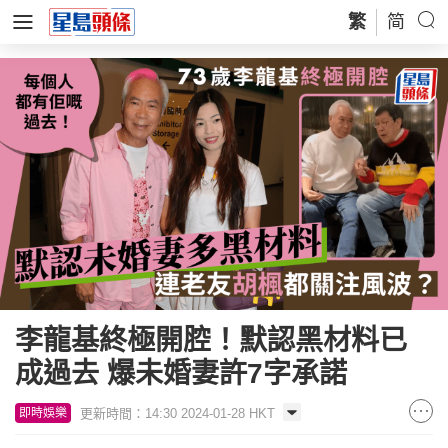
繁
简
李龍基終極開腔！默認黑材料已
成過去 爆未婚妻許7字承諾
更新時間：14:30 2024-01-28 HKT
即時娛樂