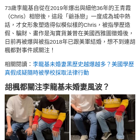
73歲李龍基自從在2019年爆出與細他36年的王青霞
（Chris）相戀後，這段「爺孫戀」一度成為城中熱
話，才女形象塑造得似模似樣的Chris，被指學歷造
假、騙財、畫作是淘寶貨兼曾在美國西雅圖徵婚後，
日前再被爆與被指2018年已跟美軍結婚，想不到連胡
楓都對事件感關注！
相關閱讀：
李龍基未婚妻黑歷史越爆越多？美國學歷
真假成疑隨時被學校採取法律行動
胡楓都關注李龍基未婚妻風波？