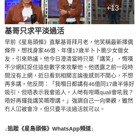
+13
基哥只求平淡過活
早前《星島頭條》直擊基哥拜月老，他笑稱最新擇偶
條件，想找身家46億、年僅17歲半卜卜脆少女做女
友，引來熱議。他今日澄清當時只是「講笑」，慨嘆
不少網紅捉住這些數字來攻擊他。他透露之前一段時
間沒有上網，近日看到相關言論後感到不開心，不想
再多講。他反問：「我嗰日都講有46億同17歲半係好
吸引，但唔表示我會追人，人哋有咁嘅quali會吼我？
唔好再攞我講笑嘅嚟講。」強調自己一向樂觀，雖然
冇人冚被會冷，但只要平淡過活就可以。
↓追蹤《星島頭條》WhatsApp頻道↓