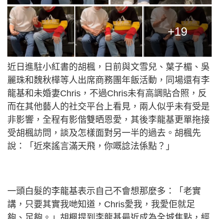
+19
近日進駐小紅書的胡楓，日前與文雪兒、葉子楣、吳
麗珠和魏秋樺等人出席商務團年飯活動，同場還有李
龍基和未婚妻Chris，不過Chris未有高調貼合照，反
而在其他藝人的社交平台上看見，兩人似乎未有受是
非影響，全程有影偕雙晒恩愛，其後李龍基更單拖接
受胡楓訪問，談及怎樣面對另一半的過去。胡楓先
說：「近來謠言滿天飛，你嘅諗法係點？」
一頭白髮的李龍基表示自己不會想那麼多：「老實
講，只要其實我哋知道，Chris愛我，我愛佢就足
夠、足夠。」胡楓提到李龍基最近成為全城焦點，經