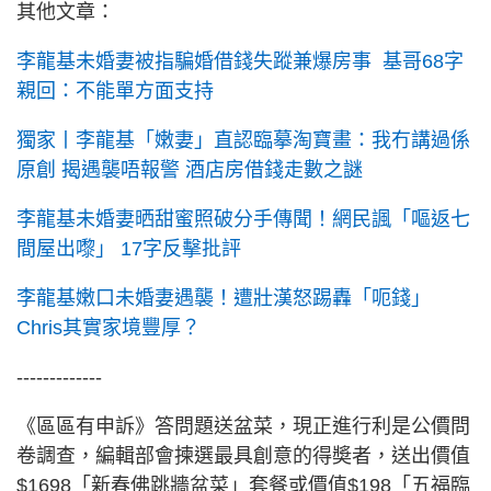
其他文章：
李龍基未婚妻被指騙婚借錢失蹤兼爆房事 基哥68字
親回：不能單方面支持
獨家丨李龍基「嫩妻」直認臨摹淘寶畫：我冇講過係
原創 揭遇襲唔報警 酒店房借錢走數之謎
李龍基未婚妻晒甜蜜照破分手傳聞！網民諷「嘔返七
間屋出嚟」 17字反擊批評
李龍基嫩口未婚妻遇襲！遭壯漢怒踢轟「呃錢」
Chris其實家境豐厚？
-------------
《區區有申訴》答問題送盆菜，現正進行利是公價問
卷調查，編輯部會揀選最具創意的得奬者，送出價值
$1698「新春佛跳牆盆菜」套餐或價值$198「五福臨