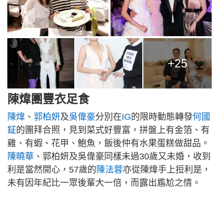
+25
陳煒團豐衣足食
陳煒
、
郭柏妍
及
吳偉豪
分別在
IG
的限時動態轉發
何國
鉦
的團拜合照，見到菜式好豐富，拼盤上有金箔、有
雞、有蝦、花甲、鮑魚，飯後仲有水果蛋糕做甜品。
陳曉華
、郭柏妍及吳偉豪同樣未過30歲又未婚，收到
利是當然開心，57歲的
陳法蓉
亦從陳煒手上𢭃利是，
未有因年紀比一眾後輩大一倍，而露出尷尬之情。