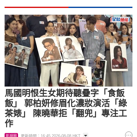
Loaded
:
Unmute
7.42%
馬國明恨生女期待聽疊字「食飯
飯」 郭柏妍修眉化濃妝演活「綠
茶婊」 陳曉華拒「翻兜」專注工
作
更新時間：16:45 2026-08-08 HKT
影視圈