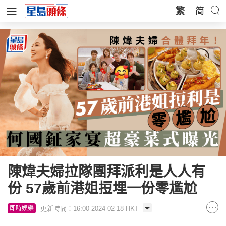
繁
简
陳煒夫婦拉隊團拜派利是人人有
份 57歲前港姐𢭃埋一份零尷尬
更新時間：16:00 2024-02-18 HKT
即時娛樂