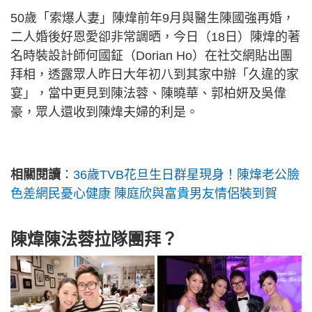
50歲「索爆人妻」陳煒前年9月與醫生陳國強再婚，
二人婚後好恩愛卻非常調晒，今日（18日）陳煒的著
名時裝設計師何國鉦（Dorian Ho）在社交網貼出團
拜相，透露眾人昨日大年初八到其家中辦「久違的家
宴」，當中更見到陳法蓉、陳曉華、郭柏妍及吳偉
豪，眾人還收到陳煒夫婦的利是。
相關閱讀
：
36歲TVB花旦生日群星現身！陳煒老公臉
色差網民憂心健康 陳庭欣與富貴男友情侶裝到賀
陳煒陳法蓉拉隊團拜？