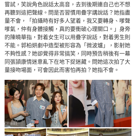
嘗試，笑說角色說話太高音，去到後期連自己也不想
再聽到這把聲線。問是否習慣用疊字講說話？她指盡
量不會，「拍攝時有好多人望着，我又要轉身、嗲聲
嗲氣，仲有身體接觸，真的要衝破心理關口。」身旁
的陳曉華指，對着女生可以用疊字說話，對着男生則
不能。郭柏妍劇中造型被形容為「微波爐」，影射她
不夠性感？她卻覺得非常搞笑，同時預告稍後有一幕
同張頴康情迷意亂下在地下捉迷藏。問她這次拍了大
量接吻場面，可會因此而害怕再拍？她指不會。