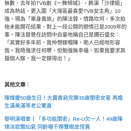
無數，去年拍TVB劇《一舞傾城》，飾演「沙律姐」
成為熱話，更入圍「大灣區最喜愛TVB女主角」10
強。現為「單身貴族」的陳法蓉，情路坎坷，多次拍
拖未能開花結果，對上一段公開的戀情已是2009年的
事。陳法蓉曾在訪問中自豪地稱自己是鑽石盛女：
「其實好多年前，我仲想嫁嗰陣，啲人已經咁形容
我。我唔強求任何嘢，但勉強無幸福。如果我要求其
搵個人嫁，我一定嫁得出！」
其他文章
：
陳煒慶50歲生日！大露香肩完勝35歲閨密女星 再婚
生滿美滿等老公驚喜
黎明演唱會丨「多功能閨密」Re-U欠一人！49歲陳
煒淡妝飄仙氣 同齡楊千嬅雙眼皮怪異