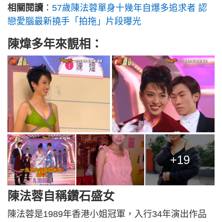
相關閱讀
：
57歲陳法蓉單身十幾年自爆多追求者 認
戀愛腦最新撓手「拍拖」片段曝光
陳煒多年來靚相：
+19
陳法蓉自稱鑽石盛女
陳法蓉是1989年香港小姐冠軍，入行34年演出作品