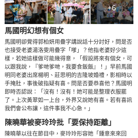
+6
馬國明幻想有個女
馬國明卻覺得郭柏妍用疊字講說話十分討好，問是否
也接受老婆湯洛雯用疊字「嗲」？他指老婆好少這
樣，若她這樣做可能幾得意，「假設將來有個女，可
以跟我說，『爹哋爹哋，我要食飯飯』！」早前馬國
明同老婆出席楊明、莊思明的吉隆坡婚禮，影相時以
手掩肚，事後破指疑有喜。問是否要恭喜他？馬國明
即時否認說：「沒有！沒有！她可能是整理衣服罷
了。上次黃翠如一上台，外界又說她有喜。若有喜訊
我們會公布讓，這件事我不心急。」
陳曉華被麥玲玲批「要保持距離」
陳曉華以往在節目中，麥玲玲形容她「鍾意來來回