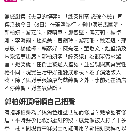
無綫劇集《夫妻的博弈》「綠茶閨蜜 識破心機」宣
傳活動今日（8日）在荃灣舉行，劇中演員馬國明、
郭柏妍、游嘉欣、陳曉華、鄧智堅、傅嘉莉、楊卓
娜、李海銅、鍾柔美、曹銦玲、黎燕珊、姚宏遠、邢
慧敏、楊證樺、賴彥妤、陳熹潼、董敬文、趙璧渝及
朱樂洺等出席。郭柏妍演「綠茶婊」為觀眾帶來驚
喜，她笑說，在街上被途人指認，並強調與其真實性
格不同，現實生活中好難變成那樣。為了演活該人
物，除了與對手張頴康對戲練習之外，事前她在酒店
不停練習，對空氣做戲。
郭柏妍頂唔順自己把聲
有指郭柏妍為了與角色造型匹配而修眉？她承認有修
眉，平時好少化妝那麼紅的妝，感覺像被人打了十多
拳一樣。問現實中冧男士可能有用？郭柏妍笑稱可以