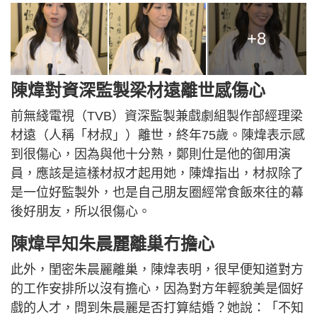
+8
陳煒對資深監製梁材遠離世感傷心
前無綫電視（TVB）資深監製兼戲劇組製作部經理梁
材遠（人稱「材叔」）離世，終年75歲。陳煒表示感
到很傷心，因為與他十分熟，鄭則仕是他的御用演
員，應該是這樣材叔才起用她，陳煒指出，材叔除了
是一位好監製外，也是自己朋友圈經常食飯來往的幕
後好朋友，所以很傷心。
陳煒早知朱晨麗離巢冇擔心
此外，閨密朱晨麗離巢，陳煒表明，很早便知道對方
的工作安排所以沒有擔心，因為對方年輕貌美是個好
戲的人才，問到朱晨麗是否打算結婚？她說：「不知