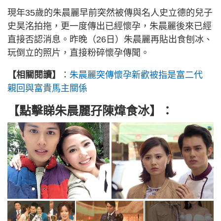
現年35歲的朱晨麗早前突然被傳與名人史立德的兒子
史昊洺拍拖，更一度傳出已經懷孕，朱晨麗後來已經
直接否認消息。昨晚（26日）朱晨麗再貼出食刨冰、
玩倒立的照片，直接粉碎懷孕傳聞。
【相關閱讀】
：
朱晨麗突傳懷孕新歡被指是富二代
親回與富貴馬主關係
【點擊睇朱晨麗孖陳煒食冰】：