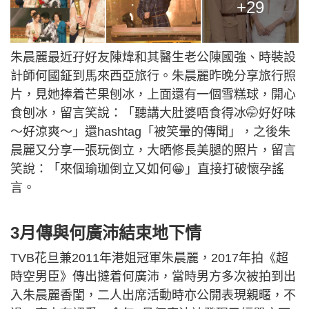
+29
朱晨麗最近孖好友陳煒和其醫生老公陳國強、時裝設
計師何國鉦到馬來西亞旅行。朱晨麗昨晚分享旅行照
片，見她捧着芒果刨冰，上面還有一個雪糕球，開心
食刨冰，留言笑說：「聽講大肚婆唔食得冰🤭好好味
～好涼爽～」還hashtag「被笑暈的傳聞」，之後朱
晨麗又分享一張玩倒立，大晒修長美腿的照片，留言
笑說：「來個瑜珈倒立又如何😁」直接打破懷孕謠
言。
3月傳與何廣沛結束地下情
TVB花旦兼2011年港姐冠軍朱晨麗，2017年拍《超
時空男臣》傳出撻着何廣沛，當時男方多次被拍到出
入朱晨麗香閨，二人出席活動時亦公開表現親暱，不