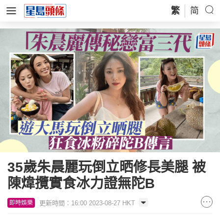
繁
简
35歲朱晨麗玩倒立晒修長美腿 被
陳煒攬實食冰力證無陀B
更新時間：16:00 2023-08-27 HKT
即時娛樂