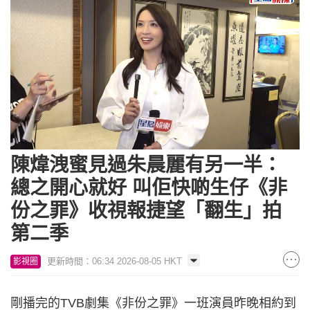
Loaded
:
Unmute
10.65%
陳煒洩蜜見過朱晨麗有另一半：
總之開心就好 叫佢快啲生仔《非
份之罪》收視報捷望「翻生」拍
第二季
更新時間：06:34 2026-08-05 HKT
影視圈
剛播完的TVB劇集《非份之罪》一班演員昨晚相約到