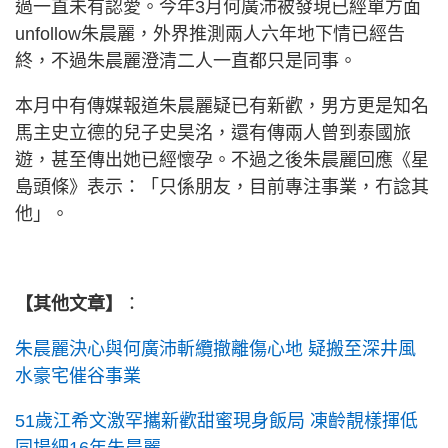
過一直未有認愛。今年3月何廣沛被發現已經單方面
unfollow朱晨麗，外界推測兩人六年地下情已經告
終，不過朱晨麗澄清二人一直都只是同事。
本月中有傳媒報道朱晨麗疑已有新歡，男方更是知名
馬主史立德的兒子史昊洺，還有傳兩人曾到泰國旅
遊，甚至傳出她已經懷孕。不過之後朱晨麗回應《星
島頭條》表示：「只係朋友，目前專注事業，冇諗其
他」。
【其他文章】
：
朱晨麗決心與何廣沛斬纜撤離傷心地 疑搬至深井風
水豪宅催谷事業
51歲江希文激罕攜新歡甜蜜現身飯局 凍齡靚樣揮低