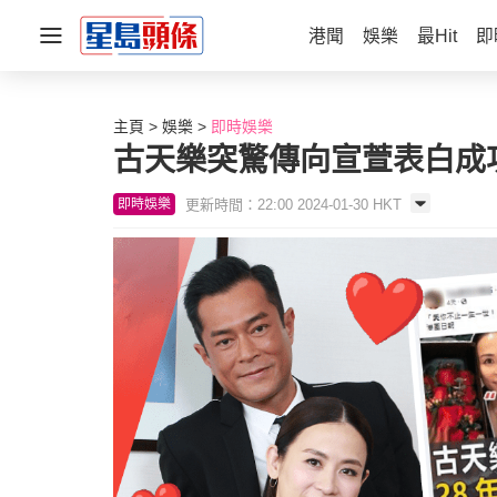
港聞
娛樂
最Hit
即
主頁
娛樂
即時娛樂
古天樂突驚傳向宣萱表白成
更新時間：22:00 2024-01-30 HKT
即時娛樂