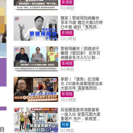
年 曾盼尋伴侶度晚年
影視圈
9小時前
獨家丨黎彼得因病離世
享年76歲 鍾志光揭3月時
已中風 被封「鬼馬詞
人」與許冠傑多合作
影視圈
10小時前
黎彼得離世丨因通波仔
離開《愛回家》 近年百
病纏身多次入ICU 劉鑾
雄黃宗澤曾施援手
影視圈
8小時前
季節丨「唐泰」近況曝
光 102歲朱瑞棠隱居加拿
大逾30年 滿屋舊照如博
物館精神極佳
影視圈
19小時前
房協遷置屋邨鴻鵠臺第
一座入伙 安置花園大廈
重建戶 住戶：新居望見
獅子山好開心！
社會
自
8小時前