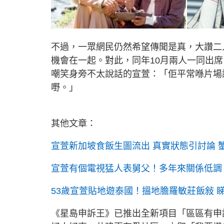
不過，一眾網民仍然希望傳聞是真，大讚二
機會在一起。對此，同年10月兩人一同出
嘲笑身旁不太說話的宣萱：「佢平常喺片場
嘢。」
其他文章：
宣萱新加坡食飯生圖流出 真實狀態引討論 
宣萱有個電視猛人表舅父！多年來關係低調 3
53歲宣萱貼地遊泰國！搵地膽羅敏莊飯敍 睇
《星島申訴王》已推出全新項目「區區有申