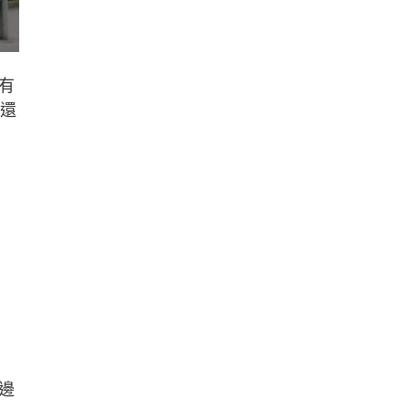
有
，還
邊