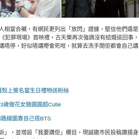
人相當合襯，有網民更列出「放閃」證據，堅信他們還是
席《犯罪現場》首映禮，古天樂再次強調沒有結婚這回事
講唔停，好似唔講嘢會死咁，就算去洗手間佢都會自己講
蟹殼上簽名當生日禮物送粉絲
歲做花女臉圓圓超Cutie
路線圖靠自己搭BTS
訴」，並增設「我要讚佢」欄目，現誠邀市民投稿讚揚身