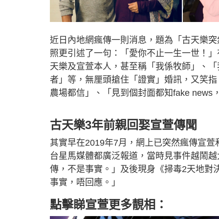
近日內地網瘋傳一則消息，題為「古天樂突
照更引述了一句：「愛你不止一生一世！」
天樂及宣萱本人，甚至稱「我係牧師」、「
者」等，無厘頭搶住「證實」婚訊，又笑指
農場都信」、「見到個封面都知fake ne
古天樂3年前親回娶宣萱傳聞
其實早在2019年7月，網上已突然瘋傳宣
台星馬媒體都廣泛報道，當時見事件越鬧越
傳，不是事實。」及後現身《掃毒2天地對
事實，唔回應。」
點擊睇宣萱更多靚相：