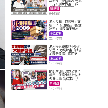
風前拍下多條影片 中氣
十足預測世界盃 一語成
讖貼中西班牙奪冠
影視圈
9小時前
港人反擊「假順豐」詐
騙！？ 公開騙徒「關鍵
秘密」 網民聯手玩謝：
練習緬甸語
生活百科
21小時前
港人搭東鐵驚見不明新
裝置？ 港鐵解畫「試驗
加裝新設備」網民支
持：好似呢排先有
生活百科
17小時前
陳凱琳護仔論惹公憤？
網民：保護小朋友包括
教育佢哋 歐錦棠斥「養
細路唔同走地雞放養」
影視圈
17小時前