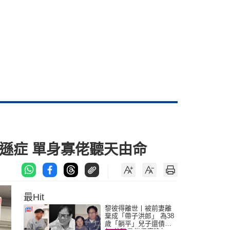
遜症 單身寡佬聽天由命
最Hit
黎彼得離世丨被前妻離
棄成「帶子洪郎」 為38
歲「躺平」兒子還債多