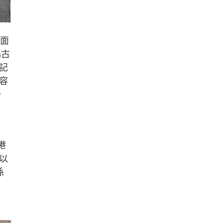
封面
稱古
記
容
。
港
以
係