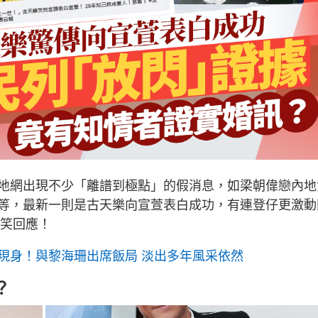
地網出現不少「離譜到極點」的假消息，如梁朝偉戀內地
等，最新一則是古天樂向宣萱表白成功，有連登仔更激動
爆笑回應！
罕現身！與黎海珊出席飯局 淡出多年風采依然
？