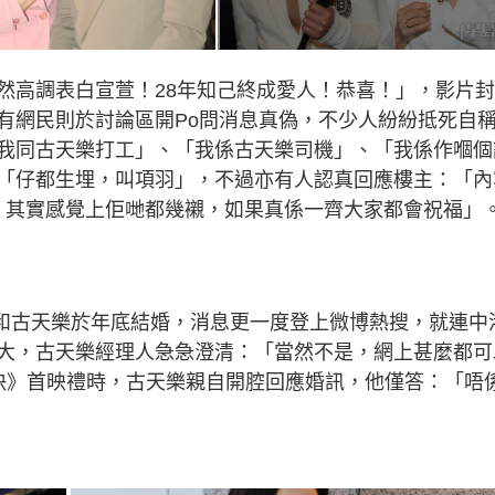
然高調表白宣萱！28年知己終成愛人！恭喜！」，影片
有網民則於討論區開Po問消息真偽，不少人紛紛抵死自
我同古天樂打工」、「我係古天樂司機」、「我係作嗰個
「仔都生埋，叫項羽」，不過亦有人認真回應樓主：「內
ws，其實感覺上佢哋都幾襯，如果真係一齊大家都會祝福」
萱和古天樂於年底結婚，消息更一度登上微博熱搜，就連中
大，古天樂經理人急急澄清：「當然不是，網上甚麼都可
決》首映禮時，古天樂親自開腔回應婚訊，他僅答：「唔