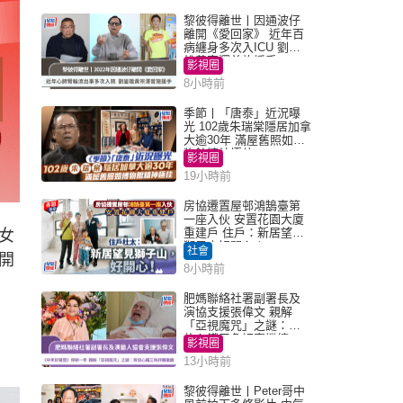
黎彼得離世丨因通波仔
離開《愛回家》 近年百
病纏身多次入ICU 劉鑾
雄黃宗澤曾施援手
影視圈
8小時前
季節丨「唐泰」近況曝
光 102歲朱瑞棠隱居加拿
大逾30年 滿屋舊照如博
物館精神極佳
影視圈
19小時前
房協遷置屋邨鴻鵠臺第
一座入伙 安置花園大廈
重建戶 住戶：新居望見
女
獅子山好開心！
社會
開
8小時前
肥媽聯絡社署副署長及
演協支援張偉文 親解
「亞視魔咒」之謎：有
信心鐵三角評審繼續
影視圈
13小時前
黎彼得離世丨Peter哥中