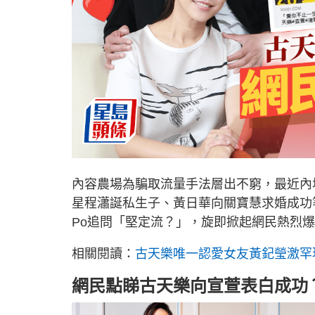
內容農場為騙取流量手法層出不窮，最近內
星程瀟誕私生子、黃日華向關寶慧求婚成功
Po追問「堅定流？」，旋即掀起網民熱烈
相關閱讀：
古天樂唯一認愛女友黃𨥈瑩激
網民點睇古天樂向宣萱表白成功