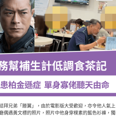
結拜兄弟「滕翼」，由於電影版大受歡迎，亦令他人氣上
廳偶遇黃文標的照片，照片中他身穿樸素的藍色衫褲，獨