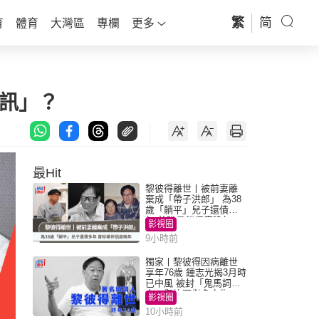
繁
简
育
體育
大灣區
專欄
更多
訊」？
最Hit
黎彼得離世丨被前妻離
棄成「帶子洪郎」 為38
歲「躺平」兒子還債多
年 曾盼尋伴侶度晚年
影視圈
9小時前
獨家丨黎彼得因病離世
享年76歲 鍾志光揭3月時
已中風 被封「鬼馬詞
人」與許冠傑多合作
影視圈
10小時前