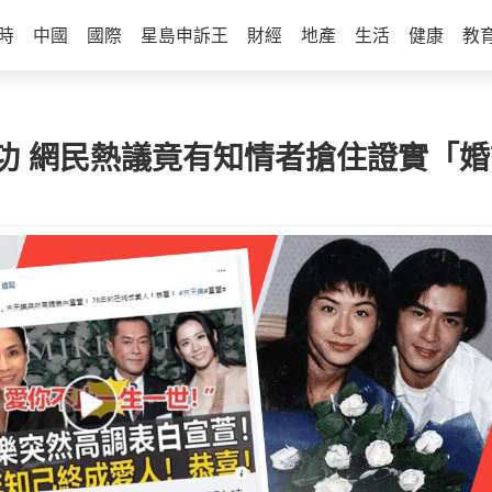
時
中國
國際
星島申訴王
財經
地產
生活
健康
教
功 網民熱議竟有知情者搶住證實「婚