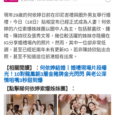
現年29歲的何依婷日前在印尼峇禮與圈外男友舉行婚
禮，今日（18日）貼相宣布已經正式成為人妻！何依
婷的六位索爆姊妹團以圈中人為主，包括蔡嘉欣、鍾
晴、陳詩欣及張秀文等，幾位較活躍的姊妹亦陸續在
IG分享婚禮場內的照片。然而，其中一位卻非常低
調，甚至已經近兩年未有更新IG，若非陳詩欣貼出合
照，甚至不知道這位前港姐有出席。
【相關閱讀】：
何依婷結婚丨婚禮現場片段曝
光！10對龍鳳鈪3層金豬牌金光閃閃 與老公深
情咀嘴3秒甜到爆
【點擊睇何依婷索爆姊妹團】：