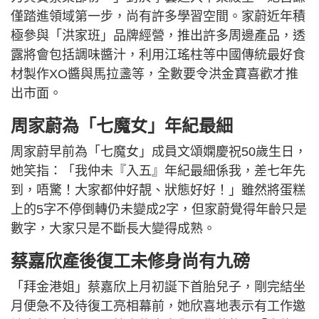
僅踏進領域第一步，尚有許多學習空間。家蔚近年積
極參與「洪家班」品牌經營，推出許多周邊產品，透
露將會包括調味醬汁，利用江瑤柱等中國傳統最好食
材製作XO醬與馬拉盞等，全數要令洪金寶喜歡才推
出市面。
周家蔚為「七魔女」年紀最細
周家蔚早前為「七魔女」成員文頌嫻慶祝50歲生日，
她笑指：「我仲未『入五』年紀最細係我，差七年先
到，唔驚！大家都仲好靚、狀態好好！」雖然將蛋糕
上的5字不停倒轉仍未變成2字，但家蔚覺得年齡只是
數字，大家只是不斷長大變得成熟。
蔡嘉欣產後復工未修身尚有九磅
「拜金港姐」蔡嘉欣上月初誕下首胎兒子，剛完結坐
月便急不及待復工亮相幕前，她欣喜地表示有工作邀