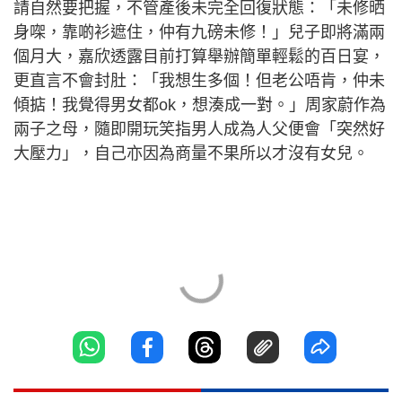
請自然要把握，不管產後未完全回復狀態：「未修晒
身㗎，靠啲衫遮住，仲有九磅未修！」兒子即將滿兩
個月大，嘉欣透露目前打算舉辦簡單輕鬆的百日宴，
更直言不會封肚：「我想生多個！但老公唔肯，仲未
傾掂！我覺得男女都ok，想湊成一對。」周家蔚作為
兩子之母，隨即開玩笑指男人成為人父便會「突然好
大壓力」，自己亦因為商量不果所以才沒有女兒。