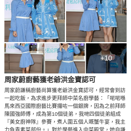
+10
周家蔚廚藝獲老爺洪金寶認可
周家蔚謙稱廚藝尚算獲老爺洪金寶認可，經常會到訪
一起吃飯，為求進步更拜師中菜名廚學藝：「啱啱喺
馬來西亞國際廚藝比賽攞咗一個銀牌，因為之前拜師
陳國強師傅，成為第10個徒弟，我哋四個徒弟組成
『美女廚神隊』參賽，煮人圍五個人嘅蟹牛宴，我主
力負責素菜部份。」對於學藝進入中菜殿堂，她自謙