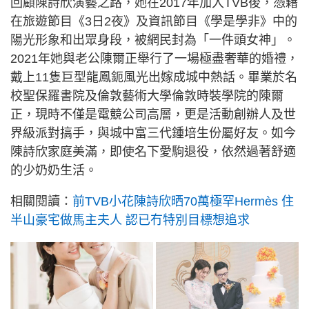
回顧陳詩欣演藝之路，她在2017年加入TVB後，憑藉
在旅遊節目《3日2夜》及資訊節目《學是學非》中的
陽光形象和出眾身段，被網民封為「一件頭女神」。
2021年她與老公陳爾正舉行了一場極盡奢華的婚禮，
戴上11隻巨型龍鳳鈪風光出嫁成城中熱話。畢業於名
校聖保羅書院及倫敦藝術大學倫敦時裝學院的陳爾
正，現時不僅是電競公司高層，更是活動創辦人及世
界級派對搞手，與城中富三代鍾培生份屬好友。如今
陳詩欣家庭美滿，即使名下愛駒退役，依然過著舒適
的少奶奶生活。
相關閱讀：
前TVB小花陳詩欣晒70萬極罕Hermès 住
半山豪宅做馬主夫人 認已冇特別目標想追求