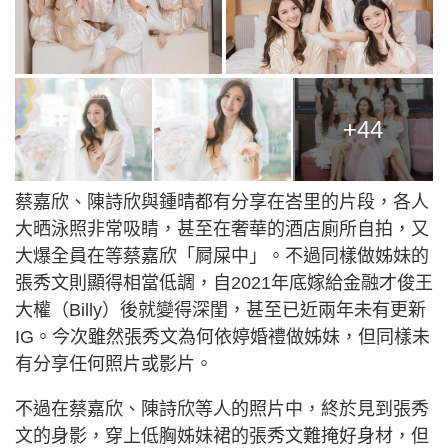
+44
蔡嘉欣、陳詩欣與鍾晴都有分享在峇里的片段，各人
大晒泳照非常吸睛，甚至在奢華的酒店廁所自拍，又
大爆全員在等蔡嘉欣「屙屎中」。不過同樣做姊妹的
張秀文則顯得相當低調，自2021年底嫁給金融才俊王
大權（Billy）後就變得深閨，甚至已近兩年未有更新
IG。今次雖然張秀文為何依婷婚禮做姊妹，但同樣未
有分享任何照片或影片。
不過在蔡嘉欣、陳詩欣等人的照片中，終於見到張秀
文的身影，穿上低胸姊妹裙的張秀文難掩好身材，但