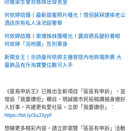
欣擸架生會合姊妹出發峇里
何依婷結婚丨最新甜蜜照片曝光！情侶裝冧爆挨老公
酒店房有私人泳池超奢華
何依婷結婚丨索爆姊妹團曝光！露肩晒長腿好養眼
何依婷「浴袍團」告別單身
新聞女王丨佘詩曼何依婷主播穿搭內地商場熱賣 大
量飾品充斥淘寶雙位數可入手
《星島申訴王》已推出全新項目「區區有申訴」，並
增設「我要讚佢」欄目，現誠邀市民投稿讚揚身邊好
人好事，共建更有愛社區。立即「我要讚佢」︰
https://bit.ly/3uJ3yyF
想睇更多精彩內容，請立即瀏覽「區區有申訴」活動