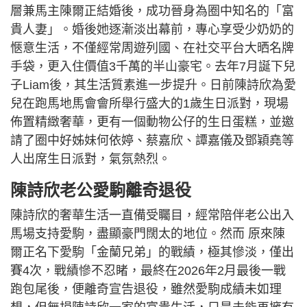
層兼馬主陳爾正結婚後，成功晉身為圈中知名的「富
貴人妻」。婚後她逐漸淡出幕前，專心享受少奶奶的
愜意生活，不僅經常周遊列國、在社交平台大晒名牌
手袋，更入住價值3千萬的半山豪宅。去年7月誕下兒
子Liam後，其生活質素進一步提升。日前陳詩欣為愛
兒在跑馬地馬會會所舉行盛大的1歲生日派對，現場
佈置精緻奢華，更有一個動物公仔的生日蛋糕，並邀
請了圈中好姊妹何依婷、蔡嘉欣、譚嘉儀及鄧穎堯等
人出席生日派對，氣氛熱烈。
陳詩欣老公愛駒離奇退役
陳詩欣的奢華生活一直備受矚目，經常陪伴老公出入
馬場支持愛駒，盡顯豪門闊太的地位。然而 原來陳
爾正名下愛駒「金蘭兄弟」的戰績，極其慘淡，僅出
賽4次，戰績慘不忍睹，最終在2026年2月最後一戰
跑包尾後，便離奇宣告退役，雖然愛駒成績未如理