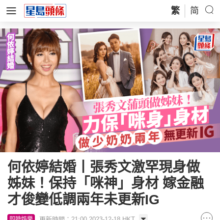
繁
简
何依婷結婚丨張秀文激罕現身做
姊妹！保持「咪神」身材 嫁金融
才俊變低調兩年未更新IG
更新時間：21:00 2023-12-18 HKT
即時娛樂