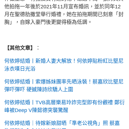
他拍拖一年後於2021年11月宣布婚訊，並於同年12
月在聖德肋撒堂舉行婚禮，她在拍拖期間已刻意「封
胸」，自嫁入豪門後更變得極為低調。
【其他文章】
：
何依婷結婚丨新婚人妻大解放！何依婷貼粉紅比堅尼
泳衣嘆日光浴
何依婷結婚丨索爆姊妹團率先晒泳裝！蔡嘉欣比堅尼
彈吓彈吓 硬撼陳詩欣驕人上圍
何依婷結婚丨TVB高層樂易玲詐完型即有份觀禮 鄭衍
峰被Deep V陳懿德突襲驚醒
何依婷結婚｜待嫁新娘甜晒「準老公視角」照 蔡嘉