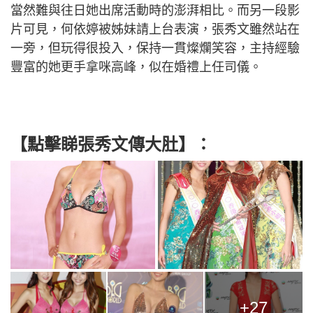
當然難與往日她出席活動時的澎湃相比。而另一段影
片可見，何依婷被姊妹請上台表演，張秀文雖然站在
一旁，但玩得很投入，保持一貫燦爛笑容，主持經驗
豐富的她更手拿咪高峰，似在婚禮上任司儀。
【點擊睇張秀文傳大肚】：
+27