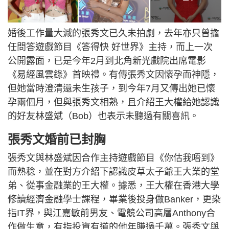
婚後工作量大減的張秀文已久未拍劇，去年亦只曾擔
任問答遊戲節目《答得快 好世界》主持，而上一次
公開露面，已是今年2月到北角新光戲院出席電影
《易經風雲錄》首映禮。有傳張秀文因懷孕而神隱，
但她當時澄清還未生孩子，到今年7月又傳出她已懷
孕兩個月，但與張秀文相熟，且介紹王大權給她認識
的好友林盛斌（Bob）也表示未聽過有關喜訊。
張秀文婚前已封胸
張秀文與林盛斌因合作主持遊戲節目《你估我唔到》
而熟稔，並在對方介紹下認識皮草太子爺王大業的堂
弟、從事金融業的王大權。據悉，王大權在香港大學
修讀經濟金融學士課程，畢業後投身做Banker，更染
指IT界，與江嘉敏前男友、電競公司高層Anthony合
作做生意，有指投資有道的他年賺過千萬。張秀文與