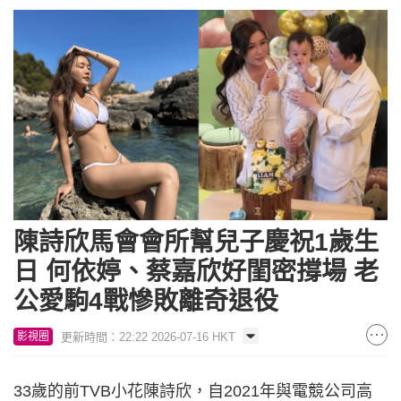
陳詩欣馬會會所幫兒子慶祝1歲生
日 何依婷、蔡嘉欣好閨密撐場 老
公愛駒4戰慘敗離奇退役
更新時間：22:22 2026-07-16 HKT
影視圈
33歲的前TVB小花陳詩欣，自2021年與電競公司高