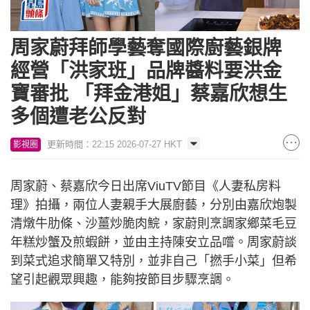
周家蔚拜師學藝奪國際廚藝銀牌
經營「洪家班」品牌醬料要洪金
寶審批 「拜金港姐」蔡嘉欣想生
多個遭老公反對
更新時間：22:15 2026-07-27 HKT
影視圈
周家蔚、蔡嘉欣今日出席ViuTV節目《人妻私房料
理》拍攝，兩位人妻親手大展廚藝，分別由嘉欣炮製
清燉牛肋條、沙薑炒脆肉鯇，家蔚則烹調家鄉菜毛豆
年糕炒蟹及煎蝦餅，並由主持陳安立品嚐。周家蔚談
到菜式追求簡單又特別，並非自己「撚手小菜」但希
望引起觀眾興趣，能夠按節目步驟烹調。