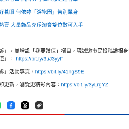
好養眼 何依婷「浴袍團」告別單身
熱賣 大量飾品充斥淘寶雙位數可入手
訴」，並增設「我要讚佢」欄目，現誠邀市民投稿讚揚身
讚佢」︰
https://bit.ly/3uJ3yyF
訴」活動專頁，
https://bit.ly/41hgS9E
立即更新，瀏覽更精彩內容：
https://bit.ly/3yLrgYZ