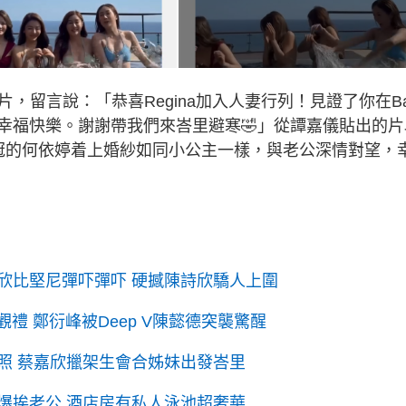
，留言說：「恭喜Regina加入人妻行列！見證了你在Bal
幸福快樂。謝謝帶我們來峇里避寒🤣」從譚嘉儀貼出的片
冠的何依婷着上婚紗如同小公主一樣，與老公深情對望，
欣比堅尼彈吓彈吓 硬撼陳詩欣驕人上圍
禮 鄭衍峰被Deep V陳懿德突襲驚醒
照 蔡嘉欣擸架生會合姊妹出發峇里
爆挨老公 酒店房有私人泳池超奢華