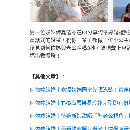
另一位姊妹譚嘉儀亦在IG分享何依婷婚禮照片
童話式的婚禮，祝你一輩子都做一位小公主
還見到何依婷與老公咀嘴3秒，頭頂戴上皇
福指數爆燈！
【其他文章】
：
何依婷結婚丨索爆姊妹團率先晒泳裝！蔡嘉
何依婷結婚丨TVB高層樂易玲詐完型即有份觀
何依婷結婚｜待嫁新娘甜晒「準老公視角」
何依婷結婚丨最新甜蜜照片曝光！情侶裝冧