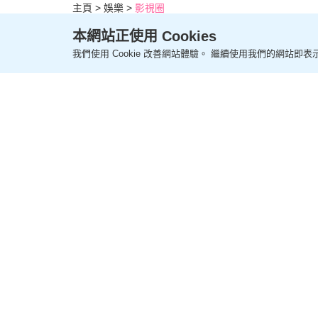
主頁
娛樂
影視圈
周家蔚拜師學藝奪國際廚藝
本網站正使用 Cookies
想生多個遭老公反對
我們使用 Cookie 改善網站體驗。 繼續使用我們的網站即表示
更新時間：22:15 2026-07-27 HKT
影視圈