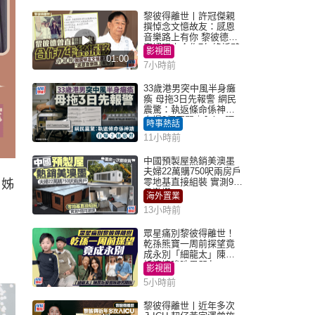
黎彼得離世丨許冠傑親
撰悼念文憶故友：感恩
音樂路上有你 黎彼德曾
直認唔夾合作7年終拆夥
影視圈
01:00
7小時前
33歲港男突中風半身癱
瘓 母拖3日先報警 網民
震驚：執返條命係神蹟
自爆2個惡習｜Juicy叮
時事熱話
11小時前
中國預製屋熱銷美澳墨
夫婦22萬購750呎兩房戶
零地基直接組裝 實測9個
！姊
月激讚
海外置業
13小時前
眾星痛別黎彼得離世！
乾孫熊寶一周前探望竟
成永別「細龍太」陳思
圻淚憶唉吔男朋友
影視圈
5小時前
黎彼得離世丨近年多次