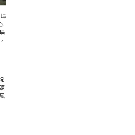
出埠
心
場
，
祝
照
鳳