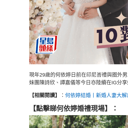
現年29歲的何依婷日前在印尼峇禮與圈外
妹團陳詩欣、譚嘉儀等今日亦陸續在IG分
【相關閱讀】
：
何依婷結婚丨新婚人妻大解
【點擊睇何依婷婚禮現場】：