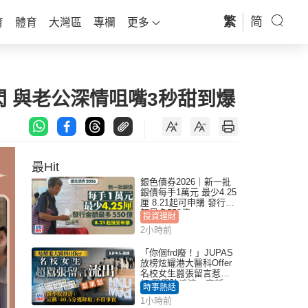
繁
简
育
體育
大灣區
專欄
更多
 與老公深情咀嘴3秒甜到爆
最Hit
銀色債券2026｜新一批
銀債每手1萬元 最少4.25
厘 8.21起可申購 發行金
額最多550億
投資理財
2小時前
「你個frd廢！」JUPAS
放榜炫耀港大醫科Offer
名校女生囂張留言惹眾
怒 醫學院澄清：宣稱
時事熱話
「40.5分獲錄取」不符事
1小時前
實｜Juicy叮