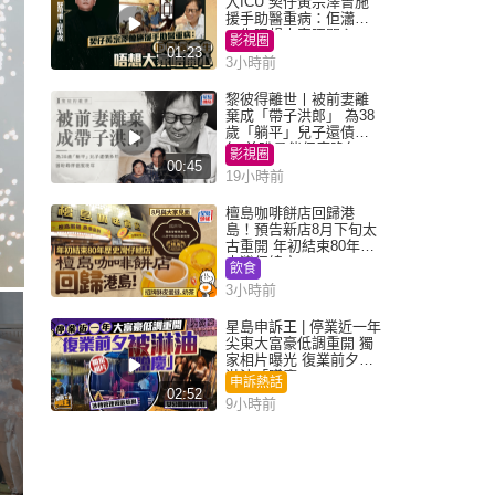
入ICU 契仔黃宗澤曾施
援手助醫重病：佢瀟灑
一生唔想大家唔開心
影視圈
01:23
3小時前
黎彼得離世丨被前妻離
棄成「帶子洪郎」 為38
歲「躺平」兒子還債多
年 曾盼尋伴侶度晚年
影視圈
00:45
19小時前
檀島咖啡餅店回歸港
島！預告新店8月下旬太
古重開 年初結束80年歷
史灣仔總店
飲食
3小時前
星島申訴王 | 停業近一年
尖東大富豪低調重開 獨
家相片曝光 復業前夕被
淋油「贈慶」
申訴熱話
02:52
9小時前