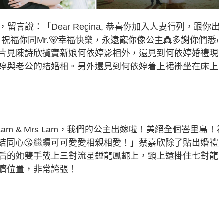
言說：「Dear Regina, 恭喜你加入人妻行列，跟你
。祝福你同Mr.🐻幸福快樂，永遠寵你像公主👸多謝你們悉
照片見陳詩欣攬實新娘何依婷影相外，還見到何依婷婚禮現
婷與老公的結婚相。另外還見到何依婷着上裙褂坐在床上
r Lam & Mrs Lam，我們的公主出嫁啦！美絕全個峇里島！
，永結同心😘繼續可可愛愛相親相愛！」蔡嘉欣除了貼出婚禮
后的她雙手戴上三對流星錘龍鳳鈪上，頸上還掛住七對龍
臍位置，非常誇張！