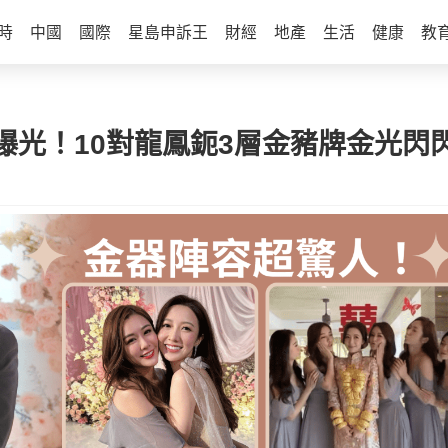
時
中國
國際
星島申訴王
財經
地產
生活
健康
教
光！10對龍鳳鈪3層金豬牌金光閃閃