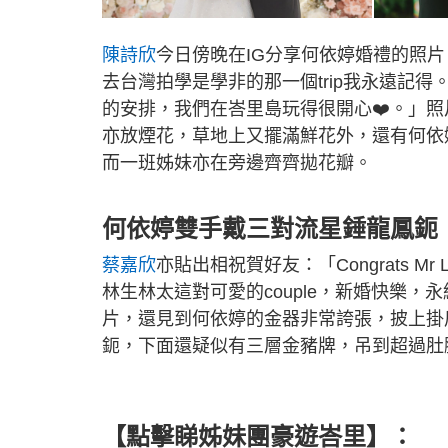
陳詩欣
今日傍晚在IG分享何依婷婚禮的照片，留
去台灣拍學是學非的那一個trip我永遠記得
的安排，我們在峇里島玩得很開心❤️。」
亦放煙花，草地上又擺滿鮮花外，還有何依
而一班姊妹亦在旁邊齊齊拋花瓣。
何依婷雙手戴三對流星錘龍鳳鈪
蔡嘉欣
亦貼出相祝賀好友：「Congrats M
林生林太這對可愛的couple，新婚快樂
片，還見到何依婷的金器非常誇張，披上掛
鈪，下面還疑似有三層金豬牌，吊到超過肚
【點擊睇姊妹團豪遊峇里】：